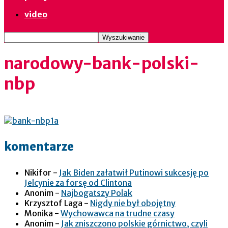
video
narodowy-bank-polski-
nbp
komentarze
Nikifor
-
Jak Biden załatwił Putinowi sukcesję po
Jelcynie za forsę od Clintona
Anonim
-
Najbogatszy Polak
Krzysztof Laga
-
Nigdy nie był obojętny
Monika
-
Wychowawca na trudne czasy
Anonim
-
Jak zniszczono polskie górnictwo, czyli