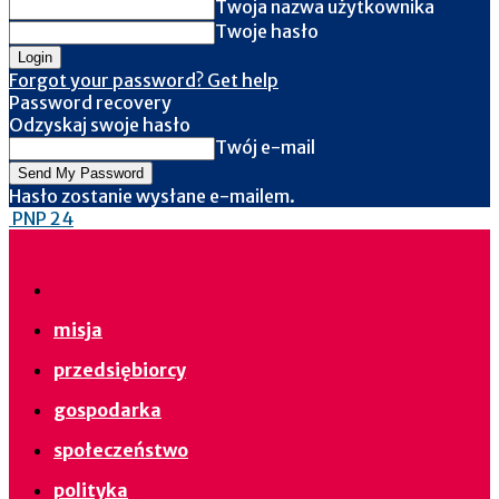
Twoja nazwa użytkownika
Twoje hasło
Forgot your password? Get help
Password recovery
Odzyskaj swoje hasło
Twój e-mail
Hasło zostanie wysłane e-mailem.
PNP 24
misja
przedsiębiorcy
gospodarka
społeczeństwo
polityka