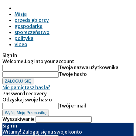
Misja
przedsiębiorcy
gospodarka
społeczeństwo
polityka
video
Sign in
Welcome!
Log into your account
Twoja nazwa użytkownika
Twoje hasło
Nie pamiętasz hasła?
Password recovery
Odzyskaj swoje hasło
Twój e-mail
Wyszukiwanie
Sign in
Witamy! Zaloguj się na swoje konto