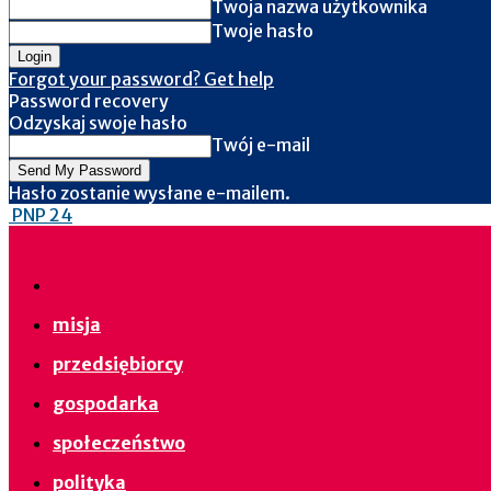
Twoja nazwa użytkownika
Twoje hasło
Forgot your password? Get help
Password recovery
Odzyskaj swoje hasło
Twój e-mail
Hasło zostanie wysłane e-mailem.
PNP 24
misja
przedsiębiorcy
gospodarka
społeczeństwo
polityka