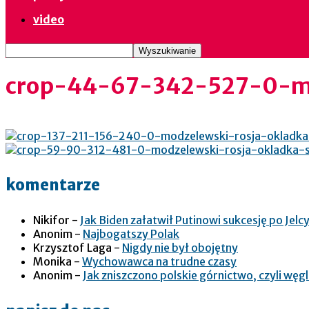
video
crop-44-67-342-527-0-mo
komentarze
Nikifor
-
Jak Biden załatwił Putinowi sukcesję po Jelcy
Anonim
-
Najbogatszy Polak
Krzysztof Laga
-
Nigdy nie był obojętny
Monika
-
Wychowawca na trudne czasy
Anonim
-
Jak zniszczono polskie górnictwo, czyli wę