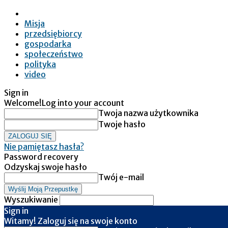
Misja
przedsiębiorcy
gospodarka
społeczeństwo
polityka
video
Sign in
Welcome!
Log into your account
Twoja nazwa użytkownika
Twoje hasło
Nie pamiętasz hasła?
Password recovery
Odzyskaj swoje hasło
Twój e-mail
Wyszukiwanie
Sign in
Witamy! Zaloguj się na swoje konto