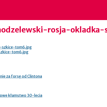
dzelewski-rosja-okladka-s
nie za forsę od Clintona
glowe kłamstwo 30-lecia