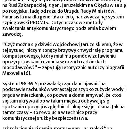
na Rusi Zakarpackiej, z gen. Jaruzelskim na Okęciu wita się
po rosyjsku. Jadą od razu do Urzędu Rady Ministrów.
Finansista ma dla generała ofertę nadzwyczajną: system
szpiegowski PROMIS. Dotychczasowe metody
zwalczania antykomunistycznego podziemia bowiem
zawodzą.
“Czyż można się dziwić Wojciechowi Jaruzelskiemu, że w
tej sytuacji niczym tonący brzytwy chwycił się programu
komputerowego, który miał mu pomóc w zdławieniu
opozycji i zyskaniu uznania w oczach radzieckich
mocodawców?” – zapytują retorycznie autorzy biografii
Maxwella [6].
System PROMIS pozwala łącząc dane ujawnić na
podstawie rachunków wzrastające szybko zużycie wody i
prądu w mieszkaniu, co pozwala domniemywać, że ktoś
się tam ukrywa albo w takim miejscu odbywają się
spotkania opozycji względnie drukuje się jej pisma. Jak na
tamte czasy – to rewolucja w technice pracy
komunistycznej służby bezpieczeństwa.
Jak relacjonują ci sami autorzy – gen. Jaruzelski “po