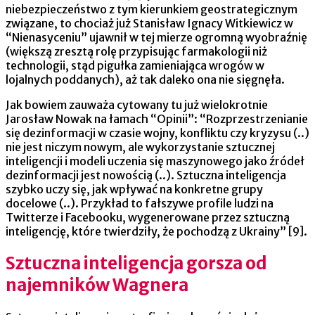
niebezpieczeństwo z tym kierunkiem geostrategicznym
związane, to chociaż już Stanisław Ignacy Witkiewicz w
“Nienasyceniu” ujawnił w tej mierze ogromną wyobraźnię
(większą zresztą rolę przypisując farmakologii niż
technologii, stąd pigułka zamieniająca wrogów w
lojalnych poddanych), aż tak daleko ona nie sięgnęła.
Jak bowiem zauważa cytowany tu już wielokrotnie
Jarosław Nowak na łamach “Opinii”: “Rozprzestrzenianie
się dezinformacji w czasie wojny, konfliktu czy kryzysu (..)
nie jest niczym nowym, ale wykorzystanie sztucznej
inteligencji i modeli uczenia się maszynowego jako źródeł
dezinformacji jest nowością (..). Sztuczna inteligencja
szybko uczy się, jak wpływać na konkretne grupy
docelowe (..). Przykład to fałszywe profile ludzi na
Twitterze i Facebooku, wygenerowane przez sztuczną
inteligencję, które twierdziły, że pochodzą z Ukrainy” [9].
Sztuczna inteligencja gorsza od
najemników Wagnera