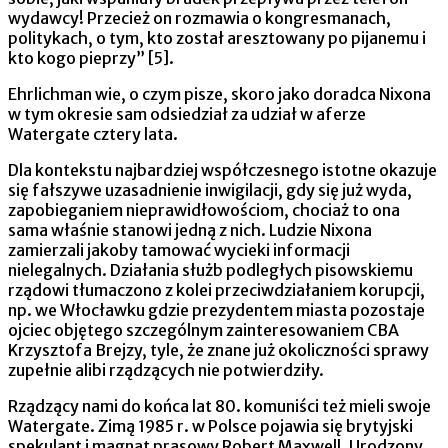
wydawcy! Przecież on rozmawia o kongresmanach,
politykach, o tym, kto został aresztowany po pijanemu i
kto kogo pieprzy” [5].
Ehrlichman wie, o czym pisze, skoro jako doradca Nixona
w tym okresie sam odsiedział za udział w aferze
Watergate cztery lata.
Dla kontekstu najbardziej współczesnego istotne okazuje
się fałszywe uzasadnienie inwigilacji, gdy się już wyda,
zapobieganiem nieprawidłowościom, chociaż to ona
sama właśnie stanowi jedną z nich. Ludzie Nixona
zamierzali jakoby tamować wycieki informacji
nielegalnych. Działania służb podległych pisowskiemu
rządowi tłumaczono z kolei przeciwdziałaniem korupcji,
np. we Włocławku gdzie prezydentem miasta pozostaje
ojciec objętego szczególnym zainteresowaniem CBA
Krzysztofa Brejzy, tyle, że znane już okoliczności sprawy
zupełnie alibi rządzących nie potwierdziły.
Rządzący nami do końca lat 80. komuniści też mieli swoje
Watergate. Zimą 1985 r. w Polsce pojawia się brytyjski
spekulant i magnat prasowy Robert Maxwell. Urodzony