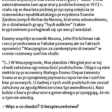
zainstalowania tam aparatury podsłuchowej w 1972 r.
stało się w dwa lata później przyczyną odejścia ze
stanowiska republikańskiego prezydenta Stanów
Zjednoczonych Richarda Nixona, któremu udowodniono,
że o działaniach grupy “hydraulików” (takim
kryptonimem posługiwali się sprawcy) wiedział.
Dawny współpracownik Nixona, John Ehrlichman tak
rzecz przedstawia w fabularyzowanej ale na faktach
opowieści “Waszyngton za zamkniętymi drzwiami” w
scenie rozmowy szefów służb:
“(..) W Waszyngtonie, Marylandzie i Wirginii jest w tej
chwili założona ogromna ilość podsłuchów. Objęci są nimi
niektórzy pracownicy Białego Domu i Departamentu
Stanu oraz przynajmniej piętnastu reporterów i szefów
biur prasowych. U żadnej z tych osób podsłuch nie został
założony za zgodą Ministerstwa Sprawiedliwości. Nasi
ludzie z biura prokuratora generalnego przysięgają, że nic
o tym nie wiedzą.
– Więc o co chodzi? O bezpieczeństwo?