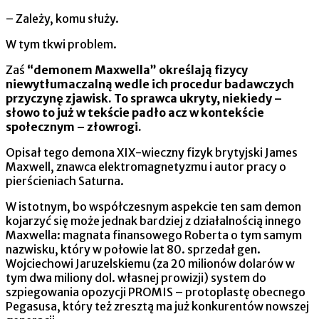
– Zależy, komu służy.
W tym tkwi problem.
Zaś
“demonem Maxwella” określają fizycy
niewytłumaczalną wedle ich procedur badawczych
przyczynę zjawisk. To sprawca ukryty, niekiedy –
słowo to już w tekście padło acz w kontekście
społecznym – złowrogi.
Opisał tego demona XIX-wieczny fizyk brytyjski James
Maxwell, znawca elektromagnetyzmu i autor pracy o
pierścieniach Saturna.
W istotnym, bo współczesnym aspekcie ten sam demon
kojarzyć się może jednak bardziej z działalnością innego
Maxwella: magnata finansowego Roberta o tym samym
nazwisku, który w połowie lat 80. sprzedał gen.
Wojciechowi Jaruzelskiemu (za 20 milionów dolarów w
tym dwa miliony dol. własnej prowizji) system do
szpiegowania opozycji PROMIS – protoplastę obecnego
Pegasusa, który też zresztą ma już konkurentów nowszej