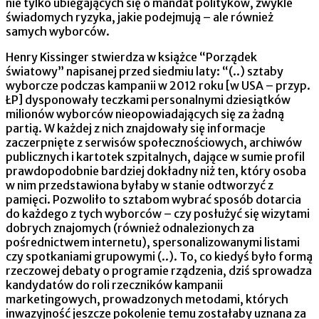
nie tylko ubiegających się o mandat polityków, zwykle
świadomych ryzyka, jakie podejmują – ale również
samych wyborców.
Henry Kissinger stwierdza w książce “Porządek
światowy” napisanej przed siedmiu laty: “(..) sztaby
wyborcze podczas kampanii w 2012 roku [w USA – przyp.
ŁP] dysponowały teczkami personalnymi dziesiątków
milionów wyborców nieopowiadających się za żadną
partią. W każdej z nich znajdowały się informacje
zaczerpnięte z serwisów społecznościowych, archiwów
publicznych i kartotek szpitalnych, dające w sumie profil
prawdopodobnie bardziej dokładny niż ten, który osoba
w nim przedstawiona byłaby w stanie odtworzyć z
pamięci. Pozwoliło to sztabom wybrać sposób dotarcia
do każdego z tych wyborców – czy posłużyć się wizytami
dobrych znajomych (również odnalezionych za
pośrednictwem internetu), spersonalizowanymi listami
czy spotkaniami grupowymi (..). To, co kiedyś było formą
rzeczowej debaty o programie rządzenia, dziś sprowadza
kandydatów do roli rzeczników kampanii
marketingowych, prowadzonych metodami, których
inwazyjność jeszcze pokolenie temu zostałaby uznana za