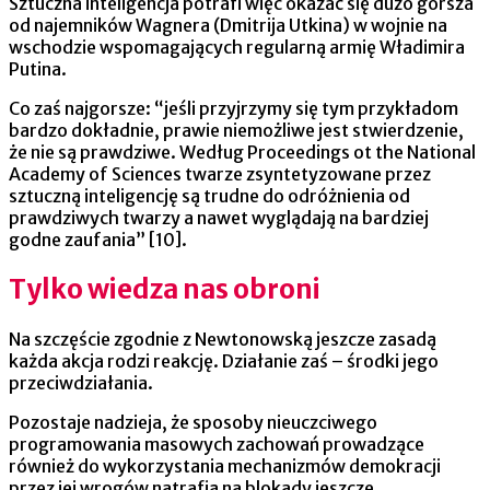
Sztuczna inteligencja potrafi więc okazać się dużo gorsza
od najemników Wagnera (Dmitrija Utkina) w wojnie na
wschodzie wspomagających regularną armię Władimira
Putina.
Co zaś najgorsze: “jeśli przyjrzymy się tym przykładom
bardzo dokładnie, prawie niemożliwe jest stwierdzenie,
że nie są prawdziwe. Według Proceedings ot the National
Academy of Sciences twarze zsyntetyzowane przez
sztuczną inteligencję są trudne do odróżnienia od
prawdziwych twarzy a nawet wyglądają na bardziej
godne zaufania” [10].
Tylko wiedza nas obroni
Na szczęście zgodnie z Newtonowską jeszcze zasadą
każda akcja rodzi reakcję. Działanie zaś – środki jego
przeciwdziałania.
Pozostaje nadzieja, że sposoby nieuczciwego
programowania masowych zachowań prowadzące
również do wykorzystania mechanizmów demokracji
przez jej wrogów natrafią na blokady jeszcze