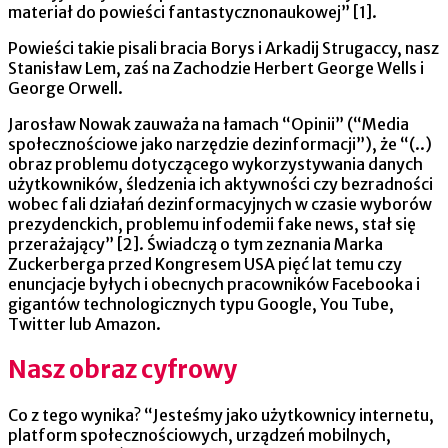
materiał do powieści fantastycznonaukowej” [1].
Powieści takie pisali bracia Borys i Arkadij Strugaccy, nasz
Stanisław Lem, zaś na Zachodzie Herbert George Wells i
George Orwell.
Jarosław Nowak zauważa na łamach “Opinii” (“Media
społecznościowe jako narzędzie dezinformacji”), że “(..)
obraz problemu dotyczącego wykorzystywania danych
użytkowników, śledzenia ich aktywności czy bezradności
wobec fali działań dezinformacyjnych w czasie wyborów
prezydenckich, problemu infodemii fake news, stał się
przerażający” [2]. Świadczą o tym zeznania Marka
Zuckerberga przed Kongresem USA pięć lat temu czy
enuncjacje byłych i obecnych pracowników Facebooka i
gigantów technologicznych typu Google, You Tube,
Twitter lub Amazon.
Nasz obraz cyfrowy
Co z tego wynika? “Jesteśmy jako użytkownicy internetu,
platform społecznościowych, urządzeń mobilnych,