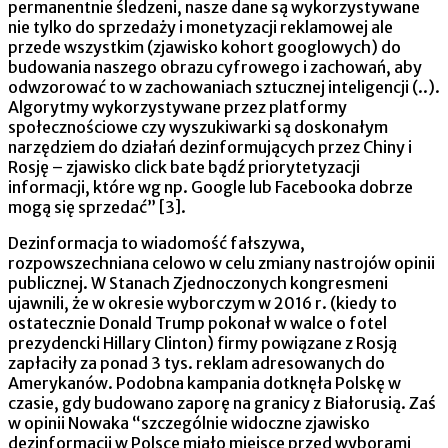
permanentnie śledzeni, nasze dane są wykorzystywane
nie tylko do sprzedaży i monetyzacji reklamowej ale
przede wszystkim (zjawisko kohort googlowych) do
budowania naszego obrazu cyfrowego i zachowań, aby
odwzorować to w zachowaniach sztucznej inteligencji (..).
Algorytmy wykorzystywane przez platformy
społecznościowe czy wyszukiwarki są doskonałym
narzędziem do działań dezinformujących przez Chiny i
Rosję – zjawisko click bate bądź priorytetyzacji
informacji, które wg np. Google lub Facebooka dobrze
mogą się sprzedać” [3].
Dezinformacja to wiadomość fałszywa,
rozpowszechniana celowo w celu zmiany nastrojów opinii
publicznej. W Stanach Zjednoczonych kongresmeni
ujawnili, że w okresie wyborczym w 2016 r. (kiedy to
ostatecznie Donald Trump pokonał w walce o fotel
prezydencki Hillary Clinton) firmy powiązane z Rosją
zapłaciły za ponad 3 tys. reklam adresowanych do
Amerykanów. Podobna kampania dotknęła Polskę w
czasie, gdy budowano zaporę na granicy z Białorusią. Zaś
w opinii Nowaka “szczególnie widoczne zjawisko
dezinformacji w Polsce miało miejsce przed wyborami