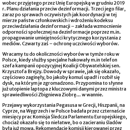
wobec przyjętego przez Unię Europejską w grudniu 2019
r. Planu działania przeciw dezinformacji. Trzeci jego filar,
zaraz po sprawach oczywistych jak koordynacji w tej
mierze państw członkowskich i wdrożeniu kodeksu
przeciwdziałania dezinformacji – zakłada wzmocnienie
odporności społecznej na dezinformacje poprzez m.in.
propagowanie umiejętności krytycznego korzystania z
mediów. Czwarty zaś – ochronę uczciwości wyborów.
Wracamy tu do okoliczności wyborów w tymże roku w
Polsce, kiedy służby specjalne hakowały m.in telefon
szefa kampanii opozycyjnej Koalicji Obywatelskiej sen.
Krzysztofa Brejzy. Dowody w sprawie, jak się okazało,
częściowo zaginęły, bo jakoby komuś upadł i rozbił się
dysk, na którym je zgromadzono. Przypomina to słynne
już utopienie laptopa z kluczowymi danymi przez ministra
sprawiedliwości Zbigniewa Ziobrę… w wannie.
Przejawy wykorzystania Pegasusa w Grecji, Hiszpanii, na
Cyprze, na Węgrzech i w Polsce badała przez czternaście
miesięcy prac Komisja Śledcza Parlamentu Europejskiego,
chociaż okazało się to niełatwe, bo o zacieraniu śladów
była już mowa. Rekomendacje komisji kierowanej przez