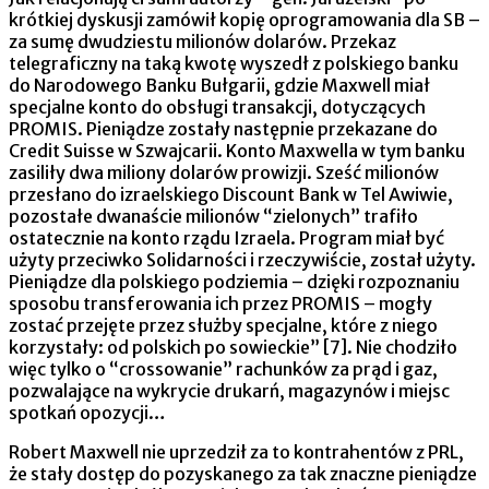
krótkiej dyskusji zamówił kopię oprogramowania dla SB –
za sumę dwudziestu milionów dolarów. Przekaz
telegraficzny na taką kwotę wyszedł z polskiego banku
do Narodowego Banku Bułgarii, gdzie Maxwell miał
specjalne konto do obsługi transakcji, dotyczących
PROMIS. Pieniądze zostały następnie przekazane do
Credit Suisse w Szwajcarii. Konto Maxwella w tym banku
zasiliły dwa miliony dolarów prowizji. Sześć milionów
przesłano do izraelskiego Discount Bank w Tel Awiwie,
pozostałe dwanaście milionów “zielonych” trafiło
ostatecznie na konto rządu Izraela. Program miał być
użyty przeciwko Solidarności i rzeczywiście, został użyty.
Pieniądze dla polskiego podziemia – dzięki rozpoznaniu
sposobu transferowania ich przez PROMIS – mogły
zostać przejęte przez służby specjalne, które z niego
korzystały: od polskich po sowieckie” [7]. Nie chodziło
więc tylko o “crossowanie” rachunków za prąd i gaz,
pozwalające na wykrycie drukarń, magazynów i miejsc
spotkań opozycji…
Robert Maxwell nie uprzedził za to kontrahentów z PRL,
że stały dostęp do pozyskanego za tak znaczne pieniądze