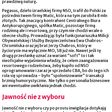
prawdziwą naturę.
Pegasus, dzieło izraelskiej firmy NSO, trafił do Polski za
pośrednictwem firmy Matic, która na tym zarobiła 8 mln
złotych. Tak znaczący kontrahent Centralnego Biura
Antykorupcyjnego, spółka Matic, pozostaje firmą
rodzinną ale i resortową, przy czym nie chodzi wcale o
obecne służby. Prowadzą ją: była funkcjonariuszka Milicji
Obywatelskiej i Służby Bezpieczeństwa Ewa Chabros-
Chromińska oraz jej brat Jerzy Chabros, który w
życiorysie ma wyłącznie MO, SB już nie. Nawet jeśli tę
drugą przesłankę uznać za wariant “soft” to i tak
nieoficjalne wyjaśnienia władzy, że celem zaangażowania
resortowego rodzeństwa, żeby kupiło od NSO
oprogramowanie i zaraz je sprzedało CBA, bo do tego ich
rola się sprowadza – było “spolonizowanie” transakcji
brzmią humorystycznie. Nie tylko o personalia biznesowe
ani ewentualne uwikłania jednak chodzi.
Jawność nie z wyboru
Jawność nie z wyboru czy po prostu inwigilacja dotykają