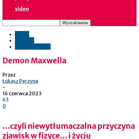
video
opinie
polityka
społeczeństwo
Demon Maxwella
Przez
Łukasz Perzyna
-
16 czerwca 2023
63
0
…czyli niewytłumaczalna przyczyna
zjawisk w fizyce… i życiu