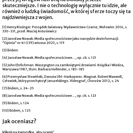
skuteczniejsze. I nie o technologię wyłącznie tu idzie, ale
również o ludzką świadomość, w której sferze toczy się ta
najdziwniejsza z wojen.
[1] Henry Kissinger. Porządek światowy. Wydawnictwo Czarne, Wołowiec 2016, s.
330-331, przeł. Maciej Antosiewicz
[2] Jarosław Nowak. Media społecznościowe jako narzędzie dezinformacji.
“Opinia” nr 41 (139) wiosna 2023, s. 119
[3] ibidem
[4] Jarosław Nowak. Media społecznościowe…, op. cit. s. 121
[5] John Ehrlichman. Waszyngton za zamkniętymi drzwiami. Książka i Wiedza,
Warszawa 1987, tłum. Barbara Hollender, s. 183-185
[6] Przemysław Słowiński, Danuta Uhl-Harkoperec. Magnat. Robert Maxwell,
Człowiek, który przechytrzył Jaruzelskiego. Videograf, Chorzów 2012, s. 24
[7] ibidem, s. 24-25
[8] Jarosław Nowak. Media społecznościowe…, op. cit. s. 123
[9] ibidem, s. 124
[10] ibidem, s. 125
Jak oceniasz?
kliknij na gwiazdkę, aby ocenić