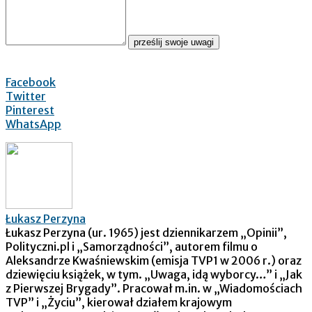
prześlij swoje uwagi
Facebook
Twitter
Pinterest
WhatsApp
Łukasz Perzyna
Łukasz Perzyna (ur. 1965) jest dziennikarzem „Opinii”,
Polityczni.pl i „Samorządności”, autorem filmu o
Aleksandrze Kwaśniewskim (emisja TVP1 w 2006 r.) oraz
dziewięciu książek, w tym. „Uwaga, idą wyborcy…” i „Jak
z Pierwszej Brygady”. Pracował m.in. w „Wiadomościach
TVP” i „Życiu”, kierował działem krajowym