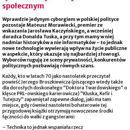
społecznym
Wprawdzie jedynym cyborgiem w polskiej polityce
pozostaje Mateusz Morawiecki, premier ze
wskazania Jarosława Kaczyńskiego, a wcześniej
doradca Donalda Tuska, a przy tym mamy w niej
nadmiar historyków a nie informatyków – to jednak
nowe technologie wywierają wpływ na życie publiczne
w aspekcie, który okazuje się najbardziej złowrogi.
Wyborców rugują ze sceny prywatności, konkurentów
politycznych pozbawiają równych szans.
Każdy, kto w latach 70 jako nastolatek przeczytał
powieść Jerzego Broszkiewicza (piszącego wtedy także
dla dorosłych doskonałego “Doktora Twardowskiego” o
klęsce PRL-owskiego karierowicza) “Kluska, Kefir i
Tutejszy” zapamiętał zapewne dialog, jaki ma tam
miejsce, gdy również nastoletni bohaterowie tej
przygodowej książki otrzymują nowoczesne środki
łączności do walki z gangsterami:
– Technika to jednak wspaniała rzecz