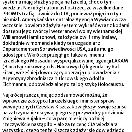
systemu mają służby specjalne Izraela, choć o tym
wiedział. Nie mógł natomiast ostrzec, że wszelkie dane
PROMIS trafią również do CIA, ponieważ pojęcia o tym
nie miał. Amerykańska Centralna Agencja Wywiadowcza
wcześniej bowiem zdążyła system wykraść wraz z kodami
dostępu jego twórcy i weteranowi wojny wietnamskiej
Williamowi Hamiltonowi, założycielowi firmy Inslaw,
dokładnie w momencie kiedy ten uzgadniał z
Departamentem Sprawiedliwości USA, za ile mu go
udostępni. Wkrótce przejął go także w imieniu
izraelskiego Mossadu i wyspecjalizowanej agencji LAKAM
(Biura Łącznikowego ds. Naukowych) legendarny Rafi
Eitan, wcześniej dowodzący operacją uprowadzenia z
Argentyny zbrodniarza hitlerowskiego Adolfa
Eichmanna, odpowiedzialnego za logistykę Holocaustu.
Najkrócej rzecz ujmując podsumować można, że
wprawdzie zastępca Jaruzelskiego i minister spraw
wewnętrznych Czesław Kiszczak zwiększył swoje szanse
na zatrzymanie ukrywającego się przywódcy podziemia
Zbigniewa Bujaka – co w parę miesięcy poźniej
rzeczywiście nastąpiło – ale za tę cenę CIA wiedziała
wszystko, czego tenże Kiszczak zdążył się dowiedzieć o