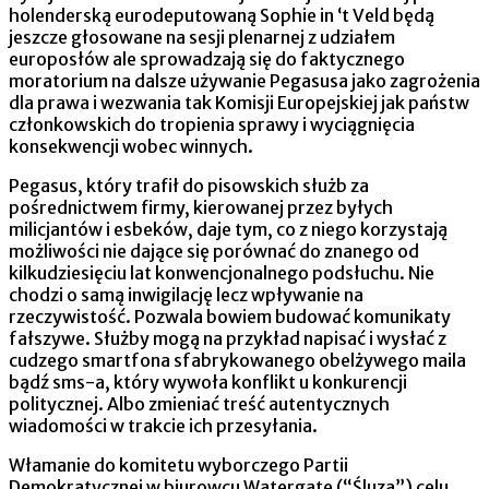
holenderską eurodeputowaną Sophie in ‘t Veld będą
jeszcze głosowane na sesji plenarnej z udziałem
europosłów ale sprowadzają się do faktycznego
moratorium na dalsze używanie Pegasusa jako zagrożenia
dla prawa i wezwania tak Komisji Europejskiej jak państw
członkowskich do tropienia sprawy i wyciągnięcia
konsekwencji wobec winnych.
Pegasus, który trafił do pisowskich służb za
pośrednictwem firmy, kierowanej przez byłych
milicjantów i esbeków, daje tym, co z niego korzystają
możliwości nie dające się porównać do znanego od
kilkudziesięciu lat konwencjonalnego podsłuchu. Nie
chodzi o samą inwigilację lecz wpływanie na
rzeczywistość. Pozwala bowiem budować komunikaty
fałszywe. Służby mogą na przykład napisać i wysłać z
cudzego smartfona sfabrykowanego obelżywego maila
bądź sms-a, który wywoła konflikt u konkurencji
politycznej. Albo zmieniać treść autentycznych
wiadomości w trakcie ich przesyłania.
Włamanie do komitetu wyborczego Partii
Demokratycznej w biurowcu Watergate (“Śluza”) celu