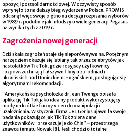
opozycji postsolidarnościowej. W oczywisty sposób
wpłynęło to na dalszy bieg wydarzeń w Polsce. PROMIS
odcisnął więc swoje piętno na decyzji rozpisania wyborów
w 1989 r. podobnie jak młodszy o wiele generacji Pegasus
na wyniku tych z 2019 r.
Zagrożenia nowej generacji
Dziś skala zagrożeń staje się nieporównywalna. Potężnym
narzędziem okazuje się lubiany tak przez celebrytów jak
nastolatków Tik Tok, gdzie rosyjscy użytkownicy
rozpowszechniają fałszywe filmy o zbrodniach
ukraińskich pod Donieckiem i Ługańskiem, posługując się
algorytmami rekomendacji.
“Amerykańska psycholożka dr Jean Twenge opisała
aplikację Tik Tok jako idealny produkt wykorzystujący
modę na krótkie formy video do manipulacji i
uzależnienia. W styczniu firma URL Genius ujawniła swoje
badania pokazujące jak Tik Tok zbiera dane
użytkowników i przekazuje je do Chin” – przestrzega
znawca tematu Nowak [8]. Jeśli chodzi o totalne