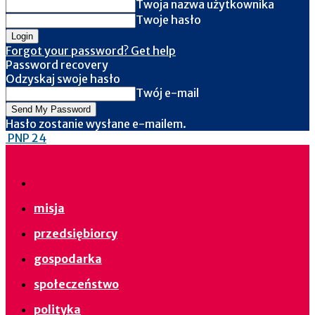
Twoja nazwa użytkownika
Twoje hasło
Forgot your password? Get help
Password recovery
Odzyskaj swoje hasło
Twój e-mail
Hasło zostanie wysłane e-mailem.
PNP 24
misja
przedsiębiorcy
gospodarka
społeczeństwo
polityka