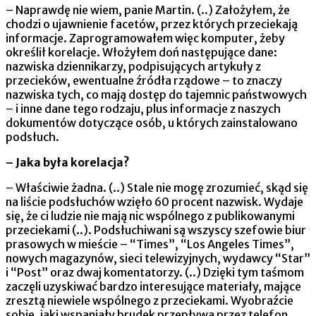
– Naprawdę nie wiem, panie Martin. (..) Założyłem, że
chodzi o ujawnienie facetów, przez których przeciekają
informacje. Zaprogramowałem więc komputer, żeby
określił korelacje. Włożyłem doń następujące dane:
nazwiska dziennikarzy, podpisujących artykuły z
przecieków, ewentualne źródła rządowe – to znaczy
nazwiska tych, co mają dostęp do tajemnic państwowych
– i inne dane tego rodzaju, plus informacje z naszych
dokumentów dotyczące osób, u których zainstalowano
podsłuch.
– Jaka była korelacja?
– Właściwie żadna. (..) Stale nie mogę zrozumieć, skąd się
na liście podsłuchów wzięło 60 procent nazwisk. Wydaje
się, że ci ludzie nie mają nic wspólnego z publikowanymi
przeciekami (..). Podsłuchiwani są wszyscy szefowie biur
prasowych w mieście – “Times”, “Los Angeles Times”,
nowych magazynów, sieci telewizyjnych, wydawcy “Star”
i “Post” oraz dwaj komentatorzy. (..) Dzięki tym taśmom
zaczęli uzyskiwać bardzo interesujące materiały, mające
zresztą niewiele wspólnego z przeciekami. Wyobraźcie
sobie, jaki wspaniały brudek przepływa przez telefon