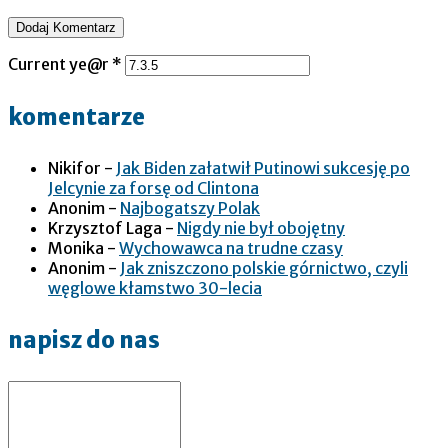
Current ye@r
*
komentarze
Nikifor
-
Jak Biden załatwił Putinowi sukcesję po
Jelcynie za forsę od Clintona
Anonim
-
Najbogatszy Polak
Krzysztof Laga
-
Nigdy nie był obojętny
Monika
-
Wychowawca na trudne czasy
Anonim
-
Jak zniszczono polskie górnictwo, czyli
węglowe kłamstwo 30-lecia
napisz do nas