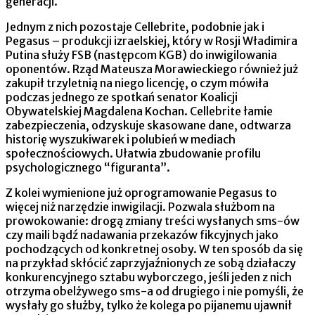
generacji.
Jednym z nich pozostaje Cellebrite, podobnie jak i
Pegasus – produkcji izraelskiej, który w Rosji Władimira
Putina służy FSB (następcom KGB) do inwigilowania
oponentów. Rząd Mateusza Morawieckiego również już
zakupił trzyletnią na niego licencję, o czym mówiła
podczas jednego ze spotkań senator Koalicji
Obywatelskiej Magdalena Kochan. Cellebrite łamie
zabezpieczenia, odzyskuje skasowane dane, odtwarza
historię wyszukiwarek i polubień w mediach
społecznościowych. Ułatwia zbudowanie profilu
psychologicznego “figuranta”.
Z kolei wymienione już oprogramowanie Pegasus to
więcej niż narzędzie inwigilacji. Pozwala służbom na
prowokowanie: drogą zmiany treści wysłanych sms-ów
czy maili bądź nadawania przekazów fikcyjnych jako
pochodzących od konkretnej osoby. W ten sposób da się
na przykład skłócić zaprzyjaźnionych ze sobą działaczy
konkurencyjnego sztabu wyborczego, jeśli jeden z nich
otrzyma obelżywego sms-a od drugiego i nie pomyśli, że
wysłały go służby, tylko że kolega po pijanemu ujawnił