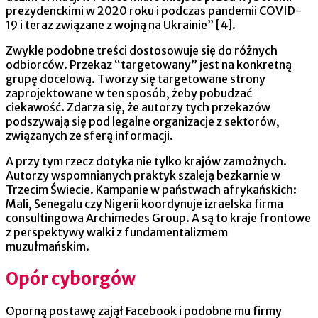
prezydenckimi w 2020 roku i podczas pandemii COVID-
19 i teraz związane z wojną na Ukrainie” [4].
Zwykle podobne treści dostosowuje się do różnych
odbiorców. Przekaz “targetowany” jest na konkretną
grupę docelową. Tworzy się targetowane strony
zaprojektowane w ten sposób, żeby pobudzać
ciekawość. Zdarza się, że autorzy tych przekazów
podszywają się pod legalne organizacje z sektorów,
związanych ze sferą informacji.
A przy tym rzecz dotyka nie tylko krajów zamożnych.
Autorzy wspomnianych praktyk szaleją bezkarnie w
Trzecim Świecie. Kampanie w państwach afrykańskich:
Mali, Senegalu czy Nigerii koordynuje izraelska firma
consultingowa Archimedes Group. A są to kraje frontowe
z perspektywy walki z fundamentalizmem
muzułmańskim.
Opór cyborgów
Oporną postawę zajął Facebook i podobne mu firmy