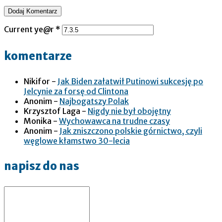
Current ye@r
*
komentarze
Nikifor
-
Jak Biden załatwił Putinowi sukcesję po
Jelcynie za forsę od Clintona
Anonim
-
Najbogatszy Polak
Krzysztof Laga
-
Nigdy nie był obojętny
Monika
-
Wychowawca na trudne czasy
Anonim
-
Jak zniszczono polskie górnictwo, czyli
węglowe kłamstwo 30-lecia
napisz do nas