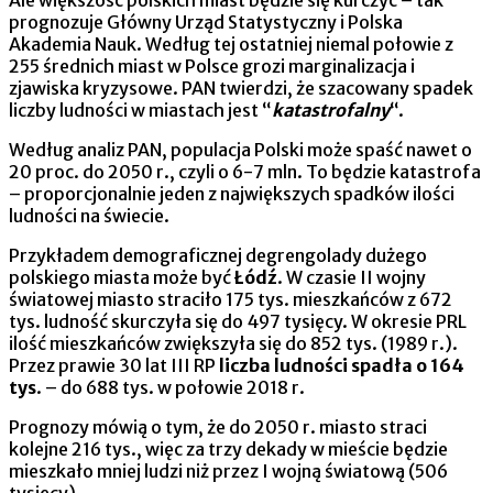
prognozuje Główny Urząd Statystyczny i Polska
Akademia Nauk. Według tej ostatniej niemal połowie z
255 średnich miast w Polsce grozi marginalizacja i
zjawiska kryzysowe. PAN twierdzi, że szacowany spadek
liczby ludności w miastach jest “
katastrofalny
“.
Według analiz PAN, populacja Polski może spaść nawet o
20 proc. do 2050 r., czyli o 6-7 mln. To będzie katastrofa
– proporcjonalnie jeden z największych spadków ilości
ludności na świecie.
Przykładem demograficznej degrengolady dużego
polskiego miasta może być
Łódź
. W czasie II wojny
światowej miasto straciło 175 tys. mieszkańców z 672
tys. ludność skurczyła się do 497 tysięcy. W okresie PRL
ilość mieszkańców zwiększyła się do 852 tys. (1989 r.).
Przez prawie 30 lat III RP
liczba ludności spadła o 164
tys
. – do 688 tys. w połowie 2018 r.
Prognozy mówią o tym, że do 2050 r. miasto straci
kolejne 216 tys., więc za trzy dekady w mieście będzie
mieszkało mniej ludzi niż przez I wojną światową (506
tysięcy).