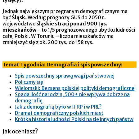
Jednak największym przegranym demograficznym ma
być
Śląsk
. Według prognozy GUS do 2050 r.
województwo
śląskie straci ponad 900 tys.
mieszkańców
– to 1/5 prognozowanego ubytku ludności
całej Polski. W Toruniu – liczba mieszkańców ma
zmniejszyć się z ok. 200 tys. do 158 tys.
Temat Tygodnia: Demografia i spis powszechny:
Spis powszechny sprawą wagi państwowej
Policzmy się
Wielomski: Bezsens polskiej polityki demograficznej
Spada ilość narodzin, 500+ nie wpływa dobrze na
demografię
Jak z demografią było w II RP i w PRL?
Dramat demograficzny polskich miast
Krótka historia ludności Polski na tle innych państw
Jak oceniasz?