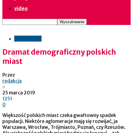
video
gospodarka
Dramat demograficzny polskich
miast
Przez
redakcja
-
25 marca 2019
1251
0
Większość polskich miast czeka gwałtowny spadek
populacji. Niektóre aglomeracje mają się rozwijać, ja
Warszawa, Wrocław, Trójmiasto, Poznań, czy Rzeszów.
Ale większość polskich miast będzie się kurczyć – tak