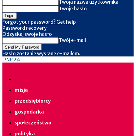
Twoja nazwa użytkownika
Twoje hasło
Forgot your password? Get help
Password recovery
Odzyskaj swoje hasło
Twój e-mail
Hasło zostanie wysłane e-mailem.
PNP 24
misja
przedsiębiorcy
gospodarka
społeczeństwo
polityka