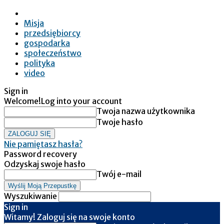
Misja
przedsiębiorcy
gospodarka
społeczeństwo
polityka
video
Sign in
Welcome!
Log into your account
Twoja nazwa użytkownika
Twoje hasło
Nie pamiętasz hasła?
Password recovery
Odzyskaj swoje hasło
Twój e-mail
Wyszukiwanie
Sign in
Witamy! Zaloguj się na swoje konto