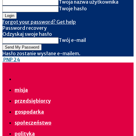
Twoja nazwa użytkownika
Twoje hasło
Forgot your password? Get help
Password recovery
Odzyskaj swoje hasło
Twój e-mail
Hasło zostanie wysłane e-mailem.
PNP 24
misja
przedsiębiorcy
gospodarka
społeczeństwo
polityka