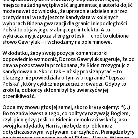
miejsca na żadną wątpliwość argumentacją autorki dojść
może nawet do wniosku, że uprzednie udzielenie przez
prezydenta i wtedy jeszcze kandydata w kolejnych
wyborach Bidena gwarancji dla granic i niepodległości
Polski to objaw jego słabnącego intelektu. A tu
wykraczamy już poza sferę groteski – choć to ulubione
słowo Gawryluk – i wchodzimy na pole minowe.
W dodatku, żeby swoją pozycję komentatorki
odpowiednio wzmocnić, Dorota Gawryluk sugeruje, że od
dawna pozostawała przekonana, że Biden zrezygnuje z
kandydowania. Skoro tak – aż się prosi zapytać – to
dlaczego nie powiedziała o tym w programie “Lepsza
Polska”, który cyklicznie przecież prowadzi. Gdyby to
zrobiła, odbiorcy skłonni byliby uwierzyć w jej
przenikliwość.
Oddajmy znowu głos jej samej, skoro krytykujemy: “(..)
Bo to znów kwestia tego, co politycy nazywają Bogiem,
czyli pieniędzy. Jeśli po Bidenie demokraci wskażą jako
swoją kandydatkę Harris, nie będzie problemu z
dotychczasowymi wpływami darczyńców. Pieniądze były