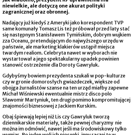
niewielkie, ale dotyczą one akurat polityki
zagranicznej oraz obronnej.
Nadający już kiedyś z Ameryki jako korespondent TVP
same komunały Tomasz Lis też próbował przed laty stać
się następnym Stanisławem Tymińskim, dobrym wujkiem
zza Oceanu, pretendującym do najwyższego urzędu w
państwie, ale marketing klakierów ustąpił miejsca
twardym realiom. Celebryta nawet w wyborach nie
wystartował a jego spektakularny upadek powinien
stanowić ostrzeżenie dla Doroty Gawryluk.
Gdybyśmy bowiem prezydenta szukali w pop-kulturze
czy w gronie domorosłych gwiazdeczek, większe od
obojga żurnalistów szanse na ten urząd miałby zapewne
Michał Wiśniewski ewentualnie mistrz disco polo
Sławomir Martyniuk, ten drugi pomimo kompromitującej
znajomości biznesowej z Jackiem Kurskim.
Obaj śpiewają lepiej niż Lis czy Gawryluk tworzą
dziennikarskie materiały, także pewnej charyzmy nie
można im odmówić, nawet jeśli ma środowiskowy tylko
wymiar. Bo jeden woli ich piosenki, inny raczej te w