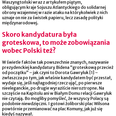
Waszyngtoński wraz z artykułem piątym,
obligującym kraje Sojuszu Atlantyckiego do solidarnej
obrony wzajemnej w razie ataku na którykolwiek z nich
uznaje on nie za świstek papieru, lecz zasadę polityki
międzynarodowej.
Skoro kandydatura była
groteskowa, to może zobowiązania
wobec Polski też?
W świetle faktów tak powszechnie znanych, nazywanie
prezydenckiej kandydatury Bidena “groteskową przecież
od początku” – jak czyni to Dorota Gawryluk [1] –
zwłaszcza po tym, jak właśnie kandydatem być przestał,
wydaje się, jeśli najłagodniej rzecz ująć, po pierwsze
nieeleganckie, po drugie wyraziście nieroztropne. Na
szczęście na Kapitolu ani w Białym Domu relacji Gawryluk
nie czytają. Bo mogliby pomyśleć, że wszyscy Polacy są
podobnie niewdzięczni. I gotowi żoliborski plac Wilsona
powtórnie przemianować na plac Komuny, jak już się
kiedyś nazywał.