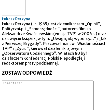
Łukasz Perzyna
Łukasz Perzyna (ur. 1965) jest dziennikarzem „Opinii”,
Polityczni.pl i „Samorządności”, autorem filmu o
Aleksandrze Kwaśniewskim (emisja TVP1 w 2006 r.) oraz
dziewięciu książek, w tym. „Uwaga, idą wyborcy…” i „Jak
z Pierwszej Brygady”. Pracował m.in. w „Wiadomościach
TVP” i „Życiu”, kierował działem krajowym
„Obserwatora Codziennego”. W latach 80 był
działaczem Konfederacji Polski Niepodległej i
redaktorem prasy podziemnej.
ZOSTAW ODPOWIEDŹ