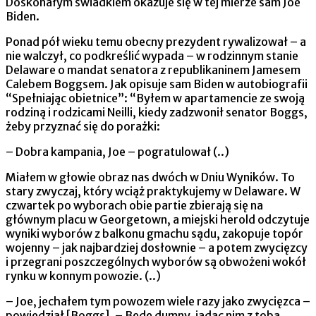
Doskonałym świadkiem okazuje się w tej mierze sam Joe
Biden.
Ponad pół wieku temu obecny prezydent rywalizował – a
nie walczył, co podkreślić wypada – w rodzinnym stanie
Delaware o mandat senatora z republikaninem Jamesem
Calebem Boggsem. Jak opisuje sam Biden w autobiografii
“Spełniając obietnice”: “Byłem w apartamencie ze swoją
rodziną i rodzicami Neilli, kiedy zadzwonił senator Boggs,
żeby przyznać się do porażki:
– Dobra kampania, Joe – pogratulował (..)
Miałem w głowie obraz nas dwóch w Dniu Wyników. To
stary zwyczaj, który wciąż praktykujemy w Delaware. W
czwartek po wyborach obie partie zbierają się na
głównym placu w Georgetown, a miejski herold odczytuje
wyniki wyborów z balkonu gmachu sądu, zakopuje topór
wojenny – jak najbardziej dosłownie – a potem zwycięzcy
i przegrani poszczególnych wyborów są obwożeni wokół
rynku w konnym powozie. (..)
– Joe, jechałem tym powozem wiele razy jako zwycięzca –
powiedział [Boggs]. – Będę dumny, jadąc nim z tobą.