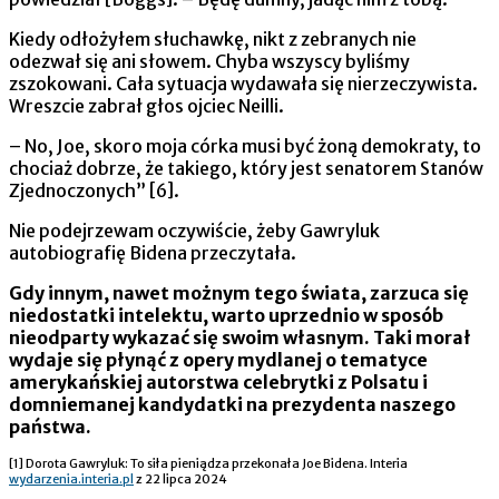
Kiedy odłożyłem słuchawkę, nikt z zebranych nie
odezwał się ani słowem. Chyba wszyscy byliśmy
zszokowani. Cała sytuacja wydawała się nierzeczywista.
Wreszcie zabrał głos ojciec Neilli.
– No, Joe, skoro moja córka musi być żoną demokraty, to
chociaż dobrze, że takiego, który jest senatorem Stanów
Zjednoczonych” [6].
Nie podejrzewam oczywiście, żeby Gawryluk
autobiografię Bidena przeczytała.
Gdy innym, nawet możnym tego świata, zarzuca się
niedostatki intelektu, warto uprzednio w sposób
nieodparty wykazać się swoim własnym. Taki morał
wydaje się płynąć z opery mydlanej o tematyce
amerykańskiej autorstwa celebrytki z Polsatu i
domniemanej kandydatki na prezydenta naszego
państwa.
[1] Dorota Gawryluk: To siła pieniądza przekonała Joe Bidena. Interia
wydarzenia.interia.pl
z 22 lipca 2024