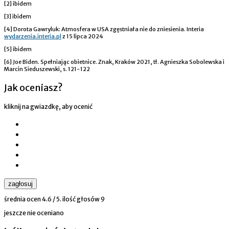
[2] ibidem
[3] ibidem
[4] Dorota Gawryluk: Atmosfera w USA zgęstniała nie do zniesienia. Interia
wydarzenia.interia.pl
z 15 lipca 2024
[5] ibidem
[6] Joe Biden. Spełniając obietnice. Znak, Kraków 2021, tł. Agnieszka Sobolewska i
Marcin Sieduszewski, s. 121-122
Jak oceniasz?
kliknij na gwiazdkę, aby ocenić
zagłosuj
średnia ocen
4.6
/ 5. ilość głosów
9
jeszcze nie oceniano