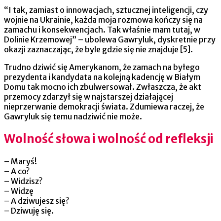
“I tak, zamiast o innowacjach, sztucznej inteligencji, czy
wojnie na Ukrainie, każda moja rozmowa kończy się na
zamachu i konsekwencjach. Tak właśnie mam tutaj, w
Dolinie Krzemowej” – ubolewa Gawryluk, dyskretnie przy
okazji zaznaczając, że byle gdzie się nie znajduje [5].
Trudno dziwić się Amerykanom, że zamach na byłego
prezydenta i kandydata na kolejną kadencję w Białym
Domu tak mocno ich zbulwersował. Zwłaszcza, że akt
przemocy zdarzył się w najstarszej działającej
nieprzerwanie demokracji świata. Zdumiewa raczej, że
Gawryluk się temu nadziwić nie może.
Wolność słowa i wolność od refleksji
– Maryś!
– A co?
– Widzisz?
– Widzę
– A dziwujesz się?
– Dziwuję się.