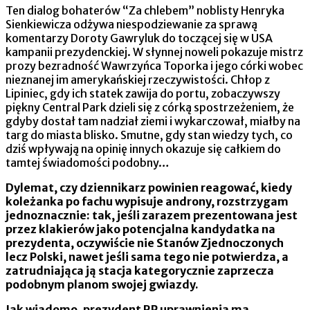
Ten dialog bohaterów “Za chlebem” noblisty Henryka
Sienkiewicza odżywa niespodziewanie za sprawą
komentarzy Doroty Gawryluk do toczącej się w USA
kampanii prezydenckiej. W słynnej noweli pokazuje mistrz
prozy bezradność Wawrzyńca Toporka i jego córki wobec
nieznanej im amerykańskiej rzeczywistości. Chłop z
Lipiniec, gdy ich statek zawija do portu, zobaczywszy
piękny Central Park dzieli się z córką spostrzeżeniem, że
gdyby dostał tam nadział ziemi i wykarczował, miałby na
targ do miasta blisko. Smutne, gdy stan wiedzy tych, co
dziś wpływają na opinię innych okazuje się całkiem do
tamtej świadomości podobny…
Dylemat, czy dziennikarz powinien reagować, kiedy
koleżanka po fachu wypisuje androny, rozstrzygam
jednoznacznie: tak, jeśli zarazem prezentowana jest
przez klakierów jako potencjalna kandydatka na
prezydenta, oczywiście nie Stanów Zjednoczonych
lecz Polski, nawet jeśli sama tego nie potwierdza, a
zatrudniająca ją stacja kategorycznie zaprzecza
podobnym planom swojej gwiazdy.
Jak wiadomo, prezydent RP uprawnienia ma