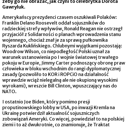
żeby go nie obrażać, jak czyni to celebrytka Dorota
Gawryluk.
Amerykańscy prezydenci czasem oszukiwali Polaków:
Franklin Delano Roosevelt oddał sojuszników do
radzieckiej strefy wpływów, Ronald Reagan nie ostrzegł
przyjaciół z Solidarności o planach wprowadzenia stanu
wojennego, chociaż znał je za sprawą pułkownika
Ryszarda Kuklińskiego. Chlubnymi wyjątkami pozostają:
Woodrow Wilson, co niepodległość Polski uznał za
warunek ustanowienia po I wojnie światowej trwałego
pokoju w Europie, Jimmy Carter podnoszący obronę praw
człowieka w bloku wschodnim do rangi dyplomatycznej
zasady (pozwoliło to KOR i ROPCiO na działalność
wprawdzie wciąż nielegalną ale nie okupioną wysokimi
wyrokami), wreszcie Bill Clinton, wpuszczający nas do
NATO.
I ostatnio Joe Biden, który pomimo presji
proputinowskiego lobby w USA, po inwazji Kremla na
Ukrainę potwierdził aktualność sojuszniczych
zobowiązań Ameryki. Co więcej, powiedział to na polskiej
ziemi i to aż dwukrotnie, co znamionuje, że Traktat