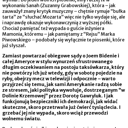
wykonaniu Sanah (Zuzanny Grabowskiej), która – jak
zauważył znany krytyk muzyczny – chętnie rymuje “bułka
tarta” ze “słuchać Mozarta” więc nie tylko wydaje się, ale
i naprawdę okazuje wykonawczynią z wyższej półki.
Chociaż pamiętać też wypada o guście inżyniera
Mamonia, któremu – jak pamiętamy z “Rejsu” Marka
Piwowskiego – podobały się wyłącznie te piosenki, które
już słyszał.
Zamiast powtarzać obiegowe sądy o Joem Bidenie i
całej Ameryce w stylu wynurzeń sfrustrowanego
długim oczekiwaniem na postoju taksówkarza, który
nie powtórzy ich już wtedy, gdy w sobotę pojedzie na
ryby, obejrzy mecz w telewizji i odpocznie – warto
przyjrzeć się temu, jak sami Amerykanie radzą sobie
ze stresem, jaki polityka wywołuje, dostrzeganym “w
Dolinie Krzemowej” przez Dorotę Gawryluk. I jak
funkcjonują bezpieczniki ich demokracji, jak widać
skuteczne, skoro przetrwała już ćwierć tysiąclecia. I
grzebać jej nie wypada, skoro wciąż przewodzi
wolnemu światu.