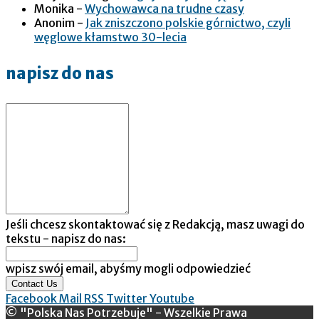
Monika
-
Wychowawca na trudne czasy
Anonim
-
Jak zniszczono polskie górnictwo, czyli
węglowe kłamstwo 30-lecia
napisz do nas
Jeśli chcesz skontaktować się z Redakcją, masz uwagi do
tekstu - napisz do nas:
wpisz swój email, abyśmy mogli odpowiedzieć
Contact Us
Facebook
Mail
RSS
Twitter
Youtube
© "Polska Nas Potrzebuje" - Wszelkie Prawa