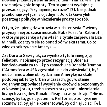
bowiem przekazywane na duet Biden – Harris. W innym
razie pojawią się kłopoty. Ten argument wydaje się
przesądzający. Przynajmniej na razie” [3]. Nas jednak
przekonuje wyłącznie o jednym: Dorota Gawryluk
postrzega politykę w niezmiernie prosty sposób.
O tym, że “pieniądz wprawia w ruch ten świat” wiemy
przynajmniej od czasu musicalu Boba Fosse’a “Kabaret”,
w którym piosenkę o tym właśnie tytule zaśpiewała Liza
Minnelli. Zdarzyło się to ponad pół wieku temu. Co to
więc za odkrywanie Ameryki…
Zaś Dorota Gawryluk, co wynika z tytułu innego jej
felietonu, napisanego przed rezygnacją Bidena z
kandydowania za to już po zamachu na Donalda Trumpa
(“Atmosfera w USA zgęstniała nie do zniesienia”), być
może mimowolnie obrzydza nam Amerykę na skalę
podobną jak Jerzy Urban w czasach, gdy w stanie
wojennym zapowiadał wysyłanie koców dla bezdomnych
w Nowym Jorku, trzeba zresztą przyznać – niezmiernie
licznych za rządów Ronalda Reagana w tym kraju. “Nie ma
szansy, by tu, gdzie jestem, w Kalifornii, o polityce nie
rozmawiać, by jej nie komentować, by od niej uciec” [4].