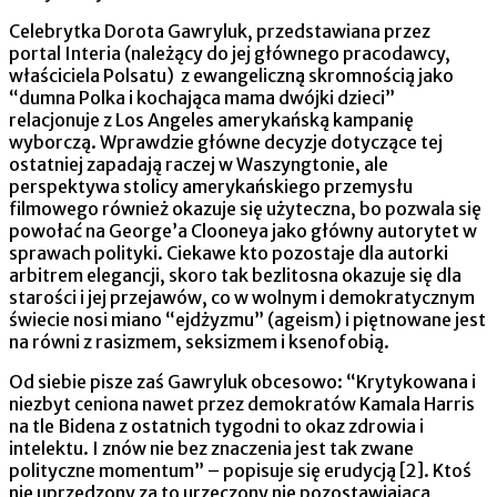
Celebrytka Dorota Gawryluk, przedstawiana przez
portal Interia (należący do jej głównego pracodawcy,
właściciela Polsatu) z ewangeliczną skromnością jako
“dumna Polka i kochająca mama dwójki dzieci”
relacjonuje z Los Angeles amerykańską kampanię
wyborczą. Wprawdzie główne decyzje dotyczące tej
ostatniej zapadają raczej w Waszyngtonie, ale
perspektywa stolicy amerykańskiego przemysłu
filmowego również okazuje się użyteczna, bo pozwala się
powołać na George’a Clooneya jako główny autorytet w
sprawach polityki. Ciekawe kto pozostaje dla autorki
arbitrem elegancji, skoro tak bezlitosna okazuje się dla
starości i jej przejawów, co w wolnym i demokratycznym
świecie nosi miano “ejdżyzmu” (ageism) i piętnowane jest
na równi z rasizmem, seksizmem i ksenofobią.
Od siebie pisze zaś Gawryluk obcesowo: “Krytykowana i
niezbyt ceniona nawet przez demokratów Kamala Harris
na tle Bidena z ostatnich tygodni to okaz zdrowia i
intelektu. I znów nie bez znaczenia jest tak zwane
polityczne momentum” – popisuje się erudycją [2]. Ktoś
nie uprzedzony za to urzeczony nie pozostawiającą