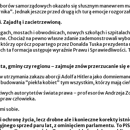
e wyborów samorządowych okazało się słusznym manewrem m
ernika”. Jednak jeszcze przed drugą ich turą emocje rozgorz
. Zajadłą i zacietrzewioną.
gach, mostach i obwodnicach, nowych szkołąch i szpitalach
yjne. Chociaż na pewno własne zdanie zademonstrowali wyb
którzy oprócz popartego przez Donalda Tuska prezydenta mia
h ta formacja ustępuje wyraźnie Prawu i Sprawiedliwości. 
a, gminy czy regionu – zajmuje znów przerzucanie się e
 utrzymania zakazu aborcji Adolfa Hitlera jako domnieman
do budowania “piekła kobiet” tym wszystkim, którzy mają cień
ziwych autorytetów świata prawa – profesorów Andrzeja Zo
i praw człowieka.
mi sobie.
 ochronę życia, lecz drobne ale i konieczne korekty is
nego sprzed paru lat, z ominięciem parlamentu. To PiS,