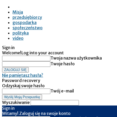
Misja
przedsiębiorcy
gospodarka
społeczeństwo
polityka
video
Sign in
Welcome!
Log into your account
Twoja nazwa użytkownika
Twoje hasło
Nie pamiętasz hasła?
Password recovery
Odzyskaj swoje hasło
Twój e-mail
Wyszukiwanie
Sign in
Witamy! Zaloguj się na swoje konto