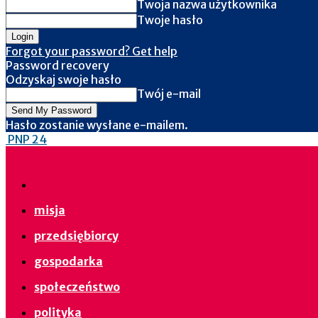
Twoja nazwa użytkownika
Twoje hasło
Forgot your password? Get help
Password recovery
Odzyskaj swoje hasło
Twój e-mail
Hasło zostanie wysłane e-mailem.
PNP 24
misja
przedsiębiorcy
gospodarka
społeczeństwo
polityka