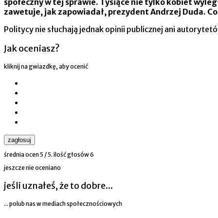
społeczny w tej sprawie. Tysiące nie tylko kobiet wyle
zawetuje, jak zapowiadał, prezydent Andrzej Duda.
Politycy nie słuchają jednak opinii publicznej ani autoryte
Jak oceniasz?
kliknij na gwiazdkę, aby ocenić
zagłosuj
średnia ocen
5
/ 5. ilość głosów
6
jeszcze nie oceniano
jeśli uznałeś, że to dobre...
... polub nas w mediach społecznościowych