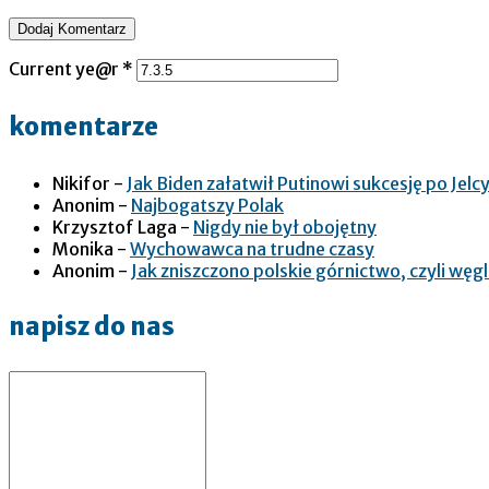
Current ye@r
*
komentarze
Nikifor
-
Jak Biden załatwił Putinowi sukcesję po Jelcy
Anonim
-
Najbogatszy Polak
Krzysztof Laga
-
Nigdy nie był obojętny
Monika
-
Wychowawca na trudne czasy
Anonim
-
Jak zniszczono polskie górnictwo, czyli wę
napisz do nas