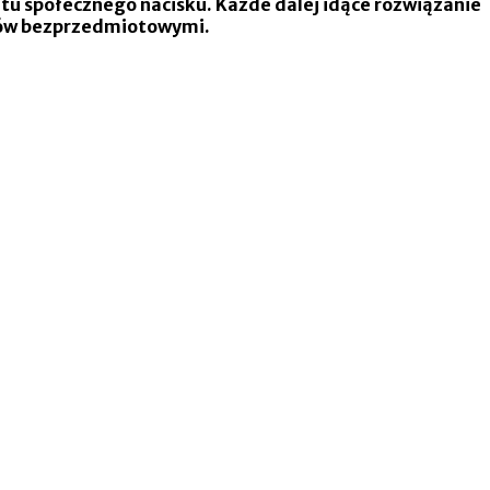
matu społecznego nacisku. Każde dalej idące rozwiązanie
wników bezprzedmiotowymi.