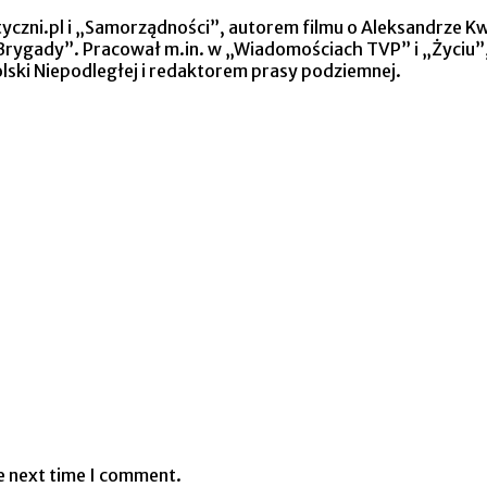
lityczni.pl i „Samorządności”, autorem filmu o Aleksandrze 
j Brygady”. Pracował m.in. w „Wiadomościach TVP” i „Życi
lski Niepodległej i redaktorem prasy podziemnej.
e next time I comment.