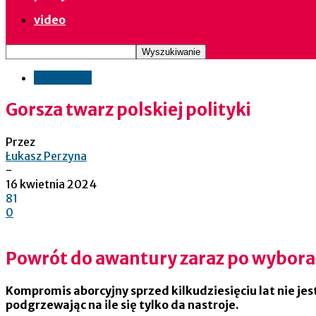
video
informacje
Gorsza twarz polskiej polityki
Przez
Łukasz Perzyna
-
16 kwietnia 2024
81
0
Powrót do awantury zaraz po wybor
Kompromis aborcyjny sprzed kilkudziesięciu lat nie jes
podgrzewając na ile się tylko da nastroje.