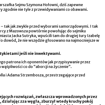
arszałka Sejmu Szymona Hołowni, dziś zapewne
ały zgodnie nie tyle z przewidywaniami co obawami.
 – tak jak zwykle przed wyborami samorządowymi. I tak
orcy z Mazowsza powtórnie powołując do sejmiku
sta Jacka Sutryka, wpuścili tam do drugiej tury Izabelę
To dowód, że nie wszędzie głosowano na najmocniejsze w
tykietami jeśli nie inwektywami.
ego patrona ich oponentów jak przypisywanie przez
 wątpliwości co do “aborcji na życzenie”.
lla i Adama Strzembosza, przestrzegające przed
tniejących rozwiązań, zwłaszcza wprowadzonych przez
 działając zza węgła, zburzył wtedy kruchy pokój