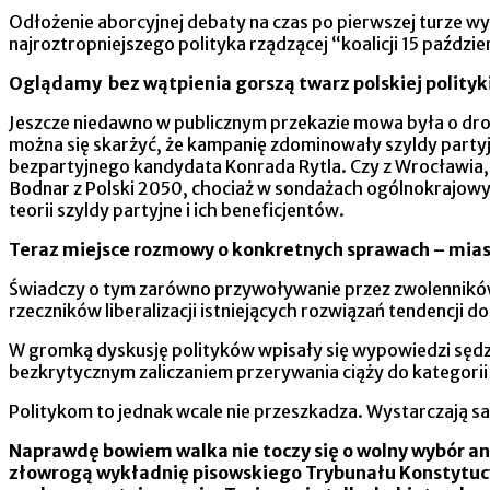
Odłożenie aborcyjnej debaty na czas po pierwszej turz
najroztropniejszego polityka rządzącej “koalicji 15 paździ
Oglądamy bez wątpienia gorszą twarz polskiej polityki
Jeszcze niedawno w publicznym przekazie mowa była o dro
można się skarżyć, że kampanię zdominowały szyldy part
bezpartyjnego kandydata Konrada Rytla. Czy z Wrocławia, 
Bodnar z Polski 2050, chociaż w sondażach ogólnokrajowyc
teorii szyldy partyjne i ich beneficjentów.
Teraz miejsce rozmowy o konkretnych sprawach – miast
Świadczy o tym zarówno przywoływanie przez zwolenników
rzeczników liberalizacji istniejących rozwiązań tendencji 
W gromką dyskusję polityków wpisały się wypowiedzi sęd
bezkrytycznym zaliczaniem przerywania ciąży do kategori
Politykom to jednak wcale nie przeszkadza. Wystarczają sa
Naprawdę bowiem walka nie toczy się o wolny wybór ani
złowrogą wykładnię pisowskiego Trybunału Konstytucyj