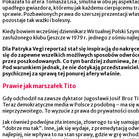
Pokazała to afera Tomasza Lisa, smutna w obu jej aspekt
upadłego gwiazdora, któremu jak każdemu cierpiącemu trze
sprawie. Pozbawionych prawa do szerszej prezentacji własn
pozostaje tak ważki i bolesny.
Kiedy bowiem wcześniej dziennikarz Wirtualnej Polski Szy
zasłużonego klubu (jeszcze w 1979 r. jednego z ośmiu najl
Dla Patryka Vegi reportaż stał się inspiracją do nakrę
się do zapewne wszelkich możliwych sposobów odwróceni
przez poszkodowanych. Co tym bardziej zdumiewa, że 
Pod warunkiem jednak, że nie dotykają przedstawiciel
psychicznej za sprawą tej ponurej afery właśnie.
Prawie jak marszałek Tito
Gdy odchodził na zawsze dyktator Jugosławii Josif Broz Ti
Teraz demokratyczne media w Polsce z podobną – ma się wr
nieprzyzwoitego. To wyzucie z prawa do prywatności osoby
Jak również podwójna zła intencja, złowrogo tu się sumują
“dobrze mu tak”. Inne, jak się wydaje, z premedytacją odwr
najlepiej, nie wpływa to na stan sprawy, gdzie w grę wch