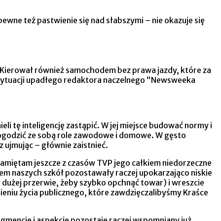
wne też pastwienie się nad słabszymi – nie okazuje się
. Kierował również samochodem bez prawa jazdy, które za
w sytuacji upadłego redaktora naczelnego “Newsweeka
eli tę inteligencję zastąpić. W jej miejsce budować normy i
 pogodzić ze sobą role zawodowe i domowe. W gęsto
 ujmując – głównie zaistnieć.
. Pamiętam jeszcze z czasów TVP jego całkiem niedorzeczne
mem naszych szkół pozostawały raczej upokarzająco niskie
dużej przerwie, żeby szybko opchnąć towar) i wreszcie
niu życia publicznego, które zawdzięczalibyśmy Kraśce
gmencie i aspekcie pozostaje raczej wspomniany już