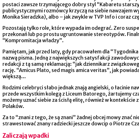
postaci zawsze trzymającego dobry styl “Kabaretu starszy
publicystycznymi rozmówcy krzyczą na siebie nawzajem wyt
Monika Sieradzka), albo – jak zwykle w TVP Info i coraz c
Pozostają tylko role, które wypada im odegrać. Zero suspe
przekonań lub po prostu ugruntowanie stereotypów. Finalny
“Kompromitacja władzy”.
Pamiętam, jak przed laty, gdy pracowałem dla “Tygodnik
nazwą pisma. Jedną z największych satysfakcji zawodowyc
redakcji z tą samą reklamacją: “jak dziennikarz związkowe
rację. “Amicus Plato, sed magis amica veritas”, jak powiad
większą…
Rodzimi celebryci słabo jednak znają angielski, o łacini
przede wszystkim kolegą z Liceum Batorego, żartujemy cza
możemy uznać siebie za ścisłą elitę, również w kontekście 
Polaków.
Za to “znani z tego, że są znani” żadnej obcej mowy znać n
strawestować znany radziecki jeszcze dowcip o Piotrze C
Zaliczają wpadki