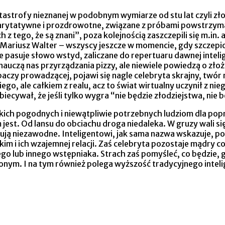
tastrofy nieznanej w podobnym wymiarze od stu lat czyli zło
charytatywne i prozdrowotne, związane z próbami powstrzyma
 z tego, że są znani”, poza kolejnością zaszczepili się m.i
N Mariusz Walter – wszyscy jeszcze w momencie, gdy szcze
 pasuje słowo wstyd, zaliczane do repertuaru dawnej intelig
uczą nas przyrządzania pizzy, ale niewiele powiedzą o złoż
paczy prowadzącej, pojawi się nagle celebryta skrajny, twór 
go, ale całkiem z realu, acz to świat wirtualny uczynił z 
ecywał, że jeśli tylko wygra “nie będzie złodziejstwa, nie 
stkich pogodnych i niewątpliwie potrzebnych ludziom dla p
m jest. Od lansu do obciachu droga niedaleka. W gruzy wali 
ują niezawodne. Inteligentowi, jak sama nazwa wskazuje, pod
im i ich wzajemnej relacji. Zaś celebryta pozostaje mądry 
ub innego wstępniaka. Strach zaś pomyśleć, co będzie, gdy t
onym. I na tym również polega wyższość tradycyjnego intelig