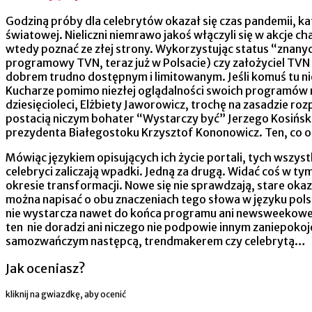
Godziną próby dla celebrytów okazał się czas pandemii, ka
światowej. Nieliczni niemrawo jakoś włączyli się w akcje 
wtedy poznać ze złej strony. Wykorzystując status “znanych
programowy TVN, teraz już w Polsacie) czy założyciel TV
dobrem trudno dostępnym i limitowanym. Jeśli komuś tu nie
Kucharze pomimo niezłej oglądalności swoich programów na
dziesięcioleci, Elżbiety Jaworowicz, trochę na zasadzie roz
postacią niczym bohater “Wystarczy być” Jerzego Kosińskie
prezydenta Białegostoku Krzysztof Kononowicz. Ten, co obi
Mówiąc językiem opisujących ich życie portali, tych wszy
celebryci zaliczają wpadki. Jedną za drugą. Widać coś w ty
okresie transformacji. Nowe się nie sprawdzają, stare okaz
można napisać o obu znaczeniach tego słowa w języku polsk
nie wystarcza nawet do końca programu ani newsweekowego l
ten nie doradzi ani niczego nie podpowie innym zaniepokoj
samozwańczym następcą, trendmakerem czy celebrytą…
Jak oceniasz?
kliknij na gwiazdkę, aby ocenić