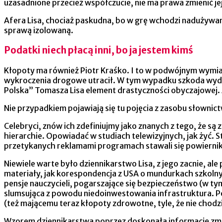
uzasadnione przecież współczucie, nie ma prawa zmienić jej
Afera Lisa, chociaż paskudna, bo w grę wchodzi nadużywani
sprawą izolowaną.
Podatki niech płacą inni, bo ja jestem kimś
Kłopoty ma również Piotr Kraśko. I to w podwójnym wymiar
wykroczenia drogowe utracił. W tym wypadku szkoda wydaj
Polska” Tomasza Lisa element drastyczności obyczajowej. A
Nie przypadkiem pojawiają się tu pojęcia z zasobu słownictw
Celebryci, znów ich zdefiniujmy jako znanych z tego, że są 
hierarchie. Opowiadać w studiach telewizyjnych, jak żyć. 
przetykanych reklamami programach stawali się powiernikam
Niewiele warte było dziennikarstwo Lisa, z jego zacnie, a
materiały, jak korespondencja z USA o mundurkach szkolny
pensje nauczycieli, pogarszające się bezpieczeństwo (w t
slumsująca z powodu niedoinwestowania infrastruktura. P
(też mającemu teraz kłopoty zdrowotne, tyle, że nie chodzi 
Wzorem dziennikarstwa poprzez doskonała informację zmien