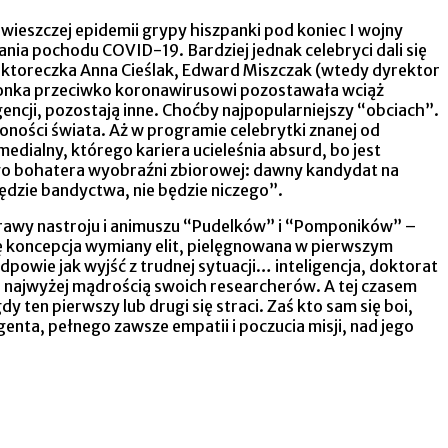
wieszczej epidemii grypy hiszpanki pod koniec I wojny
nia pochodu COVID-19. Bardziej jednak celebryci dali się
n. aktoreczka Anna Cieślak, Edward Miszczak (wtedy dyrektor
pionka przeciwko koronawirusowi pozostawała wciąż
encji, pozostają inne. Choćby najpopularniejszy “obciach”.
oności świata. Aż w programie celebrytki znanej od
medialny, którego kariera ucieleśnia absurd, bo jest
niego bohatera wyobraźni zbiorowej: dawny kandydat na
będzie bandyctwa, nie będzie niczego”.
oprawy nastroju i animuszu “Pudelków” i “Pomponików” –
się koncepcja wymiany elit, pielęgnowana w pierwszym
powie jak wyjść z trudnej sytuacji… inteligencja, doktorat
co najwyżej mądrością swoich researcherów. A tej czasem
en pierwszy lub drugi się straci. Zaś kto sam się boi,
enta, pełnego zawsze empatii i poczucia misji, nad jego