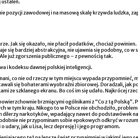
 ustaleń.
e pozycji zawodowej i na masową skalę krzywda ludzka, zape
ze. Jak się okazało, nie płacił podatków, chociaż powinien
e się bardziej abstrakcyjna, nie ujawnia się podobny, co 
le już zgorszenia publicznego – z pewnością tak.
a i kodeksu dawnej polskiej inteligencji.
znani, co nie od rzeczy w tym miejscu wypada przypomnieć, mi
Stawali się bohaterami wyobraźni zbiorowej. Doradzali, jak
i ze szklanego ekranu. Bo coś im się udało. Najkrócej rzecz
le powierzchownie brzmiącymi ogólnikami z “Co z tą Polską”
ch w tym kraju. Nikogo to w Polsce nie obchodziło, proble
ym dilerzy narkotyków, wpadający nawet do podstawówek na 
odobnie nie przypominam sobie epokowych odkryć w rozumie
o udary, jak u Lisa, lecz depresję) i jego programom.
iającego też na lepsze świat przynajmniej w jakimś jego se