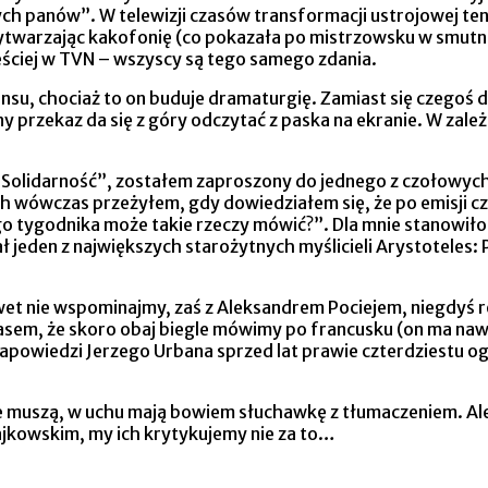
ch panów”. W telewizji czasów transformacji ustrojowej te
warzając kakofonię (co pokazała po mistrzowsku w smutnie 
zęściej w TVN – wszyscy są tego samego zdania.
nsu, chociaż to on buduje dramaturgię. Zamiast się czegoś d
 przekaz da się z góry odczytać z paska na ekranie. W zależ
a Solidarność”, zostałem zaproszony do jednego z czołowy
h wówczas przeżyłem, gdy dowiedziałem się, że po emisji 
go tygodnika może takie rzeczy mówić?”. Dla mnie stanowiło
ał jeden z największych starożytnych myślicieli Arystoteles:
e nawet nie wspominajmy, zaś z Aleksandrem Pociejem, niegd
sem, że skoro obaj biegle mówimy po francusku (on ma nawet
zapowiedzi Jerzego Urbana sprzed lat prawie czterdziestu og
ie muszą, w uchu mają bowiem słuchawkę z tłumaczeniem. Ale 
zajkowskim, my ich krytykujemy nie za to…