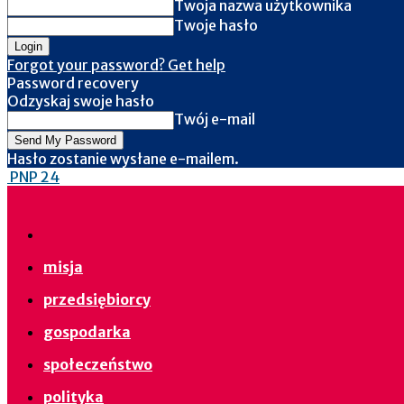
Twoja nazwa użytkownika
Twoje hasło
Forgot your password? Get help
Password recovery
Odzyskaj swoje hasło
Twój e-mail
Hasło zostanie wysłane e-mailem.
PNP 24
misja
przedsiębiorcy
gospodarka
społeczeństwo
polityka