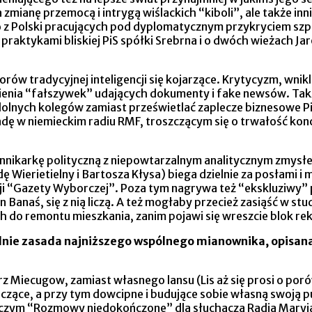
zmianę przemocą i intrygą wiślackich “kiboli”, ale także in
z Polski pracujących pod dyplomatycznym przykryciem szpi
praktykami bliskiej PiS spółki Srebrna i o dwóch wieżach J
orów tradycyjnej inteligencji się kojarzące. Krytycyzm, wnikl
nienia “fałszywek” udających dokumenty i fake newsów. Ta
olnych kolegów zamiast prześwietlać zaplecze biznesowe Pi
dę w niemieckim radiu RMF, troszczącym się o trwałość ko
ennikarkę polityczną z niepowtarzalnym analitycznym zmysł
 Wierietielny i Bartosza Kłysa) biega dzielnie za posłami i 
zji “Gazety Wyborczej”. Poza tym nagrywa też “ekskluziwy”
an Banaś, się z nią liczą. A też mogłaby przecież zasiąść w 
h do remontu mieszkania, zanim pojawi się wreszcie blok r
nie zasada najniższego wspólnego mianownika, opisana 
rz Miecugow, zamiast własnego lansu (Lis aż się prosi o poró
czące, a przy tym dowcipne i budujące sobie własną swoją pu
czym “Rozmowy niedokończone” dla słuchacza Radia Maryja. 