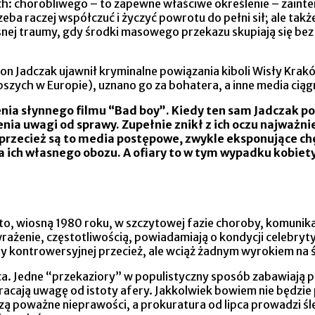
ach: chorobliwego – to zapewne właściwe określenie – zai
ba raczej współczuć i życzyć powrotu do pełni sił; ale ta
ej traumy, gdy środki masowego przekazu skupiają się bez r
mon Jadczak ujawnił kryminalne powiązania kiboli Wisły Kra
epszych w Europie), uznano go za bohatera, a inne media cią
cenia słynnego filmu “Bad boy”. Kiedy ten sam Jadczak po
a uwagi od sprawy. Zupełnie znikł z ich oczu najważniej
przecież są to media postępowe, zwykle eksponujące ch
a ich własnego obozu. A ofiary to w tym wypadku kobiet
to, wiosną 1980 roku, w szczytowej fazie choroby, komunika
ażenie, częstotliwością, powiadamiają o kondycji celebryty
 kontrowersyjnej przecież, ale wciąż żadnym wyrokiem na śm
ca. Jedne “przekaziory” w populistyczny sposób zabawiają pu
acają uwagę od istoty afery. Jakkolwiek bowiem nie będzie pr
odzą poważne nieprawości, a prokuratura od lipca prowadzi 