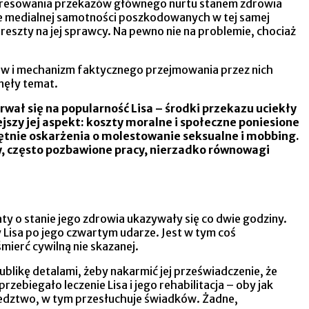
nteresowania przekazów głównego nurtu stanem zdrowia
kże medialnej samotności poszkodowanych w tej samej
eszty na jej sprawcy. Na pewno nie na problemie, chociaż
ków i mechanizm faktycznego przejmowania przez nich
gnęły temat.
rwał się na popularność Lisa – środki przekazu uciekły
szy jej aspekt: koszty moralne i społeczne poniesione
ętnie oskarżenia o molestowanie seksualne i mobbing.
y, często pozbawione pracy, nierzadko równowagi
ty o stanie jego zdrowia ukazywały się co dwie godziny.
 Lisa po jego czwartym udarze. Jest w tym coś
ierć cywilną nie skazanej.
blikę detalami, żeby nakarmić jej przeświadczenie, że
zebiegało leczenie Lisa i jego rehabilitacja – oby jak
śledztwo, w tym przesłuchuje świadków. Żadne,