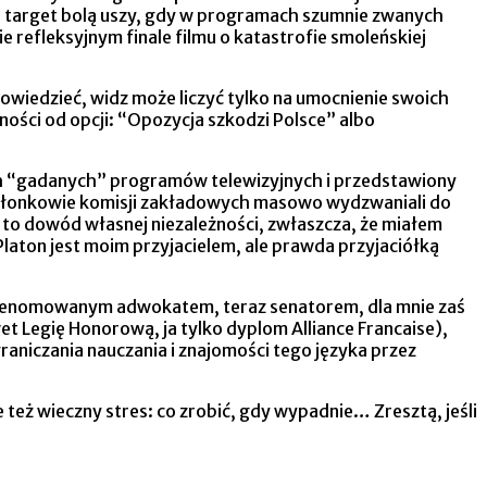
n target bolą uszy, gdy w programach szumnie zwanych
refleksyjnym finale filmu o katastrofie smoleńskiej
owiedzieć, widz może liczyć tylko na umocnienie swoich
ności od opcji: “Opozycja szkodzi Polsce” albo
ch “gadanych” programów telewizyjnych i przedstawiony
członkowie komisji zakładowych masowo wydzwaniali do
 to dowód własnej niezależności, zwłaszcza, że miałem
 Platon jest moim przyjacielem, ale prawda przyjaciółką
yś renomowanym adwokatem, teraz senatorem, dla mnie zaś
 Legię Honorową, ja tylko dyplom Alliance Francaise),
raniczania nauczania i znajomości tego języka przez
też wieczny stres: co zrobić, gdy wypadnie… Zresztą, jeśli