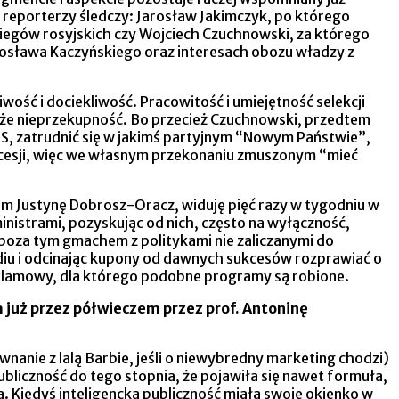
ni reporterzy śledczy: Jarosław Jakimczyk, po którego
egów rosyjskich czy Wojciech Czuchnowski, za którego
arosława Kaczyńskiego oraz interesach obozu władzy z
iwość i dociekliwość. Pracowitość i umiejętność selekcji
kże nieprzekupność. Bo przecież Czuchnowski, przedtem
S, zatrudnić się w jakimś partyjnym “Nowym Państwie”,
ncesji, więc we własnym przekonaniu zmuszonym “mieć
em Justynę Dobrosz-Oracz, widuję pięć razy w tygodniu w
ministrami, pozyskując od nich, często na wyłączność,
 poza tym gmachem z politykami nie zaliczanymi do
studiu i odcinając kupony od dawnych sukcesów rozprawiać o
eklamowy, dla którego podobne programy są robione.
już przez półwieczem przez prof. Antoninę
wnanie z lalą Barbie, jeśli o niewybredny marketing chodzi)
bliczność do tego stopnia, że pojawiła się nawet formuła,
Kiedyś inteligencka publiczność miała swoje okienko w