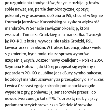
po uzgodnieniu kandydatów, żeby nie rozbijali głosów
sobie nawzajem, partie demokratycznej opozycji
pokonały w głosowaniu do Senatu PiS, chociaż w Sejmie
formacja Jarosława Kaczyńskiego uzyskała większość
mandatów. W Senacie zawiązano koalicję, która
wskazała Tomasza Grodzkiego na marszałka. Tworzyli
ją: PO-KO, z której wywodzi się także Grodzki, PSL,
Lewica oraz niezależni. W trakcie kadencji jednak wiele
się zmieniło, bynajmniej nie za sprawą wyborów
uzupełniających. Doszedł nowy koalicjant – Polska 2050
Szymona Hołowni, do której przepisał się wybrany z
poparciem PO-KO z Lublina Jacek Bury: symbol sukcesu,
bo zdobył mandat uznawany za przesądzony dla PiS. Zaś
Lewica Czarzastego jako koalicjant senacki w ogóle
wypadła z gry, ponieważ jej senatorowie przeszli do
nowo utworzonego koła PPS. To zresztą nie byle jacy
parlamentarzyści: prawniczka Gabriela Morawska-