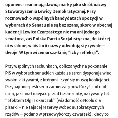
oponenci reanimują dawną markę jako skrót nazwy
Stowarzyszenia Lewicy Demokratycznej. Przy
rozmowach o wspólnych kandydatach opozycji w
wyborach do Senatu nie są bez szans, skoro w obecnej
kadencji Lewica Czarzastego nie ma ani jednego
senatora, zaś Polska Partia Socjalistyczna, do której
utwralonej w historii nazwy odwołują się rywale –
dwoje. W tym wicemarszałkinię “izby refleksji”.
Przy wspólnych rachunkach, obliczanych na pokonanie
PiS w wyborach senackich każda ze stron dysponuje więc
swoimi aktywami, z którymi liczyć się muszą koalicjanci.
Przynajmniej jeśli serio zamierzają powtórzyć cud nad
urną, jaki miał miejsce przed trzema laty, nazywany też
“efektem Olgi Tokarczuk” (wiadomość o Noblu dla
pisarki – nie tajacej rezerwy wobec autokratycznych
rządów – podano w przedwyborczy czwartek), kiedy to