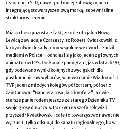
reanimacja SLD, nawet pod mniej zobowiązującą i
integrującą stowarzyszeniową marką, zapewni silne
struktury w terenie.
Miarą chosu pozostaje fakt, że o ile oficjalną Nową
Lewicą zawiaduje Czarzasty, to Robert Kwiatkowski, z
którym dwie dekady temu wspólnie we dwóch rządzili
mediami w Polsce – odnalazł się jako jeden z głównych
animatorów PPS. Doskonale pamiętam, jak w latach 90,
gdy podawano wyniki kolejnych zwycięskich dla
postkomunistów wyborów, w newsroomie Wiadomości
TVP jeden z młodych kolegów pół żartem, pół serio
zaintonował “Bandiera rosa, la triomfera”, a dwie
starsze panie rodem jeszcze ze starego Dziennika TV
swoje głosy dołączyły. Po czym na szefa telewizji
przyszedł Kwiatkowski i całe to towarzystwo nawet nie
wyrzucił, tylko odsunął do kanału regionalnego, bo w