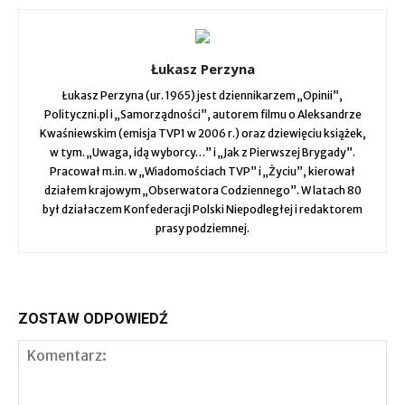
Łukasz Perzyna
Łukasz Perzyna (ur. 1965) jest dziennikarzem „Opinii”,
Polityczni.pl i „Samorządności”, autorem filmu o Aleksandrze
Kwaśniewskim (emisja TVP1 w 2006 r.) oraz dziewięciu książek,
w tym. „Uwaga, idą wyborcy…” i „Jak z Pierwszej Brygady”.
Pracował m.in. w „Wiadomościach TVP” i „Życiu”, kierował
działem krajowym „Obserwatora Codziennego”. W latach 80
był działaczem Konfederacji Polski Niepodległej i redaktorem
prasy podziemnej.
ZOSTAW ODPOWIEDŹ