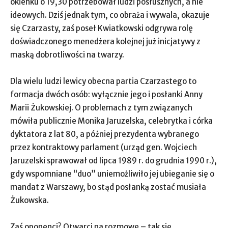
okienku o 19,30 potrzebował ludzi posłusznych, a nie
ideowych. Dziś jednak tym, co obraża i wywala, okazuje
się Czarzasty, zaś poseł Kwiatkowski odgrywa rolę
doświadczonego menedżera kolejnej już inicjatywy z
maską dobrotliwości na twarzy.
Dla wielu ludzi lewicy obecna partia Czarzastego to
formacja dwóch osób: wyłącznie jego i posłanki Anny
Marii Żukowskiej. O problemach z tym związanych
mówiła publicznie Monika Jaruzelska, celebrytka i córka
dyktatora z lat 80, a później prezydenta wybranego
przez kontraktowy parlament (urząd gen. Wojciech
Jaruzelski sprawował od lipca 1989 r. do grudnia 1990 r.),
gdy wspomniane “duo” uniemożliwiło jej ubieganie się o
mandat z Warszawy, bo stąd posłanką zostać musiała
Żukowska.
Zaś oponenci? Otwarci na rozmowę – tak się