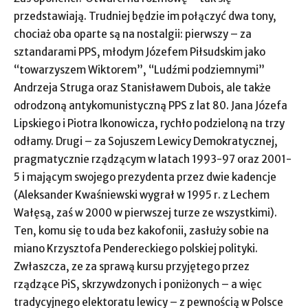
przedstawiają. Trudniej będzie im połączyć dwa tony,
chociaż oba oparte są na nostalgii: pierwszy – za
sztandarami PPS, młodym Józefem Piłsudskim jako
“towarzyszem Wiktorem”, “Ludźmi podziemnymi”
Andrzeja Struga oraz Stanisławem Dubois, ale także
odrodzoną antykomunistyczną PPS z lat 80. Jana Józefa
Lipskiego i Piotra Ikonowicza, rychło podzieloną na trzy
odłamy. Drugi – za Sojuszem Lewicy Demokratycznej,
pragmatycznie rządzącym w latach 1993-97 oraz 2001-
5 i mającym swojego prezydenta przez dwie kadencje
(Aleksander Kwaśniewski wygrał w 1995 r. z Lechem
Wałęsą, zaś w 2000 w pierwszej turze ze wszystkimi).
Ten, komu się to uda bez kakofonii, zasłuży sobie na
miano Krzysztofa Pendereckiego polskiej polityki.
Zwłaszcza, ze za sprawą kursu przyjętego przez
rządzące PiS, skrzywdzonych i poniżonych – a więc
tradycyjnego elektoratu lewicy – z pewnością w Polsce