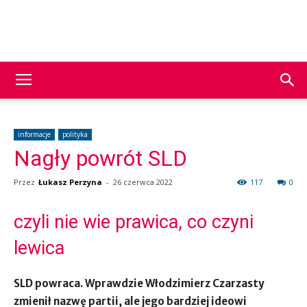
PNP
24
informacje
polityka
Nagły powrót SLD
Przez
Łukasz Perzyna
-
26 czerwca 2022
117
0
czyli nie wie prawica, co czyni
lewica
SLD powraca. Wprawdzie Włodzimierz Czarzasty
zmienił nazwę partii, ale jego bardziej ideowi