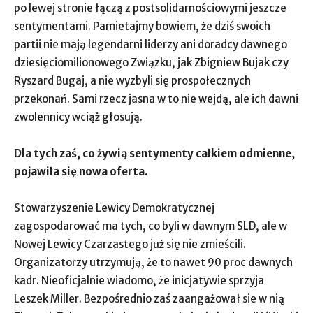
po lewej stronie łączą z postsolidarnościowymi jeszcze
sentymentami. Pamietajmy bowiem, że dziś swoich
partii nie mają legendarni liderzy ani doradcy dawnego
dziesięciomilionowego Związku, jak Zbigniew Bujak czy
Ryszard Bugaj, a nie wyzbyli się prospołecznych
przekonań. Sami rzecz jasna w to nie wejdą, ale ich dawni
zwolennicy wciąż głosują.
Dla tych zaś, co żywią sentymenty całkiem odmienne,
pojawiła się nowa oferta.
Stowarzyszenie Lewicy Demokratycznej
zagospodarować ma tych, co byli w dawnym SLD, ale w
Nowej Lewicy Czarzastego już się nie zmieścili.
Organizatorzy utrzymują, że to nawet 90 proc dawnych
kadr. Nieoficjalnie wiadomo, że inicjatywie sprzyja
Leszek Miller. Bezpośrednio zaś zaangażował sie w nią