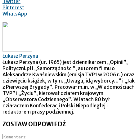
Twitter
Pinterest
WhatsApp
Łukasz Perzyna
Łukasz Perzyna (ur. 1965) jest dziennikarzem „Opinii”,
Polityczni.pl i „Samorządności”, autorem filmu o
Aleksandrze Kwaśniewskim (emisja TVP1 w 2006 r.) oraz
dziewięciu książek, w tym. „Uwaga, idą wyborcy…” i „Jak
z Pierwszej Brygady”. Pracował m.in. w „Wiadomościach
TVP” i „Życiu”, kierował działem krajowym
„Obserwatora Codziennego”. W latach 80 był
działaczem Konfederacji Polski Niepodległej i
redaktorem prasy podziemnej.
ZOSTAW ODPOWIEDŹ