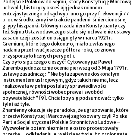
Podejście Polaków do Sejmu, który Konstytucję Marcową
uchwalił, historycy określają jednak mianem
entuzjastycznego odkąd wybrano go przy frekwencji 77
proc w środku zimy i w trakcie pandemii śmiercionośnej
grypy hiszpanki. Głównym zadaniem Konstytuanty czy
też Sejmu Ustawodawczego stało się uchwalenie ustawy
zasadniczej i został on osiągnięty w marcu 1921 r.
Gremium, które tego dokonało, miało z własnego
nadania przetrwać jeszcze półtora roku, co znowu
przysporzyło licznych perypetii.
Czy było się z czego cieszyć? Cytowany już Paweł
Zaremba jednozacznie ocenia pierwszą od 3 Maja 1791 r.
ustawę zasadniczą: “Nie była zapewne doskonałym
instrumentem ustrojowym, gdyż takich nie ma, lecz
realizowała w pełni postulaty sprawiedliwości
społecznej, równości wobec prawa i swobód
obywatelskich” [9]. Chciałoby się podsumować: tylko
tyle i aż tyle.
Znamienny okazuje się paradoks, że ugrupowania, które
przeciw Konstytucji Marcowej zagłosowały czyli Polska
Partia Socjalistyczna i Polskie Stronnictwo Ludowe –
Wyzwolenie potem niezmiernie ostro protestowały
przeciw… odkładaniu jej wejścia w życie, bo prolongata