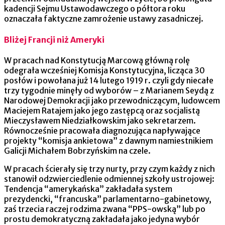
kadencji Sejmu Ustawodawczego o półtora roku
oznaczała faktyczne zamrożenie ustawy zasadniczej.
Bliżej Francji niż Ameryki
W pracach nad Konstytucją Marcową główną rolę
odegrała wcześniej Komisja Konstytucyjna, licząca 30
posłów i powołana już 14 lutego 1919 r. czyli gdy niecałe
trzy tygodnie minęły od wyborów – z Marianem Seydą z
Narodowej Demokracji jako przewodniczącym, ludowcem
Maciejem Ratajem jako jego zastępcą oraz socjalistą
Mieczysławem Niedziałkowskim jako sekretarzem.
Równocześnie pracowała diagnozująca napływające
projekty “komisja ankietowa” z dawnym namiestnikiem
Galicji Michałem Bobrzyńskim na czele.
W pracach ścierały się trzy nurty, przy czym każdy z nich
stanowił odzwierciedlenie odmiennej szkoły ustrojowej:
Tendencja “amerykańska” zakładała system
prezydencki, “francuska” parlamentarno-gabinetowy,
zaś trzecia raczej rodzima zwana “PPS-owską” lub po
prostu demokratyczną zakładała jako jedyna wybór