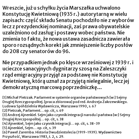
Wreszcie, już u schyłku życia Marszałka uchwalono
Konstytucję Kwietniową (1935 r.) autorytarną w wielu
zapisach: część składu Senatu pochodziło nie z wyborów
lecz z prezydenckiej nominacji, zaś prawa obywatelskie
uzależniono od zasług i postawy wobec państwa. Nie
zmienia to faktu, że nowa ustawa zasadnicza zawierała
sporo rozsądnych korekt jak zmniejszenie liczby posłów
do 208 czy senatorów do 96.
Nie przypadkiem jednak po klęsce wrześniowej z 1939 r. i
ucieczce sanacyjnych dygnitarzy szosą na Zaleszczyki
rząd emigracyjny przyjął za podstawę nie Konstytucję
Kwietniową, którą uznał za przyjętą nielegalnie, lecz jej
demokratyczną marcową poprzedniczkę…
[1] Michał Pietrzak. Parlament w systemie organów państwowych [w:] Sejmy
Drugiej Rzeczypospolitej. [praca zbiorowa] pod red. Andrzeja Zakrzewskiego.
Ludowa Spółdzielnia Wydawnicza, Warszawa 1990, s. 67
[2] Pietrzak, Parlament… op. cit, s. 69
[3] Andrzej Ajnenkiel. Sejm jako czynnik integracji narodu i państwa [w:] Sejmy
Drugiej Rzeczpospolitej… op. cit, s. 38
[4] Ajnenkiel, Sejm jako czynnik integracji… op. cit, s. 38-39
[5] Ajnenkiel, Sejm… op. cit, s. 39
[6] Paweł Zaremba. Historia Dwudziestolecia (1919-1939). Wydawnictwo
Przyszłość, Warszawa 1983, t. 2, s. 29.