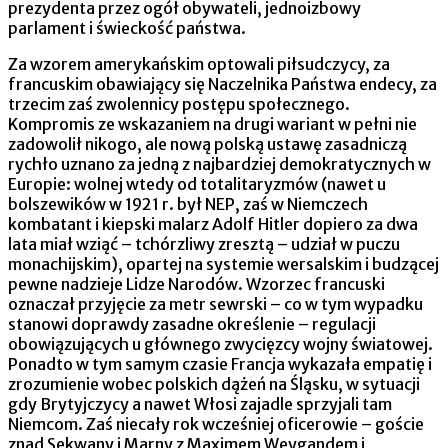
prezydenta przez ogół obywateli, jednoizbowy
parlament i świeckość państwa.
Za wzorem amerykańskim optowali piłsudczycy, za
francuskim obawiający się Naczelnika Państwa endecy, za
trzecim zaś zwolennicy postępu społecznego.
Kompromis ze wskazaniem na drugi wariant w pełni nie
zadowolił nikogo, ale nową polską ustawę zasadniczą
rychło uznano za jedną z najbardziej demokratycznych w
Europie: wolnej wtedy od totalitaryzmów (nawet u
bolszewików w 1921 r. był NEP, zaś w Niemczech
kombatant i kiepski malarz Adolf Hitler dopiero za dwa
lata miał wziąć – tchórzliwy zresztą – udział w puczu
monachijskim), opartej na systemie wersalskim i budzącej
pewne nadzieje Lidze Narodów. Wzorzec francuski
oznaczał przyjęcie za metr sewrski – co w tym wypadku
stanowi doprawdy zasadne określenie – regulacji
obowiązujących u głównego zwycięzcy wojny światowej.
Ponadto w tym samym czasie Francja wykazała empatię i
zrozumienie wobec polskich dążeń na Śląsku, w sytuacji
gdy Brytyjczycy a nawet Włosi zajadle sprzyjali tam
Niemcom. Zaś niecały rok wcześniej oficerowie – goście
znad Sekwany i Marny z Maximem Weygandem i