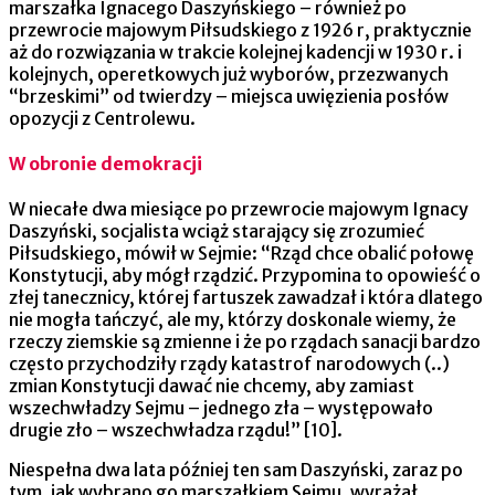
marszałka Ignacego Daszyńskiego – również po
przewrocie majowym Piłsudskiego z 1926 r, praktycznie
aż do rozwiązania w trakcie kolejnej kadencji w 1930 r. i
kolejnych, operetkowych już wyborów, przezwanych
“brzeskimi” od twierdzy – miejsca uwięzienia posłów
opozycji z Centrolewu.
W obronie demokracji
W niecałe dwa miesiące po przewrocie majowym Ignacy
Daszyński, socjalista wciąż starający się zrozumieć
Piłsudskiego, mówił w Sejmie: “Rząd chce obalić połowę
Konstytucji, aby mógł rządzić. Przypomina to opowieść o
złej tanecznicy, której fartuszek zawadzał i która dlatego
nie mogła tańczyć, ale my, którzy doskonale wiemy, że
rzeczy ziemskie są zmienne i że po rządach sanacji bardzo
często przychodziły rządy katastrof narodowych (..)
zmian Konstytucji dawać nie chcemy, aby zamiast
wszechwładzy Sejmu – jednego zła – występowało
drugie zło – wszechwładza rządu!” [10].
Niespełna dwa lata później ten sam Daszyński, zaraz po
tym, jak wybrano go marszałkiem Sejmu, wyrażał