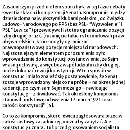
Zasadniczym przedmiotem sporu była w tej fazie debaty
kwestia składu i kompetencji Senatu. Kompromis między
dziesięcioma największymi klubami polskimi, od Związku
Ludowo-Narodowego po PPS (bez PSL-“Wyzwolenie” i
PSL “Lewica”) przewidywał istotne ograniczenia pozycji
izby drugiej oraz (..) usunięcie takich sformułowań praw
obywatelskich, które mogły ograniczać
prawnopaństwową pozycję mniejszości narodowych.
Najistotniejszym elementem porozumienia było
wprowadzenie do konstytucji postanowienia, że Sejm
własną uchwałą, a więc bez współudziału izby drugiej,
może dokonać rewizji konstytucji. W ten sposób w
konstytucji miało znaleźć się postanowienie, że Senat
zostaje wprowadzony niejako na próbę – na okres jednej
kadencji, po czym sam Sejm może go – rewidując
konstytucję – zlikwidować. Tak określony kompromis
stanowił podstawę uchwalenia 17 marca 1921 roku
całości konstytucji” [4].
Co to za kompromis, skoro lewica zagłosowała przeciw
całości ustawy zasadniczej, można by zapytać. Ale
konstytucję uznała. Tuż przed głosowaniem socjalista