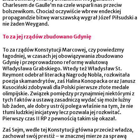
Charlesem de Gaulle’m na czele wsparli nas przeciw
bolszewikom. Chociaż oczywiście wbrew endeckiej
propagandzie bitwę warszawską wygrał Józef Piłsudski a
nie żaden Weygand.
To za jej rządów zbudowano Gdynię
To za rządów Konstytucji Marcowej, czy powiedzmy
łagodniej, w czasach jej obowiązywania zbudowano
Gdynię i przeprowadzono reformę walutową
Władysława Grabskiego. Wtedy też Władysław St.
Reymont odebrał literacką Nagrodę Nobla, rozkwitała
poezja skamandrytów, zaś Halina Konopacka oraz Janusz
Kusociński zdobywali dla Polski pierwsze złote medale
olimpijskie. Związek pomiędzy przynajmniej niektórymi z
tych faktów a ustawą zasadniczą wydać się może luźny
lub żaden, ale dobry ustrój polega właśnie na tym, że nie
tłumi ludzkiej inicjatywy lecz pozwala jej rozkwitać.
Pierwszy czas II RP z pewnością takim się okazał.
Zaś Sejm, wedle tej Konstytucji główna przecież władza,
zachował swój prestiż – w znacznej mierze za sprawą