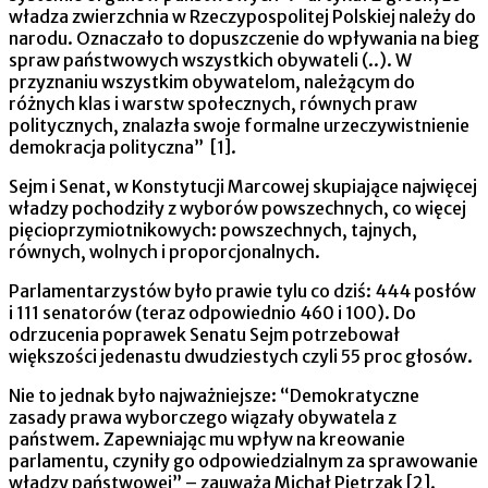
władza zwierzchnia w Rzeczypospolitej Polskiej należy do
narodu. Oznaczało to dopuszczenie do wpływania na bieg
spraw państwowych wszystkich obywateli (..). W
przyznaniu wszystkim obywatelom, należącym do
różnych klas i warstw społecznych, równych praw
politycznych, znalazła swoje formalne urzeczywistnienie
demokracja polityczna” [1].
Sejm i Senat, w Konstytucji Marcowej skupiające najwięcej
władzy pochodziły z wyborów powszechnych, co więcej
pięcioprzymiotnikowych: powszechnych, tajnych,
równych, wolnych i proporcjonalnych.
Parlamentarzystów było prawie tylu co dziś: 444 posłów
i 111 senatorów (teraz odpowiednio 460 i 100). Do
odrzucenia poprawek Senatu Sejm potrzebował
większości jedenastu dwudziestych czyli 55 proc głosów.
Nie to jednak było najważniejsze: “Demokratyczne
zasady prawa wyborczego wiązały obywatela z
państwem. Zapewniając mu wpływ na kreowanie
parlamentu, czyniły go odpowiedzialnym za sprawowanie
władzy państwowej” – zauważa Michał Pietrzak [2].