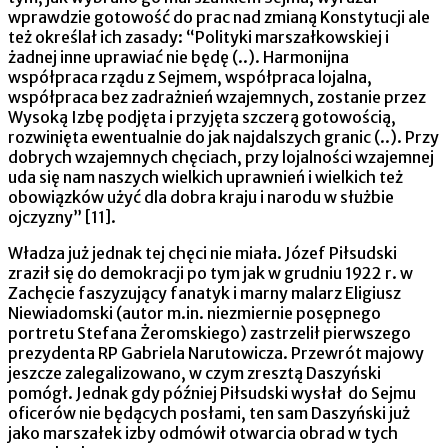
wprawdzie gotowość do prac nad zmianą Konstytucji ale
też określał ich zasady: “Polityki marszałkowskiej i
żadnej inne uprawiać nie będę (..). Harmonijna
współpraca rządu z Sejmem, współpraca lojalna,
współpraca bez zadrażnień wzajemnych, zostanie przez
Wysoką Izbę podjęta i przyjęta szczerą gotowością,
rozwinięta ewentualnie do jak najdalszych granic (..). Przy
dobrych wzajemnych chęciach, przy lojalności wzajemnej
uda się nam naszych wielkich uprawnień i wielkich też
obowiązków użyć dla dobra kraju i narodu w służbie
ojczyzny” [11].
Władza już jednak tej chęci nie miała. Józef Piłsudski
zraził się do demokracji po tym jak w grudniu 1922 r. w
Zachęcie faszyzujący fanatyk i marny malarz Eligiusz
Niewiadomski (autor m.in. niezmiernie posępnego
portretu Stefana Żeromskiego) zastrzelił pierwszego
prezydenta RP Gabriela Narutowicza. Przewrót majowy
jeszcze zalegalizowano, w czym zresztą Daszyński
pomógł. Jednak gdy później Piłsudski wysłał do Sejmu
oficerów nie będących posłami, ten sam Daszyński już
jako marszałek izby odmówił otwarcia obrad w tych