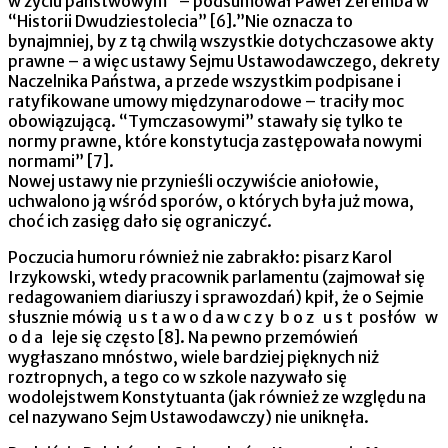
w życiu państwowym” – podsumował Paweł Zeremba w
“Historii Dwudziestolecia” [6].”Nie oznacza to
bynajmniej, by z tą chwilą wszystkie dotychczasowe akty
prawne – a więc ustawy Sejmu Ustawodawczego, dekrety
Naczelnika Państwa, a przede wszystkim podpisane i
ratyfikowane umowy międzynarodowe – traciły moc
obowiązującą. “Tymczasowymi” stawały się tylko te
normy prawne, które konstytucja zastępowała nowymi
normami” [7].
Nowej ustawy nie przynieśli oczywiście aniołowie,
uchwalono ją wśród sporów, o których była już mowa,
choć ich zasięg dało się ograniczyć.
Poczucia humoru również nie zabrakło: pisarz Karol
Irzykowski, wtedy pracownik parlamentu (zajmował się
redagowaniem diariuszy i sprawozdań) kpił, że o Sejmie
słusznie mówią u s t a w o d a w c z y b o z u s t posłów w
o d a leje się często [8]. Na pewno przemówień
wygłaszano mnóstwo, wiele bardziej pięknych niż
roztropnych, a tego co w szkole nazywało się
wodolejstwem Konstytuanta (jak również ze względu na
cel nazywano Sejm Ustawodawczy) nie uniknęła.