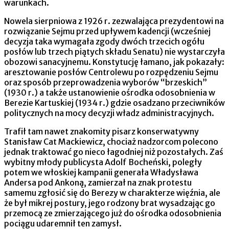
warunkach.
Nowela sierpniowa z 1926 r. zezwalająca prezydentowi na
rozwiązanie Sejmu przed upływem kadencji (wcześniej
decyzja taka wymagała zgody dwóch trzecich ogółu
posłów lub trzech piątych składu Senatu) nie wystarczyła
obozowi sanacyjnemu. Konstytucję łamano, jak pokazały:
aresztowanie posłów Centrolewu po rozpędzeniu Sejmu
oraz sposób przeprowadzenia wyborów “brzeskich”
(1930 r.) a także ustanowienie ośrodka odosobnienia w
Berezie Kartuskiej (1934 r.) gdzie osadzano przeciwników
politycznych na mocy decyzji władz administracyjnych.
Trafił tam nawet znakomity pisarz konserwatywny
Stanisław Cat Mackiewicz, chociaż nadzorcom polecono
jednak traktować go nieco łagodniej niż pozostałych. Zaś
wybitny młody publicysta Adolf Bocheński, poległy
potem we włoskiej kampanii generała Władysława
Andersa pod Ankoną, zamierzał na znak protestu
samemu zgłosić się do Berezy w charakterze więźnia, ale
że był mikrej postury, jego rodzony brat wysadzając go
przemocą ze zmierzającego już do ośrodka odosobnienia
pociągu udaremnił ten zamysł.