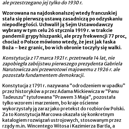
ale przestrzegano jej tylko do 1930 r.
Wzorowana na najdoskonalszej wtedy francuskiej
stała się pierwszą ustawą zasadniczą po odzyskaniu
niepodległości. Uchwalił ją Sejm Ustawodawczy
wybrany w tym celu 26 stycznia 1919 r. w trakcie
pandemii grypy hiszpanki, ale przy frekwencji 77 proc,
chociaż o Polsce mówiono wtedy, że jest jak łaska
Boża – bez granic, bo w ich obronie toczyły się walki.
Konstytucja z 17 marca 1921 r. przetrwała 14 lat, nie
zapobiegła zabójstwu pierwszego prezydenta Gabriela
Narutowicza ani przewrotowi majowemu z 1926 r. ale
pozostała fundamentem demokracji.
Konstytucja z 1791 r. nazywana “odrodzeniem w upadku”
przez historyków a przez Adama Mickiewicza w “Panu
Tadeuszu” tytułowana “Prawem 3 Maja”, pozostała
tylko wzorem i marzeniem, bo kraje ościenne
wykorzystały ją zaraz jako pretekst do rozbiorów Polski.
Za to Konstytucja Marcowa okazała się konkretnym
katalogiem rozwiązań ustrojowych, stosowanym przez
rządy m.in. Wincentego Witosa i Kazimierza Bartla, a