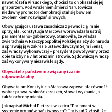
nawet Józefa Piłsudskiego, chociaż to on okazał się jej
grabarzem. Pod wrażeniem śmierci Narutowicza
niedawny promotor demokracji stał się bowiem
zwolennikiem rozwiązań siłowych.
Obowiązująca ustawa zasadnicza z pewnością im nie
sprzyjała. Konstytucja Marcowa wprowadzała ustrój
parlamentarno-gabinetowy. Stanowiła, że władza
zwierzchnia w Rzeczypospolitej Polskiej należy do narodu
a sprawują ją w zakresie ustawodawczym Sejm i Senat,
zaś władzy wykonawczej – prezydent powoływany przez
obie ta izby na 7 lat oraz ministrowie. Sądowniczą władzę
zaś wykonywały niezawisłe sądy.
Obywatel z państwem związany i za nie
odpowiedzialny
Obywatelom Konstytucja Marcowa zapewniała równość
wobec prawa, wolność zrzeszeń, słowa i wyznania, a
także ochronę mienia.
Jak napisał Michał Pietrzak w szkicu “Parlament w
systemie organów państwowych”: “artykuł 2 głosił, że