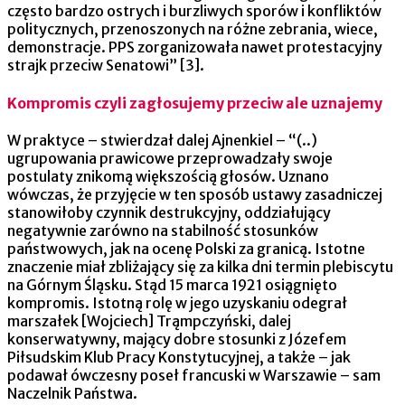
często bardzo ostrych i burzliwych sporów i konfliktów
politycznych, przenoszonych na różne zebrania, wiece,
demonstracje. PPS zorganizowała nawet protestacyjny
strajk przeciw Senatowi” [3].
Kompromis czyli zagłosujemy przeciw ale uznajemy
W praktyce – stwierdzał dalej Ajnenkiel – “(..)
ugrupowania prawicowe przeprowadzały swoje
postulaty znikomą większością głosów. Uznano
wówczas, że przyjęcie w ten sposób ustawy zasadniczej
stanowiłoby czynnik destrukcyjny, oddziałujący
negatywnie zarówno na stabilność stosunków
państwowych, jak na ocenę Polski za granicą. Istotne
znaczenie miał zbliżający się za kilka dni termin plebiscytu
na Górnym Śląsku. Stąd 15 marca 1921 osiągnięto
kompromis. Istotną rolę w jego uzyskaniu odegrał
marszałek [Wojciech] Trąmpczyński, dalej
konserwatywny, mający dobre stosunki z Józefem
Piłsudskim Klub Pracy Konstytucyjnej, a także – jak
podawał ówczesny poseł francuski w Warszawie – sam
Naczelnik Państwa.