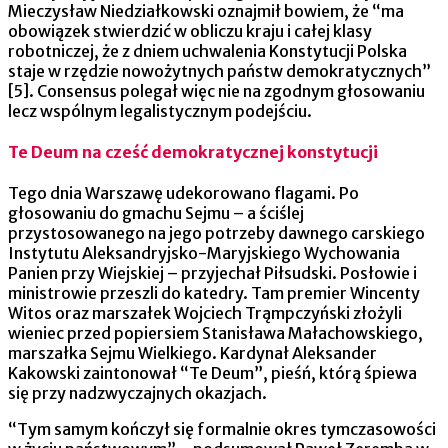
Mieczysław Niedziałkowski oznajmił bowiem, że “ma
obowiązek stwierdzić w obliczu kraju i całej klasy
robotniczej, że z dniem uchwalenia Konstytucji Polska
staje w rzędzie nowożytnych państw demokratycznych”
[5]. Consensus polegał więc nie na zgodnym głosowaniu
lecz wspólnym legalistycznym podejściu.
Te Deum na cześć demokratycznej konstytucji
Tego dnia Warszawę udekorowano flagami. Po
głosowaniu do gmachu Sejmu – a ściślej
przystosowanego na jego potrzeby dawnego carskiego
Instytutu Aleksandryjsko-Maryjskiego Wychowania
Panien przy Wiejskiej – przyjechał Piłsudski. Posłowie i
ministrowie przeszli do katedry. Tam premier Wincenty
Witos oraz marszałek Wojciech Trąmpczyński złożyli
wieniec przed popiersiem Stanisława Małachowskiego,
marszałka Sejmu Wielkiego. Kardynał Aleksander
Kakowski zaintonował “Te Deum”, pieśń, którą śpiewa
się przy nadzwyczajnych okazjach.
“Tym samym kończył się formalnie okres tymczasowości