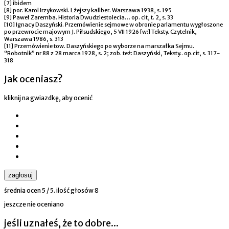
[7] ibidem
[8] por. Karol Irzykowski. Lżejszy kaliber. Warszawa 1938, s. 195
[9] Paweł Zaremba. Historia Dwudziestolecia… op. cit, t. 2, s. 33
[10] Ignacy Daszyński. Przemówienie sejmowe w obronie parlamentu wygłoszone
po przewrocie majowym J. Piłsudskiego, 5 VII 1926 [w:] Teksty. Czytelnik,
Warszawa 1986, s. 313
[11] Przemówienie tow. Daszyńskiego po wyborze na marszałka Sejmu.
“Robotnik” nr 88 z 28 marca 1928, s. 2; zob. też: Daszyński, Teksty.. op.cit, s. 317-
318
Jak oceniasz?
kliknij na gwiazdkę, aby ocenić
zagłosuj
średnia ocen
5
/ 5. ilość głosów
8
jeszcze nie oceniano
jeśli uznałeś, że to dobre...