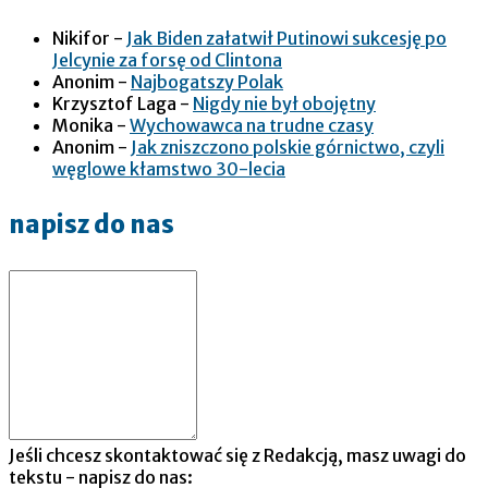
Nikifor
-
Jak Biden załatwił Putinowi sukcesję po
Jelcynie za forsę od Clintona
Anonim
-
Najbogatszy Polak
Krzysztof Laga
-
Nigdy nie był obojętny
Monika
-
Wychowawca na trudne czasy
Anonim
-
Jak zniszczono polskie górnictwo, czyli
węglowe kłamstwo 30-lecia
napisz do nas
Jeśli chcesz skontaktować się z Redakcją, masz uwagi do
tekstu - napisz do nas: