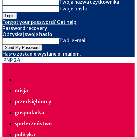
Twoja nazwa użytkownika
Twoje hasło
Forgot your password? Get help
Password recovery
Odzyskaj swoje hasło
Twój e-mail
Hasło zostanie wysłane e-mailem.
PNP 24
misja
przedsiębiorcy
gospodarka
społeczeństwo
polityka