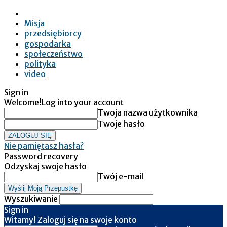
Misja
przedsiębiorcy
gospodarka
społeczeństwo
polityka
video
Sign in
Welcome!
Log into your account
Twoja nazwa użytkownika
Twoje hasło
Nie pamiętasz hasła?
Password recovery
Odzyskaj swoje hasło
Twój e-mail
Wyszukiwanie
Sign in
Witamy! Zaloguj się na swoje konto