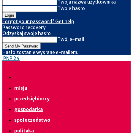
Twoja nazwa użytkownika
Twoje hasło
Forgot your password? Get help
Password recovery
Odzyskaj swoje hasło
Twój e-mail
Hasło zostanie wysłane e-mailem.
PNP 24
misja
przedsiębiorcy
gospodarka
społeczeństwo
polityka