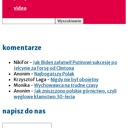
video
komentarze
Nikifor
-
Jak Biden załatwił Putinowi sukcesję po
Jelcynie za forsę od Clintona
Anonim
-
Najbogatszy Polak
Krzysztof Laga
-
Nigdy nie był obojętny
Monika
-
Wychowawca na trudne czasy
Anonim
-
Jak zniszczono polskie górnictwo, czyli
węglowe kłamstwo 30-lecia
napisz do nas