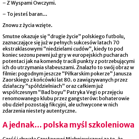
– Z Wyspami Owczymi.
– To jesteś baran…
Znowu z życia wzięte.
Smutne okazuje się “drugie życie” polskiego futbolu,
zaznaczające się już w pełnych sukcesów latach 70
ekstraklasowymi “niedzielami cudów”, kiedy to pod
koniec sezonu pewni już gry w europejskich pucharach
potentaci jak na komendę tracili punkty z potrzebującymi
ich do utrzymania słabeuszami. Znalazło to swój obraz w
filmie: pogodnym jeszcze “Piłkarskim pokerze” Janusza
Zaorskiego z końcówki lat 80. o zawiązywanych przez
działaczy “spółdzielniach” oraz całkiem już
współczesnym “Bad boyu” Patryka Vegi o przejęciu
renomowanego klubu przez gangsterów: bohaterowie
obu dzieł pozostają fikcyjni, ale uchwycone w nich
zdarzenia niestety autentyczne.
A jednak… polska myśl szkoleniowa