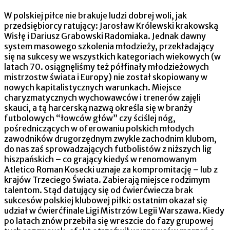
W polskiej piłce nie brakuje ludzi dobrej woli, jak
przedsiębiorcy ratujący: Jarosław Królewski krakowską
Wisłę i Dariusz Grabowski Radomiaka. Jednak dawny
system masowego szkolenia młodzieży, przekładający
się na sukcesy we wszystkich kategoriach wiekowych (w
latach 70. osiągnęliśmy też półfinały młodzieżowych
mistrzostw świata i Europy) nie został skopiowany w
nowych kapitalistycznych warunkach. Miejsce
charyzmatycznych wychowawców i trenerów zajęli
skauci, a tą harcerską nazwą określa się w branży
futbolowych “łowców głów” czy ściślej nóg,
pośredniczących w oferowaniu polskich młodych
zawodników drugorzędnym zwykle zachodnim klubom,
do nas zaś sprowadzających futbolistów z niższych lig
hiszpańskich – co grający kiedyś w renomowanym
Atletico Roman Kosecki uznaje za kompromitację – lub z
krajów Trzeciego Świata. Zabierają miejsce rodzimym
talentom. Stąd datujący się od ćwierćwiecza brak
sukcesów polskiej klubowej piłki: ostatnim okazał się
udział w ćwierćfinale Ligi Mistrzów Legii Warszawa. Kiedy
po latach znów przebiła się wreszcie do fazy grupowej