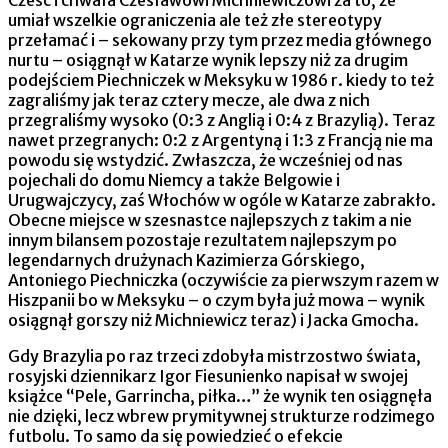
Cześć i chwała Czesławowi Michniewiczowi za to, że
umiał wszelkie ograniczenia ale też złe stereotypy
przełamać i – sekowany przy tym przez media głównego
nurtu – osiągnął w Katarze wynik lepszy niż za drugim
podejściem Piechniczek w Meksyku w 1986 r. kiedy to też
zagraliśmy jak teraz cztery mecze, ale dwa z nich
przegraliśmy wysoko (0:3 z Anglią i 0:4 z Brazylią). Teraz
nawet przegranych: 0:2 z Argentyną i 1:3 z Francją nie ma
powodu się wstydzić. Zwłaszcza, że wcześniej od nas
pojechali do domu Niemcy a także Belgowie i
Urugwajczycy, zaś Włochów w ogóle w Katarze zabrakło.
Obecne miejsce w szesnastce najlepszych z takim a nie
innym bilansem pozostaje rezultatem najlepszym po
legendarnych drużynach Kazimierza Górskiego,
Antoniego Piechniczka (oczywiście za pierwszym razem w
Hiszpanii bo w Meksyku – o czym była już mowa – wynik
osiągnął gorszy niż Michniewicz teraz) i Jacka Gmocha.
Gdy Brazylia po raz trzeci zdobyła mistrzostwo świata,
rosyjski dziennikarz Igor Fiesunienko napisał w swojej
książce “Pele, Garrincha, piłka…” że wynik ten osiągnęła
nie dzięki, lecz wbrew prymitywnej strukturze rodzimego
futbolu. To samo da się powiedzieć o efekcie