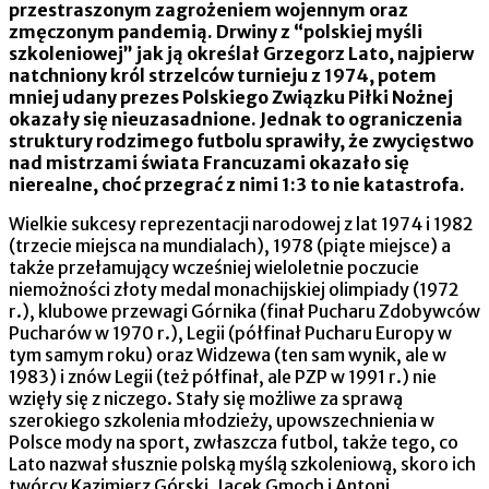
przestraszonym zagrożeniem wojennym oraz
zmęczonym pandemią. Drwiny z “polskiej myśli
szkoleniowej” jak ją określał Grzegorz Lato, najpierw
natchniony król strzelców turnieju z 1974, potem
mniej udany prezes Polskiego Związku Piłki Nożnej
okazały się nieuzasadnione. Jednak to ograniczenia
struktury rodzimego futbolu sprawiły, że zwycięstwo
nad mistrzami świata Francuzami okazało się
nierealne, choć przegrać z nimi 1:3 to nie katastrofa.
Wielkie sukcesy reprezentacji narodowej z lat 1974 i 1982
(trzecie miejsca na mundialach), 1978 (piąte miejsce) a
także przełamujący wcześniej wieloletnie poczucie
niemożności złoty medal monachijskiej olimpiady (1972
r.), klubowe przewagi Górnika (finał Pucharu Zdobywców
Pucharów w 1970 r.), Legii (półfinał Pucharu Europy w
tym samym roku) oraz Widzewa (ten sam wynik, ale w
1983) i znów Legii (też półfinał, ale PZP w 1991 r.) nie
wzięły się z niczego. Stały się możliwe za sprawą
szerokiego szkolenia młodzieży, upowszechnienia w
Polsce mody na sport, zwłaszcza futbol, także tego, co
Lato nazwał słusznie polską myślą szkoleniową, skoro ich
twórcy Kazimierz Górski, Jacek Gmoch i Antoni