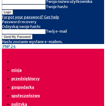
Twoja nazwa użytkownika
Twoje hasło
Forgot your password? Get help
Password recovery
Odzyskaj swoje hasło
Twój e-mail
Hasło zostanie wysłane e-mailem.
PNP 24
misja
przedsiębiorcy
gospodarka
społeczeństwo
polityka