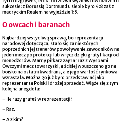
tych rozgrywek, efekt otrzeźwił wyznawców marzeń o
sukcesie: z Borussią Dortmund u siebie było 4:8 zaś z
madryckim Realem na wyjeździe 1:5.
O owcach i baranach
Najbardziej wstydliwą sprawą, bo reprezentacji
narodowej dotyczącą, stało się za niektórych
poprzednich jej trenerów powoływanie zawodników na
jeden mecz po protekcji lub wręcz dzięki gratyfikacji od
menedżerów. Marny piłkarz zagrał raz z Wyspami
Owczymi mecz towarzyski, a ściślej wpuszczano go na
boisko na ostatni kwadrans, ale jego wartość rynkowa
wzrastała. Można go już było przedstawiać jako
reprezentanta Polski i drożej sprzedać. Wiąże się z tym
kolejna anegdota:
– Ile razy grałeś w reprezentacji?
– Raz.
– A z kim?