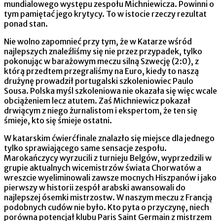
mundialowego występu zespołu Michniewicza. Powinni o
tym pamiętać jego krytycy. To w istocie rzeczy rezultat
ponad stan.
Nie wolno zapomnieć przy tym, że w Katarze wśród
najlepszych znaleźliśmy się nie przez przypadek, tylko
pokonując w barażowym meczu silną Szwecję (2:0), z
którą przedtem przegraliśmy na Euro, kiedy to naszą
drużynę prowadził portugalski szkoleniowiec Paulo
Sousa. Polska myśl szkoleniowa nie okazała się więc wcale
obciążeniem lecz atutem. Zaś Michniewicz pokazał
drwiącym z niego żurnalistom i ekspertom, że ten się
śmieje, kto się śmieje ostatni.
W katarskim ćwierćfinale znalazło się miejsce dla jednego
tylko sprawiającego same sensacje zespołu.
Marokańczycy wyrzucili z turnieju Belgów, wyprzedzili w
grupie aktualnych wicemistrzów świata Chorwatów a
wreszcie wyeliminowali zawsze mocnych Hiszpanów i jako
pierwszy w historii zespół arabski awansowali do
najlepszej ósemki mistrzostw. W naszym meczu z Francją
podobnych cudów nie było. Kto pyta o przyczynę, niech
porówna potencjał klubu Paris Saint Germain z mistrzem