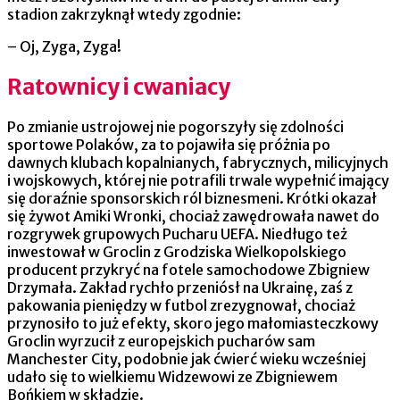
stadion zakrzyknął wtedy zgodnie:
– Oj, Zyga, Zyga!
Ratownicy i cwaniacy
Po zmianie ustrojowej nie pogorszyły się zdolności
sportowe Polaków, za to pojawiła się próżnia po
dawnych klubach kopalnianych, fabrycznych, milicyjnych
i wojskowych, której nie potrafili trwale wypełnić imający
się doraźnie sponsorskich ról biznesmeni. Krótki okazał
się żywot Amiki Wronki, chociaż zawędrowała nawet do
rozgrywek grupowych Pucharu UEFA. Niedługo też
inwestował w Groclin z Grodziska Wielkopolskiego
producent przykryć na fotele samochodowe Zbigniew
Drzymała. Zakład rychło przeniósł na Ukrainę, zaś z
pakowania pieniędzy w futbol zrezygnował, chociaż
przynosiło to już efekty, skoro jego małomiasteczkowy
Groclin wyrzucił z europejskich pucharów sam
Manchester City, podobnie jak ćwierć wieku wcześniej
udało się to wielkiemu Widzewowi ze Zbigniewem
Bońkiem w składzie.