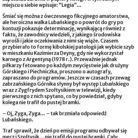
miejscu u siebie wpisuje: “Legia”…
Śmiać się można z ówczesnego fikcyjnego amatorstwa,
ale heroiczna walka Lubańskiego o powrót do gry po
kontuzji pokazuje determinację, wynikającą również z
faktu, że zawodnicy wiedzieli, z jakiego środowiska
wyrośli i jakie oczekiwania z nimi się wiąże. Czasem
przybierało to formę kibolskiej patologii jak wybicie szyb
w mieszkaniu Kazimierza Deyny, gdy nie wykorzystał
karnego z Argentyną (1978 r.). Przeważnie jednak
piłkarzy fetowano po każdym zwycięstwie jak drużyny
Górskiego i Piechniczka, proszono o autografy,
zapraszano do programów. Jeszcze w czasach przewag
zabrzańskiego Górnika słynny był występ Lubańskiego
wraz z Zygfrydem Szołtysikiem w telewizji, kiedy
pierwszego z nich spytano, co by powiedział, gdyby
kolega nie trafił do pustej bramki.
– Oj, Zyga, Zyga… – tak brzmiała odpowiedź
Lubańskiego.
Traf sprawił, że dzień po emisji programu odbywał się
mecz i Szołtysik… nie trafił do pustej bramki. Cały