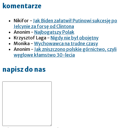
komentarze
Nikifor
-
Jak Biden załatwił Putinowi sukcesję po
Jelcynie za forsę od Clintona
Anonim
-
Najbogatszy Polak
Krzysztof Laga
-
Nigdy nie był obojętny
Monika
-
Wychowawca na trudne czasy
Anonim
-
Jak zniszczono polskie górnictwo, czyli
węglowe kłamstwo 30-lecia
napisz do nas