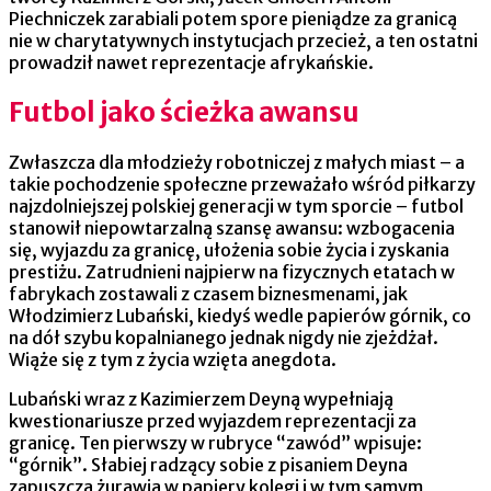
Piechniczek zarabiali potem spore pieniądze za granicą
nie w charytatywnych instytucjach przecież, a ten ostatni
prowadził nawet reprezentacje afrykańskie.
Futbol jako ścieżka awansu
Zwłaszcza dla młodzieży robotniczej z małych miast – a
takie pochodzenie społeczne przeważało wśród piłkarzy
najzdolniejszej polskiej generacji w tym sporcie – futbol
stanowił niepowtarzalną szansę awansu: wzbogacenia
się, wyjazdu za granicę, ułożenia sobie życia i zyskania
prestiżu. Zatrudnieni najpierw na fizycznych etatach w
fabrykach zostawali z czasem biznesmenami, jak
Włodzimierz Lubański, kiedyś wedle papierów górnik, co
na dół szybu kopalnianego jednak nigdy nie zjeżdżał.
Wiąże się z tym z życia wzięta anegdota.
Lubański wraz z Kazimierzem Deyną wypełniają
kwestionariusze przed wyjazdem reprezentacji za
granicę. Ten pierwszy w rubryce “zawód” wpisuje:
“górnik”. Słabiej radzący sobie z pisaniem Deyna
zapuszcza żurawia w papiery kolegi i w tym samym