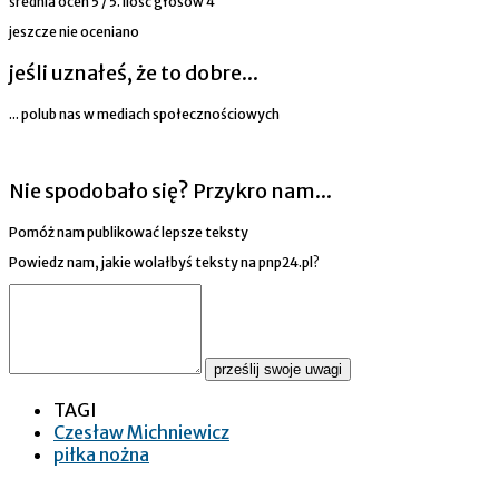
średnia ocen
5
/ 5. ilość głosów
4
jeszcze nie oceniano
jeśli uznałeś, że to dobre...
... polub nas w mediach społecznościowych
Nie spodobało się? Przykro nam...
Pomóż nam publikować lepsze teksty
Powiedz nam, jakie wolałbyś teksty na pnp24.pl?
prześlij swoje uwagi
TAGI
Czesław Michniewicz
piłka nożna