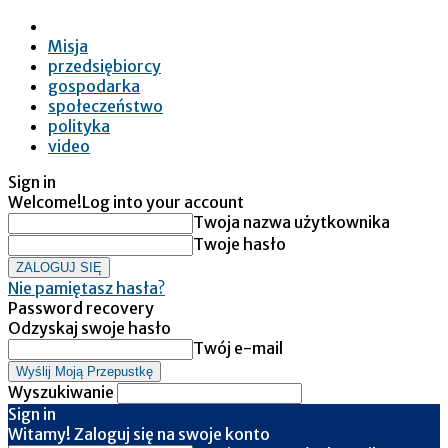
Misja
przedsiębiorcy
gospodarka
społeczeństwo
polityka
video
Sign in
Welcome!
Log into your account
Twoja nazwa użytkownika
Twoje hasło
Nie pamiętasz hasła?
Password recovery
Odzyskaj swoje hasło
Twój e-mail
Wyszukiwanie
Sign in
Witamy! Zaloguj się na swoje konto