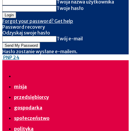
Twoja nazwa użytkownika
Twoje hasło
Forgot your password? Get help
Password recovery
Odzyskaj swoje hasło
Twój e-mail
Hasło zostanie wysłane e-mailem.
PNP 24
misja
przedsiębiorcy
gospodarka
społeczeństwo
polityka