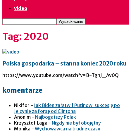
video
Tag: 2020
Polska gospodarka – stan na koniec 2020 roku
https://www.youtube.com/watch?v=B-TghJ_Av0Q
komentarze
Nikifor
-
Jak Biden załatwił Putinowi sukcesję po
Jelcynie za forsę od Clintona
Anonim
-
Najbogatszy Polak
Krzysztof Laga
-
Nigdy nie był obojętny
Monika
-
Wychowawca na trudne czasy