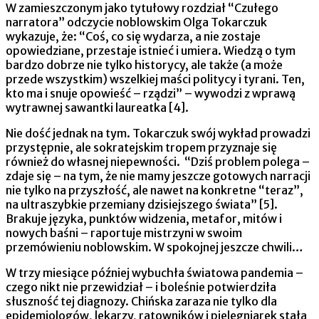
W zamieszczonym jako tytułowy rozdział “Czułego
narratora” odczycie noblowskim Olga Tokarczuk
wykazuje, że: “Coś, co się wydarza, a nie zostaje
opowiedziane, przestaje istnieć i umiera. Wiedzą o tym
bardzo dobrze nie tylko historycy, ale także (a może
przede wszystkim) wszelkiej maści politycy i tyrani. Ten,
kto ma i snuje opowieść – rządzi” – wywodzi z wprawą
wytrawnej sawantki laureatka [4].
Nie dość jednak na tym. Tokarczuk swój wykład prowadzi
przystępnie, ale sokratejskim tropem przyznaje się
również do własnej niepewności. “Dziś problem polega –
zdaje się – na tym, że nie mamy jeszcze gotowych narracji
nie tylko na przyszłość, ale nawet na konkretne “teraz”,
na ultraszybkie przemiany dzisiejszego świata” [5].
Brakuje języka, punktów widzenia, metafor, mitów i
nowych baśni – raportuje mistrzyni w swoim
przemówieniu noblowskim. W spokojnej jeszcze chwili…
W trzy miesiące później wybuchła światowa pandemia –
czego nikt nie przewidział – i boleśnie potwierdziła
słuszność tej diagnozy. Chińska zaraza nie tylko dla
epidemiologów, lekarzy, ratowników i pielęgniarek stała