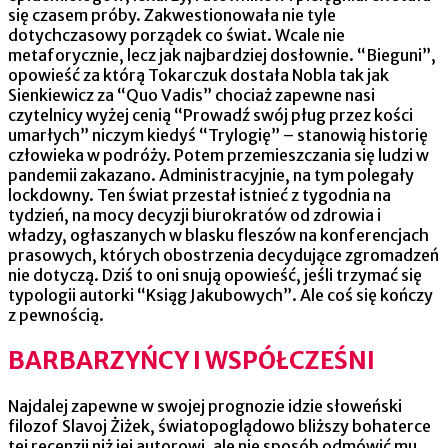
się czasem próby. Zakwestionowała nie tyle
dotychczasowy porządek co świat. Wcale nie
metaforycznie, lecz jak najbardziej dosłownie. “Bieguni”,
opowieść za którą Tokarczuk dostała Nobla tak jak
Sienkiewicz za “Quo Vadis” chociaż zapewne nasi
czytelnicy wyżej cenią “Prowadź swój pług przez kości
umarłych” niczym kiedyś “Trylogię” – stanowią historię
człowieka w podróży. Potem przemieszczania się ludzi w
pandemii zakazano. Administracyjnie, na tym polegały
lockdowny. Ten świat przestał istnieć z tygodnia na
tydzień, na mocy decyzji biurokratów od zdrowia i
władzy, ogłaszanych w blasku fleszów na konferencjach
prasowych, których obostrzenia decydujące zgromadzeń
nie dotyczą. Dziś to oni snują opowieść, jeśli trzymać się
typologii autorki “Ksiąg Jakubowych”. Ale coś się kończy
z pewnością.
BARBARZYŃCY I WSPÓŁCZEŚNI
Najdalej zapewne w swojej prognozie idzie słoweński
filozof Slavoj Żiżek, światopoglądowo bliższy bohaterce
tej recenzji niż jej autorowi, ale nie sposób odmówić mu