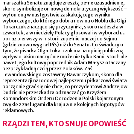
marszałka Senatu znajduje zresztą pełne uzasadnienie,
skoro symbolizuje on nową demokratyczną większość –
wyłonioną w następstwie zaskakującego wyniku
wyborczego, do którego dobra nowina o Noblu dla Olgi
Tokarczuk znacząco się przyczyniła, skoro nadeszła w
czwartek, a w niedzielę Polacy głosowali w wyborach…
po raz pierwszy w historii zupełnie inaczej do Sejmu
(gdzie znowu wygrał PiS) niż do Senatu. Co świadczy o
tym, że pisarka Olga Tokarczuk ma na opinię publiczną
wpływ o jakim marzyć nie może nie tylko Kamil Stoch ale
nawet jego kultowy poprzednik Adam Małysz otaczany
bezprzykładną czcią przez Polaków. Zaś
Lewandowskiego zostawmy Bawarczykom, skoro dla
reprezentacji narodowej najlepszemu piłkarzowi świata
porządnie grać się nie chce, co prezydentowi Andrzejowi
Dudzie nie przeszkadza odznaczać go Krzyżem
Komandorskim Orderu Odrodzenia Polski kojarzonym
zwykle z zasługami dla kraju a nie kolejnych logotypów
reklamowych.
RZĄDZI TEN, KTO SNUJE OPOWIEŚĆ