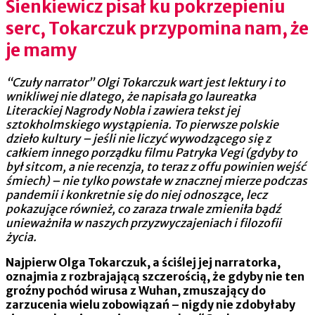
Sienkiewicz pisał ku pokrzepieniu
serc, Tokarczuk przypomina nam, że
je mamy
“Czuły narrator” Olgi Tokarczuk wart jest lektury i to
wnikliwej nie dlatego, że napisała go laureatka
Literackiej Nagrody Nobla i zawiera tekst jej
sztokholmskiego wystąpienia. To pierwsze polskie
dzieło kultury – jeśli nie liczyć wywodzącego się z
całkiem innego porządku filmu Patryka Vegi (gdyby to
był sitcom, a nie recenzja, to teraz z offu powinien wejść
śmiech) – nie tylko powstałe w znacznej mierze podczas
pandemii i konkretnie się do niej odnoszące, lecz
pokazujące również, co zaraza trwale zmieniła bądź
unieważniła w naszych przyzwyczajeniach i filozofii
życia.
Najpierw Olga Tokarczuk, a ściślej jej narratorka,
oznajmia z rozbrajającą szczerością, że gdyby nie ten
groźny pochód wirusa z Wuhan, zmuszający do
zarzucenia wielu zobowiązań – nigdy nie zdobyłaby