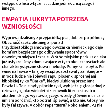
wstępu do lasu włącznie. Ludzie jednak chcą czegoś
innego.
EMPATIA I UKRYTA POTRZEBA
WZNIOSŁOŚCI
Wyprowadzaliśmy z przyjaciółką psa, dobrze po północy.
Obecność sześcioletniego i ponad
trzydziestokilogramowego owczarka niemieckiego daje
komfort bezpiecznego odbywania spacerów w
dowolnym miejscu i czasie. W śródmiejskim parku z daleka
już usłyszeliśmy zdumiewające w tych okolicznościach ale
charakterystyczne słowa i melodię. Pomyłki nie było. Po
winie na ławce – knajpy wciąż pozostawały zamknięte –
młodzi ludzie nie śpiewali rapu, piosenki sprośnej ani
kibolskiej tylko “Barkę”, kiedyś ulubioną przez Jana
Pawła II. To nie były pijackie ryki, wybijał się głos jednej z
dziewczyn, jako wieloletni kierownik literacki teatru
akademickiego wystawiającego wtedy głównie musicale
umiem odróżnić, kto potrafi śpiewać, a kto nie. Głosy nie
były fałszywe. A dobór repertuaru? Pokoleniem JP2 nie