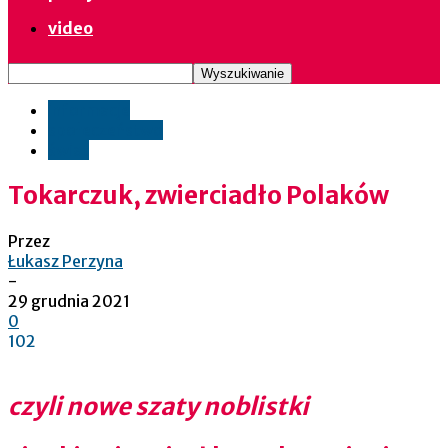
video
informacje
społeczeństwo
świat
Tokarczuk, zwierciadło Polaków
Przez
Łukasz Perzyna
-
29 grudnia 2021
0
102
czyli nowe szaty noblistki