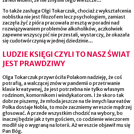
To także zasługa Olgi Tokarczuk, chociaż z wykształcenia
noblistka nie jest filozofem lecz psychologiem, zamiast
zaczęła żyć z pióra pracowała zresztą w poradni nad
rozwiązywaniem problemów alkoholików, aczkolwiek
zapewne wszyscy pić nie przestali, wystarczy, że okazała
się cudotwórczynią w jednej dziedzinie…
LUDZIE KSIĘGI CZYLI TO NASZ ŚWIAT
JEST PRAWDZIWY
Olga Tokarczuk przywróciła Polakom nadzieję, że coś
potrafią, a walczącej znów w pandemii o przetrwanie
klasie kreatywnej, że jest potrzebna nie tylko własnym
rodzinom, komornikom i windykatorom. I że skoro tak
dobrze piszemy, że młoda jeszcze na tle innych laureatów
Polka dostaje Nobla, to może zaczniemy wreszcie mądrzej
głosować. A przede wszystkim chodzić na wybory, bo
inaczej będzie jak z tym gościem, co codzienie wieczorem
modlił się o wygraną na loterii. Aż wreszcie objawił mu się
Pan Bóg.