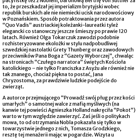
pacyfistkę też z Noblem, baronową Berthę von Suttner za
to, że przeszkadzał jej imperializm brytyjski wobec
republik burskich ale nie niemiecki ucisk narodowościowy
w Poznańskiem. Sposób potraktowania przez autora
“Quo Vadis” austriackiej koleżanki-laureatki tyleż
elegancki co stanowczy jeszcze śmieszy po prawie 120
latach. Również Olga Tokarczuk zawodzi podobnie
rozhisteryzowane ekolożki w stylu nadpobudliwej
szwedzkiej nastolatki Grety Thunberg oraz zawodowych
przeciwników Pana Boga z “Gazety Wyborczej”, chwaląc
na stronicach “Czułego narratora” świętych Kościoła
katolickiego – nie tylko Franciszka z Asyżu ale również nie
tak znanego, chociaż piękna to postać, Jana
Chryzostoma, za prawdziwie ludzkie podejście do
zwierząt.
A autorce przejmującego “Prowadź swój pług przez kości
umarłych” o samotnej walce z mafią myśliwych (na
kanwie tej powieści Agnieszka Holland nakręciła “Pokot”)
warto w tym względzie zawierzyć. Zaś jeśli o politykach
mowa, to od otrzymania Nobla pokazała się tylko w
towarzystwie jednego z nich, Tomasza Grodzkiego,
resztę tej menażerii mając w pogardzie. Wizyta u