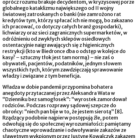
oprócz rozumu brakuje decydentom, w kryzysowej porze
globalnego kataklizmu największego od II wojny
światowej zatroskanych o banki (nie zamrożono rat
kredytów tym, którzy spłacać ich nie mogą, bo zakazano
ich pracować, co dotyczy całych branż gospodarki),
lichwiarzy oraz sieci zagranicznych supermarketów, w
odróżnieniu od zwykłych sklepów osiedlowych
ostentacyjnie naigrawających się z higienicznych
restrykcji (kto w Biedronce dba o odstęp w kolejce do
kasy? – sztuczny tłok jest tam normą) – nie zaś o
obywateli, pacjentów, podatników, jednym słowem
wszystkich tych, którym zawdzięczają sprawowanie
władzy i związane z tym beneficja.
Władza w dobie pandemii przypomina bohatera
anegdoty przytaczanej przez Aleksandra Wata w
“Dzienniku bez samogłosek”: “wyrostek zamordował
rodziców. Podczas rozprawy sądowej szepcze do
obrońcy: “niech pan bije w to, że jestem sierotą” [8].
Rządzący podobnie najpierw postępują źle, potem
odwołują się do społecznej wyrozumiałości: pamiętamy
chaotyczne wprowadzanie i odwoływanie zakazów ze
sławetnym wykpionym przez Justynę Kowalczyk zakazem