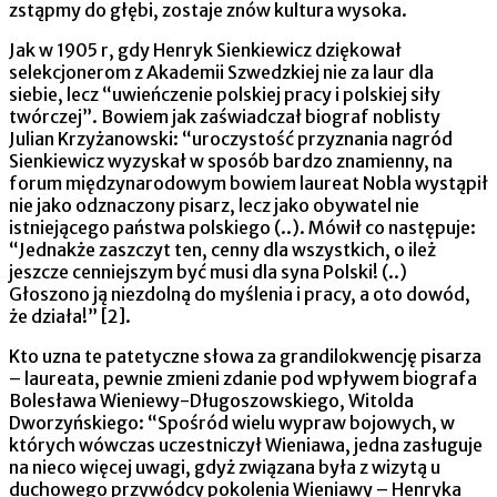
zstąpmy do głębi, zostaje znów kultura wysoka.
Jak w 1905 r, gdy Henryk Sienkiewicz dziękował
selekcjonerom z Akademii Szwedzkiej nie za laur dla
siebie, lecz “uwieńczenie polskiej pracy i polskiej siły
twórczej”. Bowiem jak zaświadczał biograf noblisty
Julian Krzyżanowski: “uroczystość przyznania nagród
Sienkiewicz wyzyskał w sposób bardzo znamienny, na
forum międzynarodowym bowiem laureat Nobla wystąpił
nie jako odznaczony pisarz, lecz jako obywatel nie
istniejącego państwa polskiego (..). Mówił co następuje:
“Jednakże zaszczyt ten, cenny dla wszystkich, o ileż
jeszcze cenniejszym być musi dla syna Polski! (..)
Głoszono ją niezdolną do myślenia i pracy, a oto dowód,
że działa!” [2].
Kto uzna te patetyczne słowa za grandilokwencję pisarza
– laureata, pewnie zmieni zdanie pod wpływem biografa
Bolesława Wieniewy-Długoszowskiego, Witolda
Dworzyńskiego: “Spośród wielu wypraw bojowych, w
których wówczas uczestniczył Wieniawa, jedna zasługuje
na nieco więcej uwagi, gdyż związana była z wizytą u
duchowego przywódcy pokolenia Wieniawy – Henryka