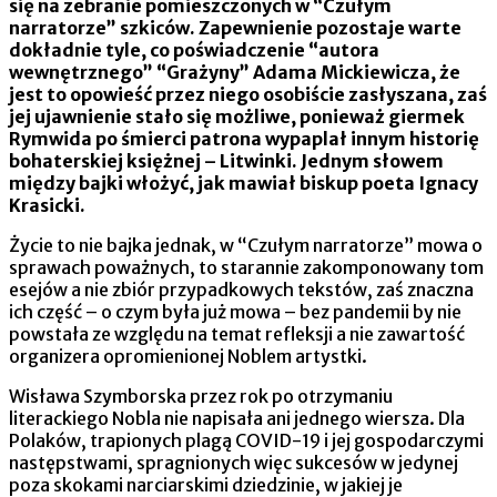
się na zebranie pomieszczonych w “Czułym
narratorze” szkiców. Zapewnienie pozostaje warte
dokładnie tyle, co poświadczenie “autora
wewnętrznego” “Grażyny” Adama Mickiewicza, że
jest to opowieść przez niego osobiście zasłyszana, zaś
jej ujawnienie stało się możliwe, ponieważ giermek
Rymwida po śmierci patrona wypaplał innym historię
bohaterskiej księżnej – Litwinki. Jednym słowem
między bajki włożyć, jak mawiał biskup poeta Ignacy
Krasicki.
Życie to nie bajka jednak, w “Czułym narratorze” mowa o
sprawach poważnych, to starannie zakomponowany tom
esejów a nie zbiór przypadkowych tekstów, zaś znaczna
ich część – o czym była już mowa – bez pandemii by nie
powstała ze względu na temat refleksji a nie zawartość
organizera opromienionej Noblem artystki.
Wisława Szymborska przez rok po otrzymaniu
literackiego Nobla nie napisała ani jednego wiersza. Dla
Polaków, trapionych plagą COVID-19 i jej gospodarczymi
następstwami, spragnionych więc sukcesów w jedynej
poza skokami narciarskimi dziedzinie, w jakiej je