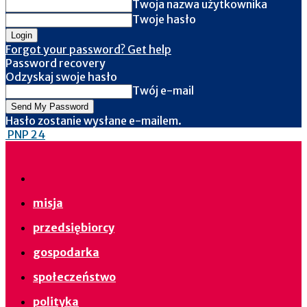
Twoja nazwa użytkownika
Twoje hasło
Forgot your password? Get help
Password recovery
Odzyskaj swoje hasło
Twój e-mail
Hasło zostanie wysłane e-mailem.
PNP 24
misja
przedsiębiorcy
gospodarka
społeczeństwo
polityka