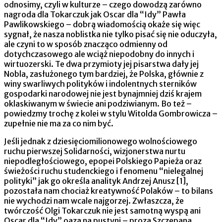
odnosimy, czyli w kulturze – czego dowodzą zarówno
nagroda dla Tokarczuk jak Oscar dla “Idy” Pawła
Pawlikowskiego – dobrą wiadomością okaże się więc
sygnał, że nasza noblistka nie tylko pisać się nie oduczyła,
ale czyni to w sposób znacząco odmienny od
dotychczasowego ale wciąż niepodobny do innych i
wirtuozerski. Te dwa przymioty jej pisarstwa dały jej
Nobla, zasłużonego tym bardziej, że Polska, głównie z
winy swarliwych polityków i indolentnych sterników
gospodarki narodowej nie jest bynajmniej dziś krajem
oklaskiwanym w świecie ani podziwianym. Bo też –
powiedzmy trochę z kolei w stylu Witolda Gombrowicza –
zupełnie nie ma za co nim być.
Jeśli jednak z dziesięciomilionowego wolnościowego
ruchu pierwszej Solidarności, wizjonerstwa nurtu
niepodległościowego, epopei Polskiego Papieża oraz
świeżości ruchu studenckiego i fenomenu “nielegalnej
polityki” jak go określa analityk Andrzej Anusz [1],
pozostała nam chociaż kreatywność Polaków – to bilans
nie wychodzi nam wcale najgorzej. Zwłaszcza, że
twórczość Olgi Tokarczuk nie jest samotną wyspą ani
Oscar dla “Idy” oazą na pustyni – proza Szczepana