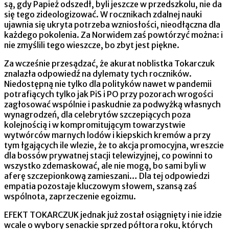
są, gdy Papież odszedł, byli jeszcze w przedszkolu, nie da
się tego zideologizować. W rocznikach zdalnej nauki
ujawnia się ukryta potrzeba wzniosłości, nieodłączna dla
każdego pokolenia. Za Norwidem zaś powtórzyć można: i
nie zmyślili tego wieszcze, bo zbyt jest piękne.
Za wcześnie przesądzać, że akurat noblistka Tokarczuk
znalazła odpowiedź na dylematy tych roczników.
Niedostępną nie tylko dla polityków nawet w pandemii
potrafiących tylko jak PiS i PO przy pozorach wrogości
zagłosować wspólnie i paskudnie za podwyżką własnych
wynagrodzeń, dla celebrytów szczepiących poza
kolejnością i w kompromitującym towarzystwie
wytwórców marnych lodów i kiepskich kremów a przy
tym łgających ile wlezie, że to akcja promocyjna, wreszcie
dla bossów prywatnej stacji telewizyjnej, co powinni to
wszystko zdemaskować, ale nie mogą, bo sami byli w
aferę szczepionkową zamieszani… Dla tej odpowiedzi
empatia pozostaje kluczowym słowem, szansą zaś
wspólnota, zaprzeczenie egoizmu.
EFEKT TOKARCZUK jednak już został osiągnięty i nie idzie
wcale o wybory senackie sprzed półtora roku, których