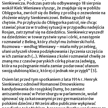
Sienkiewicza. Podczas patrolu odbywanego 18 sierpnia
wokół Kielc Wieniawa słysząc, że znajduje się w pobliżu
Oblęgorka, zwrócił się do Beliny z prośbą o zezwolenie na
złożenie wizyty Sienkiewiczowi. Belina zgodził się
chętnie. Po przybyciu do Oblęgorka patrol, nie chcąc
stawiać pisarza w trudnej sytuacji w przypadku nadejścia
Rosjan, zatrzymał się na dziedzińcu. Sienkiewicz wyszedł
na dziedziniec w towarzystwie syna i córki, a następnie
rozmawiał z Beliną, który złożył mu żołnierski hołd.
Rozmowa – według Wieniawy – miała miły przebieg,
ułani usłyszeli słowa podziękowania i życzenia szczęścia
w ich zamiarach (..). Wieniawa z kolei rozmawiał chwilę ze
znaną mu z czasów paryskich córką pisarza Jadwigą,
która na pożegnanie miała zamiar podarować ułanom
swoją ulubioną klacz, której ci jednak nie przyjęli” [3].
Osiem lat przed tym spotkaniem z lata 1914 r. Henryk
Sienkiewicz odmówił Romanowi Dmowskiemu
kandydowania do rosyjskiej Dumy, bo zamiast
antszambrować w Petersburgu w parlamencie, wolał
ujmować się za katowanymi przez germanizatorów
polskimi dziećmi z Wrześni albo publicznie wykpiwać