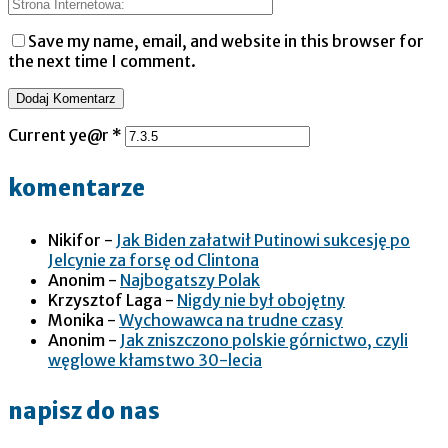
Save my name, email, and website in this browser for
the next time I comment.
Current ye@r
*
komentarze
Nikifor
-
Jak Biden załatwił Putinowi sukcesję po
Jelcynie za forsę od Clintona
Anonim
-
Najbogatszy Polak
Krzysztof Laga
-
Nigdy nie był obojętny
Monika
-
Wychowawca na trudne czasy
Anonim
-
Jak zniszczono polskie górnictwo, czyli
węglowe kłamstwo 30-lecia
napisz do nas