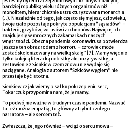
jesteśmy bytem raczej zbiorowym niż indywidualnym,
bardziej republiką wielu różnych organizmów niż
monolitem, hierarchicznie ustrukturyzowaną monarchią
(..). Niezależnie od tego, jak często się myjesz, człowieku,
twoje ciało pozostaje pokryte populacjami “sąsiadów” –
bakterii, grzybów, wirusów i archeonów. Najwięcej ich
znajduje się w mrocznych zakamarkach naszych
wnętrzności. Obecna pandemia koronawirusa potwierdza
jeszcze ten obraz rodem z horroru – człowiek może
zostać skolonizowany na wielką skalę” [7]. Mamy więc nie
tylko kolejną literacką nobistkę ale pozytywistkę, a
zestawienie z Sienkiewiczem znowu nie wydaje się
naciągane. Analogia z autorem “Szkiców węglem” nie
przestaje być istotna.
Sienkiewicz jak wiemy pisał ku pokrzepieniu serc,
Tokarczuk przypomina nam, że je mamy.
To podwójnie ważne w trudnym czasie pandemii. Nazwać
to też można empatią, to główny atrybut czułego
narratora – ale sercem też.
Zwłaszcza, że jego również – wciąż o sercu mowa –