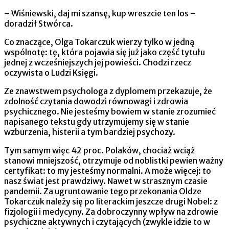
– Wiśniewski, daj mi szansę, kup wreszcie ten los –
doradził Stwórca.
Co znaczące, Olga Tokarczuk wierzy tylko w jedną
wspólnotę: tę, która pojawia się już jako część tytułu
jednej z wcześniejszych jej powieści. Chodzi rzecz
oczywista o Ludzi Księgi.
Ze znawstwem psychologa z dyplomem przekazuje, że
zdolność czytania dowodzi równowagi i zdrowia
psychicznego. Nie jesteśmy bowiem w stanie zrozumieć
napisanego tekstu gdy utrzymujemy się w stanie
wzburzenia, histerii a tym bardziej psychozy.
Tym samym więc 42 proc. Polaków, chociaż wciąż
stanowi mniejszość, otrzymuje od noblistki pewien ważny
certyfikat: to my jesteśmy normalni. A może więcej: to
nasz świat jest prawdziwy. Nawet w strasznym czasie
pandemii. Za ugruntowanie tego przekonania Oldze
Tokarczuk należy się po literackim jeszcze drugi Nobel: z
fizjologii i medycyny. Za dobroczynny wpływ na zdrowie
psychiczne aktywnych i czytających (zwykle idzie to w