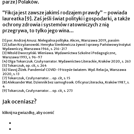
parze) Polaków.
“Fikcja jest zawsze jakimś rodzajem prawdy” – powiada
laureatka [9]. Zaś jeśli świat polityki i gospodarki, a także
ochrony zdrowia i systemów ratowniczych z nią
przegrywa, to tylko jego wina…
[1] por. Andrzej Anusz. Nielegalna polityka. Akces, Warszawa 2019, passim
[2] Julian Krzyżanowski. Henryka Sienkiewicza żywot i sprawy. Państwowy Instytut
Wydawniczy, Warszawa 1966, s. 216-217
[3] Witold Dworzyński. Wieniawa. Wydawnictwa Szkolne i Pedagogiczne,
Warszawa 1993, s. 96-97
[4] Olga Tokarczuk. Czuły narrator. Wydawnictwo Literackie, Kraków 2020, s. 263
[5] Tokarczuk, op. cit, s. 264
[6] Slavoj Żiżek. Pandemia! COVID-19 trzęsie światem. Wyd. Relacja, Warszawa
2020, s. 13
[7] Tokarczuk, Czuły narrator… op. cit, s. 15
[8] Aleksander Wat. Dziennik bez samogłosek. Oficyna Literacka, Kraków 1987, s.
4
[9] Tokarczuk, Czuły narrator… op. cit, s. 273
Jak oceniasz?
kliknij na gwiazdkę, aby ocenić