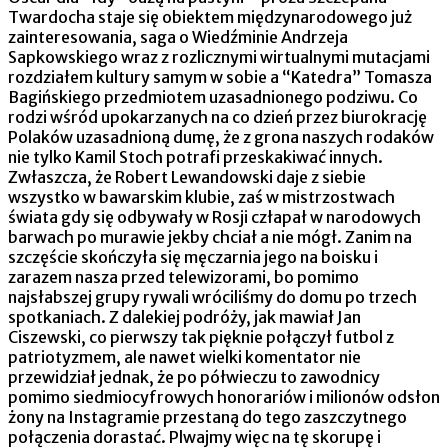
Twardocha staje się obiektem międzynarodowego już
zainteresowania, saga o Wiedźminie Andrzeja
Sapkowskiego wraz z rozlicznymi wirtualnymi mutacjami
rozdziałem kultury samym w sobie a “Katedra” Tomasza
Bagińskiego przedmiotem uzasadnionego podziwu. Co
rodzi wśród upokarzanych na co dzień przez biurokrację
Polaków uzasadnioną dumę, że z grona naszych rodaków
nie tylko Kamil Stoch potrafi przeskakiwać innych.
Zwłaszcza, że Robert Lewandowski daje z siebie
wszystko w bawarskim klubie, zaś w mistrzostwach
świata gdy się odbywały w Rosji człapał w narodowych
barwach po murawie jekby chciał a nie mógł. Zanim na
szczęście skończyła się męczarnia jego na boisku i
zarazem nasza przed telewizorami, bo pomimo
najsłabszej grupy rywali wróciliśmy do domu po trzech
spotkaniach. Z dalekiej podróży, jak mawiał Jan
Ciszewski, co pierwszy tak pięknie połączył futbol z
patriotyzmem, ale nawet wielki komentator nie
przewidział jednak, że po półwieczu to zawodnicy
pomimo siedmiocyfrowych honorariów i milionów odsłon
żony na Instagramie przestaną do tego zaszczytnego
połączenia dorastać. Plwajmy więc na tę skorupę i