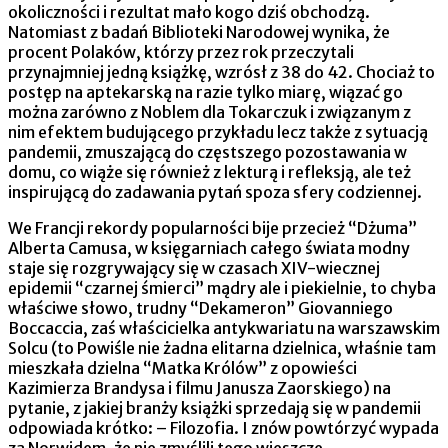
okoliczności i rezultat mało kogo dziś obchodzą.
Natomiast z badań Biblioteki Narodowej wynika, że
procent Polaków, którzy przez rok przeczytali
przynajmniej jedną książkę, wzrósł z 38 do 42. Chociaż to
postęp na aptekarską na razie tylko miarę, wiązać go
można zarówno z Noblem dla Tokarczuk i związanym z
nim efektem budującego przykładu lecz także z sytuacją
pandemii, zmuszającą do częstszego pozostawania w
domu, co wiąże się również z lekturą i refleksją, ale też
inspirującą do zadawania pytań spoza sfery codziennej.
We Francji rekordy popularności bije przecież “Dżuma”
Alberta Camusa, w księgarniach całego świata modny
staje się rozgrywający się w czasach XIV-wiecznej
epidemii “czarnej śmierci” mądry ale i piekielnie, to chyba
właściwe słowo, trudny “Dekameron” Giovanniego
Boccaccia, zaś właścicielka antykwariatu na warszawskim
Solcu (to Powiśle nie żadna elitarna dzielnica, właśnie tam
mieszkała dzielna “Matka Królów” z opowieści
Kazimierza Brandysa i filmu Janusza Zaorskiego) na
pytanie, z jakiej branży książki sprzedają się w pandemii
odpowiada krótko: – Filozofia. I znów powtórzyć wypada
za Norwidem, że nie zmyślili tego wieszcze…