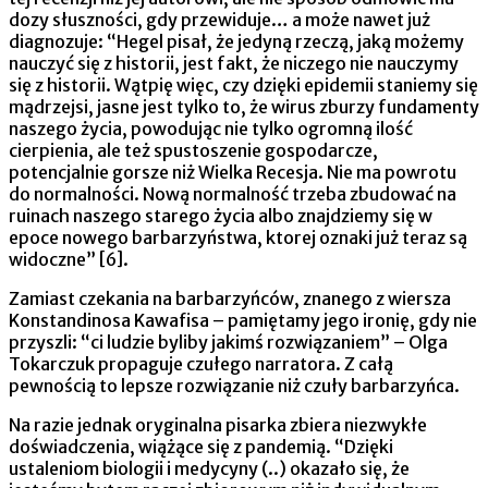
dozy słuszności, gdy przewiduje… a może nawet już
diagnozuje: “Hegel pisał, że jedyną rzeczą, jaką możemy
nauczyć się z historii, jest fakt, że niczego nie nauczymy
się z historii. Wątpię więc, czy dzięki epidemii staniemy się
mądrzejsi, jasne jest tylko to, że wirus zburzy fundamenty
naszego życia, powodując nie tylko ogromną ilość
cierpienia, ale też spustoszenie gospodarcze,
potencjalnie gorsze niż Wielka Recesja. Nie ma powrotu
do normalności. Nową normalność trzeba zbudować na
ruinach naszego starego życia albo znajdziemy się w
epoce nowego barbarzyństwa, ktorej oznaki już teraz są
widoczne” [6].
Zamiast czekania na barbarzyńców, znanego z wiersza
Konstandinosa Kawafisa – pamiętamy jego ironię, gdy nie
przyszli: “ci ludzie byliby jakimś rozwiązaniem” – Olga
Tokarczuk propaguje czułego narratora. Z całą
pewnością to lepsze rozwiązanie niż czuły barbarzyńca.
Na razie jednak oryginalna pisarka zbiera niezwykłe
doświadczenia, wiążące się z pandemią. “Dzięki
ustaleniom biologii i medycyny (..) okazało się, że