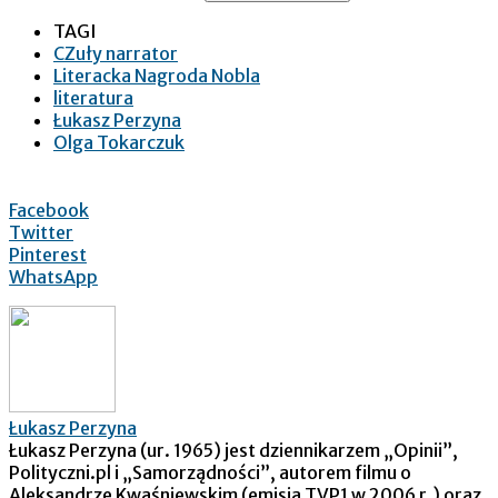
TAGI
CZuły narrator
Literacka Nagroda Nobla
literatura
Łukasz Perzyna
Olga Tokarczuk
Facebook
Twitter
Pinterest
WhatsApp
Łukasz Perzyna
Łukasz Perzyna (ur. 1965) jest dziennikarzem „Opinii”,
Polityczni.pl i „Samorządności”, autorem filmu o
Aleksandrze Kwaśniewskim (emisja TVP1 w 2006 r.) oraz