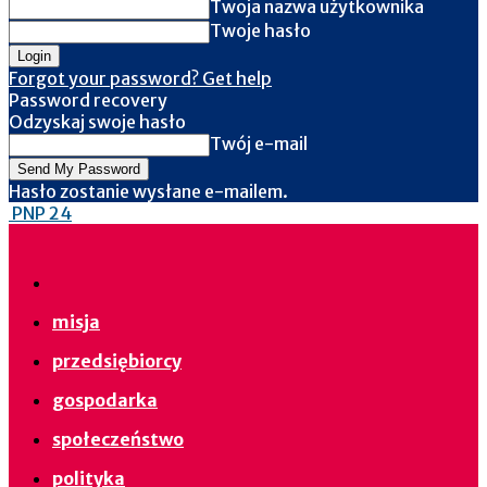
Twoja nazwa użytkownika
Twoje hasło
Forgot your password? Get help
Password recovery
Odzyskaj swoje hasło
Twój e-mail
Hasło zostanie wysłane e-mailem.
PNP 24
misja
przedsiębiorcy
gospodarka
społeczeństwo
polityka