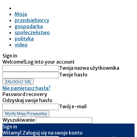
Misja
przedsiębiorcy
gospodarka
społeczeństwo
polityka
video
Sign in
Welcome!
Log into your account
Twoja nazwa użytkownika
Twoje hasło
Nie pamiętasz hasła?
Password recovery
Odzyskaj swoje hasło
Twój e-mail
Wyszukiwanie
Sign in
Witamy! Zaloguj się na swoje konto