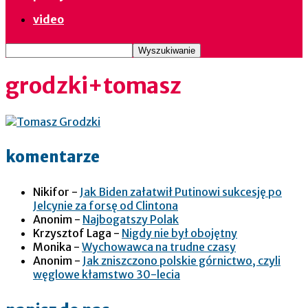
video
grodzki+tomasz
komentarze
Nikifor
-
Jak Biden załatwił Putinowi sukcesję po
Jelcynie za forsę od Clintona
Anonim
-
Najbogatszy Polak
Krzysztof Laga
-
Nigdy nie był obojętny
Monika
-
Wychowawca na trudne czasy
Anonim
-
Jak zniszczono polskie górnictwo, czyli
węglowe kłamstwo 30-lecia