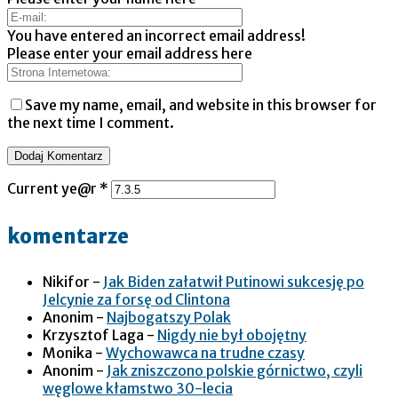
You have entered an incorrect email address!
Please enter your email address here
Save my name, email, and website in this browser for
the next time I comment.
Current ye@r
*
komentarze
Nikifor
-
Jak Biden załatwił Putinowi sukcesję po
Jelcynie za forsę od Clintona
Anonim
-
Najbogatszy Polak
Krzysztof Laga
-
Nigdy nie był obojętny
Monika
-
Wychowawca na trudne czasy
Anonim
-
Jak zniszczono polskie górnictwo, czyli
węglowe kłamstwo 30-lecia