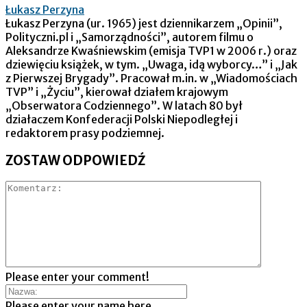
Łukasz Perzyna
Łukasz Perzyna (ur. 1965) jest dziennikarzem „Opinii”,
Polityczni.pl i „Samorządności”, autorem filmu o
Aleksandrze Kwaśniewskim (emisja TVP1 w 2006 r.) oraz
dziewięciu książek, w tym. „Uwaga, idą wyborcy…” i „Jak
z Pierwszej Brygady”. Pracował m.in. w „Wiadomościach
TVP” i „Życiu”, kierował działem krajowym
„Obserwatora Codziennego”. W latach 80 był
działaczem Konfederacji Polski Niepodległej i
redaktorem prasy podziemnej.
ZOSTAW ODPOWIEDŹ
Please enter your comment!
Please enter your name here