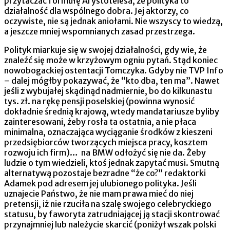
przytaczać formułę Arystotelesa, że polityka to
działalność dla wspólnego dobra. Jej aktorzy, co
oczywiste, nie są jednak aniołami. Nie wszyscy to wiedzą,
a jeszcze mniej wspomnianych zasad przestrzega.
Polityk miarkuje się w swojej działalności, gdy wie, że
znaleźć się może w krzyżowym ogniu pytań. Stąd koniec
nowobogackiej ostentacji Tomczyka. Gdyby nie TVP Info
– dalej mógłby pokazywać, że “kto dba, ten ma”. Nawet
jeśli z wybujałej skądinąd nadmiernie, bo do kilkunastu
tys. zł. na rękę pensji poselskiej (powinna wynosić
dokładnie średnią krajową, wtedy mandatariusze byliby
zainteresowani, żeby rosła ta ostatnia, a nie płaca
minimalna, oznaczająca wyciąganie środków z kieszeni
przedsiębiorców tworzących miejsca pracy, kosztem
rozwoju ich firm)… na BMW odłożyć się nie da. Żeby
ludzie o tym wiedzieli, ktoś jednak zapytać musi. Smutną
alternatywą pozostaje bezradne “że co?” redaktorki
Adamek pod adresem jej ulubionego polityka. Jeśli
uznajecie Państwo, że nie mam prawa mieć do niej
pretensji, iż nie rzuciła na szalę swojego celebryckiego
statusu, by faworyta zatrudniającej ją stacji skontrować
przynajmniej lub należycie skarcić (poniżył wszak polski