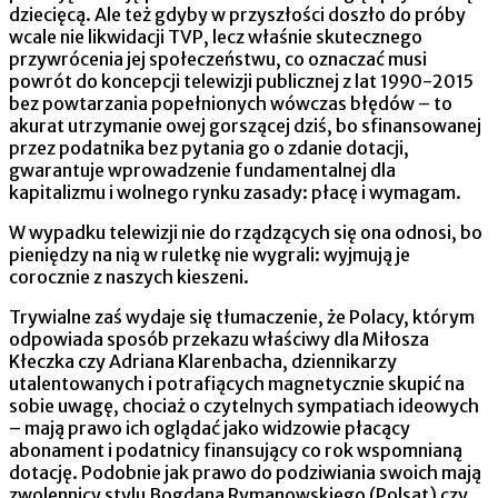
dziecięcą. Ale też gdyby w przyszłości doszło do próby
wcale nie likwidacji TVP, lecz właśnie skutecznego
przywrócenia jej społeczeństwu, co oznaczać musi
powrót do koncepcji telewizji publicznej z lat 1990-2015
bez powtarzania popełnionych wówczas błędów – to
akurat utrzymanie owej gorszącej dziś, bo sfinansowanej
przez podatnika bez pytania go o zdanie dotacji,
gwarantuje wprowadzenie fundamentalnej dla
kapitalizmu i wolnego rynku zasady: płacę i wymagam.
W wypadku telewizji nie do rządzących się ona odnosi, bo
pieniędzy na nią w ruletkę nie wygrali: wyjmują je
corocznie z naszych kieszeni.
Trywialne zaś wydaje się tłumaczenie, że Polacy, którym
odpowiada sposób przekazu właściwy dla Miłosza
Kłeczka czy Adriana Klarenbacha, dziennikarzy
utalentowanych i potrafiących magnetycznie skupić na
sobie uwagę, chociaż o czytelnych sympatiach ideowych
– mają prawo ich oglądać jako widzowie płacący
abonament i podatnicy finansujący co rok wspomnianą
dotację. Podobnie jak prawo do podziwiania swoich mają
zwolennicy stylu Bogdana Rymanowskiego (Polsat) czy