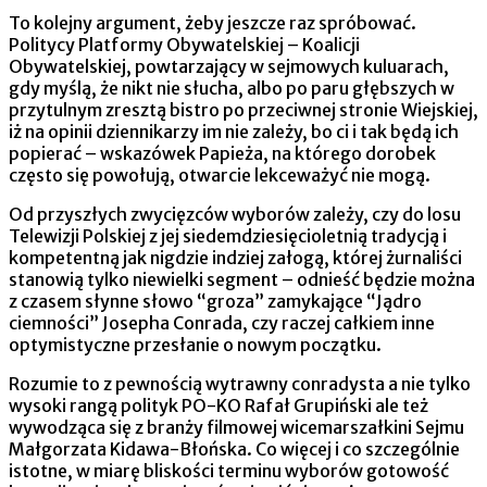
To kolejny argument, żeby jeszcze raz spróbować.
Politycy Platformy Obywatelskiej – Koalicji
Obywatelskiej, powtarzający w sejmowych kuluarach,
gdy myślą, że nikt nie słucha, albo po paru głębszych w
przytulnym zresztą bistro po przeciwnej stronie Wiejskiej,
iż na opinii dziennikarzy im nie zależy, bo ci i tak będą ich
popierać – wskazówek Papieża, na którego dorobek
często się powołują, otwarcie lekceważyć nie mogą.
Od przyszłych zwycięzców wyborów zależy, czy do losu
Telewizji Polskiej z jej siedemdziesięcioletnią tradycją i
kompetentną jak nigdzie indziej załogą, której żurnaliści
stanowią tylko niewielki segment – odnieść będzie można
z czasem słynne słowo “groza” zamykające “Jądro
ciemności” Josepha Conrada, czy raczej całkiem inne
optymistyczne przesłanie o nowym początku.
Rozumie to z pewnością wytrawny conradysta a nie tylko
wysoki rangą polityk PO-KO Rafał Grupiński ale też
wywodząca się z branży filmowej wicemarszałkini Sejmu
Małgorzata Kidawa-Błońska. Co więcej i co szczególnie
istotne, w miarę bliskości terminu wyborów gotowość