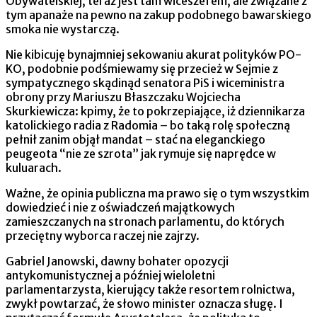
Obywatelskiej, teraz jest tam wiceszefem, ale związane z
tym apanaże na pewno na zakup podobnego bawarskiego
smoka nie wystarczą.
Nie kibicuję bynajmniej sekowaniu akurat polityków PO-
KO, podobnie podśmiewamy się przecież w Sejmie z
sympatycznego skądinąd senatora PiS i wiceministra
obrony przy Mariuszu Błaszczaku Wojciecha
Skurkiewicza: kpimy, że to pokrzepiające, iż dziennikarza
katolickiego radia z Radomia – bo taką rolę społeczną
pełnił zanim objął mandat – stać na eleganckiego
peugeota “nie ze szrota” jak rymuje się naprędce w
kuluarach.
Ważne, że opinia publiczna ma prawo się o tym wszystkim
dowiedzieć i nie z oświadczeń majątkowych
zamieszczanych na stronach parlamentu, do których
przeciętny wyborca raczej nie zajrzy.
Gabriel Janowski, dawny bohater opozycji
antykomunistycznej a później wieloletni
parlamentarzysta, kierujący także resortem rolnictwa,
zwykł powtarzać, że słowo minister oznacza sługę. I