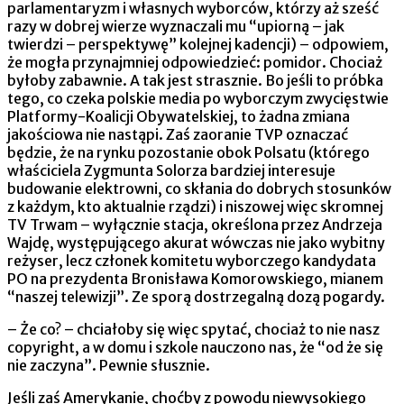
parlamentaryzm i własnych wyborców, którzy aż sześć
razy w dobrej wierze wyznaczali mu “upiorną – jak
twierdzi – perspektywę” kolejnej kadencji) – odpowiem,
że mogła przynajmniej odpowiedzieć: pomidor. Chociaż
byłoby zabawnie. A tak jest strasznie. Bo jeśli to próbka
tego, co czeka polskie media po wyborczym zwycięstwie
Platformy-Koalicji Obywatelskiej, to żadna zmiana
jakościowa nie nastąpi. Zaś zaoranie TVP oznaczać
będzie, że na rynku pozostanie obok Polsatu (którego
właściciela Zygmunta Solorza bardziej interesuje
budowanie elektrowni, co skłania do dobrych stosunków
z każdym, kto aktualnie rządzi) i niszowej więc skromnej
TV Trwam – wyłącznie stacja, określona przez Andrzeja
Wajdę, występującego akurat wówczas nie jako wybitny
reżyser, lecz członek komitetu wyborczego kandydata
PO na prezydenta Bronisława Komorowskiego, mianem
“naszej telewizji”. Ze sporą dostrzegalną dozą pogardy.
– Że co? – chciałoby się więc spytać, chociaż to nie nasz
copyright, a w domu i szkole nauczono nas, że “od że się
nie zaczyna”. Pewnie słusznie.
Jeśli zaś Amerykanie, choćby z powodu niewysokiego