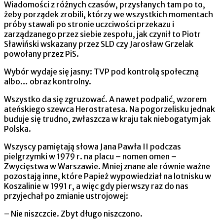
Wiadomości z różnych czasów, przysłanych tam po to,
żeby porządek zrobili, którzy we wszystkich momentach
próby stawali po stronie uczciwości przekazu i
zarządzanego przez siebie zespołu, jak czynił to Piotr
Sławiński wskazany przez SLD czy Jarosław Grzelak
powołany przez PiS.
Wybór wydaje się jasny: TVP pod kontrolą społeczną
albo… obraz kontrolny.
Wszystko da się zgruzować. A nawet podpalić, wzorem
ateńskiego szewca Herostratesa. Na pogorzelisku jednak
buduje się trudno, zwłaszcza w kraju tak niebogatym jak
Polska.
Wszyscy pamiętają słowa Jana Pawła II podczas
pielgrzymki w 1979 r. na placu – nomen omen –
Zwycięstwa w Warszawie. Mniej znane ale równie ważne
pozostają inne, które Papież wypowiedział na lotnisku w
Koszalinie w 1991 r, a więc gdy pierwszy raz do nas
przyjechał po zmianie ustrojowej:
– Nie niszczcie. Zbyt długo niszczono.