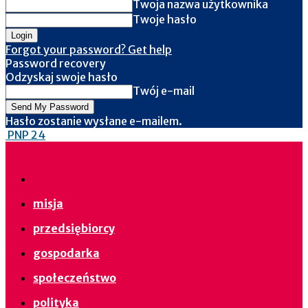
Twoja nazwa użytkownika
Twoje hasło
Forgot your password? Get help
Password recovery
Odzyskaj swoje hasło
Twój e-mail
Hasło zostanie wysłane e-mailem.
PNP 24
misja
przedsiębiorcy
gospodarka
społeczeństwo
polityka