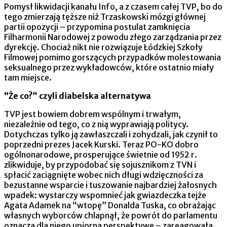
Pomysł likwidacji kanału Info, a z czasem całej TVP, bo do
tego zmierzają tęższe niż Trzaskowski mózgi głównej
partii opozycji – przypomina postulat zamknięcia
Filharmonii Narodowej z powodu złego zarządzania przez
dyrekcję. Chociaż nikt nie rozwiązuje Łódzkiej Szkoły
Filmowej pomimo gorszących przypadków molestowania
seksualnego przez wykładowców, które ostatnio miały
tam miejsce.
“Że co?” czyli diabelska alternatywa
TVP jest bowiem dobrem wspólnym i trwałym,
niezależnie od tego, co z nią wyprawiają politycy.
Dotychczas tylko ją zawłaszczali i zohydzali, jak czynił to
poprzedni prezes Jacek Kurski. Teraz PO-KO dobro
ogólnonarodowe, prosperujące świetnie od 1952 r.
zlikwiduje, by przypodobać się sojusznikom z TVN i
spłacić zaciągnięte wobec nich długi wdzięczności za
bezustanne wsparcie i tuszowanie najbardziej żałosnych
wpadek: wystarczy wspomnieć jak gwiazdeczka tejże
Agata Adamek na “wtopę” Donalda Tuska, co obrażając
własnych wyborców chlapnął, że powrót do parlamentu
oznacza dla niego upiorną perspektywę – zareagowała