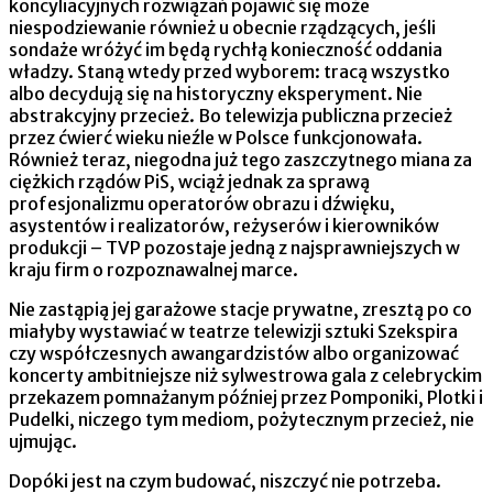
koncyliacyjnych rozwiązań pojawić się może
niespodziewanie również u obecnie rządzących, jeśli
sondaże wróżyć im będą rychłą konieczność oddania
władzy. Staną wtedy przed wyborem: tracą wszystko
albo decydują się na historyczny eksperyment. Nie
abstrakcyjny przecież. Bo telewizja publiczna przecież
przez ćwierć wieku nieźle w Polsce funkcjonowała.
Również teraz, niegodna już tego zaszczytnego miana za
ciężkich rządów PiS, wciąż jednak za sprawą
profesjonalizmu operatorów obrazu i dźwięku,
asystentów i realizatorów, reżyserów i kierowników
produkcji – TVP pozostaje jedną z najsprawniejszych w
kraju firm o rozpoznawalnej marce.
Nie zastąpią jej garażowe stacje prywatne, zresztą po co
miałyby wystawiać w teatrze telewizji sztuki Szekspira
czy współczesnych awangardzistów albo organizować
koncerty ambitniejsze niż sylwestrowa gala z celebryckim
przekazem pomnażanym później przez Pomponiki, Plotki i
Pudelki, niczego tym mediom, pożytecznym przecież, nie
ujmując.
Dopóki jest na czym budować, niszczyć nie potrzeba.