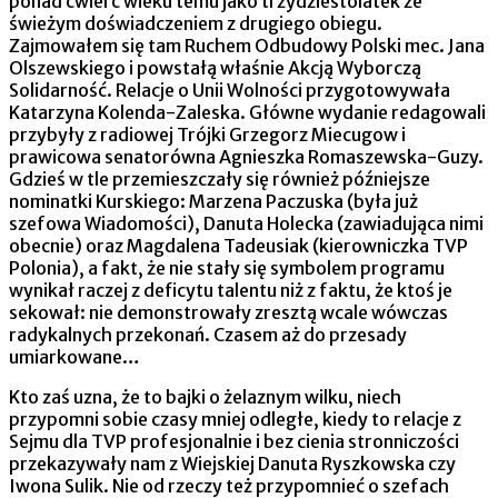
ponad ćwierć wieku temu jako trzydziestolatek ze
świeżym doświadczeniem z drugiego obiegu.
Zajmowałem się tam Ruchem Odbudowy Polski mec. Jana
Olszewskiego i powstałą właśnie Akcją Wyborczą
Solidarność. Relacje o Unii Wolności przygotowywała
Katarzyna Kolenda-Zaleska. Główne wydanie redagowali
przybyły z radiowej Trójki Grzegorz Miecugow i
prawicowa senatorówna Agnieszka Romaszewska-Guzy.
Gdzieś w tle przemieszczały się również późniejsze
nominatki Kurskiego: Marzena Paczuska (była już
szefowa Wiadomości), Danuta Holecka (zawiadująca nimi
obecnie) oraz Magdalena Tadeusiak (kierowniczka TVP
Polonia), a fakt, że nie stały się symbolem programu
wynikał raczej z deficytu talentu niż z faktu, że ktoś je
sekował: nie demonstrowały zresztą wcale wówczas
radykalnych przekonań. Czasem aż do przesady
umiarkowane…
Kto zaś uzna, że to bajki o żelaznym wilku, niech
przypomni sobie czasy mniej odległe, kiedy to relacje z
Sejmu dla TVP profesjonalnie i bez cienia stronniczości
przekazywały nam z Wiejskiej Danuta Ryszkowska czy
Iwona Sulik. Nie od rzeczy też przypomnieć o szefach