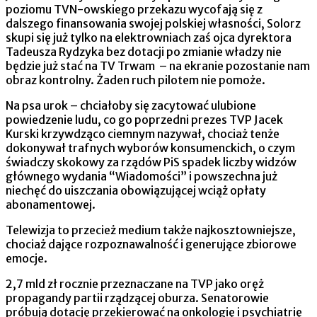
poziomu TVN-owskiego przekazu wycofają się z
dalszego finansowania swojej polskiej własności, Solorz
skupi się już tylko na elektrowniach zaś ojca dyrektora
Tadeusza Rydzyka bez dotacji po zmianie władzy nie
będzie już stać na TV Trwam – na ekranie pozostanie nam
obraz kontrolny. Żaden ruch pilotem nie pomoże.
Na psa urok – chciałoby się zacytować ulubione
powiedzenie ludu, co go poprzedni prezes TVP Jacek
Kurski krzywdząco ciemnym nazywał, chociaż tenże
dokonywał trafnych wyborów konsumenckich, o czym
świadczy skokowy za rządów PiS spadek liczby widzów
głównego wydania “Wiadomości” i powszechna już
niechęć do uiszczania obowiązującej wciąż opłaty
abonamentowej.
Telewizja to przecież medium także najkosztowniejsze,
chociaż dające rozpoznawalność i generujące zbiorowe
emocje.
2,7 mld zł rocznie przeznaczane na TVP jako oręż
propagandy partii rządzącej oburza. Senatorowie
próbują dotację przekierować na onkologię i psychiatrię