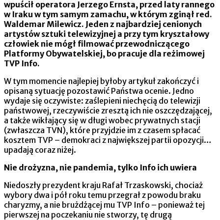
wpuścił operatora Jerzego Ernsta, przed laty rannego
w Iraku w tym samym zamachu, w którym zginął red.
Waldemar Milewicz. Jeden z najbardziej cenionych
artystów sztuki telewizyjnej a przy tym kryształowy
człowiek nie mógł filmować przewodniczącego
Platformy Obywatelskiej, bo pracuje dla reżimowej
TVP Info.
W tym momencie najlepiej byłoby artykuł zakończyć i
opisaną sytuację pozostawić Państwa ocenie. Jedno
wydaje się oczywiste: zaślepieni niechęcią do telewizji
państwowej, rzeczywiście zresztą ich nie oszczędzającej,
a także wikłający się w długi wobec prywatnych stacji
(zwłaszcza TVN), które przyjdzie im z czasem spłacać
kosztem TVP – demokraci z największej partii opozycji…
upadają coraz niżej.
Nie drożyzna, nie pandemia, tylko Info ich uwiera
Niedoszły prezydent kraju Rafał Trzaskowski, chociaż
wybory dwa i pół roku temu przegrał z powodu braku
charyzmy, a nie brużdżącej mu TVP Info – ponieważ tej
pierwszej na poczekaniu nie stworzy, tę drugą