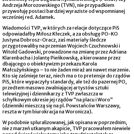
Andrzeja Morozowskiego (TVN), nie przypadkiem
przywołuję postaci bardziej wyraziste od wspomnianej
wcześniej red. Adamek.
Wiadomości TVP, w których za relacje dotyczące PiS
odpowiadałby Miłosz Kłeczek, a za obsługę PO-KO
Justyna Dobrosz-Oracz, zaś materiały śledcze
przygotowaliby na przemian Wojciech Czuchnowski i
Witold Gadowski, prowadzone na zmianę przez Adriana
Klarenbacha i Jolantę Pieńkowską, a kierowane przez
dbającego o obiektywizm przekazu Karola
Małcużyńskiego – to nie żaden miraż ani nawet marzenie.
Kto się zaśmieje teraz, niech ma o to pretensje do rządów
PiS, które wypaczyły standardy, ale też do pazernej PO,
przedtem masowo zwalniającej artystów sztuki
telewizyjnej i dziennikarzy z TVP zwłaszcza w
schyłkowym okresie jej rządów “na placu i Woro”
(dzienniki mieszczą się na pl. Powstańców Warszawy,
reszta w tym biurokracja na Woronicza).
W podobnie spluralizowanej, jak opisana w poprzednim,
nie z marzeń utkanym akapicie, TVP pracowałem niewiele