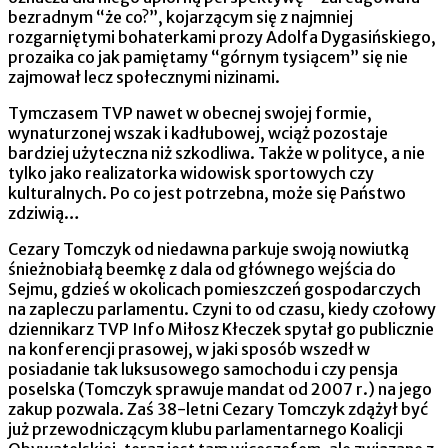
bezradnym “że co?”, kojarzącym się z najmniej
rozgarniętymi bohaterkami prozy Adolfa Dygasińskiego,
prozaika co jak pamiętamy “górnym tysiącem” się nie
zajmował lecz społecznymi nizinami.
Tymczasem TVP nawet w obecnej swojej formie,
wynaturzonej wszak i kadłubowej, wciąż pozostaje
bardziej użyteczna niż szkodliwa. Także w polityce, a nie
tylko jako realizatorka widowisk sportowych czy
kulturalnych. Po co jest potrzebna, może się Państwo
zdziwią…
Cezary Tomczyk od niedawna parkuje swoją nowiutką
śnieżnobiałą beemkę z dala od głównego wejścia do
Sejmu, gdzieś w okolicach pomieszczeń gospodarczych
na zapleczu parlamentu. Czyni to od czasu, kiedy czołowy
dziennikarz TVP Info Miłosz Kłeczek spytał go publicznie
na konferencji prasowej, w jaki sposób wszedł w
posiadanie tak luksusowego samochodu i czy pensja
poselska (Tomczyk sprawuje mandat od 2007 r.) na jego
zakup pozwala. Zaś 38-letni Cezary Tomczyk zdążył być
już przewodniczącym klubu parlamentarnego Koalicji