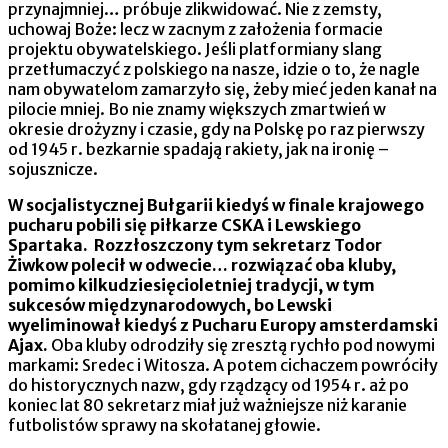
przynajmniej… próbuje zlikwidować. Nie z zemsty,
uchowaj Boże: lecz w zacnym z założenia formacie
projektu obywatelskiego. Jeśli platformiany slang
przetłumaczyć z polskiego na nasze, idzie o to, że nagle
nam obywatelom zamarzyło się, żeby mieć jeden kanał na
pilocie mniej. Bo nie znamy większych zmartwień w
okresie drożyzny i czasie, gdy na Polskę po raz pierwszy
od 1945 r. bezkarnie spadają rakiety, jak na ironię –
sojusznicze.
W socjalistycznej Bułgarii kiedyś w finale krajowego
pucharu pobili się piłkarze CSKA i Lewskiego
Spartaka. Rozzłoszczony tym sekretarz Todor
Żiwkow polecił w odwecie… rozwiązać oba kluby,
pomimo kilkudziesięcioletniej tradycji, w tym
sukcesów międzynarodowych, bo Lewski
wyeliminował kiedyś z Pucharu Europy amsterdamski
Ajax.
Oba kluby odrodziły się zresztą rychło pod nowymi
markami: Sredec i Witosza. A potem cichaczem powróciły
do historycznych nazw, gdy rządzący od 1954 r. aż po
koniec lat 80 sekretarz miał już ważniejsze niż karanie
futbolistów sprawy na skołatanej głowie.