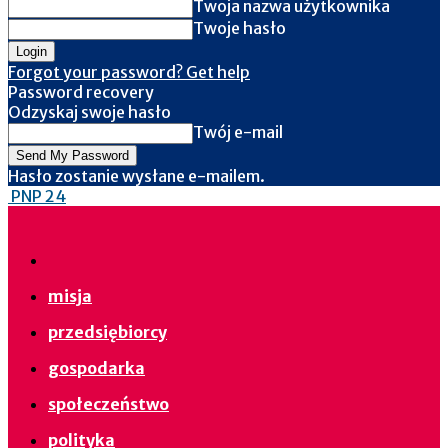
Twoja nazwa użytkownika
Twoje hasło
Forgot your password? Get help
Password recovery
Odzyskaj swoje hasło
Twój e-mail
Hasło zostanie wysłane e-mailem.
PNP 24
misja
przedsiębiorcy
gospodarka
społeczeństwo
polityka