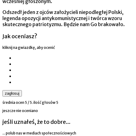
wcześniej głoszonym.
Odszedł jeden z ojców założycieli niepodległej Polski,
legenda opozycji antykomunistycznej i twórca wzoru
skutecznego patriotyzmu. Będzie nam Go brakowało.
Jak oceniasz?
kliknij na gwiazdkę, aby ocenić
zagłosuj
średnia ocen
5
/ 5. ilość głosów
5
jeszcze nie oceniano
jeśli uznałeś, że to dobre...
... polub nas w mediach społecznościowych