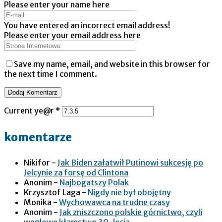
Please enter your name here
You have entered an incorrect email address!
Please enter your email address here
Save my name, email, and website in this browser for
the next time I comment.
Current ye@r
*
komentarze
Nikifor
-
Jak Biden załatwił Putinowi sukcesję po
Jelcynie za forsę od Clintona
Anonim
-
Najbogatszy Polak
Krzysztof Laga
-
Nigdy nie był obojętny
Monika
-
Wychowawca na trudne czasy
Anonim
-
Jak zniszczono polskie górnictwo, czyli
węglowe kłamstwo 30-lecia