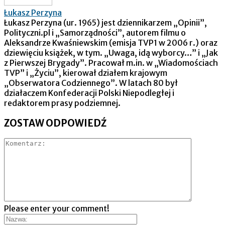
Łukasz Perzyna
Łukasz Perzyna (ur. 1965) jest dziennikarzem „Opinii”,
Polityczni.pl i „Samorządności”, autorem filmu o
Aleksandrze Kwaśniewskim (emisja TVP1 w 2006 r.) oraz
dziewięciu książek, w tym. „Uwaga, idą wyborcy…” i „Jak
z Pierwszej Brygady”. Pracował m.in. w „Wiadomościach
TVP” i „Życiu”, kierował działem krajowym
„Obserwatora Codziennego”. W latach 80 był
działaczem Konfederacji Polski Niepodległej i
redaktorem prasy podziemnej.
ZOSTAW ODPOWIEDŹ
Please enter your comment!