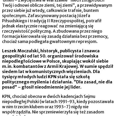
Twój i odnowi oblicze ziemi, tej ziemi”, a przewidywanym
przez siebie już wtedy, całkowicie trafnie, buntem
społecznym. Zafascynowany postacią Józefa
Piłsudskiego i tradycją II Rzeczypospolitej, potrafił
jednak elastycznie reagować na zmieniającą się
rzeczywistość polityczną. A zbudowana przez niego
formacja kierowała się zasadą działania bez przemocy,
chociaż sama podlegała gwałtownym represjom.
Leszek Moczulski, historyk, publicysta i znawca
geopolityki od lat 50. organizował środowiska
niepodległościowe w Polsce, skupiając wokół siebie
m.in. kombatantów z Armii Krajowej. W sumie spędził
siedem lat w komunistycznych więzieniach. Dla
tysięcy młodych ludzi KPN stała się szkołą
politycznego myślenia i działania. “Dla zasad, nie dla
posad” – głosił nieodmiennie jej lider.
KPN, chociaż obecna w dwóch kadencjach Sejmu
niepodległej Polski (w latach 1991-93, kiedy pozostawała
w nim trzecim klubem oraz 1993-7) nigdy nie
współrządziła. Nie sprzeniewierzyła się też zasadom