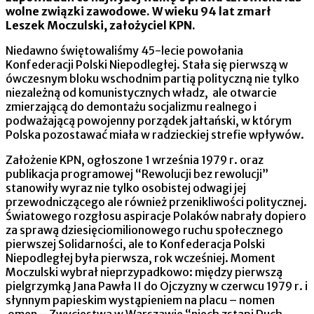
wolne związki zawodowe. W wieku 94 lat zmarł
Leszek Moczulski, założyciel KPN.
Niedawno świętowaliśmy 45-lecie powołania
Konfederacji Polski Niepodległej. Stała się pierwszą w
ówczesnym bloku wschodnim partią polityczną nie tylko
niezależną od komunistycznych władz, ale otwarcie
zmierzającą do demontażu socjalizmu realnego i
podważającą powojenny porządek jałtański, w którym
Polska pozostawać miała w radzieckiej strefie wpływów.
Założenie KPN, ogłoszone 1 września 1979 r. oraz
publikacja programowej “Rewolucji bez rewolucji”
stanowiły wyraz nie tylko osobistej odwagi jej
przewodniczącego ale również przenikliwości politycznej.
Światowego rozgłosu aspiracje Polaków nabrały dopiero
za sprawą dziesięciomilionowego ruchu społecznego
pierwszej Solidarności, ale to Konfederacja Polski
Niepodległej była pierwsza, rok wcześniej. Moment
Moczulski wybrał nieprzypadkowo: między pierwszą
pielgrzymką Jana Pawła II do Ojczyzny w czerwcu 1979 r. i
słynnym papieskim wystąpieniem na placu – nomen
omen – Zwycięstwa w Warszawie “niech zstąpi Duch