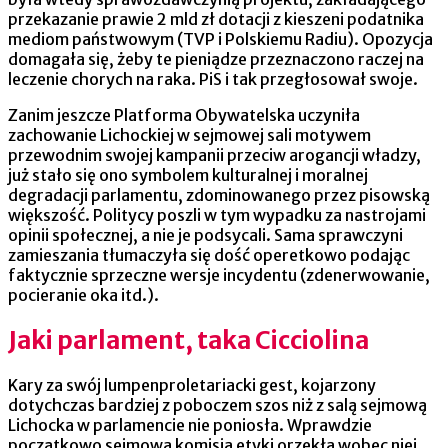
przekazanie prawie 2 mld zł dotacji z kieszeni podatnika
mediom państwowym (TVP i Polskiemu Radiu). Opozycja
domagała się, żeby te pieniądze przeznaczono raczej na
leczenie chorych na raka. PiS i tak przegłosował swoje.
Zanim jeszcze Platforma Obywatelska uczyniła
zachowanie Lichockiej w sejmowej sali motywem
przewodnim swojej kampanii przeciw arogancji władzy,
już stało się ono symbolem kulturalnej i moralnej
degradacji parlamentu, zdominowanego przez pisowską
większość. Politycy poszli w tym wypadku za nastrojami
opinii społecznej, a nie je podsycali. Sama sprawczyni
zamieszania tłumaczyła się dość operetkowo podając
faktycznie sprzeczne wersje incydentu (zdenerwowanie,
pocieranie oka itd.).
Jaki parlament, taka Cicciolina
Kary za swój lumpenproletariacki gest, kojarzony
dotychczas bardziej z poboczem szos niż z salą sejmową
Lichocka w parlamencie nie poniosła. Wprawdzie
początkowo sejmowa komisja etyki orzekła wobec niej