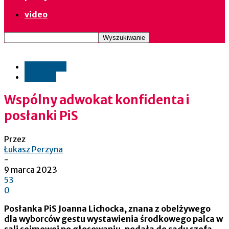
video
informacje
polityka
Wspólny adwokat konfidenta i
posłanki PiS
Przez
Łukasz Perzyna
-
9 marca 2023
53
0
Posłanka PiS Joanna Lichocka, znana z obelżywego
dla wyborców gestu wystawienia środkowego palca w
sali sejmowej po głosowaniu, podała do sądu szefa