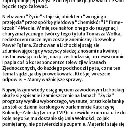
zaproponuje jej przejście do tej redakcji. Już wkrótce sam
będzie tego żałować.
Niebawem “Życie” staje się obiektem “wrogiego
przejęcia” przez spółkę giełdową “Chemiskór” i “firmę-
krzak” 4Media. W miejsce nakłonionego do rezygnacji
charyzmatycznego twórcy tego tytułu Tomasza Wołka,
redaktorem naczelnym zostaje anemiczny i bezwolny
Paweł Fąfara. Zachowania Lichockiej stają się
zdumiewające: gdy wszyscy siedzą z nosami na kwintę i
zastanawiają co dalej, ona przechadza się po newsroomie
i papla coś o korespondentce telewizji w Stanach
Zjednoczonych, do każdego podchodzi i pyta, co na ten
temat sądzi, jakby prowokowała. Ktoś jej wreszcie
odpowie: – Mamy ważniejsze sprawy.
Największym wtedy osiągnięciem zawodowym Lichockiej
okaże się spisanie i zamieszczenie na łamach “Życia”
prognozy wyniku wyborczego, wysnutej przez koleżankę
ze stolika dziennikarskiego w parlamencie Katarzynę
Kolendę-Zaleską (wtedy TVP): przewiduje ona m.in. że do
kolejnego Sejmu dostanie się Unia Wolności, co jak
pamiętamy, nie potwierdzi się zupełnie. Materiał staje się