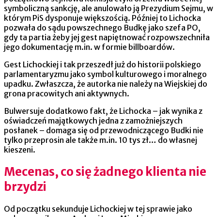
symboliczną sankcję, ale anulowało ją Prezydium Sejmu, w
którym PiS dysponuje większością. Później to Lichocka
pozwała do sądu powszechnego Budkę jako szefa PO,
gdy ta partia żeby jej gest napiętnować rozpowszechniła
jego dokumentację m.in. w formie billboardów.
Gest Lichockiej i tak przeszedł już do historii polskiego
parlamentaryzmu jako symbol kulturowego i moralnego
upadku. Zwłaszcza, że autorka nie należy na Wiejskiej do
grona pracowitych ani aktywnych.
Bulwersuje dodatkowo fakt, że Lichocka – jak wynika z
oświadczeń majątkowych jedna z zamożniejszych
posłanek – domaga się od przewodniczącego Budki nie
tylko przeprosin ale także m.in. 10 tys zł… do własnej
kieszeni.
Mecenas, co się żadnego klienta nie
brzydzi
Od początku sekunduje Lichockiej w tej sprawie jako