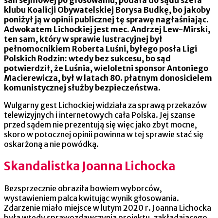
klubu Koalicji Obywatelskiej Borysa Budkę, bo jakoby
poniżył ją w opinii publicznej tę sprawę nagłaśniając.
Adwokatem Lichockiej jest mec. Andrzej Lew-Mirski,
ten sam, który w sprawie lustracyjnej był
pełnomocnikiem Roberta Luśni, byłego posła Ligi
Polskich Rodzin: wtedy bez sukcesu, bo sąd
potwierdził, że Luśnia, wieloletni sponsor Antoniego
Macierewicza, był w latach 80. płatnym donosicielem
komunistycznej służby bezpieczeństwa.
Wulgarny gest Lichockiej widziała za sprawą przekazów
telewizyjnych i internetowych cała Polska. Jej szanse
przed sądem nie prezentują się więc jako zbyt mocne,
skoro w potocznej opinii powinna w tej sprawie stać się
oskarżoną a nie powódką.
Skandalistka Joanna Lichocka
Bezsprzecznie obraziła bowiem wyborców,
wystawieniem palca kwitując wynik głosowania.
Zdarzenie miało miejsce w lutym 2020 r. Joanna Lichocka
była wtedy sprawozdawczynią projektu, zakładającego