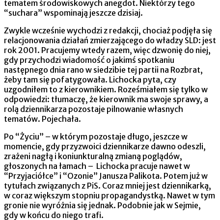
tematem środowiskowych anegdot. Niektórzy tego
“suchara” wspominają jeszcze dzisiaj.
Zwykle wcześnie wychodzi z redakcji, chociaż podjęła się
relacjonowania działań zmierzającego do władzy SLD: jest
rok 2001. Pracujemy wtedy razem, więc dzwonię do niej,
gdy przychodzi wiadomość o jakimś spotkaniu
następnego dnia rano w siedzibie tej partii na Rozbrat,
żeby tam się pofatygowała. Lichocka pyta, czy
uzgodniłem to z kierownikiem. Roześmiałem się tylko w
odpowiedzi: tłumaczę, że kierownik ma swoje sprawy, a
rolą dziennikarza pozostaje pilnowanie własnych
tematów. Pojechała.
Po “Życiu” – w którym pozostaje długo, jeszcze w
momencie, gdy przyzwoici dziennikarze dawno odeszli,
zrażeni nagłą i koniunkturalną zmianą poglądów,
głoszonych na łamach – Lichocka pracuje nawet w
“Przyjaciółce” i “Ozonie” Janusza Palikota. Potem już w
tytułach związanych z PiS. Coraz mniej jest dziennikarką,
w coraz większym stopniu propagandystką. Nawet w tym
gronie nie wyróżnia się jednak. Podobnie jak w Sejmie,
gdy w końcu do niego trafi.