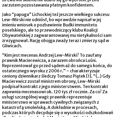
zarzutem pozostawania płatnym konfidentem.
Jako “papuga” Lichockiej też jeszcze wielkiego sukcesu
Lew-Mirski nie odniósł, bo wprawdzie napisał w jej
imieniu wniosek o pozbawienie Budki immunitetu
poselskiego, ale to przewodniczący klubu Koalicji
Obywatelskiej z zagwarantowanej mu nietykalności sam
zrezygnował. Rację obojga zważy teraz i zmierzy sąd w
Gliwicach.
“Kim jest mecenas Andrzej Lew-Mirski? To zaufany
prawnik Macierewicza, a zarazem obrońca Luśni.
Reprezentował go przed sądem aż do samego końca, do
ostatecznego wyroku z 2006 r.” – charakteryzuje
ceniony dziennikarz śledczy Tomasz Piątek [1]. “(..) Gdy
Macierewicz został ministrem obrony, Lew-Mirski
podpisał kontrakt z jego ministerstwem. Ten kontrakt
zapewnia mecenasowi ok. 120 tys zł rocznie. Za co? Za
usługi szczególnej wagi: prawnik reprezentuje
ministerstwo w sprawach cywilnych związanych z
katastrofą smoleńską. A dokładnie w procesach,
podczas których decyduje się o wysokości odszkodowań