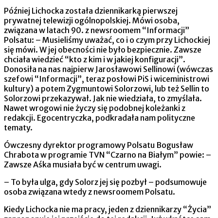
Później Lichocka została dziennikarką pierwszej
prywatnej telewizji ogólnopolskiej. Mówi osoba,
związana w latach 90. z newsroomem “Informacji”
Polsatu: – Musieliśmy uważać, co i o czym przy Lichockiej
się mówi. W jej obecności nie było bezpiecznie. Zawsze
chciała wiedzieć “kto z kim i w jakiej konfiguracji”.
Donosiła na nas najpierw Jarosławowi Sellinowi (wówczas
szefowi “Informacji”, teraz posłowi PiS i wiceministrowi
kultury) a potem Zygmuntowi Solorzowi, lub też Sellin to
Solorzowi przekazywał. Jak nie wiedziała, to zmyślała.
Nawet wrogowi nie życzy się podobnej koleżanki z
redakcji. Egocentryczka, podkradała nam polityczne
tematy.
Ówczesny dyrektor programowy Polsatu Bogusław
Chrabota w programie TVN “Czarno na Białym” powie: –
Zawsze Aśka musiała być w centrum uwagi.
– To była ulga, gdy Solorz jej się pozbył – podsumowuje
osoba związana wtedy z newsroomem Polsatu.
Kiedy Lichocka nie ma pracy, jeden z dziennikarzy “Życia”