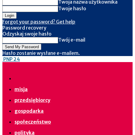
Twoja nazwa użytkownika
Twoje hasło
Forgot your password? Get help
Password recovery
Odzyskaj swoje hasło
Twój e-mail
Hasło zostanie wysłane e-mailem.
PNP 24
misja
przedsiębiorcy
gospodarka
społeczeństwo
polityka