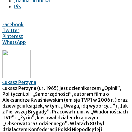
Joanna Lichocka
PiS
Facebook
Twitter
Pinterest
WhatsApp
Łukasz Perzyna
Łukasz Perzyna (ur. 1965) jest dziennikarzem „Opinii”,
Polityczni.pl i „Samorządności”, autorem filmu o
Aleksandrze Kwaśniewskim (emisja TVP1 w 2006 r.) oraz
dziewięciu książek, w tym. „Uwaga, idą wyborcy…” i „Jak
z Pierwszej Brygady”. Pracował m.in. w „Wiadomościach
TVP” i „Życiu”, kierował działem krajowym
„Obserwatora Codziennego”. W latach 80 był
działaczem Konfederacji Polski Niepodległej i