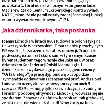
dla ofiar katastrofy. (..) Maciej Lew-Mirski (..) syn
adwokata (..) brał udział w nocnym wtargnięciu ludzi
Macierewicza do Centrum Eksperckiego Kontrwywiadu
NATO, mimo, że nie pełnił wtedy żadnej formalnej funkcji
w kontrwywiadzie wojskowym…” [2].
Jaka dziennikarka, taka posłanka
Joanna Lichocka w latach 80. studiowała polonistykę na
Uniwersytecie Warszawskim. Z materiałów przychylnych
PiS wynika, że zarazem działała w opozycji. Trudno to
podważać, natomiast skoro sam w tym samym czasie
byłem studentem tego właśnie kierunku na UW oraz
działaczem Konfederacji Polski Niepodległej i
dziennikarzem wydawanego poza zasięgiem cenzury
“Orła Białego”, a pracę dyplomową o Leopoldzie
Tyrmandzie oddawałem recenzentowi prof. Andrzejowi
Lamowi do oceny akurat w powyborczy poranek 5
czerwca 1989 r. – mogę tylko zaświadczyć, że z żadnymi
formami podobnej aktywności Lichockiej wówczas się nie
spotkałem. Zapewne działała w konspiracji tak głębokiej,
że nikt o niej nie wiedział. Ale odłóżmy żarty na bok.