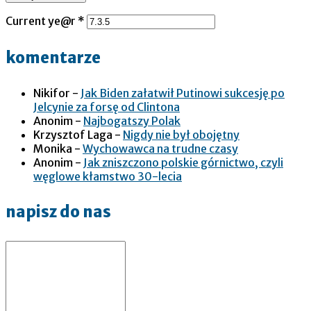
Current ye@r
*
komentarze
Nikifor
-
Jak Biden załatwił Putinowi sukcesję po
Jelcynie za forsę od Clintona
Anonim
-
Najbogatszy Polak
Krzysztof Laga
-
Nigdy nie był obojętny
Monika
-
Wychowawca na trudne czasy
Anonim
-
Jak zniszczono polskie górnictwo, czyli
węglowe kłamstwo 30-lecia
napisz do nas