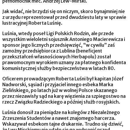
pełnomocnik mec. Andrzej Lew-Mirski.
Jak widać, nie brzydzi się on niczym, skoro bynajmniej nie
z urzędu reprezentował przed dwudziestu laty w sprawie
lustracyjnej Roberta Luśnię.
Luśnia, wtedy poseł Ligi Polskich Rodzin, ale przede
wszystkim wieloletni sojusznik Antoniego Macierewicza i
sponsor jego licznych przedsięwzięć, “w cywilu” zaś
zamożny przedsiębiorca z Lublina (beneficjent
przekształceń własnościowych Herbapolu) został
prawomocnym wyrokiem uznany za płatnego konfidenta
komunistycznej służby bezpieczeństwa w latach 80.
Oficerem prowadzącym Roberta Luśni był kapitan Józef
Nadworski, sąsiad i przyjaciel innego esbeka Marka
Zielińskiego, po latach już w wolnej Polsce skazanego
przez niezawisły sąd na karę więzienia za szpiegostwo na
rzecz Związku Radzieckiego a później służb rosyjskich.
Luśnia donosił za pieniądze na kolegów z Niezależnego
Zrzeszenia Studentów a nawet znajomego harcerza.
Wskazywał esbekom tajne drukarnie. Trudno się dziwić,
że Lwu Mirskiemu nie udało się go wybronić przed