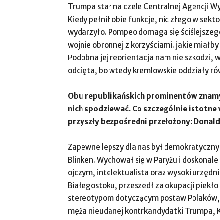
Trumpa stał na czele Centralnej Agencji W
Kiedy pełnił obie funkcje, nic złego w sekt
wydarzyło. Pompeo domaga się ściślejszego
wojnie obronnej z korzyściami. jakie miałb
Podobna jej reorientacja nam nie szkodzi, 
odcięta, bo wtedy kremlowskie oddziały rów
Obu republikańskich prominentów znamy 
nich spodziewać. Co szczególnie istotne 
przyszły bezpośredni przełożony: Donal
Zapewne lepszy dla nas był demokratyczny 
Blinken. Wychował się w Paryżu i doskonale
ojczym, intelektualista oraz wysoki urzędn
Białegostoku, przeszedł za okupacji piekł
stereotypom dotyczącym postaw Polaków, b
męża nieudanej kontrkandydatki Trumpa, Ka