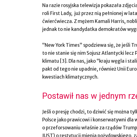
Na razie rosyjska telewizja pokazała zdjęci
roli First Lady, już przez nią pełnionej w 
ćwierćwiecza. Z mężem Kamali Harris, nob
jednak to nie kandydatka demokratów wyg
“New York Times” spodziewa się, że jeśli 
to nie stanie się nim Sojusz Atlantycki lec
klimatu [3]. Dla nas, jako “kraju węgla i s
pakt od tego nie upadnie, również Unii Euro
kwestiach klimatycznych.
Postawił nas w jednym rz
Jeśli o presję chodzi, to dziwić się można 
Polsce jako prawicowi i konserwatywni dla
o przeforsowaniu właśnie za rządów Trumpa
JUST) o restytucji mienia pożydowskiego, 