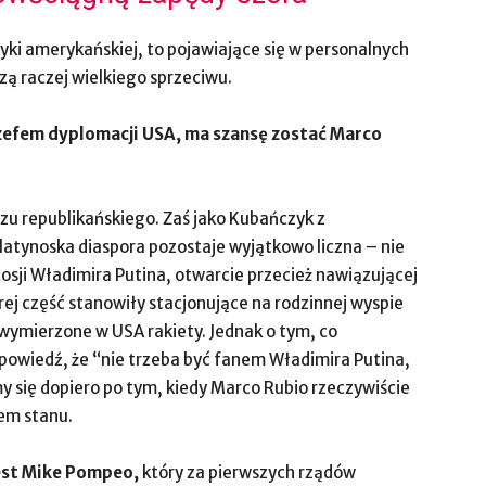
tyki amerykańskiej, to pojawiające się w personalnych
ą raczej wielkiego sprzeciwu.
zefem dyplomacji USA, ma szansę zostać Marco
zu republikańskiego. Zaś jako Kubańczyk z
 latynoska diaspora pozostaje wyjątkowo liczna – nie
Rosji Władimira Putina, otwarcie przecież nawiązującej
órej część stanowiły stacjonujące na rodzinnej wyspie
o wymierzone w USA rakiety. Jednak o tym, co
powiedź, że “nie trzeba być fanem Władimira Putina,
 się dopiero po tym, kiedy Marco Rubio rzeczywiście
zem stanu.
jest Mike Pompeo,
który za pierwszych rządów