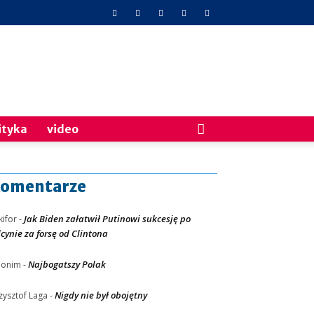
ityka
video
omentarze
Jak Biden załatwił Putinowi sukcesję po
kifor
-
lcynie za forsę od Clintona
Najbogatszy Polak
nonim
-
Nigdy nie był obojętny
zysztof Laga
-