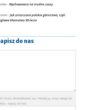
Wychowawca na trudne czasy
nika
-
Jak zniszczono polskie górnictwo, czyli
nonim
-
glowe kłamstwo 30-lecia
apisz do nas
eśli chcesz skontaktować się z Redakcją, masz uwagi do
kstu - napisz do nas: