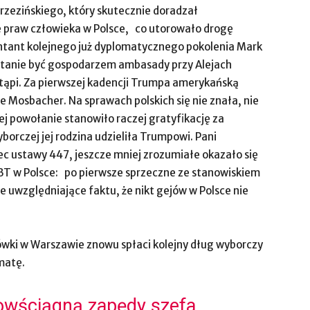
rzezińskiego, który skutecznie doradzał
 praw człowieka w Polsce, co utorowało drogę
entant kolejnego już dyplomatycznego pokolenia Mark
estanie być gospodarzem ambasady przy Alejach
stąpi. Za pierwszej kadencji Trumpa amerykańską
Mosbacher. Na sprawach polskich się nie znała, nie
Jej powołanie stanowiło raczej gratyfikację za
orczej jej rodzina udzieliła Trumpowi. Pani
c ustawy 447, jeszcze mniej zrozumiałe okazało się
GBT w Polsce: po pierwsze sprzeczne ze stanowiskiem
ie uwzględniające faktu, że nikt gejów w Polsce nie
ówki w Warszawie znowu spłaci kolejny dług wyborczy
matę.
powściągną zapędy szefa