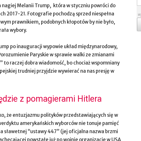
a nagiej Melanii Trump, która w styczniu powróci do
latach 2017-21. Fotografie pochodzą sprzed niespełna
w
liwym prawnikiem, podobnych kłopotów by nie było,
rała wybory.
Trump po inauguracji wypowie układ międzynarodowy,
z Porozumienie Paryskie w sprawie walki ze zmianami
tali” to raczej dobra wiadomość, bo chociaż wspomniany
pejskiej trudniej przyjdzie wywierać na nas presję w
ędzie z pomagierami Hitlera
tylko, że entuzjazmu polityków przedstawiających się w
 werdyktu amerykańskich wyborców nie tonuje pamięć
 sławetnej “ustawy 447” (jej oficjalna nazwa brzmi
zachęcającej powstałe już po wojnie organizacje w USA