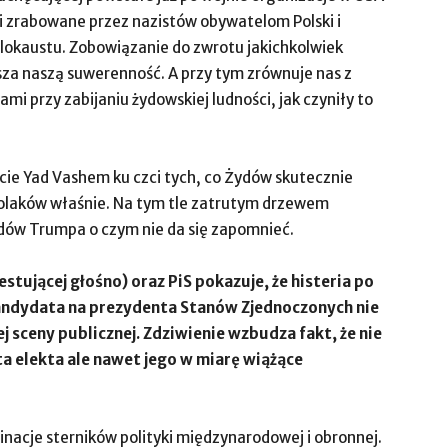
i zrabowane przez nazistów obywatelom Polski i
okaustu. Zobowiązanie do zwrotu jakichkolwiek
a naszą suwerenność. A przy tym zrównuje nas z
i przy zabijaniu żydowskiej ludności, jak czyniły to
cie Yad Vashem ku czci tych, co Żydów skutecznie
olaków właśnie. Na tym tle zatrutym drzewem
ądów Trumpa o czym nie da się zapomnieć.
tującej głośno) oraz PiS pokazuje, że histeria po
ndydata na prezydenta Stanów Zjednoczonych nie
ej sceny publicznej. Zdziwienie wzbudza fakt, że nie
nta elekta ale nawet jego w miarę wiążące
inacje sterników polityki międzynarodowej i obronnej.