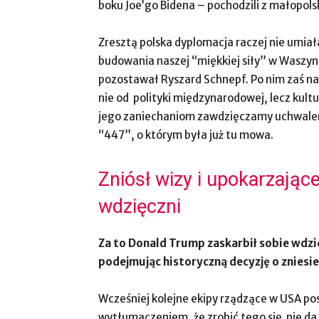
boku Joe’go Bidena – pochodzili z małopols
Zresztą polska dyplomacja raczej nie umi
budowania naszej “miękkiej siły” w Wasz
pozostawał Ryszard Schnepf. Po nim zaś nas
nie od polityki międzynarodowej, lecz kultury
jego zaniechaniom zawdzięczamy uchwaleni
“447”, o którym była już tu mowa.
Zniósł wizy i upokarzają
wdzięczni
Za to Donald Trump zaskarbił sobie wdzi
podejmując historyczną decyzję o zniesie
Wcześniej kolejne ekipy rządzące w USA po
wytłumaczeniem, że zrobić tego się nie da