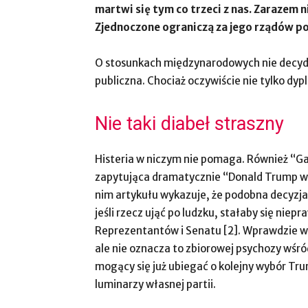
martwi się tym co trzeci z nas. Zarazem 
Zjednoczone ograniczą za jego rządów pom
O stosunkach międzynarodowych nie decyduj
publiczna. Chociaż oczywiście nie tylko dyp
Nie taki diabeł straszny
Histeria w niczym nie pomaga. Również “G
zapytująca dramatycznie “Donald Trump w
nim artykułu wykazuje, że podobna decyzja
jeśli rzecz ująć po ludzku, stałaby się n
Reprezentantów i Senatu [2]. Wprawdzie wy
ale nie oznacza to zbiorowej psychozy wśr
mogący się już ubiegać o kolejny wybór Tru
luminarzy własnej partii.