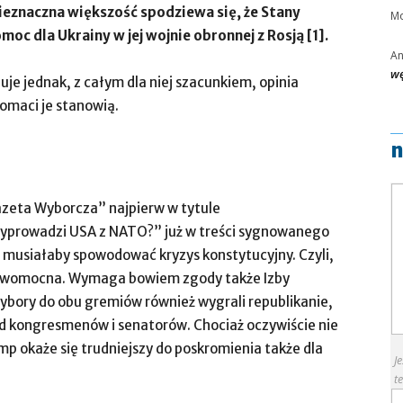
nieznaczna większość spodziewa się, że Stany
Mo
oc dla Ukrainy w jej wojnie obronnej z Rosją [1].
A
wę
e jednak, z całym dla niej szacunkiem, opinia
lomaci je stanowią.
n
azeta Wyborcza” najpierw w tytule
yprowadzi USA z NATO?” już w treści sygnowanego
 musiałaby spowodować kryzys konstytucyjny. Czyli,
ieprawomocna. Wymaga bowiem zgody także Izby
bory do obu gremiów również wygrali republikanie,
ód kongresmenów i senatorów. Chociaż oczywiście nie
mp okaże się trudniejszy do poskromienia także dla
J
te