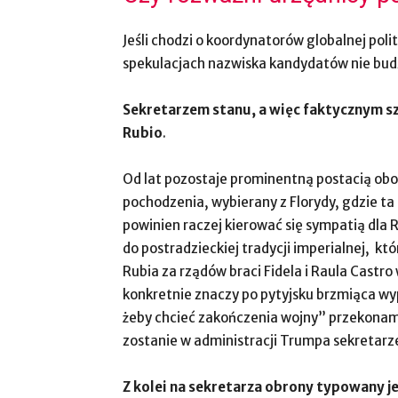
Jeśli chodzi o koordynatorów globalnej poli
spekulacjach nazwiska kandydatów nie budz
Sekretarzem stanu, a więc faktycznym s
Rubio
.
Od lat pozostaje prominentną postacią obo
pochodzenia, wybierany z Florydy, gdzie ta
powinien raczej kierować się sympatią dla 
do postradzieckiej tradycji imperialnej, kt
Rubia za rządów braci Fidela i Raula Castr
konkretnie znaczy po pytyjsku brzmiąca wy
żeby chcieć zakończenia wojny” przekonamy
zostanie w administracji Trumpa sekretar
Z kolei na sekretarza obrony typowany 