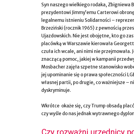
Syn naszego wielkiego rodaka, Zbigniewa B
prezydentowi Jimmy’emu Carterowi obronę
legalnemu istnieniu Solidarności – reprez
Brzeziński (rocznik 1965) z pewnością prz
Ujazdowskich. Nie jest obojętne, kto go za
placówką w Warszawie kierowała Georgette 
czuła ich wcale, ani nimi nie przejmowała. 
znaczącą pomoc, jakiej w kampanii przedwyb
Mosbacher zajęła szpetne stanowisko wobe
jej upominanie się o prawa społeczności L
własnej partii, po drugie, co ważniejsze – n
dyskryminuje.
Wkrótce okaże się, czy Trump obsadą plac
czy wyśle do nas jednak wytrawnego dyplo
Czy rozważni urzędnicy 