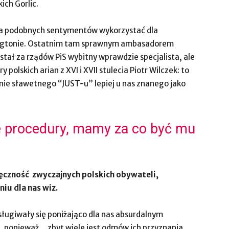
kich Gorlic.
ała podobnych sentymentów wykorzystać dla
yngtonie. Ostatnim tam sprawnym ambasadorem
tał za rządów PiS wybitny wprawdzie specjalista, ale
 polskich arian z XVI i XVII stulecia Piotr Wilczek: to
e sławetnego “JUST-u” lepiej u nas znanego jako
ce procedury, mamy za co być mu
ęczność zwyczajnych polskich obywateli,
niu dla nas wiz.
sługiwały się poniżająco dla nas absurdalnym
, ponieważ… zbyt wiele jest odmów ich przyznania.