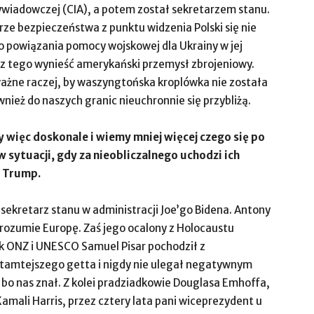
ywiadowczej (CIA), a potem został sekretarzem stanu.
orze bezpieczeństwa z punktu widzenia Polski się nie
 powiązania pomocy wojskowej dla Ukrainy w jej
y z tego wynieść amerykański przemysł zbrojeniowy.
ważne raczej, by waszyngtońska kroplówka nie została
nież do naszych granic nieuchronnie się przybliżą.
więc doskonale i wiemy mniej więcej czego się po
w sytuacji, gdy za nieobliczalnego uchodzi ich
d Trump.
sekretarz stanu w administracji Joe’go Bidena. Antony
 rozumie Europę. Zaś jego ocalony z Holocaustu
ik ONZ i UNESCO Samuel Pisar pochodził z
o tamtejszego getta i nigdy nie ulegał negatywnym
o nas znał. Z kolei pradziadkowie Douglasa Emhoffa,
mali Harris, przez cztery lata pani wiceprezydent u