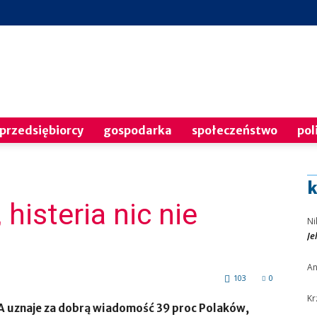
PNP
przedsiębiorcy
gospodarka
społeczeństwo
pol
k
histeria nic nie
24
Ni
Je
A
103
0
Kr
 uznaje za dobrą wiadomość 39 proc Polaków,