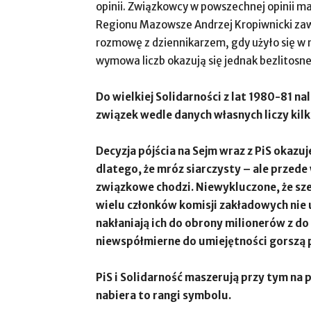
opinii. Związkowcy w powszechnej opinii m
Regionu Mazowsze Andrzej Kropiwnicki zaw
rozmowę z dziennikarzem, gdy użyło się w n
wymowa liczb okazują się jednak bezlitosn
Do wielkiej Solidarności z lat 1980-81 n
związek wedle danych własnych liczy kil
Decyzja pójścia na Sejm wraz z PiS okazuj
dlatego, że mróz siarczysty – ale przed
związkowe chodzi. Niewykluczone, że sze
wielu członków komisji zakładowych nie
nakłaniają ich do obrony milionerów z d
niewspółmierne do umiejętności gorszą p
PiS i Solidarność maszerują przy tym na 
nabiera to rangi symbolu.