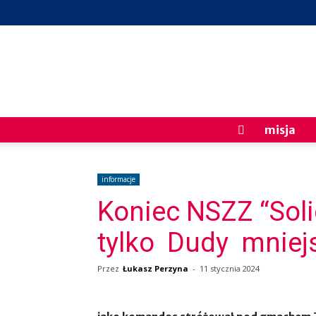
misja
informacje
Koniec NSZZ “Soli
tylko Dudy mnie
Przez
Łukasz Perzyna
-
11 stycznia 2024