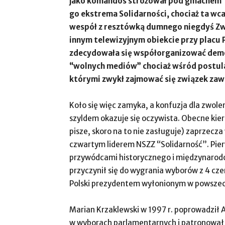
jako komandos stróżował pod gmachem Tel
go ekstrema Solidarności, chociaż ta wc
wespół z resztówką dumnego niegdyś Zwi
innym telewizyjnym obiekcie przy placu
zdecydowała się współorganizować demon
“wolnych mediów” chociaż wśród postul
którymi zwykł zajmować się związek za
Koło się więc zamyka, a konfuzja dla zwol
szyldem okazuje się oczywista. Obecne kiero
pisze, skoro na to nie zasługuje) zaprzecza w
czwartym liderem NSZZ “Solidarność”. Pie
przywódcami historycznego i międzynarod
przyczynił się do wygrania wyborów z 4 czer
Polski prezydentem wyłonionym w powsze
Marian Krzaklewski w 1997 r. poprowadził 
w wyborach parlamentarnych i patronował p