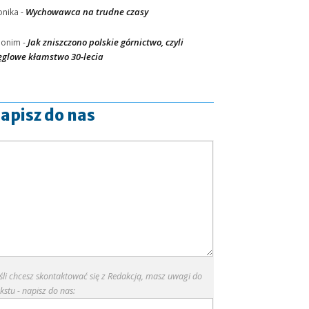
Wychowawca na trudne czasy
nika
-
Jak zniszczono polskie górnictwo, czyli
nonim
-
glowe kłamstwo 30-lecia
apisz do nas
eśli chcesz skontaktować się z Redakcją, masz uwagi do
kstu - napisz do nas: