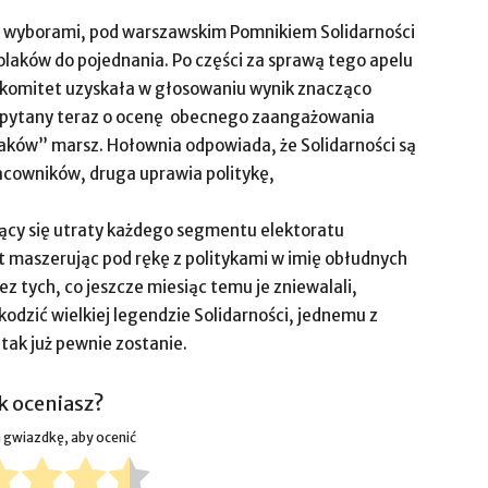
d wyborami, pod warszawskim Pomnikiem Solidarności
olaków do pojednania. Po części za sprawą tego apelu
u komitet uzyskała w głosowaniu wynik znacząco
Zapytany teraz o ocenę obecnego zaangażowania
laków” marsz. Hołownia odpowiada, że Solidarności są
acowników, druga uprawia politykę,
jący się utraty każdego segmentu elektoratu
t maszerując pod rękę z politykami w imię obłudnych
 tych, co jeszcze miesiąc temu je zniewalali,
kodzić wielkiej legendzie Solidarności, jednemu z
I tak już pewnie zostanie.
k oceniasz?
na gwiazdkę, aby ocenić