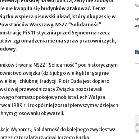
ewizji Polskiej na Woronicza, żeby nie zdobyła
Mo
ale nie kwapiła się budynków atakować. Teraz
ązku wspiera pisowski układ, który okopał się w
A
 Powstańców Warszawy. NSZZ “Solidarność”
wę
strację PiS 11 stycznia przed Sejmem na rzecz
atów zgromadzenia nie ma spraw pracowniczych,
wodowy.
n
enników trwania NSZZ “Solidarność” pod historycznym
wnictwo związku (dziś już go wielką literą się nie
ielkiej i chlubnej tradycji. Piotr Duda jest dopiero
rwsi dwaj przewodniczący Związku pozostawali
owego formatu: pokojowy noblista Lech Wałęsa
wca 1989 r. i rok później został pierwszym w dziejach
chnym głosowaniu obywateli.
J
Akcję Wyborczą Solidarność do kolejnego zwycięstwa
te
rzez cztery lata rządowi Jerzego Buzka,