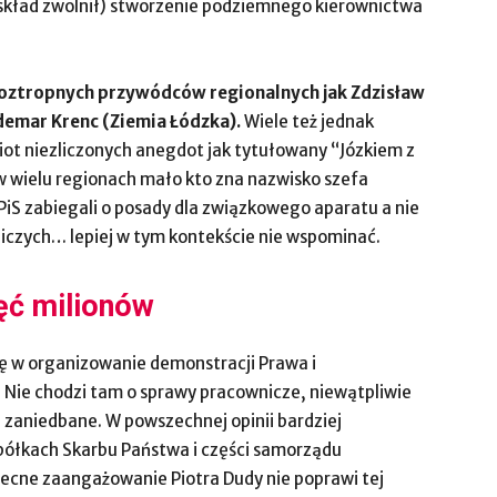
skład zwolnił) stworzenie podziemnego kierownictwa
 roztropnych przywódców regionalnych jak Zdzisław
emar Krenc (Ziemia Łódzka).
Wiele też jednak
ot niezliczonych anegdot jak tytułowany “Józkiem z
w wielu regionach mało kto zna nazwisko szefa
 PiS zabiegali o posady dla związkowego aparatu a nie
iczych… lepiej w tym kontekście nie wspominać.
ięć milionów
ię w organizowanie demonstracji Prawa i
 Nie chodzi tam o sprawy pracownicze, niewątpliwie
 zaniedbane. W powszechnej opinii bardziej
półkach Skarbu Państwa i części samorządu
ecne zaangażowanie Piotra Dudy nie poprawi tej