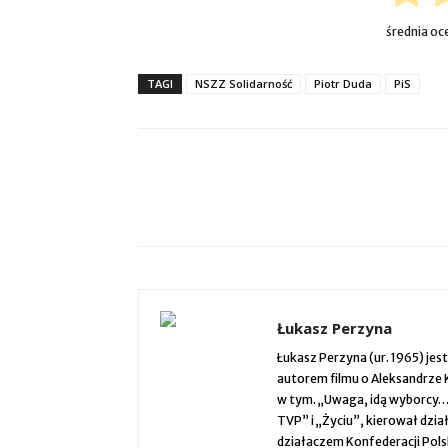
średnia oc
TAGI
NSZZ Solidarność
Piotr Duda
PiS
Łukasz Perzyna
Łukasz Perzyna (ur. 1965) jes
autorem filmu o Aleksandrze 
w tym. „Uwaga, idą wyborcy…”
TVP” i „Życiu”, kierował dz
działaczem Konfederacji Pols