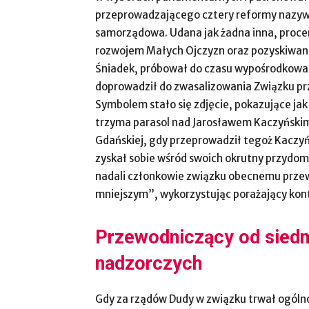
przeprowadzającego cztery reformy nazywan
samorządowa. Udana jak żadna inna, procent
rozwojem Małych Ojczyzn oraz pozyskiwani
Śniadek, próbował do czasu wypośrodkować 
doprowadził do zwasalizowania Związku pr
Symbolem stało się zdjęcie, pokazujące jak
trzyma parasol nad Jarosławem Kaczyńskim. 
Gdańskiej, gdy przeprowadził tegoż Kaczy
zyskał sobie wśród swoich okrutny przydo
nadali członkowie związku obecnemu prze
mniejszym”, wykorzystując porażający kont
Przewodniczący od siedmi
nadzorczych
Gdy za rządów Dudy w związku trwał ogólnop