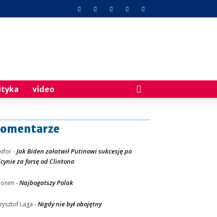
ityka
video
omentarze
Jak Biden załatwił Putinowi sukcesję po
kifor
-
lcynie za forsę od Clintona
Najbogatszy Polak
nonim
-
Nigdy nie był obojętny
zysztof Laga
-