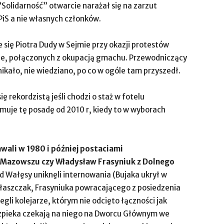
 “Solidarność” otwarcie narażał się na zarzut
iS a nie własnych członków.
 się Piotra Dudy w Sejmie przy okazji protestów
ie, połączonych z okupacją gmachu. Przewodniczący
ikało, nie wiedziano, po co w ogóle tam przyszedł.
ię rekordzistą jeśli chodzi o staż w fotelu
uje tę posadę od 2010 r, kiedy to w wyborach
wali w 1980 i później postaciami
 Mazowszu czy Władysław Frasyniuk z Dolnego
d Wałęsy uniknęli internowania (Bujaka ukrył w
Błaszczak, Frasyniuka powracającego z posiedzenia
gli kolejarze, którym nie odcięto łączności jak
bezpieka czekają na niego na Dworcu Głównym we