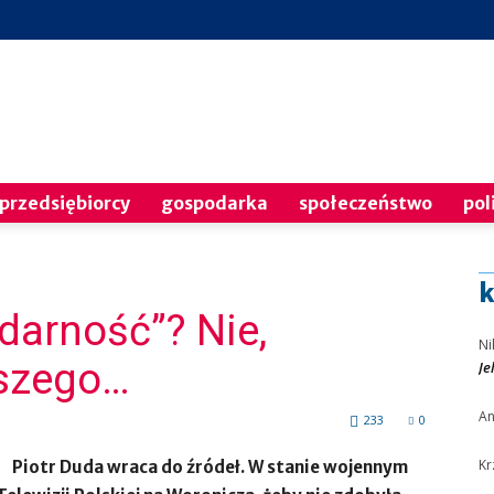
PNP
przedsiębiorcy
gospodarka
społeczeństwo
pol
k
darność”? Nie,
24
Ni
jszego…
Je
A
233
0
Kr
Piotr Duda wraca do źródeł. W stanie wojennym