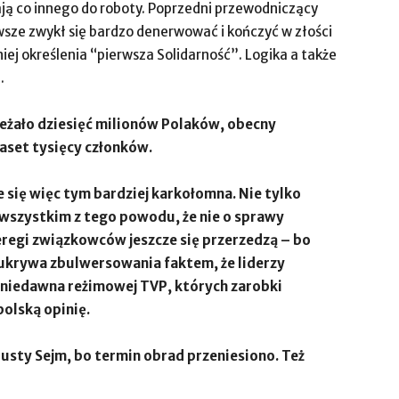
ają co innego do roboty. Poprzedni przewodniczący
sze zwykł się bardzo denerwować i kończyć w złości
iej określenia “pierwsza Solidarność”. Logika a także
e.
ależało dziesięć milionów Polaków, obecny
kaset tysięcy członków.
e się więc tym bardziej karkołomna. Nie tylko
e wszystkim z tego powodu, że nie o sprawy
regi związkowców jeszcze się przerzedzą – bo
 ukrywa zbulwersowania faktem, że liderzy
o niedawna reżimowej TVP, których zarobki
olską opinię.
pusty Sejm, bo termin obrad przeniesiono. Też