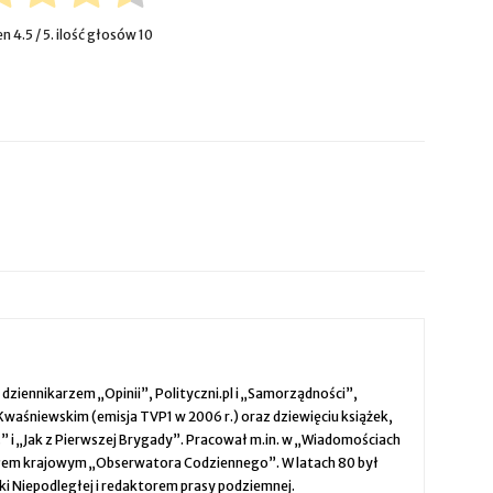
en
4.5
/ 5. ilość głosów
10
t dziennikarzem „Opinii”, Polityczni.pl i „Samorządności”,
Kwaśniewskim (emisja TVP1 w 2006 r.) oraz dziewięciu książek,
 i „Jak z Pierwszej Brygady”. Pracował m.in. w „Wiadomościach
iałem krajowym „Obserwatora Codziennego”. W latach 80 był
ki Niepodległej i redaktorem prasy podziemnej.