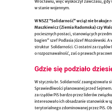
Wrocławiu, więc wyskoczył zawczasu, gdy 
w stanie wojennym.
W NSZZ “Solidarność” wciąż nie brakuje
Maszkiewicz (Ziemia Radomska) czy Wald
pociesznych postaci, stanowiących przedmi
bagien” szef Podlasia Józef Mozolewski. A 
struktur Solidarności. Ci ostatni za rządów
o rozpoznawalność, zaś o prawach pracown
Gdzie się podziało dzies
W styczniu br. Solidarność zaangażowała s
Sprawiedliwości planowanej przed Sejmem.
za rządów PiS bardzo przez liderów związku
interesowało ich obsadzanie stanowisk w s
terytorialnego zdominowanej przez PiS. Ob