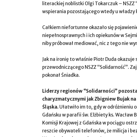
literackiej noblistki Olgi Tokarczuk – NSZZ
wspierania pozostającego wtedy u władzy P
Całkiem niefortunne okazało się pojawienie
niepełnosprawnych i ich opiekunów w Sejm
niby próbował mediować, nic z tego nie wyn
Jak na ironię to właśnie Piotr Duda okazuje s
przewodniczącego NSZZ “Solidarność”. Zajm
pokonał Śniadka.
Liderzy regionów “Solidarności” pozosta
charyzmatycznymi jak Zbigniew Bujak na
Śląska.
Ułatwiło im to, gdy w odróżnieniu o
Gdańsku w parafii św. Elżbiety ks. Wacław 
Komisji Krajowej z Gdańska w pociągu ostrze
reszcie obywateli telefonów, że milicja i 