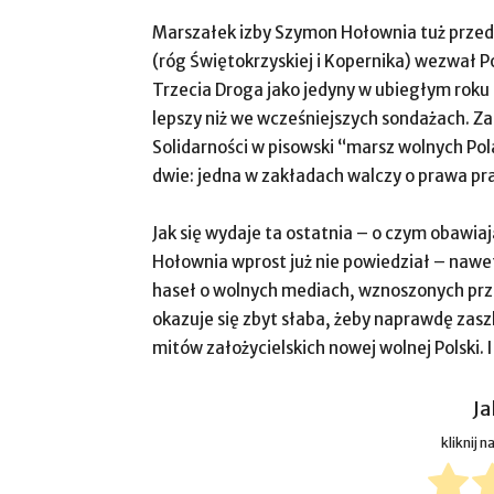
Marszałek izby Szymon Hołownia tuż prze
(róg Świętokrzyskiej i Kopernika) wezwał P
Trzecia Droga jako jedyny w ubiegłym rok
lepszy niż we wcześniejszych sondażach. 
Solidarności w pisowski “marsz wolnych Po
dwie: jedna w zakładach walczy o prawa pr
Jak się wydaje ta ostatnia – o czym obawia
Hołownia wprost już nie powiedział – nawe
haseł o wolnych mediach, wznoszonych przez
okazuje się zbyt słaba, żeby naprawdę zasz
mitów założycielskich nowej wolnej Polski. 
Ja
kliknij 