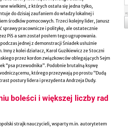
e wielkimi, z których ostała się jedna tylko,
w
uje do dzisiaj zaufaniem do władzy lokalnej i
em środków pomocowych. Trzeci kolejny lider, Janusz
sprawy pracownicze i politykę, ale ostatecznie
zez PiS a sam został posłem tego ugrupowania.
 podczas jednej z demonstracji Śniadek usłużnie
Inny z kolei działacz, Karol Guzikiewicz ze Stoczni
ńskiego przez kordon związkowców oblegających Sejm
mek “psa przewodnika”. Podobnie brutalną ksywę
wodniczącemu, którego przezywają po prostu “Dudą
rast postury lidera i prezydenta Andrzeja Dudy.
u boleści i większej liczby rad
olski strajk nauczycieli, wsparty m.in. autorytetem