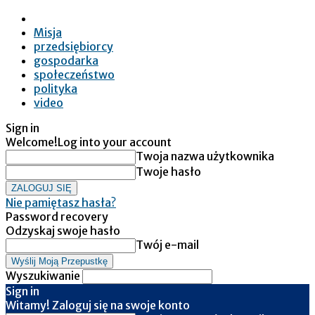
Misja
przedsiębiorcy
gospodarka
społeczeństwo
polityka
video
Sign in
Welcome!
Log into your account
Twoja nazwa użytkownika
Twoje hasło
Nie pamiętasz hasła?
Password recovery
Odzyskaj swoje hasło
Twój e-mail
Wyszukiwanie
Sign in
Witamy! Zaloguj się na swoje konto