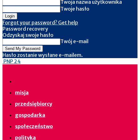
Twoja nazwa użytkownika
Twoje hasło
Forgot your password? Get help
Password recovery
Odzyskaj swoje hasło
Twój e-mail
Hasło zostanie wysłane e-mailem.
PNP 24
misja
przedsiębiorcy
gospodarka
społeczeństwo
polityka