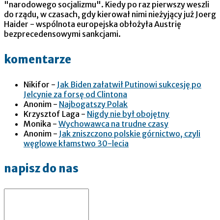
"narodowego socjalizmu". Kiedy po raz pierwszy weszli
do rządu, w czasach, gdy kierował nimi nieżyjący już Joerg
Haider - wspólnota europejska obłożyła Austrię
bezprecedensowymi sankcjami.
komentarze
Nikifor
-
Jak Biden załatwił Putinowi sukcesję po
Jelcynie za forsę od Clintona
Anonim
-
Najbogatszy Polak
Krzysztof Laga
-
Nigdy nie był obojętny
Monika
-
Wychowawca na trudne czasy
Anonim
-
Jak zniszczono polskie górnictwo, czyli
węglowe kłamstwo 30-lecia
napisz do nas