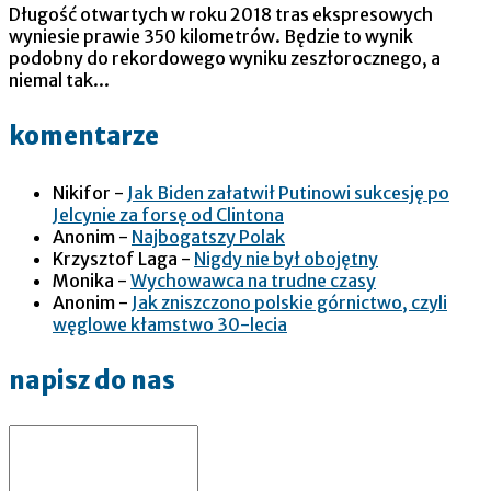
Długość otwartych w roku 2018 tras ekspresowych
wyniesie prawie 350 kilometrów. Będzie to wynik
podobny do rekordowego wyniku zeszłorocznego, a
niemal tak...
komentarze
Nikifor
-
Jak Biden załatwił Putinowi sukcesję po
Jelcynie za forsę od Clintona
Anonim
-
Najbogatszy Polak
Krzysztof Laga
-
Nigdy nie był obojętny
Monika
-
Wychowawca na trudne czasy
Anonim
-
Jak zniszczono polskie górnictwo, czyli
węglowe kłamstwo 30-lecia
napisz do nas