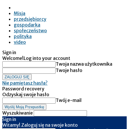
Misja
przedsiębiorcy
gospodarka
społeczeństwo
polityka
video
Sign in
Welcome!
Log into your account
Twoja nazwa użytkownika
Twoje hasło
Nie pamiętasz hasła?
Password recovery
Odzyskaj swoje hasło
Twój e-mail
Wyszukiwanie
Sign in
Witamy! Zaloguj się na swoje konto