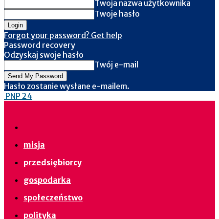
Twoja nazwa użytkownika
Twoje hasło
Forgot your password? Get help
Password recovery
Odzyskaj swoje hasło
Twój e-mail
Hasło zostanie wysłane e-mailem.
PNP 24
misja
przedsiębiorcy
gospodarka
społeczeństwo
polityka