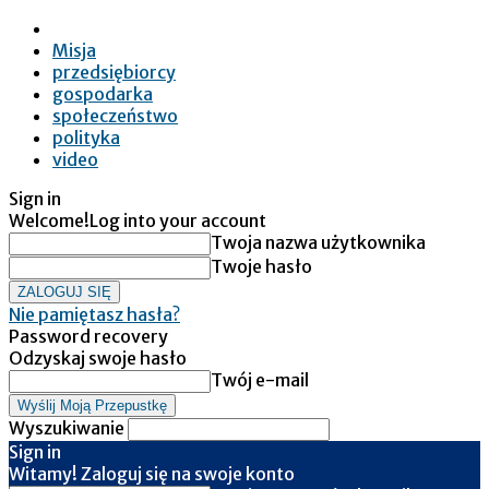
Misja
przedsiębiorcy
gospodarka
społeczeństwo
polityka
video
Sign in
Welcome!
Log into your account
Twoja nazwa użytkownika
Twoje hasło
Nie pamiętasz hasła?
Password recovery
Odzyskaj swoje hasło
Twój e-mail
Wyszukiwanie
Sign in
Witamy! Zaloguj się na swoje konto