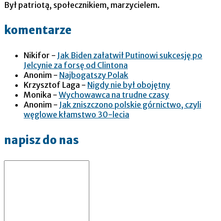
Był patriotą, społecznikiem, marzycielem.
komentarze
Nikifor
-
Jak Biden załatwił Putinowi sukcesję po
Jelcynie za forsę od Clintona
Anonim
-
Najbogatszy Polak
Krzysztof Laga
-
Nigdy nie był obojętny
Monika
-
Wychowawca na trudne czasy
Anonim
-
Jak zniszczono polskie górnictwo, czyli
węglowe kłamstwo 30-lecia
napisz do nas