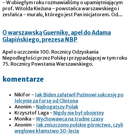
- W ubiegłym roku rozmawialiśmy o upamiętniającym
prof. Witolda Kieżuna - powstańca warszawskiego i
zesłańca - muralu, którego jest Pan inicjatorem. Od...
O warszawską Guernikę, apel do Adama
Glapińskiego, prezesa NBP
Apel o uczczenie 100. Rocznicy Odzyskania
Niepodległości przez Polskę i przypadającej w tym roku
75. Rocznicy Powstania Warszawskiego.
komentarze
Nikifor
-
Jak Biden załatwił Putinowi sukcesję po
Jelcynie za forsę od Clintona
Anonim
-
Najbogatszy Polak
Krzysztof Laga
-
Nigdy nie był obojętny
Monika
-
Wychowawca na trudne czasy
Anonim
-
Jak zniszczono polskie górnictwo, czyli
węglowe kłamstwo 30-lecia