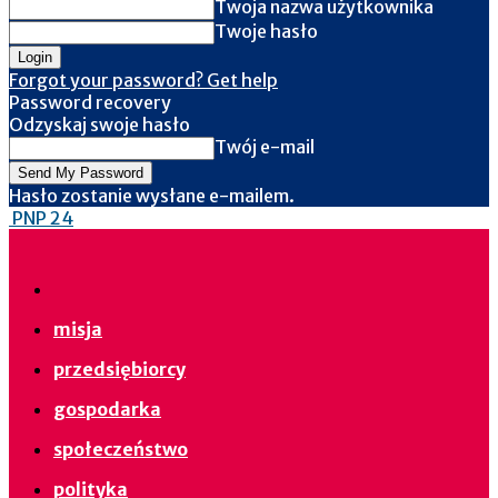
Twoja nazwa użytkownika
Twoje hasło
Forgot your password? Get help
Password recovery
Odzyskaj swoje hasło
Twój e-mail
Hasło zostanie wysłane e-mailem.
PNP 24
misja
przedsiębiorcy
gospodarka
społeczeństwo
polityka