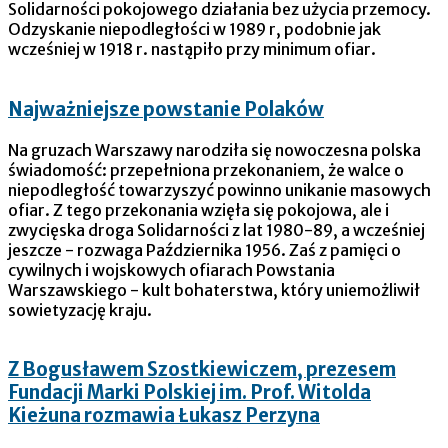
Solidarności pokojowego działania bez użycia przemocy.
Odzyskanie niepodległości w 1989 r, podobnie jak
wcześniej w 1918 r. nastąpiło przy minimum ofiar.
Najważniejsze powstanie Polaków
Na gruzach Warszawy narodziła się nowoczesna polska
świadomość: przepełniona przekonaniem, że walce o
niepodległość towarzyszyć powinno unikanie masowych
ofiar. Z tego przekonania wzięła się pokojowa, ale i
zwycięska droga Solidarności z lat 1980-89, a wcześniej
jeszcze - rozwaga Października 1956. Zaś z pamięci o
cywilnych i wojskowych ofiarach Powstania
Warszawskiego - kult bohaterstwa, który uniemożliwił
sowietyzację kraju.
Z Bogusławem Szostkiewiczem, prezesem
Fundacji Marki Polskiej im. Prof. Witolda
Kieżuna rozmawia Łukasz Perzyna