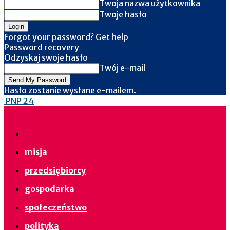
Twoja nazwa użytkownika
Twoje hasło
Forgot your password? Get help
Password recovery
Odzyskaj swoje hasło
Twój e-mail
Hasło zostanie wysłane e-mailem.
PNP 24
misja
przedsiębiorcy
gospodarka
społeczeństwo
polityka