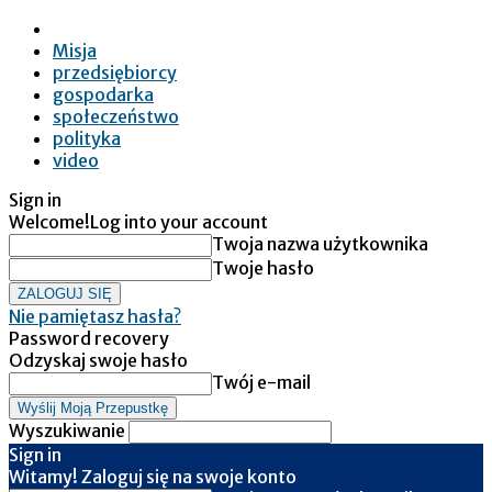
Misja
przedsiębiorcy
gospodarka
społeczeństwo
polityka
video
Sign in
Welcome!
Log into your account
Twoja nazwa użytkownika
Twoje hasło
Nie pamiętasz hasła?
Password recovery
Odzyskaj swoje hasło
Twój e-mail
Wyszukiwanie
Sign in
Witamy! Zaloguj się na swoje konto