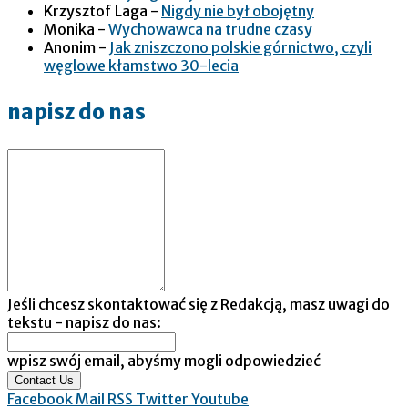
Krzysztof Laga
-
Nigdy nie był obojętny
Monika
-
Wychowawca na trudne czasy
Anonim
-
Jak zniszczono polskie górnictwo, czyli
węglowe kłamstwo 30-lecia
napisz do nas
Jeśli chcesz skontaktować się z Redakcją, masz uwagi do
tekstu - napisz do nas:
wpisz swój email, abyśmy mogli odpowiedzieć
Contact Us
Facebook
Mail
RSS
Twitter
Youtube