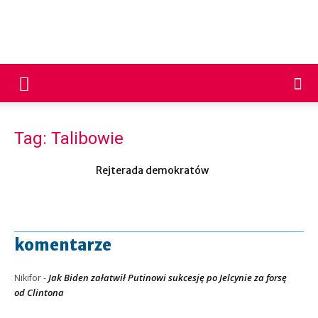
PNP
24
Tag: Talibowie
Rejterada demokratów
komentarze
Jak Biden załatwił Putinowi sukcesję po Jelcynie za forsę
Nikifor
-
od Clintona