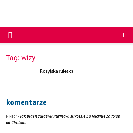
PNP
24
Tag: wizy
Rosyjska ruletka
komentarze
Jak Biden załatwił Putinowi sukcesję po Jelcynie za forsę
Nikifor
-
od Clintona