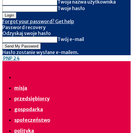
Twoja nazwa użytkownika
Twoje hasło
Forgot your password? Get help
Password recovery
Odzyskaj swoje hasło
Twój e-mail
Hasło zostanie wysłane e-mailem.
PNP 24
misja
przedsiębiorcy
gospodarka
społeczeństwo
polityka