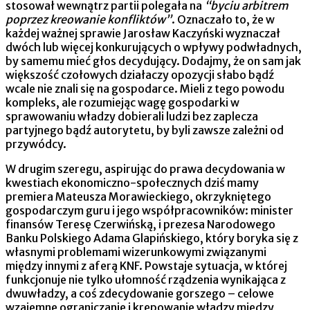
stosował wewnątrz partii polegała na
“byciu arbitrem
poprzez kreowanie konfliktów”
. Oznaczało to, że w
każdej ważnej sprawie Jarosław Kaczyński wyznaczał
dwóch lub więcej konkurujących o wpływy podwładnych,
by samemu mieć głos decydujący. Dodajmy, że on sam jak
większość czołowych działaczy opozycji słabo bądź
wcale nie znali się na gospodarce. Mieli z tego powodu
kompleks, ale rozumiejąc wagę gospodarki w
sprawowaniu władzy dobierali ludzi bez zaplecza
partyjnego bądź autorytetu, by byli zawsze zależni od
przywódcy.
W drugim szeregu, aspirując do prawa decydowania w
kwestiach ekonomiczno-społecznych dziś mamy
premiera Mateusza Morawieckiego, okrzykniętego
gospodarczym guru i jego współpracowników: minister
finansów Teresę Czerwińską, i prezesa Narodowego
Banku Polskiego Adama Glapińskiego, który boryka się z
własnymi problemami wizerunkowymi związanymi
między innymi z aferą KNF. Powstaje sytuacja, w której
funkcjonuje nie tylko ułomność rządzenia wynikająca z
dwuwładzy, a coś zdecydowanie gorszego – celowe
wzajemne ograniczanie i krępowanie władzy między