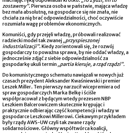
zostawmy”
. Pierwsza osoba w państwie, mająca władzę
bez mała absolutną, na gospodarce się nie znała, nie
chciała za nią brać odpowiedzialności, choć oczywiście
rozumiała wagę problemów ekonomicznych.
Komuniści, gdy przejęli władzę, próbowali realizować
radziecki model tak zwanej
„przyspieszonej
industrializacji”
. Kiedy zorientowali się, że rozwój
gospodarczy to poważna sprawa, by nie oddać władzy, a
jednocześnie zdjąć z siebie odpowiedzialność za
gospodarkę ukuli termin
„partia kieruje, a rząd rządzi”.
Do komunistycznego schematu nawiązali w nowych już
czasach prezydent Aleksander Kwaśniewski i premier
Leszek Miller. Ten pierwszy narzucił wicepremiera od
spraw gospodarczych Marka Belkę i ściśle
współpracował z będącym wtedy prezesem NBP
Leszkiem Balcerowiczem skutecznie krępując i
praktycznie odbierając część kompetencji i władzy w
gospodarce Leszkowi Millerowi. Ciekawym przykładem
były rządy AWS-UW czyli tak zwane rządy
solidarnościowe. Główny współtwórca koalicji,