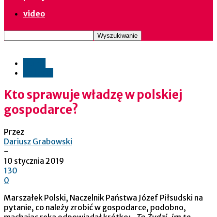
video
opinie
polityka
Kto sprawuje władzę w polskiej
gospodarce?
Przez
Dariusz Grabowski
-
10 stycznia 2019
130
0
Marszałek Polski, Naczelnik Państwa Józef Piłsudski na
pytanie, co należy zrobić w gospodarce, podobno,
machając ręką odpowiadał krótko:
„To Żydzi, im to