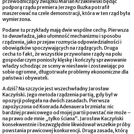
przewodniczący związku Marian Krzaklewski będąc
podporą rządu premiera Jerzego Buzka potrafił
maszerować na czele demonstracji, która w ten rząd była
wymierzona.
Podane tu przykłady mają dwie wspólne cechy. Pierwsza
to dwuwładza, jako ułomność mechanizmu i sposobu
rządzenia, jako przejaw rozmycia odpowiedzialności i
obowiązków spoczywających na rządzących. Druga
cecha to fakt, że wszystkie przywołane rządy na polu
gospodarczym poniosły klęskę i kończyły sprawowanie
władzy schodząc ze sceny w niesławie i zostawiając po
sobie ogromne, długotrwałe problemy ekonomiczne dla
państwa i obywateli.
A dziś? Na szczycie jest wszechwładny Jarosław
Kaczyński. Jego metoda rządzenia partią, gdy był w
opozycji polegała na dwóch zasadach. Pierwsza
zapożyczona od Konrada Adenauera brzmiała: nic
bardziej prawicowego od mojej partii powstać nie może –
na prawo ode mnie „tylko ściana”. Jarosław Kaczyński
konsekwentnie i bezwzględnie likwidował wszelkie próby
powstania prawicowej konkurencji. Druga zasada, którą