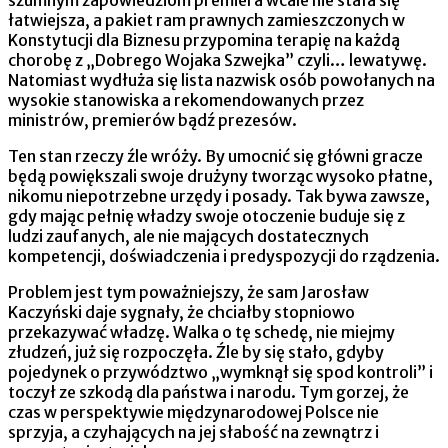
łatwiejsza, a pakiet ram prawnych zamieszczonych w
Konstytucji dla Biznesu przypomina terapię na każdą
chorobę z „Dobrego Wojaka Szwejka” czyli… lewatywę.
Natomiast wydłuża się lista nazwisk osób powołanych na
wysokie stanowiska a rekomendowanych przez
ministrów, premierów bądź prezesów.
Ten stan rzeczy źle wróży. By umocnić się główni gracze
będą powiększali swoje drużyny tworząc wysoko płatne,
nikomu niepotrzebne urzędy i posady. Tak bywa zawsze,
gdy mając pełnię władzy swoje otoczenie buduje się z
ludzi zaufanych, ale nie mających dostatecznych
kompetencji, doświadczenia i predyspozycji do rządzenia.
Problem jest tym poważniejszy, że sam Jarosław
Kaczyński daje sygnały, że chciałby stopniowo
przekazywać władzę. Walka o tę schedę, nie miejmy
złudzeń, już się rozpoczęła. Źle by się stało, gdyby
pojedynek o przywództwo „wymknął się spod kontroli” i
toczył ze szkodą dla państwa i narodu. Tym gorzej, że
czas w perspektywie międzynarodowej Polsce nie
sprzyja, a czyhających na jej słabość na zewnątrz i