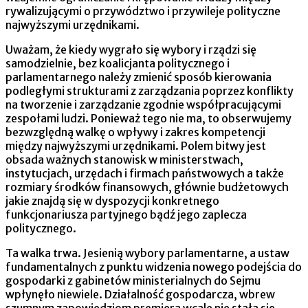
rywalizującymi o przywództwo i przywileje polityczne
najwyższymi urzędnikami.
Uważam, że kiedy wygrało się wybory i rządzi się
samodzielnie, bez koalicjanta politycznego i
parlamentarnego należy zmienić sposób kierowania
podległymi strukturami z zarządzania poprzez konflikty
na tworzenie i zarządzanie zgodnie współpracującymi
zespołami ludzi. Ponieważ tego nie ma, to obserwujemy
bezwzględną walkę o wpływy i zakres kompetencji
między najwyższymi urzędnikami. Polem bitwy jest
obsada ważnych stanowisk w ministerstwach,
instytucjach, urzędach i firmach państwowych a także
rozmiary środków finansowych, głównie budżetowych
jakie znajdą się w dyspozycji konkretnego
funkcjonariusza partyjnego bądź jego zaplecza
politycznego.
Ta walka trwa. Jesienią wybory parlamentarne, a ustaw
fundamentalnych z punktu widzenia nowego podejścia do
gospodarki z gabinetów ministerialnych do Sejmu
wpłynęło niewiele. Działalność gospodarcza, wbrew
szumnym zapowiedziom premiera wcale nie stała się