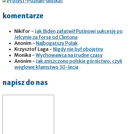
komentarze
Nikifor
-
Jak Biden załatwił Putinowi sukcesję po
Jelcynie za forsę od Clintona
Anonim
-
Najbogatszy Polak
Krzysztof Laga
-
Nigdy nie był obojętny
Monika
-
Wychowawca na trudne czasy
Anonim
-
Jak zniszczono polskie górnictwo, czyli
węglowe kłamstwo 30-lecia
napisz do nas