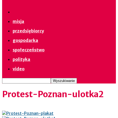
misja
przedsiębiorcy
gospodarka
społeczeństwo
polityka
video
Protest-Poznan-ulotka2