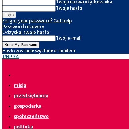
Twoja nazwa użytkownika
Twoje hasło
Forgot your password? Get help
Password recovery
Odzyskaj swoje hasło
Twój e-mail
Hasło zostanie wysłane e-mailem.
PNP 24
misja
przedsiębiorcy
gospodarka
społeczeństwo
polityka