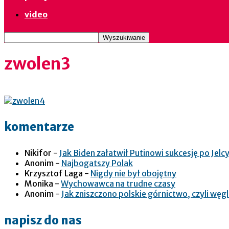
video
zwolen3
komentarze
Nikifor
-
Jak Biden załatwił Putinowi sukcesję po Jelcy
Anonim
-
Najbogatszy Polak
Krzysztof Laga
-
Nigdy nie był obojętny
Monika
-
Wychowawca na trudne czasy
Anonim
-
Jak zniszczono polskie górnictwo, czyli wę
napisz do nas