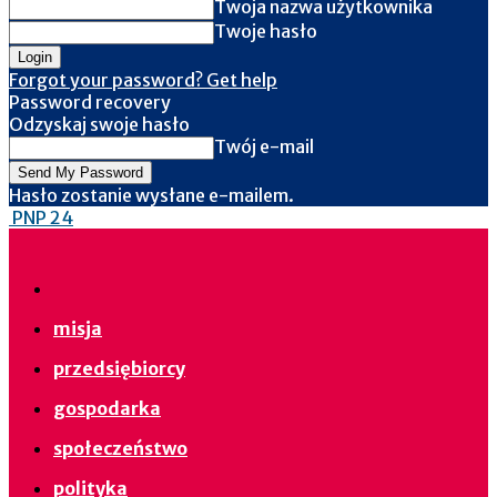
Twoja nazwa użytkownika
Twoje hasło
Forgot your password? Get help
Password recovery
Odzyskaj swoje hasło
Twój e-mail
Hasło zostanie wysłane e-mailem.
PNP 24
misja
przedsiębiorcy
gospodarka
społeczeństwo
polityka