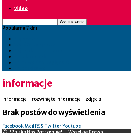
video
Popularne 7 dni
Najnowsze
Wyróżnione posty
Najbardziej popularne
Popularne 7 dni
Przez wynik przeglądania
Przypadkowy
informacje
informacje – rozwinięte informacje – zdjęcia
Brak postów do wyświetlenia
Facebook
Mail
RSS
Twitter
Youtube
© "Polska Nas Potrzebuje" - Wszelkie Prawa