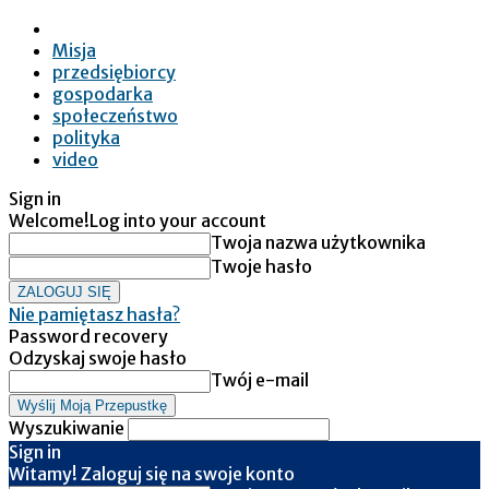
Misja
przedsiębiorcy
gospodarka
społeczeństwo
polityka
video
Sign in
Welcome!
Log into your account
Twoja nazwa użytkownika
Twoje hasło
Nie pamiętasz hasła?
Password recovery
Odzyskaj swoje hasło
Twój e-mail
Wyszukiwanie
Sign in
Witamy! Zaloguj się na swoje konto