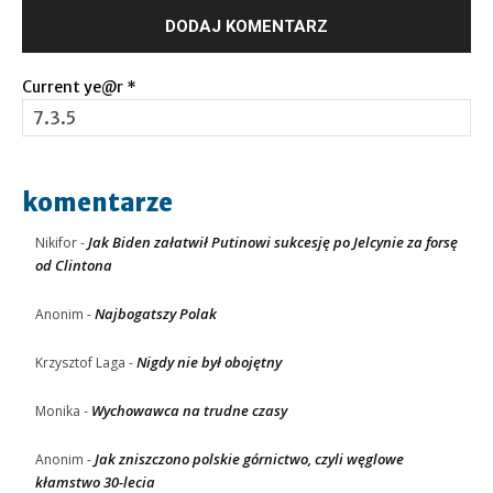
Current ye@r
*
komentarze
Jak Biden załatwił Putinowi sukcesję po Jelcynie za forsę
Nikifor
-
od Clintona
Najbogatszy Polak
Anonim
-
Nigdy nie był obojętny
Krzysztof Laga
-
Wychowawca na trudne czasy
Monika
-
Jak zniszczono polskie górnictwo, czyli węglowe
Anonim
-
kłamstwo 30-lecia