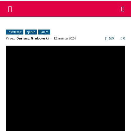
informacje
opinie
Tarcza
Przez
Dariusz Grabowski
-
12 marca 2024
639
0