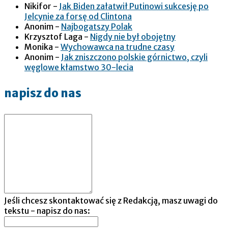
Nikifor
-
Jak Biden załatwił Putinowi sukcesję po
Jelcynie za forsę od Clintona
Anonim
-
Najbogatszy Polak
Krzysztof Laga
-
Nigdy nie był obojętny
Monika
-
Wychowawca na trudne czasy
Anonim
-
Jak zniszczono polskie górnictwo, czyli
węglowe kłamstwo 30-lecia
napisz do nas
Jeśli chcesz skontaktować się z Redakcją, masz uwagi do
tekstu - napisz do nas: