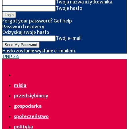
Twoja nazwa użytkownika
Twoje hasło
Forgot your password? Get help
Password recovery
Odzyskaj swoje hasło
Twój e-mail
Hasło zostanie wysłane e-mailem.
PNP 24
misja
przedsiębiorcy
gospodarka
społeczeństwo
polityka