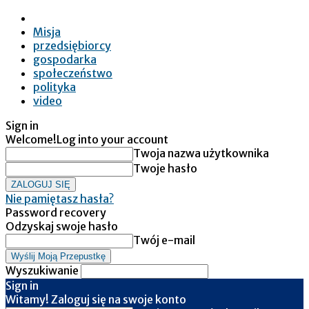
Misja
przedsiębiorcy
gospodarka
społeczeństwo
polityka
video
Sign in
Welcome!
Log into your account
Twoja nazwa użytkownika
Twoje hasło
Nie pamiętasz hasła?
Password recovery
Odzyskaj swoje hasło
Twój e-mail
Wyszukiwanie
Sign in
Witamy! Zaloguj się na swoje konto