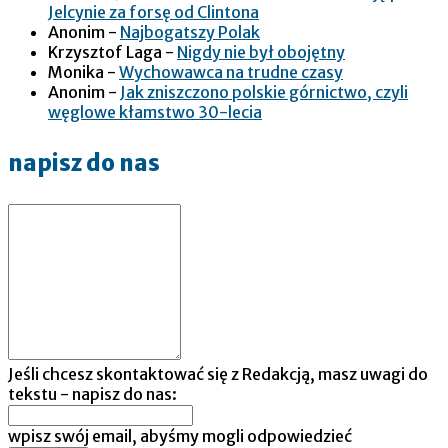
Jelcynie za forsę od Clintona
Anonim
-
Najbogatszy Polak
Krzysztof Laga
-
Nigdy nie był obojętny
Monika
-
Wychowawca na trudne czasy
Anonim
-
Jak zniszczono polskie górnictwo, czyli
węglowe kłamstwo 30-lecia
napisz do nas
Jeśli chcesz skontaktować się z Redakcją, masz uwagi do
tekstu - napisz do nas:
wpisz swój email, abyśmy mogli odpowiedzieć