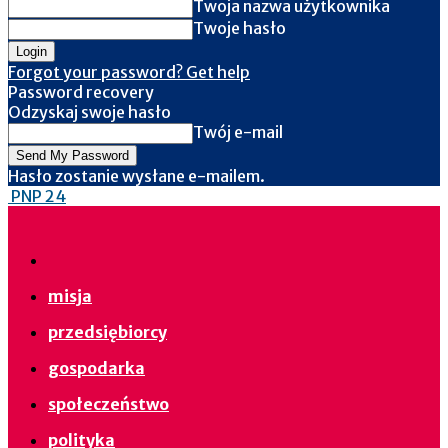
Twoja nazwa użytkownika
Twoje hasło
Forgot your password? Get help
Password recovery
Odzyskaj swoje hasło
Twój e-mail
Hasło zostanie wysłane e-mailem.
PNP 24
misja
przedsiębiorcy
gospodarka
społeczeństwo
polityka