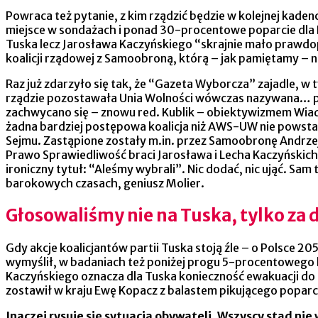
Powraca też pytanie, z kim rządzić będzie w kolejnej kade
miejsce w sondażach i ponad 30-procentowe poparcie dla Ko
Tuska lecz Jarosława Kaczyńskiego “skrajnie mało prawdop
koalicji rządowej z Samoobroną, którą – jak pamiętamy –
Raz już zdarzyło się tak, że “Gazeta Wyborcza” zajadle, w
rządzie pozostawała Unia Wolności wówczas nazywana… par
zachwycano się – znowu red. Kublik – obiektywizmem Wia
żadna bardziej postępowa koalicja niż AWS-UW nie powstał
Sejmu. Zastąpione zostały m.in. przez Samoobronę Andrzej
Prawo Sprawiedliwość braci Jarosława i Lecha Kaczyńskic
ironiczny tytuł: “Aleśmy wybrali”. Nic dodać, nic ująć. S
barokowych czasach, geniusz Molier.
Głosowaliśmy nie na Tuska, tylko za
Gdy akcje koalicjantów partii Tuska stoją źle – o Polsce 
wymyślił, w badaniach też poniżej progu 5-procentowego 
Kaczyńskiego oznacza dla Tuska konieczność ewakuacji do U
zostawił w kraju Ewę Kopacz z balastem pikującego poparci
Inaczej rysuje się sytuacja obywateli. Wszyscy stąd n