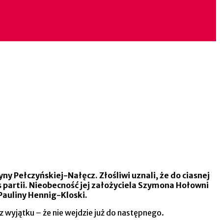
y Pełczyńskiej-Nałęcz. Złośliwi uznali, że do ciasnej
s partii. Nieobecność jej założyciela Szymona Hołowni
Pauliny Hennig-Kloski.
ez wyjątku – że nie wejdzie już do następnego.