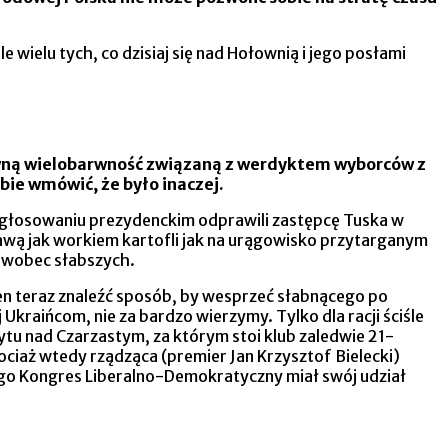
 wielu tych, co dzisiaj się nad Hołownią i jego posłami
 pewną wielobarwność związaną z werdyktem wyborców z
bie wmówić, że było inaczej.
w głosowaniu prezydenckim odprawili zastępcę Tuska w
wą jak workiem kartofli jak na urągowisko przytarganym
ą wobec słabszych.
en teraz znaleźć sposób, by wesprzeć słabnącego po
kraińcom, nie za bardzo wierzymy. Tylko dla racji ściśle
ytu nad Czarzastym, za którym stoi klub zaledwie 21-
ciaż wtedy rządząca (premier Jan Krzysztof Bielecki)
iego Kongres Liberalno-Demokratyczny miał swój udział