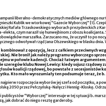
mpanii liberalno-demokratycznych mediów głównego nurtu. 
gnieszki Kublik we wtorkowej “Gazecie Wyborczej” [1]. Czep
skiej Rafała Trzaskowskiego wyborach prezydenckich z Kar
-elekta, czym naraził się hunwejbinom z obozu koalicjanta.
do obowiązków marszałka. Zarzucano mu, że uczynił to po noc
ycznego odwoływał rząd Jana Olszewskiego w blasku dnia. W
e kombinował z opozycją, lecz z całkiem przeciwnych wzg
skiej. Nie bronił jak należy programu wyborczego sprzed
ejmu w połowie kadencji. Chociaż łatwym argumentem, 
ie szeregów klubu Nowej Lewicy: kiedy sojusz rządowy z
ę głosów koalicji rządowej, bo powstałe z secesjonistów 
użytku. Kto mało wyrozumiały ten podsumuje teraz, że b.
ę najpierw rozpoczęcia wyborów jej szefa od początku, a pow
olską 2050 przez Pełczyńską-Nałęcz i Hennig-Kloskę. Odrzu
publicystów “Wyborczej” interesuje w tej sytuacji b. marsza
zą, jak dobrać do niego resztę garderoby.