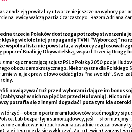
nas z nadzieją powitałby utworzenie jeszcze na wybory parl
arcie na lewicy walczą partia Czarzastego i Razem Adriana Z
 jedna trzecia Polaków dostrzega potrzebę stworzenia jed
klęskę wieloletniej propagandy TVN i “Wyborczej” na rz
e wspólna lista nie powstała, a wyborcy zagłosowali zgo
 poprzeć Koalicję Obywatelską, wsparł Trzecią Drogę l
iu z marką oznaczającą sojusz PSL z Polską 2050 podjęli lud
nego obozu demokratycznego. Niekorzystne dla Polskiego S
 urnie wie, jak prawidłowo oddać głos “na swoich”. Swoi zaś
 rolny.
ili nawiązywać tuż przed wyborami dające im bonus soj
abłysnął w nich na pięć lat przed Hołownią). Nic to nie 
y potrafią się z innymi dogadać i poza tym idą szerokim
powtórzyć – obecnie partnerami ludowców stać mogliby się u
e. Lub bezpartyjni samorządowcy, jeśli – sformułujmy rzec
szernie analizował ich zachowania zasadnie rozczarowany 
0, ale i tego nie da się wykluczyć. Za to Lewica Czarzaste