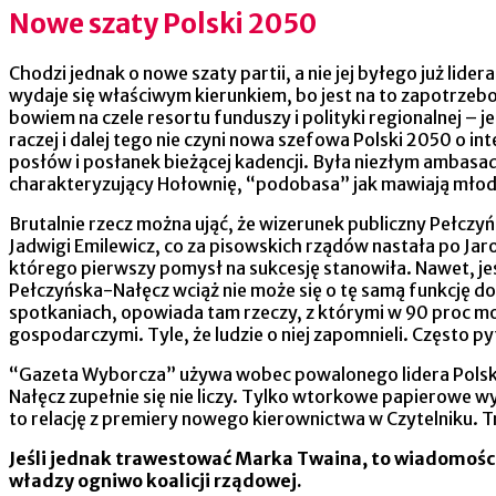
Nowe szaty Polski 2050
Chodzi jednak o nowe szaty partii, a nie jej byłego już li
wydaje się właściwym kierunkiem, bo jest na to zapotrzeb
bowiem na czele resortu funduszy i polityki regionalnej – 
raczej i dalej tego nie czyni nowa szefowa Polski 2050 o 
posłów i posłanek bieżącej kadencji. Była niezłym ambasa
charakteryzujący Hołownię, “podobasa” jak mawiają młods
Brutalnie rzecz można ująć, że wizerunek publiczny Pełczy
Jadwigi Emilewicz, co za pisowskich rządów nastała po Jar
którego pierwszy pomysł na sukcesję stanowiła. Nawet, j
Pełczyńska-Nałęcz wciąż nie może się o tę samą funkcję d
spotkaniach, opowiada tam rzeczy, z którymi w 90 proc moż
gospodarczymi. Tyle, że ludzie o niej zapomnieli. Często p
“Gazeta Wyborcza” używa wobec powalonego lidera Polski 
Nałęcz zupełnie się nie liczy. Tylko wtorkowe papierowe 
to relację z premiery nowego kierownictwa w Czytelniku. Tr
Jeśli jednak trawestować Marka Twaina, to wiadomości
władzy ogniwo koalicji rządowej.