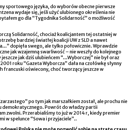
użyjmy sportowego języka, do wyborów obecne pierwsze
ena wydaje się, jeśli użyć ulubionego określenia nie
apytałem go dla “Tygodnika Solidarność” o możliwość
czą Solidarność, chociaż koalicjantem tej ostatniej w
zebę bardziej światłej koalicji UW z SLD a nawet
a…” dopięła swego, ale tylko połowicznie. Wprawdzie
eczne jak wzajemną swarliwość – nie weszły do kolejnego
jeszcze jak dziś ulubieńcem “…Wyborczej” nie był oraz
ia 2001 roku “Gazeta Wyborcza” dała na czołówkę słynny
ach francuski oświecony, choć tworzący jeszcze w
Czarzastego” po tym jak marszałkiem został, ale prochu nie
zu demokratycznego. Powrót do władzy partii
m zwolni. Przerabialiśmy to już w 2014 r, kiedy premier
i w spelunce “Sowa i przyjaciele”..
rodowej Polska nie może pozwolić sobie na stratę czasu