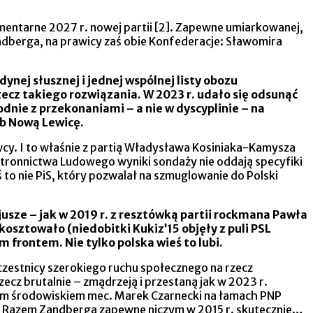
amentarne 2027 r. nowej partii [2]. Zapewne umiarkowanej,
andberga, na prawicy zaś obie Konfederacje: Sławomira
ynej słusznej i jednej wspólnej listy obozu
ecz takiego rozwiązania. W 2023 r. udało się odsunąć
dnie z przekonaniami – a nie w dyscyplinie – na
ub Nową Lewicę.
owcy. I to właśnie z partią Władysława Kosiniaka-Kamysza
tronnictwa Ludowego wyniki sondaży nie oddają specyfiki
 to nie PiS, który pozwalał na szmuglowanie do Polski
usze – jak w 2019 r. z resztówką partii rockmana Pawła
kosztowało (niedobitki Kukiz’15 objęły z puli PSL
 frontem. Nie tylko polska wieś to lubi.
czestnicy szerokiego ruchu społecznego na rzecz
z brutalnie – zmądrzeją i przestaną jak w 2023 r.
tym środowiskiem mec. Marek Czarnecki na łamach PNP
go i Razem Zandberga zapewne niczym w 2015 r. skutecznie…