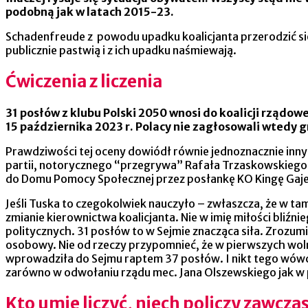
podobną jak w latach 2015-23.
Schadenfreude z powodu upadku koalicjanta przerodzić się m
publicznie pastwią i z ich upadku naśmiewają.
Ćwiczenia z liczenia
31 posłów z klubu Polski 2050 wnosi do koalicji rządo
15 października 2023 r. Polacy nie zagłosowali wtedy 
Prawdziwości tej oceny dowiódł równie jednoznacznie inny
partii, notorycznego “przegrywa” Rafała Trzaskowskiego
do Domu Pomocy Społecznej przez posłankę KO Kingę Gajew
Jeśli Tuska to czegokolwiek nauczyło – zwłaszcza, że w t
zmianie kierownictwa koalicjanta. Nie w imię miłości bliźn
politycznych. 31 posłów to w Sejmie znacząca siła. Zrozum
osobowy. Nie od rzeczy przypomnieć, że w pierwszych woln
wprowadziła do Sejmu raptem 37 posłów. I nikt tego wówcz
zarówno w odwołaniu rządu mec. Jana Olszewskiego jak w 
Kto umie liczyć, niech policzy zawcza