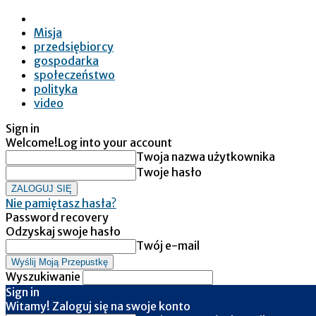
Misja
przedsiębiorcy
gospodarka
społeczeństwo
polityka
video
Sign in
Welcome!
Log into your account
Twoja nazwa użytkownika
Twoje hasło
Nie pamiętasz hasła?
Password recovery
Odzyskaj swoje hasło
Twój e-mail
Wyszukiwanie
Sign in
Witamy! Zaloguj się na swoje konto