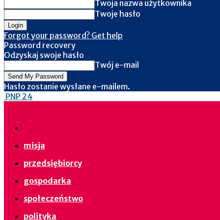
Twoja nazwa użytkownika
Twoje hasło
Forgot your password? Get help
Password recovery
Odzyskaj swoje hasło
Twój e-mail
Hasło zostanie wysłane e-mailem.
PNP 24
misja
przedsiębiorcy
gospodarka
społeczeństwo
polityka