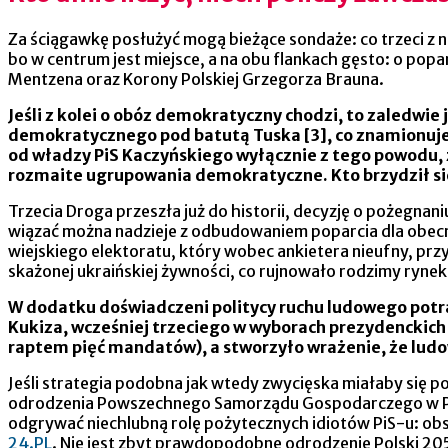
Za ściągawkę posłużyć mogą bieżące sondaże: co trzeci z 
bo w centrum jest miejsce, a na obu flankach gęsto: o pop
Mentzena oraz Korony Polskiej Grzegorza Brauna.
Jeśli z kolei o obóz demokratyczny chodzi, to zaledwie
demokratycznego pod batutą Tuska [3], co znamionuje 
od władzy PiS Kaczyńskiego wyłącznie z tego powodu, ż
rozmaite ugrupowania demokratyczne. Kto brzydził się
Trzecia Droga przeszła już do historii, decyzję o pożegnan
wiązać można nadzieje z odbudowaniem poparcia dla obec
wiejskiego elektoratu, który wobec ankietera nieufny, przy
skażonej ukraińskiej żywności, co rujnowało rodzimy rynek
W dodatku doświadczeni politycy ruchu ludowego potraf
Kukiza, wcześniej trzeciego w wyborach prezydenckich (z
raptem pięć mandatów), a stworzyło wrażenie, że ludowc
Jeśli strategia podobna jak wtedy zwycięska miałaby się 
odrodzenia Powszechnego Samorządu Gospodarczego w Polsc
odgrywać niechlubną rolę pożytecznych idiotów PiS-u: ob
24.PL
. Nie jest zbyt prawdopodobne odrodzenie Polski 205