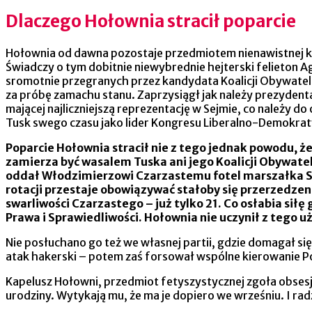
Dlaczego Hołownia stracił poparcie
Hołownia od dawna pozostaje przedmiotem nienawistnej ka
Świadczy o tym dobitnie niewybrednie hejterski felieton A
sromotnie przegranych przez kandydata Koalicji Obywatel
za próbę zamachu stanu. Zaprzysiągł jak należy prezydenta
mającej najliczniejszą reprezentację w Sejmie, co należy 
Tusk swego czasu jako lider Kongresu Liberalno-Demokrat
Poparcie Hołownia stracił nie z tego jednak powodu, ż
zamierza być wasalem Tuska ani jego Koalicji Obywatel
oddał Włodzimierzowi Czarzastemu fotel marszałka S
rotacji przestaje obowiązywać stałoby się przerzedzen
swarliwości Czarzastego – już tylko 21. Co osłabia sił
Prawa i Sprawiedliwości. Hołownia nie uczynił z tego 
Nie posłuchano go też we własnej partii, gdzie domagał si
atak hakerski – potem zaś forsował wspólne kierowanie P
Kapelusz Hołowni, przedmiot fetyszystycznej zgoła obsesji 
urodziny. Wytykają mu, że ma je dopiero we wrześniu. I rad