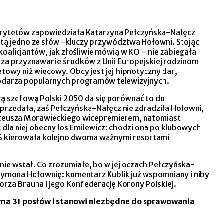
 priorytetów zapowiedziała Katarzyna Pełczyńska-Nałęcz
ztą jedno ze słów -kluczy przywództwa Hołowni. Stojąc
koalicjantów, jak złośliwie mówią w KO – nie zabiegała
a za przyznawanie środków z Unii Europejskiej rodzinom
towy niż wiecowy. Obcy jest jej hipnotyczny dar,
gospodarza popularnych programów telewizyjnych.
wą szefową Polski 2050 da się porównać to do
sprzedała, zaś Pełczyńska-Nałęcz nie zdradziła Hołowni,
Mateusza Morawieckiego wicepremierem, natomiast
dla niej obecny los Emilewicz: chodzi ona po klubowych
 PiS kierowała kolejno dwoma ważnymi resortami
e wstał. Co zrozumiałe, bo w jej oczach Pełczyńska-
Szymona Hołownię: komentarz Kublik już wspomniany i niby
gorza Brauna i jego Konfederację Korony Polskiej.
 ma 31 posłów i stanowi niezbędne do sprawowania