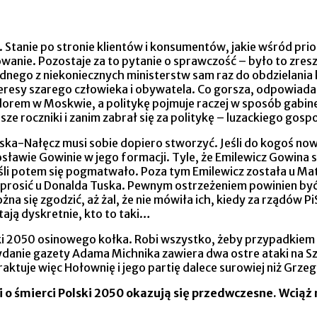
dera. Stanie po stronie klientów i konsumentów, jakie wśród
owanie. Pozostaje za to pytanie o sprawczość – było to zres
jednego z niekoniecznych ministerstw sam raz do obdzielania 
interesy szarego człowieka i obywatela. Co gorsza, odpowiad
dorem w Moskwie, a politykę pojmuje raczej w sposób gabine
ze roczniki i zanim zabrał się za politykę – luzackiego 
ńska-Nałęcz musi sobie dopiero stworzyć. Jeśli do kogoś no
osławie Gowinie w jego formacji. Tyle, że Emilewicz Gowina 
eśli potem się pogmatwało. Poza tym Emilewicz została u 
oprosić u Donalda Tuska. Pewnym ostrzeżeniem powinien być 
na się zgodzić, aż żal, że nie mówiła ich, kiedy za rządów
ytają dyskretnie, kto to taki…
2050 osinowego kołka. Robi wszystko, żeby przypadkiem ni
wydanie gazety Adama Michnika zawiera dwa ostre ataki na 
aktuje więc Hołownię i jego partię dalece surowiej niż Grze
 o śmierci Polski 2050 okazują się przedwczesne. Wciąż