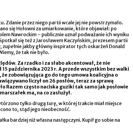
Zdanie przez niego partii wcale jej nie powstrzymało.
iano się Hołowni za umiarkowanie, które objawiał: po
olem Nawrockim – publicznie uznał podważanie ich wyniku
 Spotkał się też z Jarosławem Kaczyńskim, prezesem partii
y, zupełnie jakby główny inspirator tych oskarżeń Donald
iemy, że tak nie było.
lędów. Za rzadko i za słabo akcentował, że nie
 15 października 2023 r. A przede wszystkim bez walki
że zobowiązująca go do tego umowa koalicyjna o
awiązywano liczył on 26 posłów, teraz za sprawą
koło Razem często naciska guziki tak samo jak posłowie
 marszałek ma, na co zasłużył.
tórzono tylko drugą turę, w której trakcie miał miejsce
cono to, stąd jego nieobecność.
łka bardziej niż własna następczyni. Kupił go sobie na