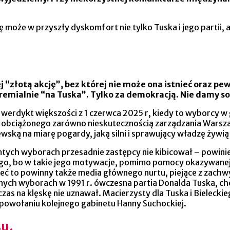
oże w przyszły dyskomfort nie tylko Tuska i jego partii, ale
wej “złotą akcję”, bez której nie może ona istnieć oraz
gremialnie “na Tuska”. Tylko za demokracją. Nie damy so
 werdykt większości z 1 czerwca 2025 r, kiedy to wyborcy 
 obciążonego zarówno nieskutecznością zarządzania Warsza
ską na miarę pogardy, jaką silni i sprawujący władzę żywi
amtych wyborach przesadnie zastępcy nie kibicował – powini
iego, bo w takie jego motywacje, pomimo pomocy okazywanej U
ieć to powinny także media głównego nurtu, piejące z zachw
ych wyborach w 1991 r. ówczesna partia Donalda Tuska, cho
as na klęskę nie uznawał. Macierzysty dla Tuska i Bieleck
powołaniu kolejnego gabinetu Hanny Suchockiej.
su.