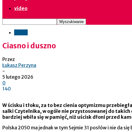
video
opinie
Ciasno i duszno
Przez
Łukasz Perzyna
-
5 lutego 2026
0
140
W ścisku i tłoku, za to bez cienia optymizmu przebiegł
salki Czytelnika, w ogóle nie przystosowanej do takich
bardziej wbiła się w pamięć, niż uścisk dłoni przed ka
Polska 2050 ma jednak w tym Sejmie 31 posłów i nie da się b