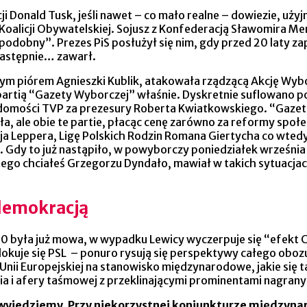
ncji Donald Tusk, jeśli nawet – co mało realne – dowiezie, 
alicji Obywatelskiej. Sojusz z Konfederacją Sławomira Mentz
odobny”. Prezes PiS posłużył się nim, gdy przed 20 laty z
 następnie… zawarł.
 tym piórem Agnieszki Kublik, atakowała rządzącą Akcję Wybor
tią “Gazety Wyborczej” właśnie. Dyskretnie suflowano potr
domości TVP za prezesury Roberta Kwiatkowskiego. “Gazet
a, ale obie te partie, płacąc cenę zarówno za reformy społ
a Leppera, Ligę Polskich Rodzin Romana Giertycha co wtedy 
h. Gdy to już nastąpiło, w powyborczy poniedziałek wrześn
am tego chciałeś Grzegorzu Dyndało, mawiał w takich sytuacj
 demokracją
2050 była już mowa, w wypadku Lewicy wyczerpuje się “efekt 
lokuje się PSL – ponuro rysują się perspektywy całego obo
nii Europejskiej na stanowisko międzynarodowe, jakie się ta
a i afery taśmowej z przeklinającymi prominentami nagranym
ie wyjedziemy. Przy niekorzystnej koniunkturze międzyna