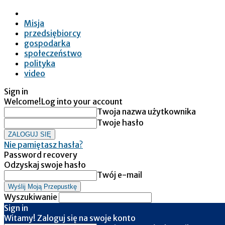
Misja
przedsiębiorcy
gospodarka
społeczeństwo
polityka
video
Sign in
Welcome!
Log into your account
Twoja nazwa użytkownika
Twoje hasło
Nie pamiętasz hasła?
Password recovery
Odzyskaj swoje hasło
Twój e-mail
Wyszukiwanie
Sign in
Witamy! Zaloguj się na swoje konto