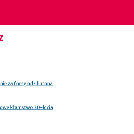
z
nie za forsę od Clintona
glowe kłamstwo 30-lecia