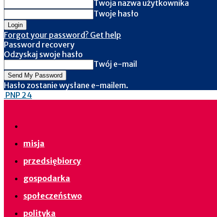
Twoja nazwa użytkownika
Twoje hasło
Forgot your password? Get help
Password recovery
Odzyskaj swoje hasło
Twój e-mail
Hasło zostanie wysłane e-mailem.
PNP 24
misja
przedsiębiorcy
gospodarka
społeczeństwo
polityka