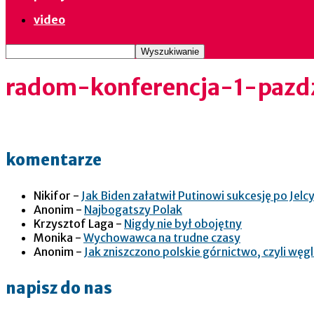
video
radom-konferencja-1-pazd
komentarze
Nikifor
-
Jak Biden załatwił Putinowi sukcesję po Jelcy
Anonim
-
Najbogatszy Polak
Krzysztof Laga
-
Nigdy nie był obojętny
Monika
-
Wychowawca na trudne czasy
Anonim
-
Jak zniszczono polskie górnictwo, czyli wę
napisz do nas