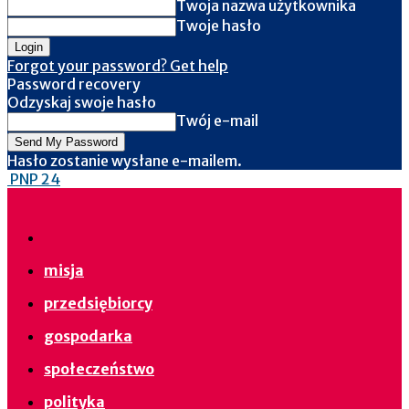
Twoja nazwa użytkownika
Twoje hasło
Forgot your password? Get help
Password recovery
Odzyskaj swoje hasło
Twój e-mail
Hasło zostanie wysłane e-mailem.
PNP 24
misja
przedsiębiorcy
gospodarka
społeczeństwo
polityka