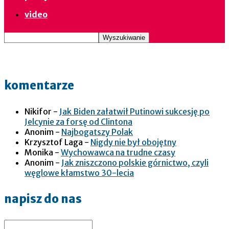
video
komentarze
Nikifor
-
Jak Biden załatwił Putinowi sukcesję po
Jelcynie za forsę od Clintona
Anonim
-
Najbogatszy Polak
Krzysztof Laga
-
Nigdy nie był obojętny
Monika
-
Wychowawca na trudne czasy
Anonim
-
Jak zniszczono polskie górnictwo, czyli
węglowe kłamstwo 30-lecia
napisz do nas