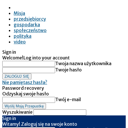
Misja
przedsiębiorcy
gospodarka
społeczeństwo
polityka
video
Sign in
Welcome!
Log into your account
Twoja nazwa użytkownika
Twoje hasło
Nie pamiętasz hasła?
Password recovery
Odzyskaj swoje hasło
Twój e-mail
Wyszukiwanie
Sign in
Witamy! Zaloguj się na swoje konto