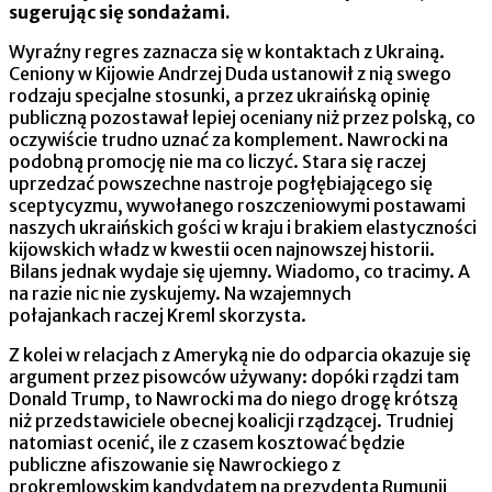
sugerując się sondażami.
Wyraźny regres zaznacza się w kontaktach z Ukrainą.
Ceniony w Kijowie Andrzej Duda ustanowił z nią swego
rodzaju specjalne stosunki, a przez ukraińską opinię
publiczną pozostawał lepiej oceniany niż przez polską, co
oczywiście trudno uznać za komplement. Nawrocki na
podobną promocję nie ma co liczyć. Stara się raczej
uprzedzać powszechne nastroje pogłębiającego się
sceptycyzmu, wywołanego roszczeniowymi postawami
naszych ukraińskich gości w kraju i brakiem elastyczności
kijowskich władz w kwestii ocen najnowszej historii.
Bilans jednak wydaje się ujemny. Wiadomo, co tracimy. A
na razie nic nie zyskujemy. Na wzajemnych
połajankach raczej Kreml skorzysta.
Z kolei w relacjach z Ameryką nie do odparcia okazuje się
argument przez pisowców używany: dopóki rządzi tam
Donald Trump, to Nawrocki ma do niego drogę krótszą
niż przedstawiciele obecnej koalicji rządzącej. Trudniej
natomiast ocenić, ile z czasem kosztować będzie
publiczne afiszowanie się Nawrockiego z
prokremlowskim kandydatem na prezydenta Rumunii