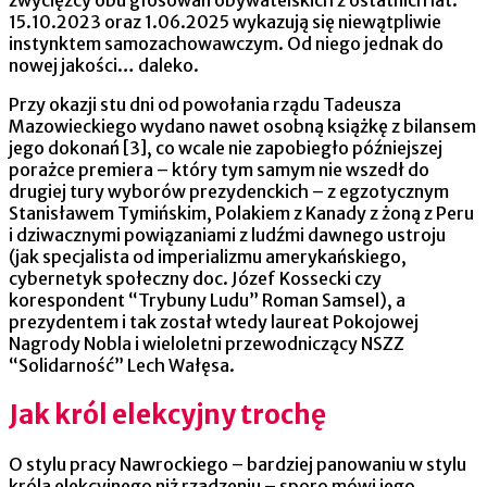
zwycięzcy obu głosowań obywatelskich z ostatnich lat:
15.10.2023 oraz 1.06.2025 wykazują się niewątpliwie
instynktem samozachowawczym. Od niego jednak do
nowej jakości… daleko.
Przy okazji stu dni od powołania rządu Tadeusza
Mazowieckiego wydano nawet osobną książkę z bilansem
jego dokonań [3], co wcale nie zapobiegło późniejszej
porażce premiera – który tym samym nie wszedł do
drugiej tury wyborów prezydenckich – z egzotycznym
Stanisławem Tymińskim, Polakiem z Kanady z żoną z Peru
i dziwacznymi powiązaniami z ludźmi dawnego ustroju
(jak specjalista od imperializmu amerykańskiego,
cybernetyk społeczny doc. Józef Kossecki czy
korespondent “Trybuny Ludu” Roman Samsel), a
prezydentem i tak został wtedy laureat Pokojowej
Nagrody Nobla i wieloletni przewodniczący NSZZ
“Solidarność” Lech Wałęsa.
Jak król elekcyjny trochę
O stylu pracy Nawrockiego – bardziej panowaniu w stylu
króla elekcyjnego niż rządzeniu – sporo mówi jego