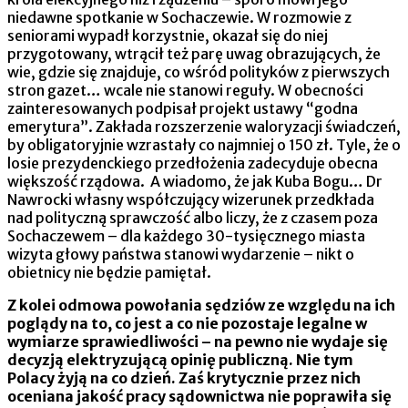
niedawne spotkanie w Sochaczewie. W rozmowie z
seniorami wypadł korzystnie, okazał się do niej
przygotowany, wtrącił też parę uwag obrazujących, że
wie, gdzie się znajduje, co wśród polityków z pierwszych
stron gazet… wcale nie stanowi reguły. W obecności
zainteresowanych podpisał projekt ustawy “godna
emerytura”. Zakłada rozszerzenie waloryzacji świadczeń,
by obligatoryjnie wzrastały co najmniej o 150 zł. Tyle, że o
losie prezydenckiego przedłożenia zadecyduje obecna
większość rządowa. A wiadomo, że jak Kuba Bogu… Dr
Nawrocki własny współczujący wizerunek przedkłada
nad polityczną sprawczość albo liczy, że z czasem poza
Sochaczewem – dla każdego 30-tysięcznego miasta
wizyta głowy państwa stanowi wydarzenie – nikt o
obietnicy nie będzie pamiętał.
Z kolei odmowa powołania sędziów ze względu na ich
poglądy na to, co jest a co nie pozostaje legalne w
wymiarze sprawiedliwości – na pewno nie wydaje się
decyzją elektryzującą opinię publiczną. Nie tym
Polacy żyją na co dzień. Zaś krytycznie przez nich
oceniana jakość pracy sądownictwa nie poprawiła się