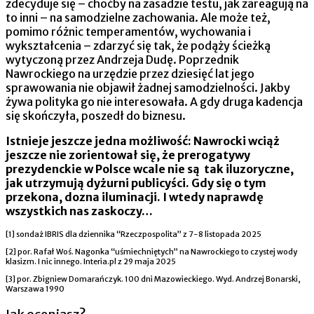
zdecyduje się – choćby na zasadzie testu, jak zareagują na
to inni – na samodzielne zachowania. Ale może też,
pomimo różnic temperamentów, wychowania i
wykształcenia – zdarzyć się tak, że podąży ścieżką
wytyczoną przez Andrzeja Dudę. Poprzednik
Nawrockiego na urzędzie przez dziesięć lat jego
sprawowania nie objawił żadnej samodzielności. Jakby
żywa polityka go nie interesowała. A gdy druga kadencja
się skończyła, poszedł do biznesu.
Istnieje jeszcze jedna możliwość: Nawrocki wciąż
jeszcze nie zorientował się, że prerogatywy
prezydenckie w Polsce wcale nie są tak iluzoryczne,
jak utrzymują dyżurni publicyści. Gdy się o tym
przekona, dozna iluminacji. I wtedy naprawdę
wszystkich nas zaskoczy…
[1] sondaż IBRIS dla dziennika “Rzeczpospolita” z 7-8 listopada 2025
[2] por. Rafał Woś. Nagonka “uśmiechniętych” na Nawrockiego to czystej wody
klasizm. I nic innego. Interia.pl z 29 maja 2025
[3] por. Zbigniew Domarańczyk. 100 dni Mazowieckiego. Wyd. Andrzej Bonarski,
Warszawa 1990