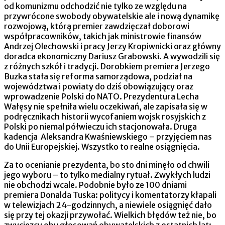
od komunizmu odchodzić nie tylko ze względu na
przywrócone swobody obywatelskie ale i nową dynamikę
rozwojową, którą premier zawdzięczał doborowi
współpracowników, takich jak ministrowie finansów
Andrzej Olechowski i pracy Jerzy Kropiwnicki oraz główny
doradca ekonomiczny Dariusz Grabowski. A wywodzili się
z różnych szkół i tradycji. Dorobkiem premiera Jerzego
Buzka stała się reforma samorządowa, podział na
województwa i powiaty do dziś obowiązujący oraz
wprowadzenie Polski do NATO. Prezydentura Lecha
Wałęsy nie spełniła wielu oczekiwań, ale zapisała się w
podręcznikach historii wycofaniem wojsk rosyjskich z
Polski po niemal półwieczu ich stacjonowała. Druga
kadencja Aleksandra Kwaśniewskiego – przyjęciem nas
do Unii Europejskiej. Wszystko to realne osiągnięcia.
Za to ocenianie prezydenta, bo sto dni minęło od chwili
jego wyboru – to tylko medialny rytuał. Zwykłych ludzi
nie obchodzi wcale. Podobnie było ze 100 dniami
premiera Donalda Tuska: politycy i komentatorzy kłapali
w telewizjach 24-godzinnych, a niewiele osiągnięć dało
się przy tej okazji przywołać. Wielkich błędów też nie, bo