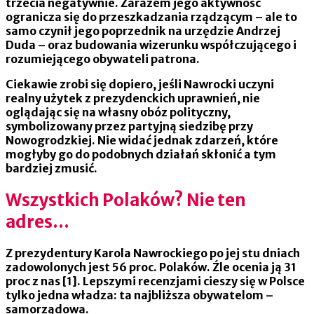
trzecia negatywnie. Zarazem jego aktywność
ogranicza się do przeszkadzania rządzącym – ale to
samo czynił jego poprzednik na urzędzie Andrzej
Duda – oraz budowania wizerunku współczującego i
rozumiejącego obywateli patrona.
Ciekawie zrobi się dopiero, jeśli Nawrocki uczyni
realny użytek z prezydenckich uprawnień, nie
oglądając się na własny obóz polityczny,
symbolizowany przez partyjną siedzibę przy
Nowogrodzkiej. Nie widać jednak zdarzeń, które
mogłyby go do podobnych działań skłonić a tym
bardziej zmusić.
Wszystkich Polaków? Nie ten
adres…
Z prezydentury Karola Nawrockiego po jej stu dniach
zadowolonych jest 56 proc. Polaków. Źle ocenia ją 31
proc z nas [1]. Lepszymi recenzjami cieszy się w Polsce
tylko jedna władza: ta najbliższa obywatelom –
samorządowa.