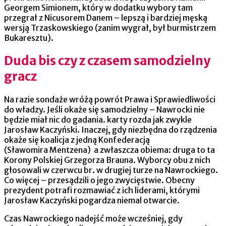
Georgem Simionem, który w dodatku wybory tam
przegrał z Nicusorem Danem – lepszą i bardziej męską
wersją Trzaskowskiego (zanim wygrał, był burmistrzem
Bukaresztu).
Duda bis czy z czasem samodzielny
gracz
Na razie sondaże wróżą powrót Prawa i Sprawiedliwości
do władzy. Jeśli okaże się samodzielny – Nawrocki nie
będzie miał nic do gadania. karty rozda jak zwykle
Jarosław Kaczyński. Inaczej, gdy niezbędna do rządzenia
okaże się koalicja z jedną Konfederacją
(Sławomira Mentzena) a zwłaszcza obiema: druga to ta
Korony Polskiej Grzegorza Brauna. Wyborcy obu z nich
głosowali w czerwcu br. w drugiej turze na Nawrockiego.
Co więcej – przesądzili o jego zwycięstwie. Obecny
prezydent potrafi rozmawiać z ich liderami, którymi
Jarosław Kaczyński pogardza niemal otwarcie.
Czas Nawrockiego nadejść może wcześniej, gdy