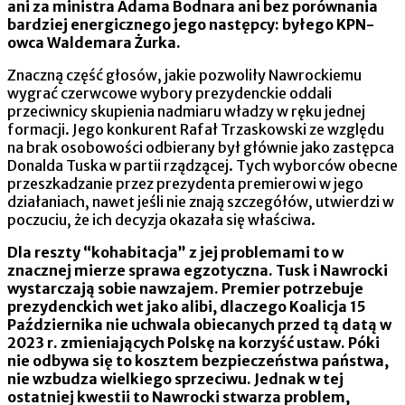
ani za ministra Adama Bodnara ani bez porównania
bardziej energicznego jego następcy: byłego KPN-
owca Waldemara Żurka.
Znaczną część głosów, jakie pozwoliły Nawrockiemu
wygrać czerwcowe wybory prezydenckie oddali
przeciwnicy skupienia nadmiaru władzy w ręku jednej
formacji. Jego konkurent Rafał Trzaskowski ze względu
na brak osobowości odbierany był głównie jako zastępca
Donalda Tuska w partii rządzącej. Tych wyborców obecne
przeszkadzanie przez prezydenta premierowi w jego
działaniach, nawet jeśli nie znają szczegółów, utwierdzi w
poczuciu, że ich decyzja okazała się właściwa.
Dla reszty “kohabitacja” z jej problemami to w
znacznej mierze sprawa egzotyczna. Tusk i Nawrocki
wystarczają sobie nawzajem. Premier potrzebuje
prezydenckich wet jako alibi, dlaczego Koalicja 15
Października nie uchwala obiecanych przed tą datą w
2023 r. zmieniających Polskę na korzyść ustaw. Póki
nie odbywa się to kosztem bezpieczeństwa państwa,
nie wzbudza wielkiego sprzeciwu. Jednak w tej
ostatniej kwestii to Nawrocki stwarza problem,