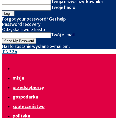
Twoja nazwa użytkownika
Twoje hasło
Forgot your password? Get help
Password recovery
Odzyskaj swoje hasło
Twój e-mail
Hasło zostanie wysłane e-mailem.
PNP 24
misja
przedsiębiorcy
gospodarka
społeczeństwo
polityka