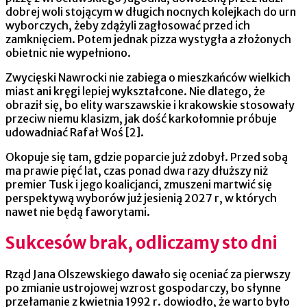
dobrej woli stojącym w długich nocnych kolejkach do urn
wyborczych, żeby zdążyli zagłosować przed ich
zamknięciem. Potem jednak pizza wystygła a złożonych
obietnic nie wypełniono.
Zwycięski Nawrocki nie zabiega o mieszkańców wielkich
miast ani kręgi lepiej wykształcone. Nie dlatego, że
obraził się, bo elity warszawskie i krakowskie stosowały
przeciw niemu klasizm, jak dość karkołomnie próbuje
udowadniać Rafał Woś [2].
Okopuje się tam, gdzie poparcie już zdobył. Przed sobą
ma prawie pięć lat, czas ponad dwa razy dłuższy niż
premier Tusk i jego koalicjanci, zmuszeni martwić się
perspektywą wyborów już jesienią 2027 r, w których
nawet nie będą faworytami.
Sukcesów brak, odliczamy sto dni
Rząd Jana Olszewskiego dawało się oceniać za pierwszy
po zmianie ustrojowej wzrost gospodarczy, bo słynne
przełamanie z kwietnia 1992 r. dowiodło, że warto było