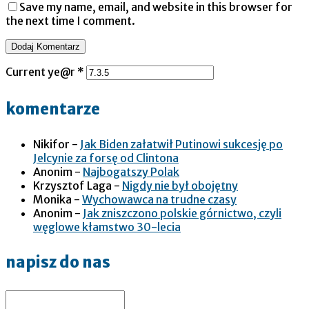
Save my name, email, and website in this browser for
the next time I comment.
Current ye@r
*
komentarze
Nikifor
-
Jak Biden załatwił Putinowi sukcesję po
Jelcynie za forsę od Clintona
Anonim
-
Najbogatszy Polak
Krzysztof Laga
-
Nigdy nie był obojętny
Monika
-
Wychowawca na trudne czasy
Anonim
-
Jak zniszczono polskie górnictwo, czyli
węglowe kłamstwo 30-lecia
napisz do nas