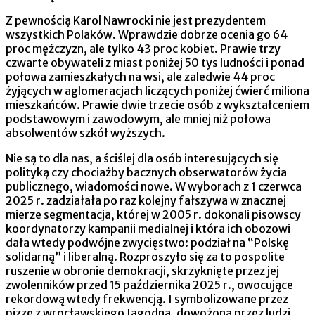
Z pewnością Karol Nawrocki nie jest prezydentem
wszystkich Polaków. Wprawdzie dobrze ocenia go 64
proc mężczyzn, ale tylko 43 proc kobiet. Prawie trzy
czwarte obywateli z miast poniżej 50 tys ludności i ponad
połowa zamieszkałych na wsi, ale zaledwie 44 proc
żyjących w aglomeracjach liczących poniżej ćwierć miliona
mieszkańców. Prawie dwie trzecie osób z wykształceniem
podstawowym i zawodowym, ale mniej niż połowa
absolwentów szkół wyższych.
Nie są to dla nas, a ściślej dla osób interesujących się
polityką czy chociażby bacznych obserwatorów życia
publicznego, wiadomości nowe. W wyborach z 1 czerwca
2025 r. zadziałała po raz kolejny fałszywa w znacznej
mierze segmentacja, której w 2005 r. dokonali pisowscy
koordynatorzy kampanii medialnej i która ich obozowi
dała wtedy podwójne zwycięstwo: podział na “Polskę
solidarną” i liberalną. Rozproszyło się za to pospolite
ruszenie w obronie demokracji, skrzyknięte przez jej
zwolenników przed 15 października 2025 r., owocujące
rekordową wtedy frekwencją. I symbolizowane przez
pizzę z wrocławskiego Jagodna, dowożoną przez ludzi