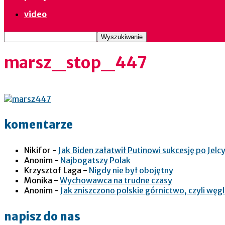
video
marsz_stop_447
komentarze
Nikifor
-
Jak Biden załatwił Putinowi sukcesję po Jelcy
Anonim
-
Najbogatszy Polak
Krzysztof Laga
-
Nigdy nie był obojętny
Monika
-
Wychowawca na trudne czasy
Anonim
-
Jak zniszczono polskie górnictwo, czyli wę
napisz do nas