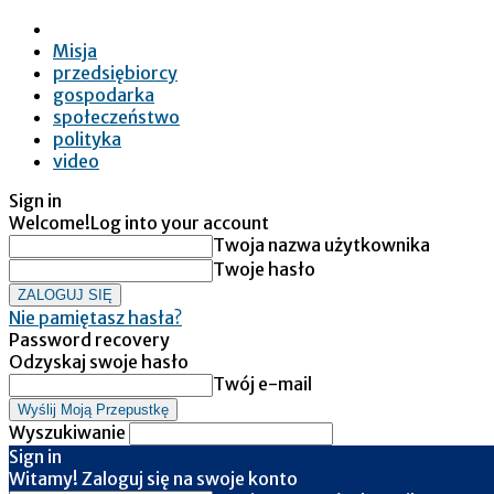
Misja
przedsiębiorcy
gospodarka
społeczeństwo
polityka
video
Sign in
Welcome!
Log into your account
Twoja nazwa użytkownika
Twoje hasło
Nie pamiętasz hasła?
Password recovery
Odzyskaj swoje hasło
Twój e-mail
Wyszukiwanie
Sign in
Witamy! Zaloguj się na swoje konto