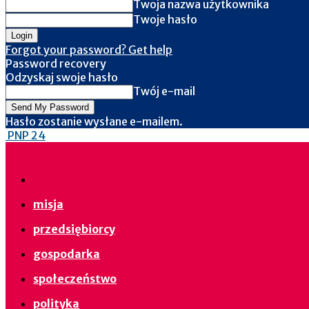
Twoja nazwa użytkownika
Twoje hasło
Forgot your password? Get help
Password recovery
Odzyskaj swoje hasło
Twój e-mail
Hasło zostanie wysłane e-mailem.
PNP 24
misja
przedsiębiorcy
gospodarka
społeczeństwo
polityka