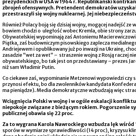
prezydenckich w USA w 1964 r. Republikański kontrka
zbrojeń ofensywnych. Pretendent demokratów uzyskał 
przestraszyli się wojny nuklearnej. Jej niebezpiecze
Również Polacy boją się dzisiaj wojny, mogącej nadejść ze 
bowiem chodzi o uległość wobec Kremla, obie strony zarzuc
Obywatelskiej wypominają zaś Antoniemu Macierewiczowi 
Piątka, zaś budowniczym pisowskiego zaplecza medialneg
Andriejewem i opublikowany już po inwazji na Ukrainę, cho
zasadzie “wet za wet” – straszenie wojną z Rosją raczej
obywatelskiego, bo tak jest on przedstawiany – prezes Jar
niż sam Władimir Putin.
Co ciekawe zaś, wypominanie Metzenowi wypowiedzi czy se
przynosi efektu, bo dla zwolenników kandydata Konfederacji
ma pieniądze). Media demokratyczne wzbudzają więc strach
Wciągnięcia Polski w wojnę i w ogóle eskalacji konflik
niepokoje związane z bieżącym rokiem. Pogorszenie sytu
publicznej obawia się 22 proc.
Za to wygrana Karola Nawrockiego wzbudza lęk wśród 1
sporów w wymiarze sprawiedliwości (14 proc), kryzysu klima