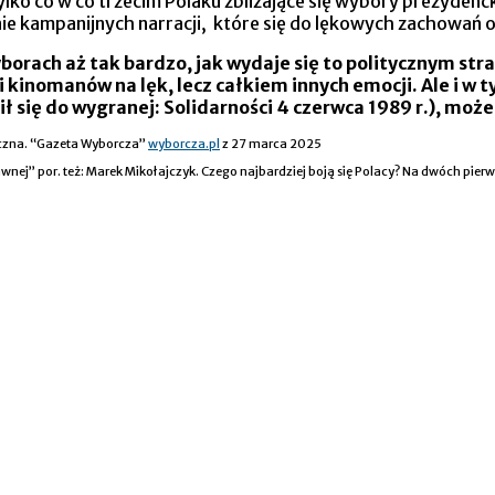
 tylko co w co trzecim Polaku zbliżające się wybory prezyde
nie kampanijnych narracji, które się do lękowych zachowań
borach aż tak bardzo, jak wydaje się to politycznym stra
i kinomanów na lęk, lecz całkiem innych emocji. Ale i 
ł się do wygranej: Solidarności 4 czerwca 1989 r.), moż
eczna. “Gazeta Wyborcza”
wyborcza.pl
z 27 marca 2025
rawnej” por. też: Marek Mikołajczyk. Czego najbardziej boją się Polacy? Na dwóch 