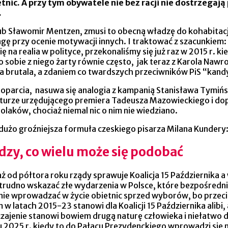
nic. A przy tym obywatele nie bez racji nie dostrzega
.
lub Sławomir Mentzen, zmusi to obecną władzę do kohabitacj
gę przy ocenie motywacji innych. I traktować z szacunkiem: 
ię na realia w polityce, przekonaliśmy się już raz w 2015 r.
bie z niego żarty równie często, jak teraz z Karola Nawro
 brutala, a zdaniem co twardszych przeciwników PiS “kand
poparcia, nasuwa się analogia z kampanią Stanisława Tymińs
 turze urzędującego premiera Tadeusza Mazowieckiego i dop
laków, chociaż niemal nic o nim nie wiedziano.
użo groźniejsza formuła czeskiego pisarza Milana Kundery:
zy, co wielu może się podobać
 od półtora roku rządy sprawuje Koalicja 15 Października a
 trudno wskazać złe wydarzenia w Polsce, które bezpośredni
ie wprowadzać w życie obietnic sprzed wyborów, bo przecież
 latach 2015-23 stanowi dla Koalicji 15 Października alibi
czajenie stanowi bowiem drugą naturę człowieka i niełatw
u 2025 r. kiedy to do Pałacu Prezydenckiego wprowadzi się 