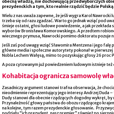
obecną władzą, nie dochowującą przedwyborczych obiet
prezydenckich a tym, kto realnie rządzić będzie Polską
Wielu z nas uważa zapewne, że jeśli wygra Karol Nawrocki 
trzeba się od razu zgadzać. Warto go jednak wziąć pod uwa
śmieje ostatni, głosi ludowe powiedzenie, a jak przekłada s
wyborów Bronisława Komorowskiego. A przedtem robiono so
wiecznego prymusa, Nawrocki pomimo doktoratu pozuje na
Jeśli zaś pod uwagę wziąć Sławomira Mentzena i jego falę 
główne media i społeczne autorytety pokonał w pierwszej
Nobla Lechem Wałęsą, mimo to pozyskując głosy 26 proc Po
A poza cytowanym już powiedzeniem ludowym istnieje też d
Kohabitacja ogranicza samowolę wład
Zasadniczy argument stanowi trafna obserwacja, że chociaż
nieodmiennie reprezentujący jego interesy Andrzej Duda –
Dudy stanowi dla obecnie rządzących dogodny wykręt, by n
Przynależność głowy państwa do obozu rządzącego krajem w
na kolejne, tym razem prezydenckie głosowanie. Przyzwy
podziału “ich prezydent, nasz premier” również po sierpni