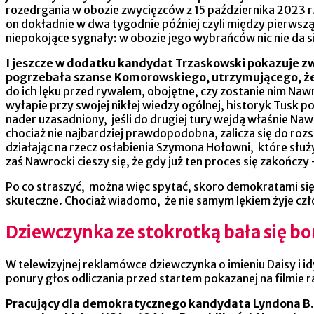
rozedrgania w obozie zwycięzców z 15 października 2023 r
on dokładnie w dwa tygodnie później czyli między pierw
niepokojące sygnały: w obozie jego wybrańców nic nie da s
I jeszcze w dodatku kandydat Trzaskowski pokazuje zwo
pogrzebała szanse Komorowskiego, utrzymującego, że 
do ich lęku przed rywalem, obojętne, czy zostanie nim Na
wyłapie przy swojej nikłej wiedzy ogólnej, historyk Tusk po
nader uzasadniony, jeśli do drugiej tury wejdą właśnie N
chociaż nie najbardziej prawdopodobna, zalicza się do roz
działając na rzecz osłabienia Szymona Hołowni, które s
zaś Nawrocki cieszy się, że gdy już ten proces się zakoń
Po co straszyć, można więc spytać, skoro demokratami się
skuteczne. Chociaż wiadomo, że nie samym lękiem żyje czło
Dziewczynka ze stokrotką bała się
W telewizyjnej reklamówce dziewczynka o imieniu Daisy i id
ponury głos odliczania przed startem pokazanej na filmie
Pracujący dla demokratycznego kandydata Lyndona B. 