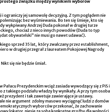
ją prostego związku między wynikiem wyborów
i i ograniczy jej samowolę decyzyjną. Z tym poglądem nie
polemizując bez wyśmiewania. Bo ten się śmieje, kto się
 kiedy wykpiwany Andrzej Duda pokonał w drugiej turze
ckiego, chociaż z nieco innych powodów (Duda to typ
ydat obywatelski” nie musi go nawet udawać).
kiego sprzed 35 lat, który zwalczany przez establishment,
iero w drugiej przegrał z laureatem Pokojowej Nagrody
 Nikt się nie będzie śmiał.
 w Pałacu Prezydenckim wciąż zasiada wywodzący się z PiS i
o z takiego podziału władzy by wynikały. A przy tym osoba
 prezydent i tak zawetuje zawierające je ustawy.
, ale nie argument zdolny masowo wyciągnąć ludzi z domów
o demokratycznych wyborców przekonać, że zachowanie
nowy lokator niesie za sobą konkretne groźby dla wolności