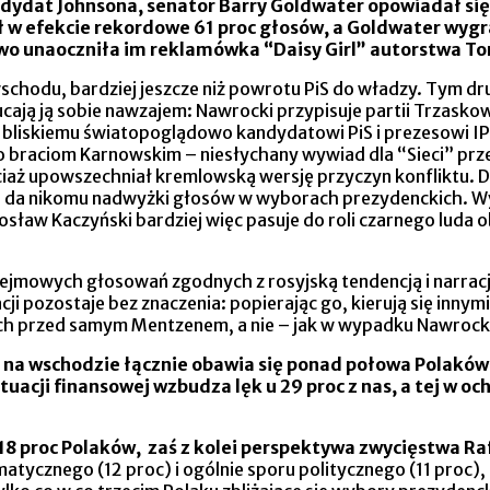
ndydat Johnsona, senator Barry Goldwater opowiadał s
w efekcie rekordowe 61 proc głosów, a Goldwater wygra
ństwo unaoczniła im reklamówka “Daisy Girl” autorstwa 
wschodu, bardziej jeszcze niż powrotu PiS do władzy. Tym dru
ają ją sobie nawzajem: Nawrocki przypisuje partii Trzaskow
bliskiemu światopoglądowo kandydatowi PiS i prezesowi IP
o braciom Karnowskim – niesłychany wywiad dla “Sieci” pr
ciaż upowszechniał kremlowską wersję przyczyn konfliktu. D
 nie da nikomu nadwyżki głosów w wyborach prezydenckich. 
osław Kaczyński bardziej więc pasuje do roli czarnego luda
jmowych głosowań zgodnych z rosyjską tendencją i narracj
 pozostaje bez znaczenia: popierając go, kierują się innymi
 przed samym Mentzenem, a nie – jak w wypadku Nawrockiego
tu na wschodzie łącznie obawia się ponad połowa Polaków 
acji finansowej wzbudza lęk u 29 proc z nas, a tej w oc
8 proc Polaków, zaś z kolei perspektywa zwycięstwa Raf
tycznego (12 proc) i ogólnie sporu politycznego (11 proc), a