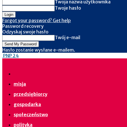
Twoja nazwa użytkownika
Twoje hasło
Forgot your password? Get help
Password recovery
Odzyskaj swoje hasło
Twój e-mail
Hasło zostanie wysłane e-mailem.
PNP 24
misja
przedsiębiorcy
gospodarka
społeczeństwo
polityka