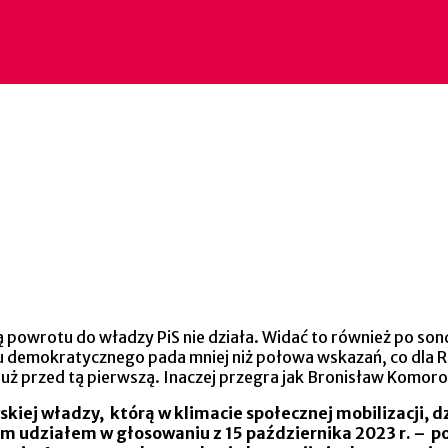
powrotu do władzy PiS nie działa. Widać to również po son
emokratycznego pada mniej niż połowa wskazań, co dla R
już przed tą pierwszą. Inaczej przegra jak Bronisław Komorows
skiej władzy, którą w klimacie społecznej mobilizacji,
ziałem w głosowaniu z 15 października 2023 r. – po te