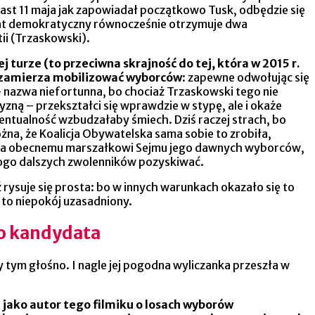
iast 11 maja jak zapowiadał początkowo Tusk, odbędzie się
rat demokratyczny równocześnie otrzymuje dwa
tii (Trzaskowski).
urze (to przeciwna skrajność do tej, która w 2015 r.
j zamierza mobilizować wyborców
: zapewne odwołując się
 nazwa niefortunna, bo chociaż Trzaskowski tego nie
yzną – przekształci się wprawdzie w stypę, ale i okaże
entualność wzbudzałaby śmiech. Dziś raczej strach, bo
żna, że Koalicja Obywatelska sama sobie to zrobiła,
iera obecnemu marszałkowi Sejmu jego dawnych wyborców,
ł od kogo dalszych zwolenników pozyskiwać.
rysuje się prosta: bo w innych warunkach okazało się to
 to niepokój uzasadniony.
kiego kandydata
y tym głośno. I nagle jej pogodna wyliczanka przeszła w
ako autor tego filmiku o losach wyborów