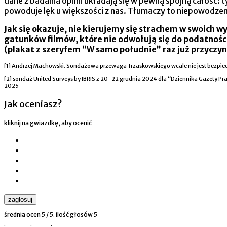
dane z badania opinii układają się w pewną spójną całość:
powoduje lęk u większości z nas. Tłumaczy to niepowodze
Jak się okazuje, nie kierujemy się strachem w swoich wy
gatunków filmów, które nie odwołują się do podatnośc
(plakat z szeryfem “W samo południe” raz już przyczyni
[1] Andrzej Machowski. Sondażowa przewaga Trzaskowskiego wcale nie jest bezpi
[2] sondaż United Surveys by IBRIS z 20-22 grudnia 2024 dla “Dziennika Gazety P
2025
Jak oceniasz?
kliknij na gwiazdkę, aby ocenić
zagłosuj
średnia ocen
5
/ 5. ilość głosów
5