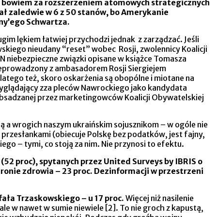
ię bowiem za rozszerzeniem atomowych strategicznych
ł zaledwie w 6 z 50 stanów, bo Amerykanie
Tony’ego Schwartza.
gim lękiem łatwiej przychodzi jednak z zarządzać. Jeśli
skiego nieudany “reset” wobec Rosji, zwolennicy Koalicji
N niebezpieczne związki opisane w książce Tomasza
zeprowadzony z ambasadorem Rosji Siergiejem
latego też, skoro oskarżenia są obopólne i miotane na
Wyglądający zza pleców Nawrockiego jako kandydata
 obsadzanej przez marketingowców Koalicji Obywatelskiej
ą a wrogich naszym ukraińskim sojusznikom – w ogóle nie
 przesłankami (obiecuje Polskę bez podatków, jest fajny,
 – tymi, co stoją za nim. Nie przynosi to efektu.
(52 proc), spytanych przez United Surveys by IBRIS o
hronie zdrowia – 23 proc. Dezinformacji w przestrzeni
ała Trzaskowskiego – u 17 proc.
Więcej niż nasilenie
le w nawet w sumie niewiele [2]. To nie groch z kapustą,