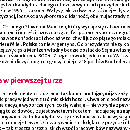
zwycięstwo kandydata danego obozu w wyborach prezydenckich
e w 1995 r. pokonał Wałęsę, ale w dwa lata później – dyst
ycznej, lecz Akcja Wyborcza Solidarność, obejmując rządy z
a. Co innego Sławomir Mentzen, który wydaje się całkiem ni
panii i umieścił na wznoszącej fali poparcia społecznego. Wi
ej nawet Konfederacji chociaż w tej chwili już co piątego Pol
ra Milei. Polska to nie Argentyna. Od prezydenta nie tylko 
żej zwycięski Mentzen władny będzie posłać do Sejmu własny
ieniu świadczenia 800+. Z tego powodu jednak ulice Warsza
enia liczyć mogą na głosy mniej niż 18 posłów Konfederacji
a w pierwszej turze
acie elementami biogramu tak kompromitującymi jak zażyło
ie pracy w jednym z trójmiejskich hoteli. Chwalenie pod na
e na decyzje wyborcze tych, co się wahają – nie wpłynie z 
nają to za dowód, że jest świetnym facetem i nadaje się na
ekonywano, że to kandydat słaby i zostanie w trakcie wyści
u trudniej straszyć. Odwoływanie się do lęku nie przynosi
k – tak zresztą przez bliskich współpracowników nazywan