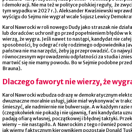
i demokracji. Nie ma też w polityce polskiej reguły, że 
tym wypadku w 2027 r.). Aleksander Kwaśniewski wprawdzi
wyścigu do Sejmu nie wygrał wcale Sojusz Lewicy Demokrat
Karol Nawrocki w roli nowego Dudy jako straszak nie dział
lub doradców: uchronił go przed popełnieniem błędów w kam
wierzą, że wygra. Jeśli nawet to nastąpi, kandydat nie cał
sposobności, by odegrać rolę rodzimego odpowiednika Javie
państwa nie ma narzędzi, żeby ją przeprowadzić. Co najwy
równoczesnym wprowadzeniu odpłatności za studia i znies
martwić się nie mamy powodu. Bo w Sejmie podobne przedłoż
Brauna).
Dlaczego faworyt nie wierzy, że wygr
Karol Nawrocki wzbudza odrazę w demokratycznym elektor
dwuznaczne moralnie usługi, jakie miał wykonywać w trakc
śmieszyć, ale nadmiernie nie bulwersuje. A w każdym razi
(czegokolwiek nie pokażą i nie ujawnią, fani kandydata uz
padają ofiarą własnej, początkowej i błędnej taktyki. Prz
wiemy – nie nastąpiło. A Nawrockim z tego również powod
jak wiemy faktycznym kierownikiem pozostaje Donald Tus