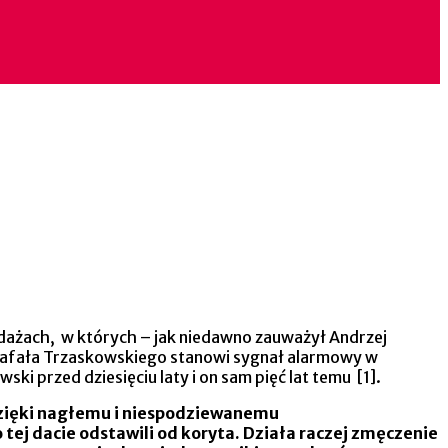
dażach, w których – jak niedawno zauważył Andrzej
afała Trzaskowskiego stanowi sygnał alarmowy w
ki przed dziesięciu laty i on sam pięć lat temu [1].
 dzięki nagłemu i niespodziewanemu
j dacie odstawili od koryta. Działa raczej zmęczenie