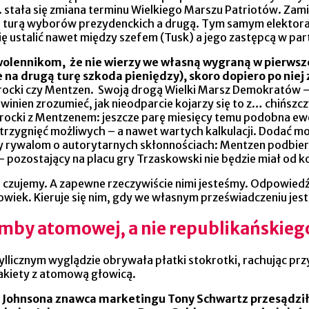
. stała się zmiana terminu Wielkiego Marszu Patriotów. Zam
szą turą wyborów prezydenckich a drugą. Tym samym elekto
ię ustalić nawet między szefem (Tusk) a jego zastępcą w par
lennikom, że nie wierzy we własną wygraną w pierwszej t
na drugą turę szkoda pieniędzy), skoro dopiero po nie
wrocki czy Mentzen. Swoją drogą Wielki Marsz Demokratów –
winien zrozumieć, jak nieodparcie kojarzy się to z… chińszcz
awrocki z Mentzenem: jeszcze parę miesięcy temu podobna ew
strzygnięć możliwych – a nawet wartych kalkulacji. Dodać mo
łuży rywalom o autorytarnych skłonnościach: Mentzen podb
czy – pozostający na placu gry Trzaskowski nie będzie mia
 czujemy. A zapewne rzeczywiście nimi jesteśmy. Odpowiedź 
wiek. Kieruje się nim, gdy we własnym przeświadczeniu jest
 bomby atomowej, a nie republikańs
yllicznym wyglądzie obrywała płatki stokrotki, rachując prz
 rakiety z atomową głowicą.
Johnsona znawca marketingu Tony Schwartz przesądził j