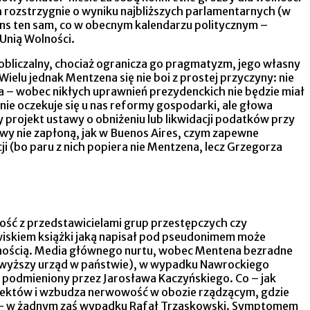
 rozstrzygnie o wyniku najbliższych parlamentarnych (w
ans ten sam, co w obecnym kalendarzu politycznym –
 Unią Wolności.
eobliczalny, chociaż ogranicza go pragmatyzm, jego własny
elu jednak Mentzena się nie boi z prostej przyczyny: nie
aka – wobec nikłych uprawnień prezydenckich nie będzie miał
nie oczekuje się u nas reformy gospodarki, ale głowa
 projekt ustawy o obniżeniu lub likwidacji podatków przy
wy nie zapłoną, jak w Buenos Aires, czym zapewne
 (bo paru z nich popiera nie Mentzena, lecz Grzegorza
ść z przedstawicielami grup przestępczych czy
zwiskiem książki jaką napisał pod pseudonimem może
pewnością. Media głównego nurtu, wobec Mentena bezradne
 najwyższy urząd w państwie), w wypadku Nawrockiego
gu podmieniony przez Jarosława Kaczyńskiego. Co – jak
 efektów i wzbudza nerwowość w obozie rządzącym, gdzie
y – w żadnym zaś wypadku Rafał Trzaskowski. Symptomem