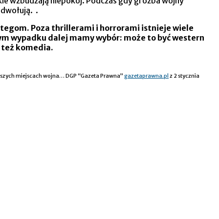
nckie wzbudzają niepokój. Podczas gdy groźba wojny
 odwołują. .
tegom. Poza thrillerami i horrorami istnieje wiele
w tym wypadku dalej mamy wybór: może to być western
e też komedia.
pierwszych miejscach wojna… DGP “Gazeta Prawna”
gazetaprawna.pl
z 2 stycznia