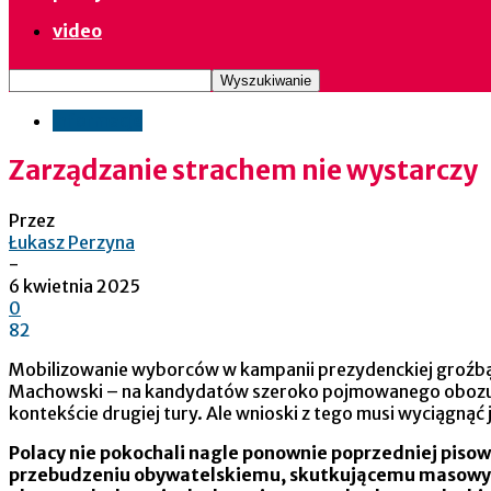
video
informacje
Zarządzanie strachem nie wystarczy
Przez
Łukasz Perzyna
-
6 kwietnia 2025
0
82
Mobilizowanie wyborców w kampanii prezydenckiej groźbą 
Machowski – na kandydatów szeroko pojmowanego obozu d
kontekście drugiej tury. Ale wnioski z tego musi wyciągnąć 
Polacy nie pokochali nagle ponownie poprzedniej pisow
przebudzeniu obywatelskiemu, skutkującemu masowym ud