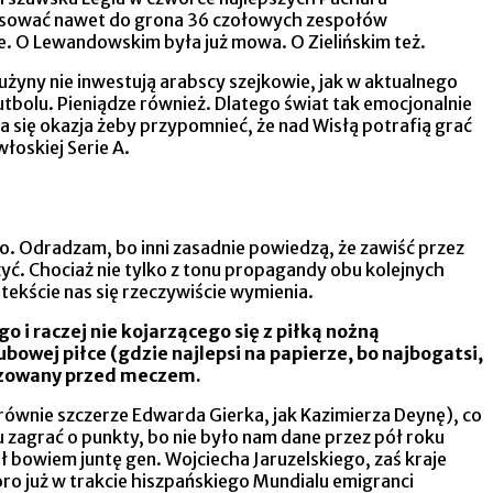
wansować nawet do grona 36 czołowych zespołów
e. O Lewandowskim była już mowa. O Zielińskim też.
użyny nie inwestują arabscy szejkowie, jak w aktualnego
utbolu. Pieniądze również. Dlatego świat tak emocjonalnie
ia się okazja żeby przypomnieć, że nad Wisłą potrafią grać
włoskiej Serie A.
ao. Odradzam, bo inni zasadnie powiedzą, że zawiść przez
zyć. Chociaż nie tylko z tonu propagandy obu kolejnych
tekście nas się rzeczywiście wymienia.
o i raczej nie kojarzącego się z piłką nożną
ubowej piłce (gdzie najlepsi na papierze, bo najbogatsi,
oryzowany przed meczem.
 równie szczerze Edwarda Gierka, jak Kazimierza Deynę), co
u zagrać o punkty, bo nie było nam dane przez pół roku
bowiem juntę gen. Wojciecha Jaruzelskiego, zaś kraje
ro już w trakcie hiszpańskiego Mundialu emigranci