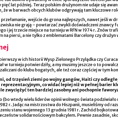
 pięć lat później. Teraz polskim drużynom nie udaje się a
yle, że w barwach obcych klubów odgrywają tam kluczowe rol
przełamanie, wejście do grona najlepszych, nawet jeśli w dr
azwiska nie grają – powtarzać zwykli doświadczeni znawcy f
 i jej trzecie miejsce na turnieju w RFN w 1974 r. Znów traf
m na piersi, a nie tylko z emblematami Barcelony czy drużyn 
nej
pierwszy w ich historii Wysp Zielonego Przylądka czy Curac
ał w turnieju potwierdziły, a my musimy jeszcze o to powalc
liczani do klubu bogatych, ale też coraz częściej w tym kon
i, od trzęsień ziemi po wojny gangów, Haiti czy odległeg
reprezentacyjnym, co widać lepiej niż w pełnej barier kl
cale zwyciężyć ten bardziej zasobny ani pochopnie faw
o (bo wtedy wielu liderów opinii wolnego świata podziwiało
982 r. Jadąc na mistrzostwa do Hiszpanii, musieliśmy od raz
niu stanu wojennego 13 grudnia 1981 r. Zachód bojkotował 
ołeczeństw solidarnościowym bakcylem. Pewnie zasadnie, sko