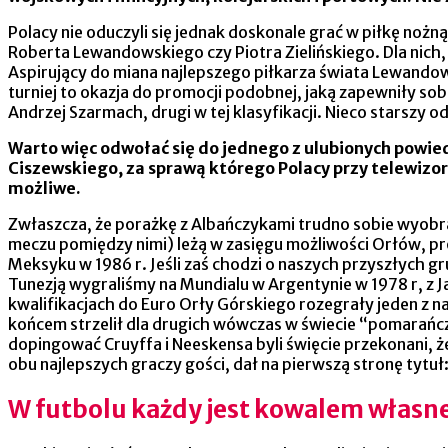
Polacy nie oduczyli się jednak doskonale grać w piłkę no
Roberta Lewandowskiego czy Piotra Zielińskiego. Dla nich, 
Aspirujący do miana najlepszego piłkarza świata Lewandows
turniej to okazja do promocji podobnej, jaką zapewniły so
Andrzej Szarmach, drugi w tej klasyfikacji. Nieco starszy 
Warto więc odwołać się do jednego z ulubionych powi
Ciszewskiego, za sprawą którego Polacy przy telewizora
możliwe.
Zwłaszcza, że porażkę z Albańczykami trudno sobie wyobrazi
meczu pomiędzy nimi) leżą w zasięgu możliwości Orłów, p
Meksyku w 1986 r. Jeśli zaś chodzi o naszych przyszłych gr
Tunezją wygraliśmy na Mundialu w Argentynie w 1978 r, z Ja
kwalifikacjach do Euro Orły Górskiego rozegrały jeden z na
końcem strzelił dla drugich wówczas w świecie “pomarańcz
dopingować Cruyffa i Neeskensa byli święcie przekonani, że
obu najlepszych graczy gości, dał na pierwszą stronę tytu
W futbolu każdy jest kowalem własn