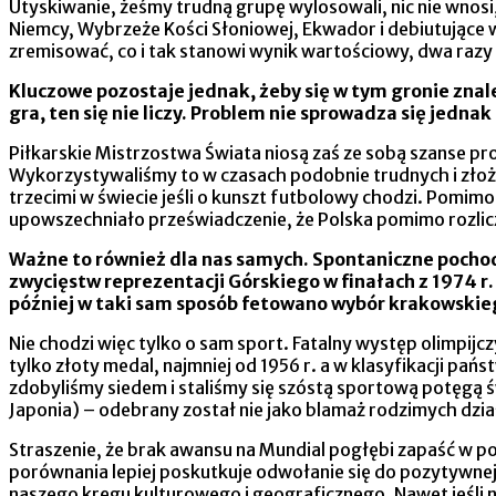
Utyskiwanie, żeśmy trudną grupę wylosowali, nic nie wnosi,
Niemcy, Wybrzeże Kości Słoniowej, Ekwador i debiutujące
zremisować, co i tak stanowi wynik wartościowy, dwa razy 
Kluczowe pozostaje jednak, żeby się w tym gronie zna
gra, ten się nie liczy. Problem nie sprowadza się jednak
Piłkarskie Mistrzostwa Świata niosą zaś ze sobą szanse 
Wykorzystywaliśmy to w czasach podobnie trudnych i złożon
trzecimi w świecie jeśli o kunszt futbolowy chodzi. Pomimo
upowszechniało przeświadczenie, że Polska pomimo rozlicz
Ważne to również dla nas samych. Spontaniczne pochod
zwycięstw reprezentacji Górskiego w finałach z 1974 r.
później w taki sam sposób fetowano wybór krakowskie
Nie chodzi więc tylko o sam sport. Fatalny występ olimpij
tylko złoty medal, najmniej od 1956 r. a w klasyfikacji pańs
zdobyliśmy siedem i staliśmy się szóstą sportową potęgą 
Japonia) – odebrany został nie jako blamaż rodzimych dz
Straszenie, że brak awansu na Mundial pogłębi zapaść w pols
porównania lepiej poskutkuje odwołanie się do pozytywnej
naszego kręgu kulturowego i geograficznego. Nawet jeśli 