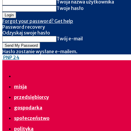
Twoja nazwa użytkownika
Twoje hasło
Forgot your password? Get help
Password recovery
Odzyskaj swoje hasło
Twój e-mail
Hasło zostanie wysłane e-mailem.
PNP 24
misja
przedsiębiorcy
gospodarka
społeczeństwo
polityka