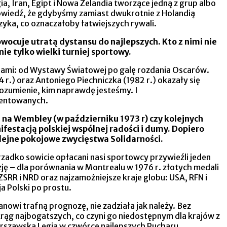
a, Iran, Egipt i Nowa Zelandia tworzące jedną z grup albo
owiedź, że gdybyśmy zamiast dwukrotnie z Holandią
zyka, co oznaczałoby łatwiejszych rywali.
ocuje utratą dystansu do najlepszych. Kto z nimi nie
ie tylko wielki turniej sportowy.
niami: od Wystawy Światowej po galę rozdania Oscarów.
r.) oraz Antoniego Piechniczka (1982 r.) okazały się
rozumienie, kim naprawdę jesteśmy. I
alentowanych.
na Wembley (w październiku 1973 r) czy kolejnych
festacją polskiej wspólnej radości i dumy. Dopiero
kolejne pokojowe zwycięstwa Solidarności.
rzadko sowicie opłacani nasi sportowcy przywieźli jeden
nezję – dla porównania w Montrealu w 1976 r. złotych medali
RR i NRD oraz najzamożniejsze kraje globu: USA, RFN i
ja Polski po prostu.
anowi trafną prognozę, nie zadziała jak należy. Bez
rąg najbogatszych, co czyni go niedostępnym dla krajów z
warszawska Legia w czwórce najlepszych Pucharu