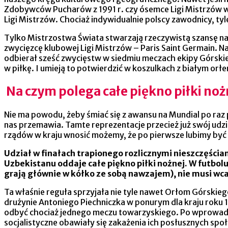
Zdobywców Pucharów z 1991 r. czy ósemce Ligi Mistrzów w
Ligi Mistrzów. Chociaż indywidualnie polscy zawodnicy, t
Tylko Mistrzostwa Świata stwarzają rzeczywistą szansę na 
zwycięzcę klubowej Ligi Mistrzów – Paris Saint Germain. N
odbierał sześć zwycięstw w siedmiu meczach ekipy Górskiego
w piłkę. I umieją to potwierdzić w koszulkach z białym orłe
Na czym polega całe piękno piłki noż
Nie ma powodu, żeby śmiać się z awansu na Mundial po raz 
nas przemawia. Tamte reprezentacje przecież już swój udzi
rządów w kraju wnosić możemy, że po pierwsze lubimy być za
Udział w finałach trapionego rozlicznymi nieszczęściam
Uzbekistanu oddaje całe piękno piłki nożnej. W futbolu 
grają głównie w kółko ze sobą nawzajem), nie musi w
Ta właśnie reguła sprzyjała nie tyle nawet Orłom Górskieg
drużynie Antoniego Piechniczka w ponurym dla kraju roku 1
odbyć chociaż jednego meczu towarzyskiego. Po wprowadze
socjalistyczne obawiały się zakażenia ich posłusznych sp