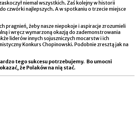
askoczył niemal wszystkich. Zaś kolejny w historii
o czwórki najlepszych. A w spotkaniu o trzecie miejsce
 pragnień, żeby nasze niepokoje i aspiracje zrozumieli
arzalną i wręcz wymarzoną okazją do zademonstrowania
kże liderów innych sojuszniczych mocarstw i ich
anistyczny Konkurs Chopinowski. Podobnie zresztą jak na
– bardzo tego sukcesu potrzebujemy. Bo umocni
okazać, że Polaków na nią stać.