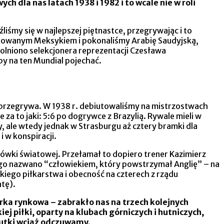
 dla nas latach 1938 i 1982 i to wcale nie w roli
liśmy się w najlepszej piętnastce, przegrywając i to
notowanym Meksykiem i pokonaliśmy Arabię Saudyjską,
olniono selekcjonera reprezentacji Czesława
by na ten Mundial pojechać.
e przegrywa. W 1938 r. debiutowaliśmy na mistrzostwach
za to jaki: 5:6 po dogrywce z Brazylią. Rywale mieli w
, ale wtedy jednak w Strasburgu aż cztery bramki dla
i w konspiracji.
ołówki światowej. Przełamał to dopiero trener Kazimierz
ego nazwano “człowiekiem, który powstrzymał Anglię” – na
skiego piłkarstwa i obecność na czterech z rządu
atę).
arka rynkowa – zabrakło nas na trzech kolejnych
j piłki, oparty na klubach górniczych i hutniczych,
skutki wciąż odczuwamy.