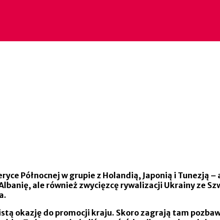
ryce Północnej w grupie z Holandią, Japonią i Tunezją –
lbanię, ale również zwycięzcę rywalizacji Ukrainy ze Szw
wa.
tą okazję do promocji kraju. Skoro zagrają tam pozbawi