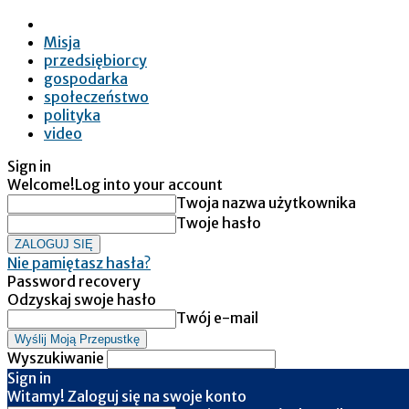
Misja
przedsiębiorcy
gospodarka
społeczeństwo
polityka
video
Sign in
Welcome!
Log into your account
Twoja nazwa użytkownika
Twoje hasło
Nie pamiętasz hasła?
Password recovery
Odzyskaj swoje hasło
Twój e-mail
Wyszukiwanie
Sign in
Witamy! Zaloguj się na swoje konto