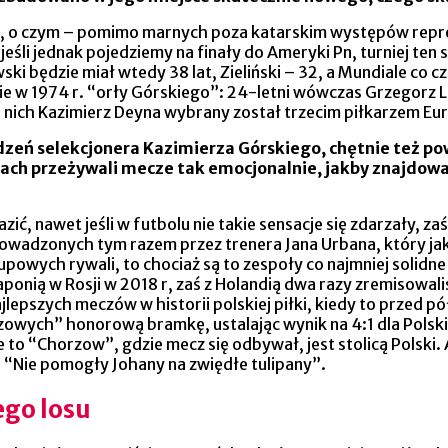
żną, o czym – pomimo marnych poza katarskim występów repr
jeśli jednak pojedziemy na finały do Ameryki Pn, turniej ten
ki będzie miał wtedy 38 lat, Zieliński – 32, a Mundiale co 
bie w 1974 r. “orły Górskiego”: 24-letni wówczas Grzegorz L
od nich Kazimierz Deyna wybrany został trzecim piłkarzem Eu
edzeń selekcjonera Kazimierza Górskiego, chętnie też 
ch przeżywali mecze tak emocjonalnie, jakby znajdowali 
ć, nawet jeśli w futbolu nie takie sensacje się zdarzały, za
rowadzonych tym razem przez trenera Jana Urbana, który ja
upowych rywali, to chociaż są to zespoły co najmniej solidn
ponią w Rosji w 2018 r, zaś z Holandią dwa razy zremisowaliś
jlepszych meczów w historii polskiej piłki, kiedy to przed 
owych” honorową bramkę, ustalając wynik na 4:1 dla Polski
 to “Chorzow”, gdzie mecz się odbywał, jest stolicą Polski.
ł: “Nie pomogły Johany na zwiędłe tulipany”.
ego losu