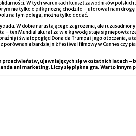
olidarności. W tych warunkach kunszt zawodników polskich z
rym nie tylko o piłkę nożną chodziło – utorował nam drogę d
tbolu na tym polega, można tylko dodać.
pada. W dobie narastającego zagrożenia, ale i uzasadnionych
iata – ten Mundial akurat za wielką wodą staje się niepowt
raźnię i światopogląd Donalda Trumpa i jego otoczenia, a ta
ez porównania bardziej niż festiwal filmowy w Cannes czy pi
h przeciwieństw, ujawniających się w ostatnich latach 
anda ani marketing. Liczy się piękna gra. Warto innym p