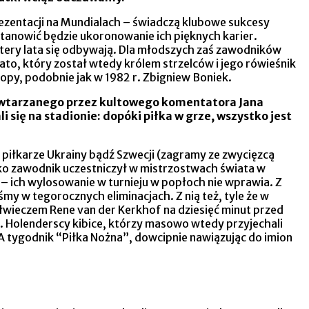
ezentacji na Mundialach – świadczą klubowe sukcesy
 stanowić będzie ukoronowanie ich pięknych karier.
cztery lata się odbywają. Dla młodszych zaś zawodników
ato, który został wtedy królem strzelców i jego rówieśnik
ropy, podobnie jak w 1982 r. Zbigniew Boniek.
powtarzanego przez kultowego komentatora Jana
się na stadionie: dopóki piłka w grze, wszystko jest
ś piłkarze Ukrainy bądź Szwecji (zagramy ze zwycięzcą
ko zawodnik uczestniczył w mistrzostwach świata w
e – ich wylosowanie w turnieju w popłoch nie wprawia. Z
my w tegorocznych eliminacjach. Z nią też, tyle że w
półwieczem Rene van der Kerkhof na dziesięć minut przed
. Holenderscy kibice, którzy masowo wtedy przyjechali
 A tygodnik “Piłka Nożna”, dowcipnie nawiązując do imion