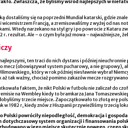
ło. Zwłaszcza, że byliśmy wśród najlepszych w niełatwych
 dostaliśmy się na poprzedni Mundial katarski, gdzie znaleź
i wicemistrzem Francją, a zremisowaliśmy z wyżej od nas 
kami. Wtedy narzekano na styl gry i po powrocie z Kataru zw
r. rezultat. Ale – o czym była już mowa – najważniejsze, że
iczy
lepszymi, ten traci do nich dystans i później nieuchronni
ko mecz (obowiązywał system pucharowy, a nie grupowy), ale 
Wilimowskiego, który w rok później niesławnie wybrał Niemcy
dnak aż tak ważny, chociaż pomimo zakazów mecze rozgrywano 
tkowała faktem, że nikt Polski w futbolu nie zaliczał do cz
m remisie na Wembley kiedy to bramkarza Jana Tomaszewski
zdobyliśmy trzecie miejsce. Zapoczątkowało to złotą erę pol
w 1982 r, kiedy znów z Hiszpanii przywieźliśmy trzecią lok
 do Polski powróciły niepodległość, demokracja i gospod
dotychczasowy system organizacji i finansowania polskie
Nie zbudowano w jego miejsce skutecznie nowego, czego 