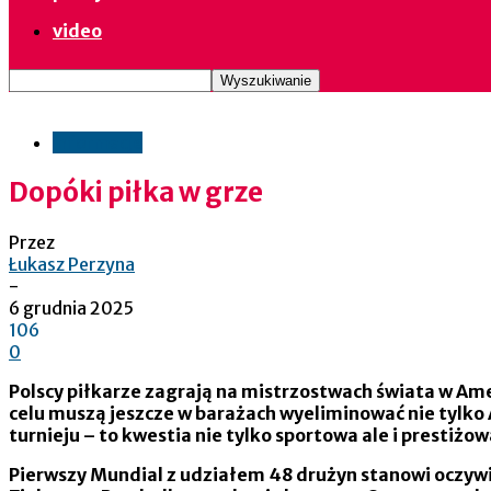
video
informacje
Dopóki piłka w grze
Przez
Łukasz Perzyna
-
6 grudnia 2025
106
0
Polscy piłkarze zagrają na mistrzostwach świata w Ame
celu muszą jeszcze w barażach wyeliminować nie tylko A
turnieju – to kwestia nie tylko sportowa ale i prestiżo
Pierwszy Mundial z udziałem 48 drużyn stanowi oczywis