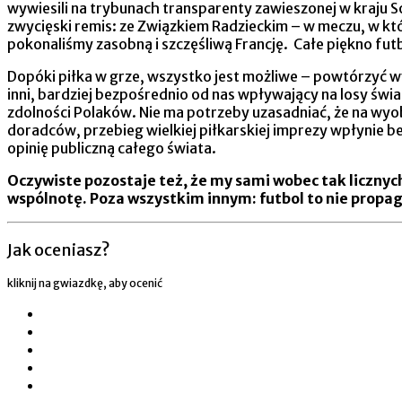
wywiesili na trybunach transparenty zawieszonej w kraju S
zwycięski remis: ze Związkiem Radzieckim – w meczu, w któ
pokonaliśmy zasobną i szczęśliwą Francję. Całe piękno fu
Dopóki piłka w grze, wszystko jest możliwe – powtórzyć wy
inni, bardziej bezpośrednio od nas wpływający na losy św
zdolności Polaków. Nie ma potrzeby uzasadniać, że na wyob
doradców, przebieg wielkiej piłkarskiej imprezy wpłynie b
opinię publiczną całego świata.
Oczywiste pozostaje też, że my sami wobec tak licznyc
wspólnotę. Poza wszystkim innym: futbol to nie propag
Jak oceniasz?
kliknij na gwiazdkę, aby ocenić