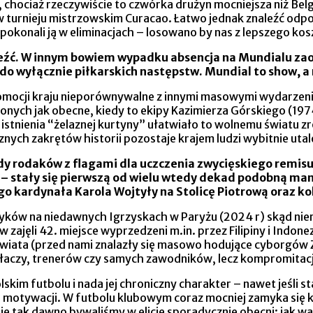
 chociaż rzeczywiście to czwórka drużyn mocniejsza niż Belgi
 w turnieju mistrzowskim Curacao. Łatwo jednak znaleźć odp
pokonali ją w eliminacjach – losowano by nas z lepszego kos
leźć. W innym bowiem wypadku absencja na Mundialu zaow
 do wyłącznie piłkarskich następstw. Mundial to show, a n
promocji kraju nieporównywalne z innymi masowymi wydarze
ych jak obecne, kiedy to ekipy Kazimierza Górskiego (1974 
 istnienia “żelaznej kurtyny” ułatwiało to wolnemu światu z
nych zakrętów historii pozostaje krajem ludzi wybitnie ut
y rodaków z flagami dla uczczenia zwycięskiego remisu 
 – stały się pierwszą od wielu wtedy dekad podobną mani
go kardynała Karola Wojtyły na Stolicę Piotrową oraz 
czyków na niedawnych Igrzyskach w Paryżu (2024 r) skąd nie
tw zajęli 42. miejsce wyprzedzeni m.in. przez Filipiny i Indo
świata (przed nami znalazły się masowo hodujące cyborgów ZS
iałaczy, trenerów czy samych zawodników, lecz kompromitac
kim futbolu i nada jej chroniczny charakter – nawet jeśli st
 motywacji. W futbolu klubowym coraz mocniej zamyka się k
nie tak dawno bywaliśmy w elicie sporadycznie obecni: jak 