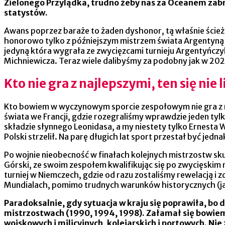
Zielonego Przylądka, trudno żeby nas za Oceanem zabrak
statystów.
Awans poprzez baraże to żaden dyshonor, tą właśnie ścieżką
honorowo tylko z późniejszym mistrzem świata Argentyną 
jedyną która wygrała ze zwycięzcami turnieju Argentyńczy
Michniewicza. Teraz wiele dalibyśmy za podobny jak w 2022 
Kto nie gra z najlepszymi, ten się nie l
Kto bowiem w wyczynowym sporcie zespołowym nie gra z naj
świata we Francji, gdzie rozegraliśmy wprawdzie jeden tyl
składzie słynnego Leonidasa, a my niestety tylko Ernesta 
Polski strzelił. Na parę długich lat sport przestał być je
Po wojnie nieobecność w finałach kolejnych mistrzostw sku
Górski, ze swoim zespołem kwalifikując się po zwycięski
turniej w Niemczech, gdzie od razu zostaliśmy rewelacją i 
Mundialach, pomimo trudnych warunków historycznych (jak 
Paradoksalnie, gdy sytuacja w kraju się poprawiła, bo
mistrzostwach (1990, 1994, 1998). Załamał się bowiem 
wojskowych i milicyjnych, kolejarskich i portowych. 