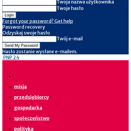
Twoja nazwa użytkownika
Twoje hasło
Forgot your password? Get help
Password recovery
Odzyskaj swoje hasło
Twój e-mail
Hasło zostanie wysłane e-mailem.
PNP 24
misja
przedsiębiorcy
gospodarka
społeczeństwo
polityka