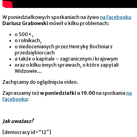
W poniedziałkowych spotkaniach na żywo
na Facebooku
Dariusz Grabowski
mówił o kilku problemach:
o 500+,
o rolnikach,
o niedocenianych przez Henrykę Bochniarz
przedsiębiorcach
a także o kapitale – zagranicznym i krajowym
oraz o kilku innych sprawach, o które zapytali
Widzowie…
Zachęcamy do oglądnięcia video.
Zapraszamy też
w poniedziałki o 19.00
na spotkania
na
Facebooku
:
Jak uważasz?
[democracy id=”12″]