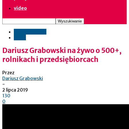
video
przedsiębiorcy
video
Dariusz Grabowski na żywo o 500+,
rolnikach i przedsiębiorcach
Przez
Dariusz Grabowski
-
2 lipca 2019
130
0