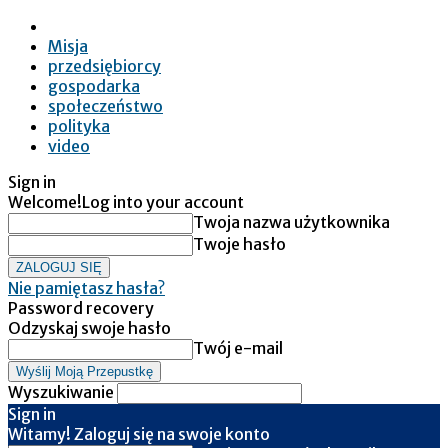
Misja
przedsiębiorcy
gospodarka
społeczeństwo
polityka
video
Sign in
Welcome!
Log into your account
Twoja nazwa użytkownika
Twoje hasło
Nie pamiętasz hasła?
Password recovery
Odzyskaj swoje hasło
Twój e-mail
Wyszukiwanie
Sign in
Witamy! Zaloguj się na swoje konto