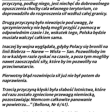
przyczyną, podług niego, jest niechęć do dobrowolnego
opuszczenia choćby cala własnego terytorium, co
doprowadziło do rozproszenia sił wzdłuż całej granicy.
Drugą przyczyną było niewzięcie pod uwagę, że
sprzymierzeńcy nie będą mogli przyjść z pomocą w
odpowiednim czasie i że, wskutek tego, Polska będzie
musiała walczyć całkiem sama.
Inaczej by wojna wyglądała, gdyby Polacy się bronili na
linii Biebrza — Narew — Wisła — San. Pozwoliłoby im
to w każdym razie zyskać na czasie, a poza tym mogliby
nawet zaoszczędzić siły, które by im pozwoliły na
przeciwnatarcie.
Pierwotny błąd rozwinięcia sił już nie był potem do
naprawienia.
Trzecią przyczyną klęski była słabość lotnictwa, które
od razu zostało zgniecione przewagą niemiecką,
pozostawiając Niemcom całkowite panowanie
w powietrzu…” (Bellona, Nr 6/41).