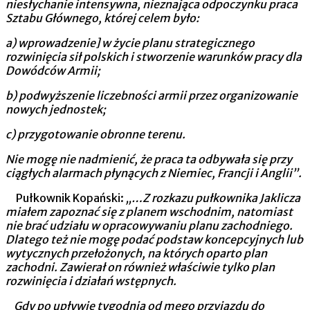
niesłycha­nie intensywna, nieznająca odpoczynku praca
Sztabu Głównego, której celem było:
a) wprowadzenie] w życie planu strategicznego
rozwinięcia sił polskich i stworzenie warunków pracy dla
Dowódców Armii;
b) podwyższenie liczebności armii przez organizowanie
nowych jednostek;
c) przygotowanie obronne terenu.
Nie mogę nie nadmienić, że praca ta odbywała się przy
ciągłych alarmach płynących z Niemiec, Francji i Anglii”.
Pułkownik Kopański:
„…Z rozkazu pułkownika Jaklicza
miałem zapoznać się z planem wschodnim, natomiast
nie brać udziału w opracowywa­niu planu zachodniego.
Dlatego też nie mogę podać podstaw koncepcyjnych lub
wytycznych przełożonych, na których oparto plan
zachodni. Zawierał on również właściwie tylko plan
rozwinięcia i działań wstępnych.
Gdy po upływie tygodnia od mego przyjazdu do