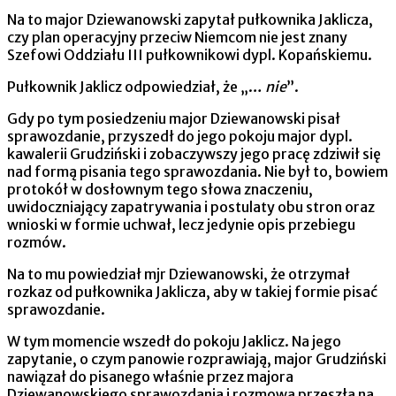
Na to major Dziewanowski zapytał pułkownika Jaklicza,
czy plan operacyjny przeciw Niemcom nie jest znany
Szefowi Oddziału III pułkownikowi dypl. Kopańskiemu.
Pułkownik Jaklicz odpowiedział, że „…
nie
”.
Gdy po tym posiedzeniu major Dziewanowski pisał
sprawo­zdanie, przyszedł do jego pokoju major dypl.
kawalerii Grudziński i zobaczywszy jego pracę zdziwił się
nad formą pisania tego spra­wozdania. Nie był to, bowiem
protokół w dosłownym tego słowa znaczeniu,
uwidoczniający zapatrywania i postulaty obu stron oraz
wnioski w formie uchwał, lecz jedynie opis przebiegu
rozmów.
Na to mu powiedział mjr Dziewanowski, że otrzymał
rozkaz od pułkownika Jaklicza, aby w takiej formie pisać
sprawozdanie.
W tym momencie wszedł do pokoju Jaklicz. Na jego
zapytanie, o czym panowie rozprawiają, major Grudziński
nawiązał do pisanego właśnie przez majora
Dziewanowskiego sprawozdania i rozmowa przeszła na