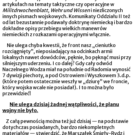
arty­kułach na tematy taktyczne czy operacyjne w
Militdrwochenblatt, Wehr und Wissen
i niezliczonych
innych pismach wojskowych. Komunikaty Oddziału II też
od lat bezustannie podawały dok­trynę niemiecką i bardzo
dokładne opisy przebiegu wielkich manewrów
niemieckich z rozkazami operacyjnymi włącznie.
Nie ulega chyba kwestii, że front nasz „cieniutko
rozciąg­nięty”, nieposiadający na odcinkach armii
lokalnych nawet dowód­ców, pęknie, bo pęknąć musi przy
silniejszym uderzeniu. I co dalej? Gdy cały odwód
Naczelnego Wodza miał na południe od Radomia wynosić
7 dywizji piechoty, a pod Ostrowiem i Wyszko­wem 3.d.p.
(które potem ostatecznie weszły w „dziurę” we froncie,
który wojska wcale nie posiadał). I to można było
przewidzieć!
Nie ulega dzisiaj żadnej wątpliwości, że planu
wojny nie było.
Z całą pewnością można też już dzisiaj — na podstawie
dotychczas posiadanych, bardzo niekompletnych
materiałów — stwierdzić, że Marszałek Śmigły-Rydz i