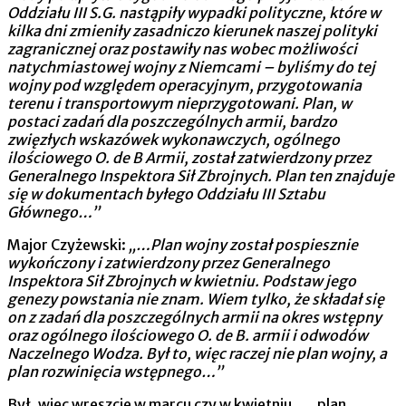
Oddziału III S.G. nastąpiły wypadki polityczne, które w
kilka dni zmieniły zasadniczo kierunek naszej polityki
zagranicznej oraz postawiły nas wobec możliwości
natychmiastowej wojny z Niemcami – byliśmy do tej
wojny pod względem operacyjnym, przygotowania
terenu i transportowym nieprzygotowani.
Plan, w
postaci zadań dla poszczególnych armii, bardzo
zwięzłych wskazówek wykonawczych, ogólnego
ilościowego O. de B Armii, został zatwierdzony przez
Generalnego Inspektora Sił Zbrojnych.
Plan ten znajduje
się w dokumentach byłego Oddziału III Sztabu
Głównego…”
Major Czyżewski:
„…Plan wojny został pospiesznie
wykończony i zatwierdzony przez Generalnego
Inspektora Sił Zbrojnych w kwietniu. Podstaw jego
genezy powstania nie znam. Wiem tylko, że składał się
on z zadań dla poszczególnych armii na okres wstępny
oraz ogólnego ilościowego O. de B. armii i odwodów
Naczelnego Wodza. Był to, więc raczej nie plan wojny, a
plan rozwinięcia wstępnego…”
Był, więc wreszcie w marcu czy w kwietniu „…plan