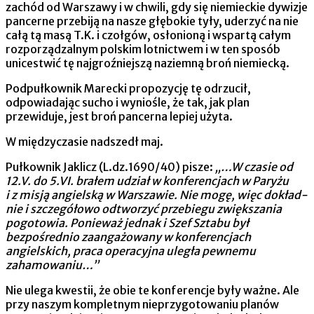
zachód od Warszawy i w chwili, gdy się niemieckie dywizje
pancerne przebiją na nasze głę­bokie tyły, uderzyć na nie
całą tą masą T.K. i czołgów, osłonioną i wspartą całym
rozporządzalnym polskim lotnictwem i w ten spo­sób
unicestwić tę najgroźniejszą naziemną broń niemiecką.
Podpułkownik Marecki propozycję tę odrzucił,
odpowiadając sucho i wyniośle, że tak, jak plan
przewiduje, jest broń pancerna lepiej użyta.
W międzyczasie nadszedł maj.
Pułkownik Jaklicz (L.dz.1690/40) pisze:
„…W czasie od
12.V. do 5.VI. brałem udział w konferencjach w Paryżu
i z misją angielską w Warszawie. Nie mogę, więc dokład­
nie i szczegółowo odtworzyć przebiegu zwiększania
pogotowia. Po­nieważ jednak i Szef Sztabu był
bezpośrednio zaangażowany w konfe­rencjach
angielskich, praca operacyjna uległa pewnemu
zahamowaniu…”
Nie ulega kwestii, że obie te konferencje były ważne. Ale
przy naszym kompletnym nieprzygotowaniu planów