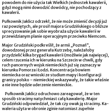
powodem do nie użycia tak Wielkich Jednostek kawalerii,
gdyż mogą nimi dowodzić dowódcy, nie pochodzący z
kawalerii.
Pułkownik Jaklicz odrzekł, że nie może zmienić decyzji już
raz powziętych, ale prosił majora Grudzińskiego o bliższe
sprecyzowanie jak sobie wyobraża użycie kawalerii w
przewidzianym planie operacyjnym przeciwko Niemcom.
Major Grudziński podkreślił, że armii „Poznań”,
dowodzonej przez generała Kutrzebę, należałoby
przydzielić kilka brygad kawalerii (możliwie jak najwięcej),
celem rzucenia ich w kierunku na Szczecin w chwili, gdy
ruch pancernych wojsk niemieckich już się zaznaczy w
kierunku Pomorza i Łodzi. Koncentracja bowiem
niemiecka oraz wnioski ze studium mapy i konfiguracji
granicy polsko – niemieckiej wskazywały, że takie właśnie
a nie inne będzie uderzenie niemieckie.
Pułkownik Jaklicz odruchowo zareagował, że w ten
sposób stracimy natychmiast całą kawalerię. Major
Grudziński odpowiedział, że tak czy owak ją stracimy. Ka­
waleria użyta w obronie zginie natomiast zupełnie