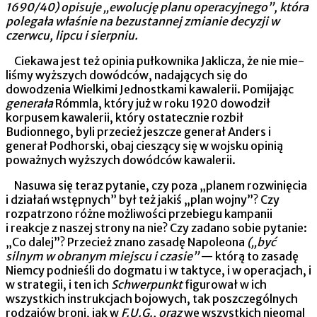
1690/40) opisuje „ewolucję planu operacyjnego”, która
polegała właśnie na bez­ustannej zmianie decyzji w
czerwcu, lipcu i sierpniu.
Ciekawa jest też opinia pułkownika Jaklicza, że nie mie­
liśmy wyższych dowódców, nadających się do
dowodzenia Wiel­kimi Jednostkami kawalerii. Pomijając
generała
Rómmla, który już w roku 1920 dowodził
korpusem kawalerii, który ostate­cznie rozbił
Budionnego, byli przecież jeszcze generał Anders i
generał Podhorski, obaj cieszący się w wojsku opinią
poważnych wyższych dowódców kawalerii.
Nasuwa się teraz pytanie, czy poza „planem rozwinięcia
i działań wstępnych” był też jakiś „plan wojny”? Czy
rozpa­trzono różne możliwości przebiegu kampanii
i reakcje z naszej strony na nie? Czy zadano sobie pytanie:
„Co dalej”? Przecież znano zasadę Napoleona
(„być
silnym w obranym miejscu i cza­sie”
— którą to zasadę
Niemcy podnieśli do dogmatu i w tak­tyce, i w operacjach, i
w strategii, i ten ich
Schwerpunkt
figuro­wał w ich
wszystkich instrukcjach bojowych, tak poszczególnych
rodzajów broni, jak w
F.U.G., oraz
we wszystkich nieomal