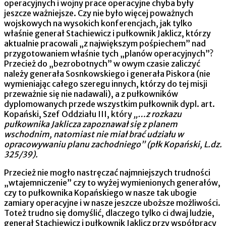
operacyjnych i wojny prace operacyjne chyba były
jeszcze ważniejsze. Czy nie było więcej poważnych
wojskowych na wysokich konferencjach, jak tylko
właśnie generał Stachiewicz i pułkownik Jaklicz, którzy
aktualnie pracowali „z największym pośpiechem” nad
przygotowaniem właśnie tych „planów operacyjnych”?
Przecież do „bezrobotnych” w owym czasie zaliczyć
należy generała Sosnkowskiego i generała Piskora (nie
wymieniając całego szeregu innych, którzy do tej misji
przeważnie się nie nadawali), a z pułkowników
dyplomowanych przede wszystkim pułkownik dypl. art.
Kopański, Szef Oddziału III, który
„…z rozkazu
pułkownika Jaklicza zapoznawał się z planem
wschodnim, natomiast nie miał brać udziału w
opracowywaniu planu zachodniego” (płk Kopański, L.dz.
325/39).
Przecież nie mogło nastręczać najmniejszych trudności
„wtajemniczenie” czy to wyżej wymienionych generałów,
czy to pułkownika Kopańskiego w nasze tak ubogie
zamiary operacyjne i w nasze jeszcze uboższe możliwości.
Toteż trudno się domyślić, dlaczego tylko ci dwaj ludzie,
generał Stachiewicz i pułkownik Jaklicz przy współpracy