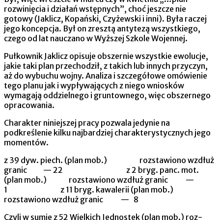
rozwinięcia i działań wstępnych”, choć jeszcze nie
gotowy (Jaklicz, Kopański, Czyżewski i inni). Była raczej
jego koncepcja. Był on zresztą antytezą wszystkiego,
czego od lat nauczano w Wyższej Szkole Wojennej.
Pułkownik Jaklicz opisuje obszernie wszystkie ewolucje,
jakie taki plan przechodził, z takich lub innych przyczyn,
aż do wybuchu wojny. Analiza i szczegółowe omówienie
tego planu jak i wypływających z niego wniosków
wymagają oddzielnego i gruntownego, więc obszernego
opracowania.
Charakter niniejszej pracy pozwala jedynie na
podkreślenie kilku najbardziej charakterystycznych jego
momentów.
z 39 dyw. piech. (plan mob.) rozstawiono wzdłuż
granic — 22 z 2 bryg. panc. mot.
(plan mob.) rozstawiono wzdłuż granic —
1 z 11 bryg. kawalerii (plan mob.)
rozstawiono wzdłuż granic — 8
Czyli w sumie z 52 Wielkich Jednostek (plan mob.) roz­