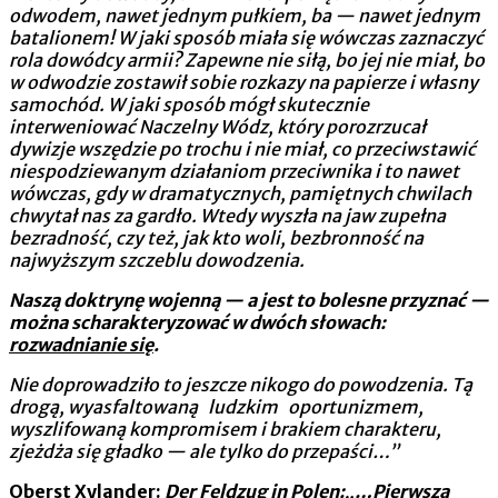
odwodem, nawet jednym pułkiem, ba — nawet jednym
batalionem! W jaki sposób miała się wówczas zaznaczyć
rola dowódcy armii? Zapewne nie siłą, bo jej nie miał, bo
w odwodzie zostawił sobie rozkazy na papierze i własny
samochód. W jaki sposób mógł skutecznie
interweniować Naczelny Wódz, który porozrzucał
dywizje wszędzie po trochu i nie miał, co przeciwstawić
niespodziewanym działaniom przeciwnika i to nawet
wówczas, gdy w dramatycznych, pamiętnych chwilach
chwytał nas za gardło. Wtedy wyszła na jaw zupełna
bezradność, czy też, jak kto woli, bezbronność na
najwyższym szczeblu dowodzenia.
Naszą doktrynę wojenną — a jest to bolesne przyznać —
można scharakteryzować w dwóch słowach:
rozwadnianie się
.
Nie doprowadziło to jeszcze nikogo do powodzenia. Tą
drogą, wyasfaltowaną ludzkim oportunizmem,
wyszlifowaną kompromisem i brakiem charakteru,
zjeżdża się gładko — ale tylko do przepaści…”
Oberst Xylander
:
Der Feldzug in Polen:„…Pierwszą