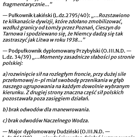
fragmentarycznie…”
— Pułkownik Łakiński (L.dz.2795/40):
„…Rozstawiono
te kilkanaście dywizji, które zdołano zmo­bilizować,
wzdłuż granicy od Łomży przez Poznań, Cieszyn do
Tarnowa i spodziewano się, że Niemcy dadzą się tak
zastraszyć jak Litwa w roku 1938…”
— Podpułkownik dyplomowany Przybylski (O.III.N.D. —
L.dz. 34/39)
„…Momenty zasadnicze słabości po stronie
polskiej:
a) rozwinięcie sił na rozległym froncie, przy dużej sile
przeło­mowej n-pl miał swobodę przenikania w głąb
naszego ugrupowania na każdym dowolnie wybranym
kierunku. Z drugiej strony zna­czna część sił polskich
pozostawała poza zasięgiem działań.
b) brak odwodów dla manewrowania.
c) brak odwodów Naczelnego Wodza.
— Major dyplomowany Dudziński (O.III.N.D. —