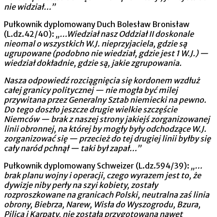
nie widział…”
Pułkownik dyplomowany Duch Bolesław Bronisław
(L.dz.42/40):
„…Wiedział nasz Oddział II doskonale
nieomal o wszystkich W.J. nieprzyjaciela, gdzie są
ugrupowane (podobno nie wiedział, gdzie jest 1 W.J.) —
wiedział dokładnie, gdzie są, jakie zgrupowania.
Nasza odpowiedź rozciągnięcia się kordonem wzdłuż
całej granicy politycznej — nie mogła być milej
przywitana przez Generalny Sztab niemiecki na pewno.
Do tego doszło jeszcze drugie wielkie szczęście
Niemców — brak z naszej strony jakiejś zorganizowanej
linii obronnej, na której by mogły były odchodzące W.J.
zorganizować się — przecież do tej drugiej linii byłby się
cały naród pchnął — taki był zapał…”
Pułkownik dyplomowany Schweizer (L.dz.594/39):
„…
brak planu wojny i operacji, czego wyrazem jest to, że
dywizje niby perły na szyi kobiety, zostały
rozproszkowane na granicach Polski, neutralna zaś linia
obrony, Biebrza, Narew, Wisła do Wyszogrodu, Bzura,
Pilica i Karpaty, nie została przygotowana nawet