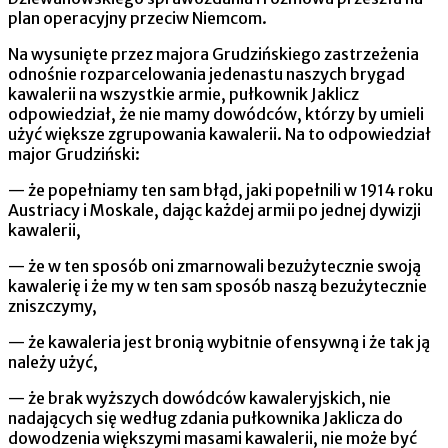
plan operacyjny przeciw Niemcom.
Na wysunięte przez majora Grudzińskiego zastrzeżenia
odnośnie rozparcelowania jedenastu naszych brygad
kawalerii na wszystkie armie, pułkownik Jaklicz
odpowiedział, że nie mamy dowódców, którzy by umieli
użyć większe zgrupowania kawalerii. Na to odpowiedział
major Grudziński:
— że popełniamy ten sam błąd, jaki popełnili w 1914 roku
Austriacy i Moskale, dając każdej armii po jednej dywizji
kawalerii,
— że w ten sposób oni zmarnowali bezużytecznie swoją
kawa­lerię i że my w ten sam sposób naszą bezużytecznie
zniszczymy,
— że kawaleria jest bronią wybitnie ofensywną i że tak ją
należy użyć,
— że brak wyższych dowódców kawaleryjskich, nie
nadających się według zdania pułkownika Jaklicza do
dowodzenia większymi masami kawalerii, nie może być