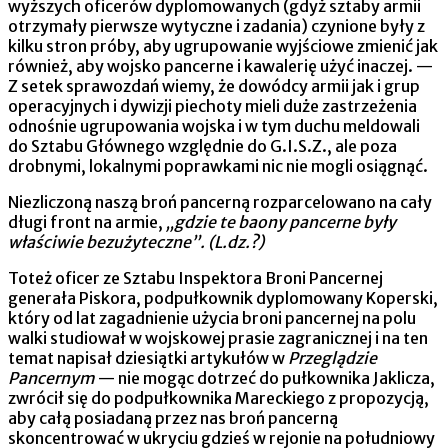
wyższych oficerów dyplomowanych (gdyż sztaby armii
otrzymały pierwsze wytyczne i zadania) czynione były z
kilku stron próby, aby ugrupowanie wyjściowe zmienić jak
również, aby wojsko pan­cerne i kawalerię użyć inaczej. —
Z setek sprawozdań wiemy, że dowódcy armii jak i grup
operacyjnych i dywizji piechoty mieli duże zastrzeżenia
odnośnie ugrupowania wojska i w tym duchu meldowali
do Sztabu Głównego względnie do G.I.S.Z., ale poza
drobnymi, lokalnymi poprawkami nic nie mogli osiągnąć.
Niezliczoną naszą broń pancerną rozparcelowano na cały
długi front na armie,
„gdzie te baony pancerne były
właściwie bezużyteczne”. (L.dz.?)
Toteż oficer ze Sztabu Inspektora Broni Pancernej
generała Piskora, podpułkownik dyplomowany Koperski,
który od lat za­gadnienie użycia broni pancernej na polu
walki studiował w woj­skowej prasie zagranicznej i na ten
temat napisał dziesiątki artyku­łów w
Przeglądzie
Pancernym
— nie mogąc dotrzeć do pułkownika Jaklicza,
zwrócił się do podpułkownika Mareckiego z propozycją,
aby całą posiadaną przez nas broń pancerną
skoncentrować w ukryciu gdzieś w rejonie na południowy