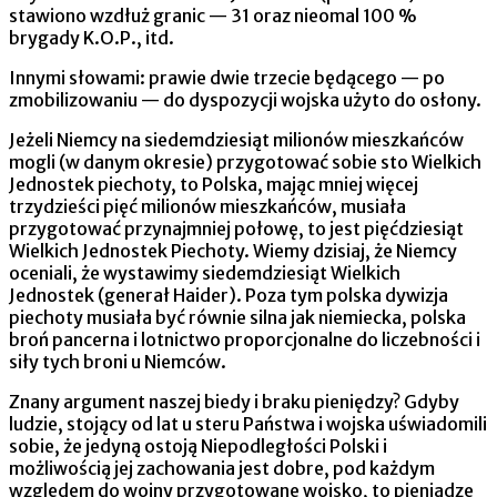
stawiono wzdłuż granic — 31 oraz nieomal 100 %
brygady K.O.P., itd.
Innymi słowami: prawie dwie trzecie będącego — po
zmobilizowaniu — do dyspozycji wojska użyto do osłony.
Jeżeli Niemcy na siedemdziesiąt milionów miesz­kańców
mogli (w danym okresie) przygotować sobie sto Wielkich
Jednostek piechoty, to Polska, mając mniej wię­cej
trzydzieści pięć milionów mieszkańców, musiała
przygoto­wać przynajmniej połowę, to jest pięćdziesiąt
Wielkich Jednostek Piechoty. Wiemy dzisiaj, że Niemcy
oceniali, że wystawimy siedemdziesiąt Wielkich
Jednostek (generał Haider). Poza tym polska dywizja
piechoty musiała być równie silna jak niemiecka, polska
broń pancerna i lotnictwo propor­cjonalne do liczebności i
siły tych broni u Niemców.
Znany argument naszej biedy i braku pieniędzy? Gdyby
ludzie, stojący od lat u steru Państwa i wojska uświadomili
sobie, że jedyną ostoją Niepodległości Pol­ski i
możliwością jej zachowania jest dobre, pod każdym
wzglę­dem do wojny przygotowane wojsko, to pieniądze