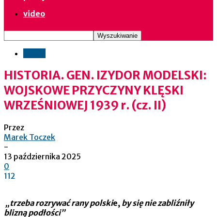
video
opinie
HISTORIA. GEN. IZYDOR MODELSKI:
WOJSKOWE PRZYCZYNY KLĘSKI
WRZEŚNIOWEJ 1939 r. (cz. II)
Przez
Marek Toczek
-
13 października 2025
0
112
„trzeba rozrywać rany polski
e,
by się nie zabliźniły
blizną podłości”