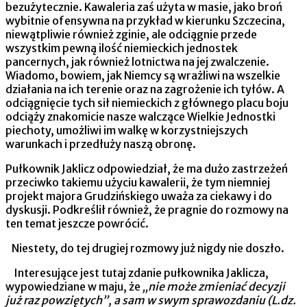
bezużytecznie. Kawaleria zaś użyta w masie, jako broń
wybitnie ofensywna na przykład w kierunku Szczecina,
niewątpliwie również zginie, ale odciągnie przede
wszystkim pewną ilość niemieckich jednostek
pancernych, jak również lotnictwa na jej zwalczenie.
Wiadomo, bowiem, jak Niemcy są wrażliwi na wszelkie
działania na ich terenie oraz na zagrożenie ich tyłów. A
odciągnięcie tych sił niemieckich z głównego placu boju
odciąży znako­micie nasze walczące Wielkie Jednostki
piechoty, umożliwi im walkę w korzystniejszych
warunkach i przedłuży naszą obronę.
Pułkownik Jaklicz odpowiedział, że ma dużo zastrzeżeń
przeciwko takiemu użyciu kawalerii, że tym niemniej
projekt majora Grudzińskiego uważa za ciekawy i do
dyskusji. Podkreś­lił również, że pragnie do rozmowy na
ten temat jeszcze po­wrócić.
Niestety, do tej drugiej rozmowy już nigdy nie doszło.
Interesujące jest tutaj zdanie pułkownika Jaklicza,
wypowie­dziane w maju, że
„nie może zmieniać decyzji
już raz powzię­tych”, a sam w swym sprawozdaniu (L.dz.