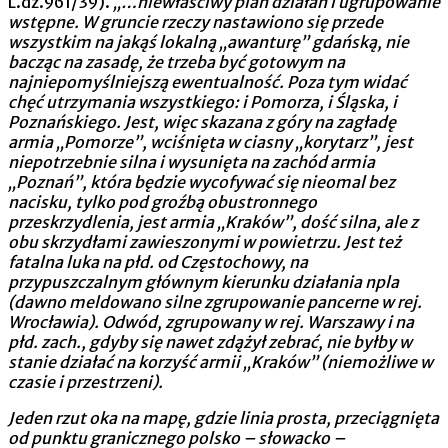
L.dz.961/39).
„…niewłaściwy plan działań i ugrupowanie
wstępne. W gruncie rzeczy nastawiono się przede
wszystkim na jakąś lokalną „awanturę” gdańską, nie
bacząc na zasadę, że trzeba być gotowym na
najniepomyślniejszą ewentualność. Poza tym widać
chęć utrzymania wszystkiego: i Pomorza, i Śląska, i
Poznańskiego. Jest, więc skazana z góry na zagładę
armia „Pomorze”, wciśnięta w ciasny „korytarz”, jest
niepotrzebnie silna i wysunięta na zachód armia
„Poznań”, która będzie wycofywać się nieomal bez
nacisku, tylko pod groźbą obu­stronnego
przeskrzydlenia, jest armia „Kraków”, dość silna, ale z
obu skrzydłami zawieszonymi w powietrzu. Jest też
fatalna luka na płd. od Częstochowy, na
przypuszczalnym głównym kierunku działania npla
(dawno meldowano silne zgrupowanie pancerne w rej.
Wrocławia). Odwód, zgrupowany w rej. Warszawy i na
płd. zach., gdyby się nawet zdążył zebrać, nie byłby w
stanie działać na korzyść armii „Kraków” (niemożliwe w
czasie i przestrzeni).
Jeden rzut oka na mapę, gdzie linia prosta, przeciągnięta
od punktu granicznego polsko – słowacko –