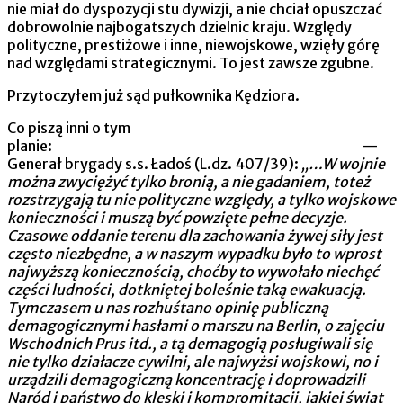
nie miał do dyspozycji stu dywizji, a nie chciał opuszczać
dobrowolnie najbogatszych dzielnic kraju. Względy
polityczne, prestiżowe i inne, niewojskowe, wzięły górę
nad względami strategicznymi. To jest zawsze zgubne.
Przytoczyłem już sąd pułkownika Kędziora.
Co piszą inni o tym
planie: —
Generał brygady s.s. Ładoś (L.dz. 407/39):
„…W wojnie
można zwyciężyć tylko bronią, a nie gadaniem, toteż
rozstrzygają tu nie polityczne względy, a tylko wojskowe
konieczności i muszą być powzięte pełne decyzje.
Czasowe oddanie terenu dla zachowania żywej siły jest
często niezbędne, a w naszym wypadku było to wprost
najwyższą koniecznością, choćby to wywołało niechęć
części ludności, dotkniętej boleśnie taką ewakuacją.
Tymczasem u nas rozhuśtano opinię publiczną
demagogicznymi hasłami o marszu na Berlin, o zajęciu
Wschodnich Prus itd., a tą demagogią posługiwali się
nie tylko działacze cywilni, ale najwyżsi wojskowi, no i
urządzili demagogiczną koncentrację i doprowadzili
Naród i państwo do klęski i kompromitacji, jakiej świat