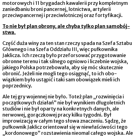
motorowych i 11 brygadach kawalerii przy kompletnym
zaniedbaniu broni pancernej, lotnictwa, artylerii
przeciwpancernej i przeciwlotniczej oraz fortyfikacji.
To nie był plan obrony, ale chyba tylko plan samobój­
stwa.
Część duża winy za ten stan rzeczy spada na Szefa Sztabu
Głównego i na Szefa Oddziału III, więc pułkownika
Jaklicza. Ich rzeczą było przeforsować przygotowanie
obronne terenu i tak silne­go ogniowo i liczebnie wojska,
jakiego Polska potrzebowała, aby się móc skutecznie
obronić. Jeżeli nie mogli tego osiągnąć, to ich obo­
wiązkiem było ustąpić i taki sam obowiązek mieli ich
poprzednicy.
Ale tej gry wojennej nie było. Toteż plan „rozwinięcia i
początkowych działań” nie był wynikiem długoletnich
studiów i nie był oparty na konkretnych danych, ale
nerwowej, gorączkowej pracy kilku tygodni. Był
improwizacją w całym tego słowa znaczeniu. Sądzę, że
pułkownik Jaklicz orientował się w niewłaściwości tego
„kordonowego” rozstawienia nieomal całego wojska. Ale