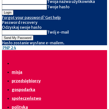
Twoja nazwa użytkownika
Twoje hasło
Forgot your password? Get help
Password recovery
Odzyskaj swoje hasło
Twój e-mail
Hasło zostanie wysłane e-mailem.
PNP 24
misja
przedsiębiorcy
gospodarka
społeczeństwo
polityka