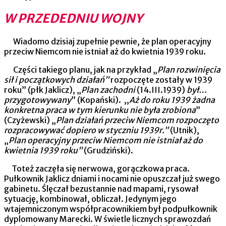
W PRZEDEDNIU WOJNY
Wiadomo dzisiaj zupełnie pewnie, że plan operacyjny
przeciw Niemcom nie istniał aż do kwietnia 1939 roku.
Części takiego planu, jak na przykład „
Plan rozwinięcia
sił i początkowych działań”
rozpoczęte zostały w 1939
roku” (płk Jaklicz), „
Plan
zachodni
(14.III.1939)
był…
przygotowywany
” (Kopański). ,,
Aż do roku 1939 żadna
konkretna praca w tym kierunku nie była zrobiona
”
(Czyżewski) „
Plan działań przeciw Niemcom rozpoczęto
rozpracowywać dopiero w styczniu 1939r.”
(Utnik),
„
Plan operacyjny przeciw Niemcom nie istniał aż do
kwietnia 1939 roku”
(Grudziński).
Toteż zaczęła się nerwowa, gorączkowa praca.
Pułkownik Jaklicz dniami i nocami nie opuszczał już swego
gabinetu. Ślęczał bezustannie nad mapami, rysował
sytuację, kombinował, obliczał. Jedynym jego
wtajemniczonym współpracownikiem był podpułkownik
dyplomowany Marecki. W świetle licznych sprawozdań