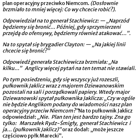
plan operacyjny przeciwko Niemcom.
(Dosłownie
brzmiało to mniej więcej: Co wy chcecie robić?).
Odpowiedział na to generał Stachiewicz: — „Naprzód
będziemy się bronić… Później, gdy sprzymierzeni
przejdą do ofensywy, będziemy również atakować…”.
Na to spytał się brygadier Clayton: — „Na jakiej linii
chce­cie się bronić?”
Odpowiedź generała Stachiewicza brzmiała: „Na
kilku…”
Anglicy więcej pytań na ten temat nie stawiali.
Po tym posiedzeniu, gdy się wszyscy już rozeszli,
pułkow­nik Jaklicz wraz z majorem Dziewanowskim
pozostali na sali i porządkowali papiery. Wtedy major
Dziewanowski spytał pułkownika Jaklicza: „Czy w ogóle
nie będzie Anglikom podany do wiadomości nasz plan
operacyjny przeciw Niemcom?”
Na to pułkownik Jaklicz
odpowiedział:
„Nie. Plan ten jest bardzo tajny. Zna go
tylko:
Marszałek Rydz-Śmigły,
generał Stachiewicz i
ja… (pułkownik Jaklicz)”
oraz dodał: „może jeszcze
częściowo ppłk Marecki”.