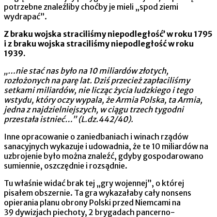
potrzebne znaleźliby choćby je mieli „spod ziemi
wydrapać”.
Z braku wojska straciliśmy niepodległość’ w roku 1795
i z braku wojska straciliśmy niepodległość w roku
1939.
„…nie stać nas było na 10 miliardów złotych,
rozłożonych na parę lat. Dziś przecież zapłaciliśmy
setkami miliardów, nie licząc życia ludzkiego i tego
wstydu, który oczy wypala, że Armia Polska, ta Armia,
jedna z najdzielniejszych, w ciągu trzech tygodni
przestała istnieć…” (L.dz.442/40).
Inne opracowanie o zaniedbaniach i winach rządów
sanacyj­nych wykazuje i udowadnia, że te 10 miliardów na
uzbrojenie było można znaleźć, gdyby gospodarowano
sumiennie, oszczęd­nie i rozsądnie.
Tu właśnie widać brak tej „gry wojennej”, o której
pisałem obszernie. Ta gra wykazałaby cały nonsens
opierania planu obrony Polski przed Niemcami na
39 dywizjach piechoty, 2 brygadach pancerno-