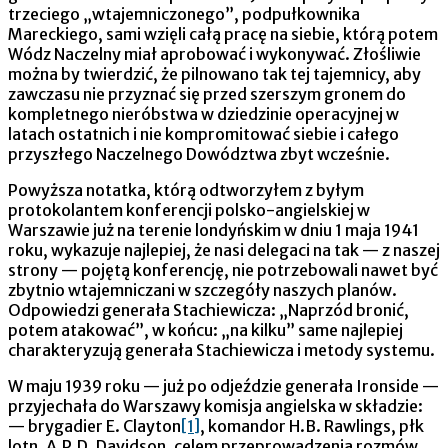
trzeciego „wtajemniczonego”, podpułkownika
Mareckiego, sami wzięli całą pracę na siebie, którą potem
Wódz Naczelny miał aprobować i wykonywać. Złośliwie
można by twierdzić, że pilnowano tak tej tajemnicy, aby
zawczasu nie przyznać się przed szerszym gronem do
kompletnego nieróbstwa w dziedzinie operacyjnej w
latach ostatnich i nie kompromitować siebie i całego
przyszłego Naczelnego Dowództwa zbyt wcześnie.
Powyższa notatka, którą odtworzyłem z byłym
protokolantem konferencji polsko-angielskiej w
Warszawie już na terenie londyńskim w dniu 1 maja 1941
roku, wykazuje najlepiej, że nasi delegaci na tak — z naszej
strony — pojętą konferencję, nie potrzebowali nawet być
zbytnio wtajemniczani w szczegóły naszych planów.
Odpowiedzi generała Stachiewicza: „Naprzód bronić,
potem atakować”, w końcu: „na kilku” same najlepiej
charakteryzują generała Stachiewicza i metody systemu.
W maju 1939 roku — już po odjeździe generała Ironside —
przyjechała do Warszawy komisja angielska w składzie:
— brygadier E. Clayton
[1]
, komandor H.B. Rawlings, płk
lotn. A.P.D. Davidson, celem przeprowadzenia rozmów