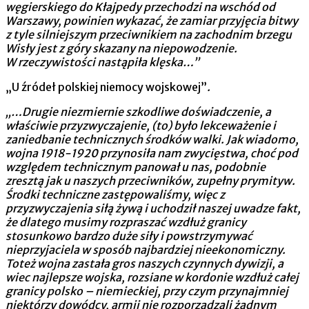
węgierskiego do Kłajpedy przechodzi na wschód od
Warszawy, powinien wykazać, że zamiar przyjęcia bitwy
z tyle silniejszym przeciwnikiem na zachodnim brzegu
Wisły jest z góry skazany na niepowodzenie.
W rzeczywi­stości nastąpiła klęska…”
„U źródeł polskiej niemocy wojskowej”
.
„…Drugie niezmiernie szkodliwe doświadczenie, a
właściwie przyzwyczajenie, (to) było lekceważenie i
zaniedbanie technicznych środków walki. Jak wiadomo,
wojna 1918-1920 przynosiła nam zwycięstwa, choć pod
względem technicznym panował u nas, podobnie
zresztą jak u naszych przeciwników, zupełny prymityw.
Środki techniczne zastępowaliśmy, więc z
przyzwyczajenia siłą żywą i uchodził naszej uwadze fakt,
że dlatego musimy rozpraszać wzdłuż granicy
stosunkowo bardzo duże siły i powstrzymywać
nieprzyjaciela w sposób najbardziej nieekonomiczny.
Toteż wojna zastała gros naszych czynnych dywizji, a
wiec najlepsze wojska, rozsiane w kordonie wzdłuż całej
granicy polsko – niemieckiej, przy czym przynajmniej
niektórzy dowódcy, armii nie rozporządzali żadnym