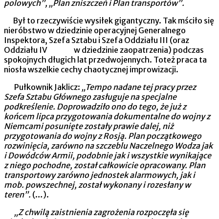
polowych”, „Plan zni­szczeń i Plan transportów”.
Był to rzeczywiście wysiłek gigantyczny. Tak mściło się
nieróbstwo w dziedzinie opera­cyjnej Generalnego
Inspektora, Szefa Sztabu i Szefa Oddziału III (oraz
Oddziału IV w dziedzinie zaopatrzenia) podczas
spokojnych dłu­gich lat przedwojennych. Toteż praca ta
niosła wszelkie cechy chaotycznej impro­wizacji.
Pułkownik Jaklicz:
„Tempo nadane tej pracy przez
Szefa Sztabu Głównego zasługuje na specjalne
podkreślenie. Doprowadziło ono do tego, że już z
końcem lipca przygotowania dokumentalne do wojny z
Niemcami posunięte zostały prawie dalej, niż
przygotowania do wojny z Rosją. Plan początkowego
rozwinięcia, zarówno na szczeblu Naczelnego Wodza jak
i Dowódców Armii, podobnie jak i wszystkie wynikające
z niego pochodne, został całkowicie opra­cowany. Plan
transportowy zarówno jednostek alarmowych, jak i
mob. powszechnej, został wykonany i rozesłany w
teren”.
(…).
„Z chwilą zaistnienia zagrożenia rozpoczęła się