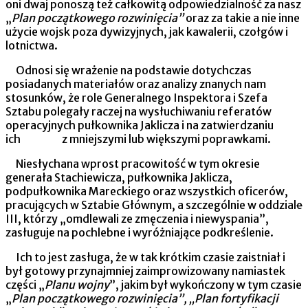
oni dwaj ponoszą też całkowitą odpowiedzialność za nasz
„
Plan początkowego rozwinięcia”
oraz za takie a nie inne
użycie wojsk poza dywizyjnych, jak kawalerii, czołgów i
lotnictwa.
Odnosi się wrażenie na podstawie dotychczas
posiadanych materiałów oraz analizy znanych nam
stosunków, że role Gene­ralnego Inspektora i Szefa
Sztabu polegały raczej na wysłuchi­waniu referatów
operacyjnych pułkownika Jaklicza i na zatwier­dzaniu
ich z mniejszymi lub większymi poprawkami.
Niesłychana wprost pracowitość w tym okresie
generała Sta­chiewicza, pułkownika Jaklicza,
podpułkownika Mareckiego oraz wszystkich oficerów,
pracujących w Sztabie Głównym, a szczegól­nie w oddzial
e
III, którzy „omdlewali ze zmęczenia i niewyspa­nia”,
zasługuje na pochlebne i wyróżniające podkreślenie.
Ich to jest zasługa, że w tak krótkim czasie zaistniał i
był gotowy przynajmniej zaimprowizowany namiastek
czę­ści „
Planu wojny
”, jakim był wykończony w tym czasie
„
Plan początkowego rozwinięcia”, „Plan fortyfikacji