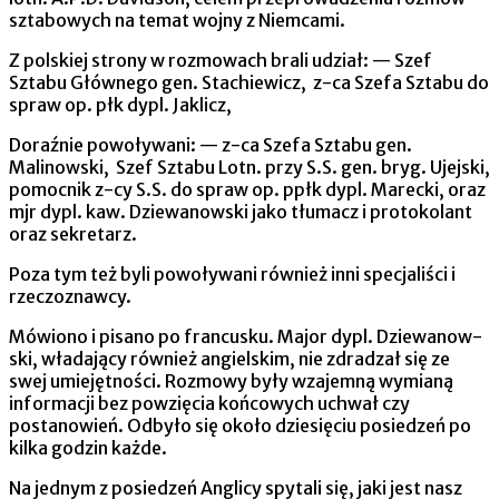
sztabowych na temat wojny z Niemcami.
Z polskiej strony w rozmowach brali udział: — Szef
Sztabu Głównego gen. Stachiewicz, z-ca Szefa Sztabu do
spraw op. płk dypl. Jaklicz,
Doraźnie powoływani: — z-ca Szefa Sztabu gen.
Malinowski, Szef Sztabu Lotn. przy S.S. gen. bryg. Ujejski,
pomocnik z-cy S.S. do spraw op. ppłk dypl. Marecki, oraz
mjr dypl. kaw. Dziewanowski jako tłumacz i pro­tokolant
oraz sekretarz.
Poza tym też byli powoływani również inni specjaliści i
rzeczoznawcy.
Mówiono i pisano po francusku. Major dypl. Dziewanow­
ski, władający również angielskim, nie zdradzał się ze
swej umie­jętności. Rozmowy były wzajemną wymianą
informacji bez powzięcia końcowych uchwał czy
postanowień. Odbyło się około dziesięciu posiedzeń po
kilka godzin każde.
Na jednym z posiedzeń Anglicy spytali się, jaki jest nasz