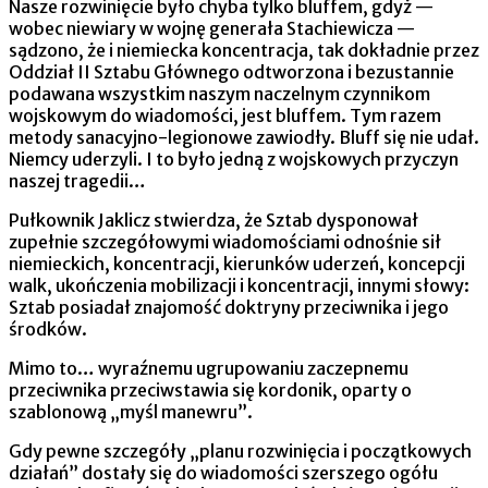
Nasze rozwinięcie było chyba tylko bluffem, gdyż —
wobec niewiary w wojnę generała Stachiewicza —
sądzono, że i niemiecka koncentracja, tak dokładnie przez
Oddział II Sztabu Głównego odtworzona i bezustannie
podawana wszystkim naszym naczelnym czynnikom
wojskowym do wiadomości, jest bluffem. Tym razem
metody sanacyjno-legionowe zawiodły. Bluff się nie udał.
Niemcy uderzyli. I to było jedną z wojskowych przyczyn
naszej tragedii…
Pułkownik Jaklicz stwierdza, że Sztab dysponował
zupełnie szczegółowymi wiadomościami odnośnie sił
niemieckich, koncen­tracji, kierunków uderzeń, koncepcji
walk, ukończenia mobilizacji i koncentracji, innymi słowy:
Sztab posiadał znajomość doktryny przeciwnika i jego
środków.
Mimo to… wyraźnemu ugrupowaniu zaczepnemu
przeciwnika przeciwstawia się kordonik, oparty o
szablonową „myśl manewru”.
Gdy pewne szczegóły „planu rozwinięcia i początkowych
działań” dostały się do wiadomości szerszego ogółu