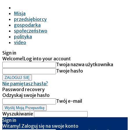
Misja
przedsiębiorcy
gospodarka
społeczeństwo
polityka
video
Sign in
Welcome!
Log into your account
Twoja nazwa użytkownika
Twoje hasło
Nie pamiętasz hasła?
Password recovery
Odzyskaj swoje hasło
Twój e-mail
Wyszukiwanie
Sign in
Witamy! Zaloguj się na swoje konto