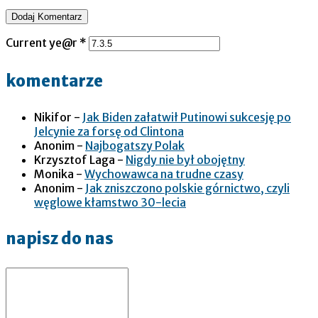
Current ye@r
*
komentarze
Nikifor
-
Jak Biden załatwił Putinowi sukcesję po
Jelcynie za forsę od Clintona
Anonim
-
Najbogatszy Polak
Krzysztof Laga
-
Nigdy nie był obojętny
Monika
-
Wychowawca na trudne czasy
Anonim
-
Jak zniszczono polskie górnictwo, czyli
węglowe kłamstwo 30-lecia
napisz do nas