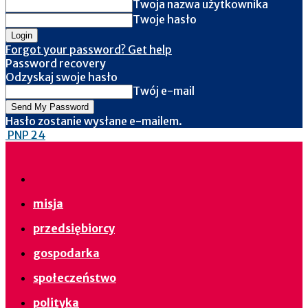
Twoja nazwa użytkownika
Twoje hasło
Forgot your password? Get help
Password recovery
Odzyskaj swoje hasło
Twój e-mail
Hasło zostanie wysłane e-mailem.
PNP 24
misja
przedsiębiorcy
gospodarka
społeczeństwo
polityka