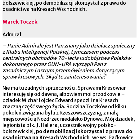
bolszewickiej, po demobilizacji skorzystał z prawa do
osadnictwa na Kresach Wschodnich.
Marek Toczek
Admirał
– Panie Admirale jest Pan znany jako działacz społeczny
z Klubu Inteligencji Polskiej, tymczasem podczas
centralnych obchodów 70-lecia ludobójstwa Polaków
dokonanego przez OUN-UPA wystąpił Pan z
zasadniczym i ostrym przemówieniem dotyczącym
spraw kresowych. Skąd te zainteresowania?
Nie ma tu żadnych sprzeczności. Sprawami Kresowian
interesuję się od dawna, albowiem moi przodkowie –
dziadek Michał i ojciec Edward spędzili na Kresach
znaczną część swego życia. Rodzina Toczków od kilku
pokoleń związana była z Rzeszowszczyzną, z małą
miejscowością Nozdrzec niedaleko Dynowa. Mój dziadek,
legionista płk. J. Hallera, uczestnik wojny polsko-
bolszewickiej,
po demobilizacji skorzystał z prawa do
osadnictwa na Kresach Wschodnich
, we wsi Paćkowice,