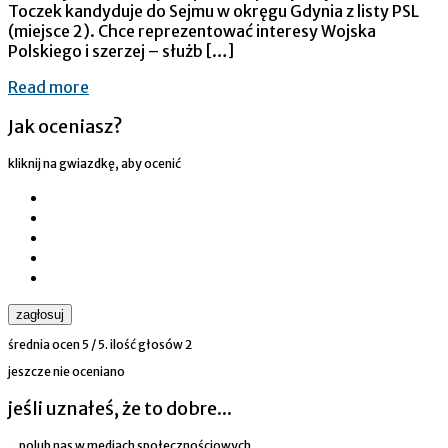
Toczek kandyduje do Sejmu w okręgu Gdynia z listy PSL
(miejsce 2). Chce reprezentować interesy Wojska
Polskiego i szerzej – służb […]
Read more
Jak oceniasz?
kliknij na gwiazdkę, aby ocenić
zagłosuj
średnia ocen
5
/ 5. ilość głosów
2
jeszcze nie oceniano
jeśli uznałeś, że to dobre...
... polub nas w mediach społecznościowych