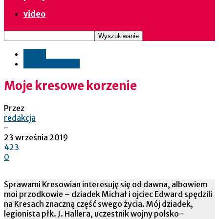
video
opinie
społeczeństwo
Moje kresowe korzenie
Przez
redakcja
-
23 września 2019
423
0
Sprawami Kresowian interesuję się od dawna, albowiem
moi przodkowie – dziadek Michał i ojciec Edward spędzili
na Kresach znaczną część swego życia. Mój dziadek,
legionista płk. J. Hallera, uczestnik wojny polsko-