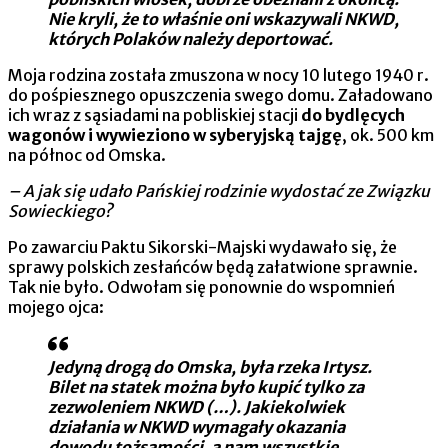
Nie kryli, że to właśnie oni wskazywali NKWD,
których Polaków należy deportować.
Moja rodzina została zmuszona w nocy 10 lutego 1940 r.
do pośpiesznego opuszczenia swego domu. Załadowano
ich wraz z sąsiadami na pobliskiej stacji
do bydlęcych
wagonów i wywieziono w syberyjską tajgę
, ok. 500 km
na północ od Omska.
– A jak się udało Pańskiej rodzinie wydostać ze Związku
Sowieckiego?
Po zawarciu Paktu Sikorski-Majski wydawało się, że
sprawy polskich zesłańców będą załatwione sprawnie.
Tak nie było. Odwołam się ponownie do wspomnień
mojego ojca:
Jedyną drogą do Omska, była rzeka Irtysz.
Bilet na statek można było kupić tylko za
zezwoleniem NKWD (…). Jakiekolwiek
działania w NKWD wymagały okazania
dowodu tożsamości, a nam wszystkie