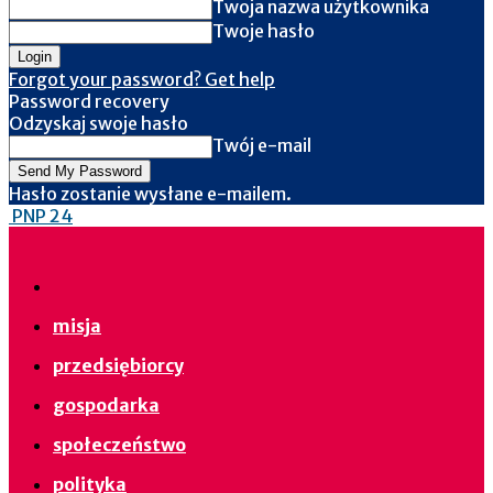
Twoja nazwa użytkownika
Twoje hasło
Forgot your password? Get help
Password recovery
Odzyskaj swoje hasło
Twój e-mail
Hasło zostanie wysłane e-mailem.
PNP 24
misja
przedsiębiorcy
gospodarka
społeczeństwo
polityka