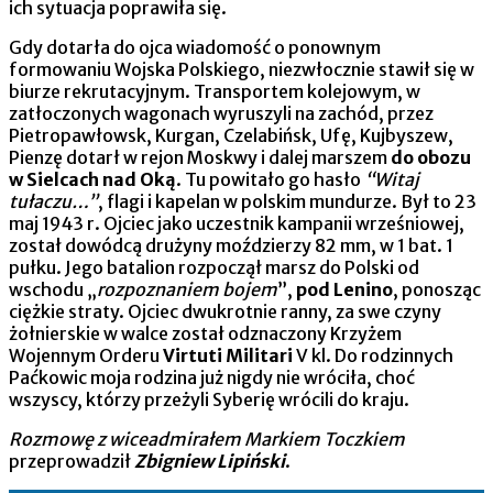
ich sytuacja poprawiła się.
Gdy dotarła do ojca wiadomość o ponownym
formowaniu Wojska Polskiego, niezwłocznie stawił się w
biurze rekrutacyjnym. Transportem kolejowym, w
zatłoczonych wagonach wyruszyli na zachód, przez
Pietropawłowsk, Kurgan, Czelabińsk, Ufę, Kujbyszew,
Pienzę dotarł w rejon Moskwy i dalej marszem
do obozu
w Sielcach nad Oką
. Tu powitało go hasło
“Witaj
tułaczu…”
, flagi i kapelan w polskim mundurze. Był to 23
maj 1943 r. Ojciec jako uczestnik kampanii wrześniowej,
został dowódcą drużyny moździerzy 82 mm, w 1 bat. 1
pułku. Jego batalion rozpoczął marsz do Polski od
wschodu „
rozpoznaniem bojem
”,
pod Lenino
, ponosząc
ciężkie straty. Ojciec dwukrotnie ranny, za swe czyny
żołnierskie w walce został odznaczony Krzyżem
Wojennym Orderu
Virtuti Militari
V kl. Do rodzinnych
Paćkowic moja rodzina już nigdy nie wróciła, choć
wszyscy, którzy przeżyli Syberię wrócili do kraju.
Rozmowę z wiceadmirałem Markiem Toczkiem
przeprowadził
Zbigniew Lipiński
.