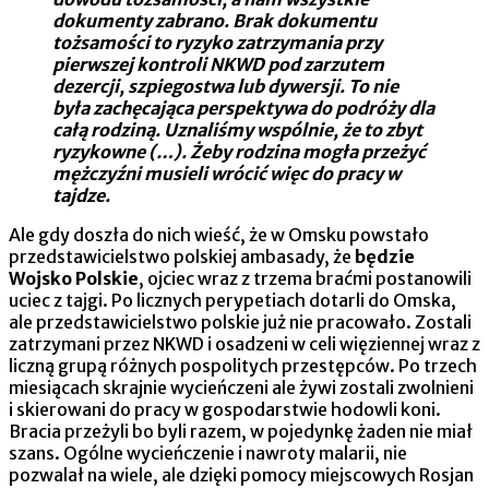
dokumenty zabrano. Brak dokumentu
tożsamości to ryzyko zatrzymania przy
pierwszej kontroli NKWD pod zarzutem
dezercji, szpiegostwa lub dywersji. To nie
była zachęcająca perspektywa do podróży dla
całą rodziną. Uznaliśmy wspólnie, że to zbyt
ryzykowne (…). Żeby rodzina mogła przeżyć
mężczyźni musieli wrócić więc do pracy w
tajdze.
Ale gdy doszła do nich wieść, że w Omsku powstało
przedstawicielstwo polskiej ambasady, że
będzie
Wojsko Polskie
, ojciec wraz z trzema braćmi postanowili
uciec z tajgi. Po licznych perypetiach dotarli do Omska,
ale przedstawicielstwo polskie już nie pracowało. Zostali
zatrzymani przez NKWD i osadzeni w celi więziennej wraz z
liczną grupą różnych pospolitych przestępców. Po trzech
miesiącach skrajnie wycieńczeni ale żywi zostali zwolnieni
i skierowani do pracy w gospodarstwie hodowli koni.
Bracia przeżyli bo byli razem, w pojedynkę żaden nie miał
szans. Ogólne wycieńczenie i nawroty malarii, nie
pozwalał na wiele, ale dzięki pomocy miejscowych Rosjan