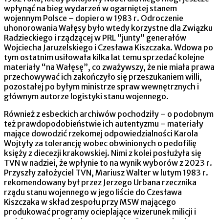
wpłynąć na bieg wydarzeń w ogarniętej stanem
wojennym Polsce – dopiero w 1983 r. Odroczenie
uhonorowania Wałęsy było wtedy korzystne dla Związku
Radzieckiego i rządzącej w PRL “junty” generałów
Wojciecha Jaruzelskiego i Czesława Kiszczaka. Wdowa po
tym ostatnim usiłowała kilka lat temu sprzedać kolejne
materiały “na Wałęsę”, co zważywszy, że nie miała prawa
przechowywać ich zakończyło się przeszukaniem willi,
pozostałej po byłym ministrze spraw wewnętrznych i
głównym autorze logistyki stanu wojennego.
Również z esbeckich archiwów pochodziły – o podobnym
też prawdopodobieństwie ich autentyzmu – materiały
mające dowodzić rzekomej odpowiedzialności Karola
Wojtyły za tolerancję wobec obwinionych o pedofilię
księży z diecezji krakowskiej. Nimi z kolei posłużyła się
TVN w nadziei, że wpłynie to na wynik wyborów z 2023 r.
Przyszły założyciel TVN, Mariusz Walter w lutym 1983 r.
rekomendowany był przez Jerzego Urbana rzecznika
rządu stanu wojennego w jego liście do Czesława
Kiszczaka w skład zespołu przy MSW mającego
produkować programy ocieplające wizerunek milicji i