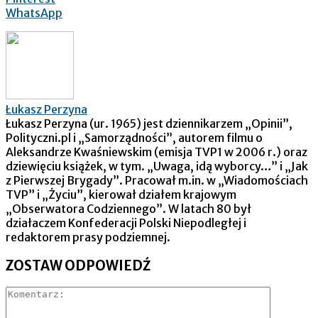
WhatsApp
Łukasz Perzyna
Łukasz Perzyna (ur. 1965) jest dziennikarzem „Opinii”,
Polityczni.pl i „Samorządności”, autorem filmu o
Aleksandrze Kwaśniewskim (emisja TVP1 w 2006 r.) oraz
dziewięciu książek, w tym. „Uwaga, idą wyborcy…” i „Jak
z Pierwszej Brygady”. Pracował m.in. w „Wiadomościach
TVP” i „Życiu”, kierował działem krajowym
„Obserwatora Codziennego”. W latach 80 był
działaczem Konfederacji Polski Niepodległej i
redaktorem prasy podziemnej.
ZOSTAW ODPOWIEDŹ