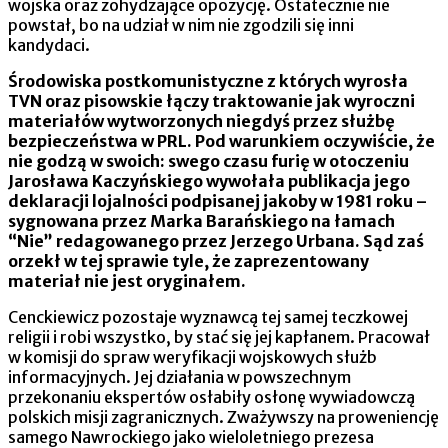
wojska oraz zohydzające opozycję. Ostatecznie nie
powstał, bo na udział w nim nie zgodzili się inni
kandydaci.
Środowiska postkomunistyczne z których wyrosła
TVN oraz pisowskie łączy traktowanie jak wyroczni
materiałów wytworzonych niegdyś przez służbę
bezpieczeństwa w PRL. Pod warunkiem oczywiście, że
nie godzą w swoich: swego czasu furię w otoczeniu
Jarosława Kaczyńskiego wywołała publikacja jego
deklaracji lojalności podpisanej jakoby w 1981 roku –
sygnowana przez Marka Barańskiego na łamach
“Nie” redagowanego przez Jerzego Urbana. Sąd zaś
orzekł w tej sprawie tyle, że zaprezentowany
materiał nie jest oryginałem.
Cenckiewicz pozostaje wyznawcą tej samej teczkowej
religii i robi wszystko, by stać się jej kapłanem. Pracował
w komisji do spraw weryfikacji wojskowych służb
informacyjnych. Jej działania w powszechnym
przekonaniu ekspertów osłabiły osłonę wywiadowczą
polskich misji zagranicznych. Zważywszy na proweniencję
samego Nawrockiego jako wieloletniego prezesa