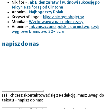
Nikifor
-
Jak Biden załatwił Putinowi sukcesję po
Jelcynie za forsę od Clintona
Anonim
-
Najbogatszy Polak
Krzysztof Laga
-
Nigdy nie był obojętny
Monika
-
Wychowawca na trudne czasy
Anonim
-
Jak zniszczono polskie górnictwo, czyli
węglowe kłamstwo 30-lecia
napisz do nas
Jeśli chcesz skontaktować się z Redakcją, masz uwagi do
tekstu - napisz do nas: