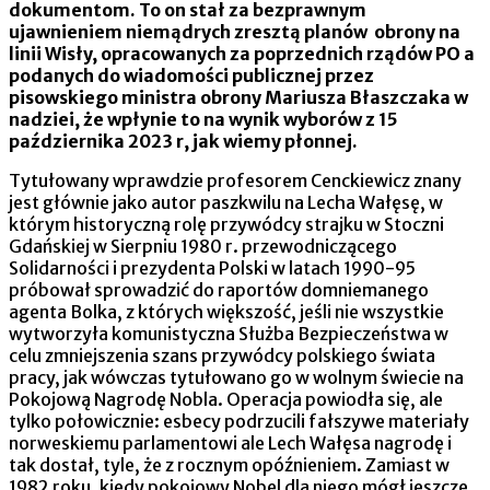
dokumentom. To on stał za bezprawnym
ujawnieniem niemądrych zresztą planów obrony na
linii Wisły, opracowanych za poprzednich rządów PO a
podanych do wiadomości publicznej przez
pisowskiego ministra obrony Mariusza Błaszczaka w
nadziei, że wpłynie to na wynik wyborów z 15
października 2023 r, jak wiemy płonnej.
Tytułowany wprawdzie profesorem Cenckiewicz znany
jest głównie jako autor paszkwilu na Lecha Wałęsę, w
którym historyczną rolę przywódcy strajku w Stoczni
Gdańskiej w Sierpniu 1980 r. przewodniczącego
Solidarności i prezydenta Polski w latach 1990-95
próbował sprowadzić do raportów domniemanego
agenta Bolka, z których większość, jeśli nie wszystkie
wytworzyła komunistyczna Służba Bezpieczeństwa w
celu zmniejszenia szans przywódcy polskiego świata
pracy, jak wówczas tytułowano go w wolnym świecie na
Pokojową Nagrodę Nobla. Operacja powiodła się, ale
tylko połowicznie: esbecy podrzucili fałszywe materiały
norweskiemu parlamentowi ale Lech Wałęsa nagrodę i
tak dostał, tyle, że z rocznym opóźnieniem. Zamiast w
1982 roku, kiedy pokojowy Nobel dla niego mógł jeszcze