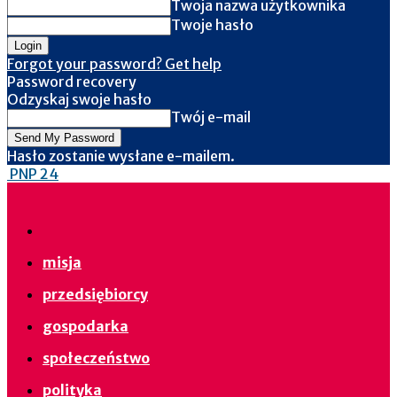
Twoja nazwa użytkownika
Twoje hasło
Forgot your password? Get help
Password recovery
Odzyskaj swoje hasło
Twój e-mail
Hasło zostanie wysłane e-mailem.
PNP 24
misja
przedsiębiorcy
gospodarka
społeczeństwo
polityka