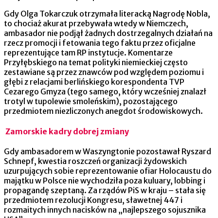
Gdy Olga Tokarczuk otrzymała literacką Nagrodę Nobla,
to chociaż akurat przebywała wtedy w Niemczech,
ambasador nie podjął żadnych dostrzegalnych działań na
rzecz promocji i fetowania tego faktu przez oficjalne
reprezentujące tam RP instytucje. Komentarze
Przyłębskiego na temat polityki niemieckiej często
zestawiane są przez znawców pod względem poziomu i
głębi z relacjami berlińskiego korespondenta TVP
Cezarego Gmyza (tego samego, który wcześniej znalazł
trotyl w tupolewie smoleńskim), pozostającego
przedmiotem niezliczonych anegdot środowiskowych.
Zamorskie kadry dobrej zmiany
Gdy ambasadorem w Waszyngtonie pozostawał Ryszard
Schnepf, kwestia roszczeń organizacji żydowskich
uzurpujących sobie reprezentowanie ofiar Holocaustu do
majątku w Polsce nie wychodziła poza kuluary, lobbing i
propagandę szeptaną. Za rządów PiS w kraju – stała się
przedmiotem rezolucji Kongresu, sławetnej 447 i
rozmaitych innych nacisków na „najlepszego sojusznika