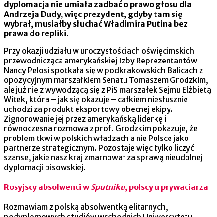
dyplomacja nie umiała zadbać o prawo głosu dla
Andrzeja Dudy, więc prezydent, gdyby tam się
wybrał, musiałby słuchać Władimira Putina bez
prawa do repliki.
Przy okazji udziału w uroczystościach oświęcimskich
przewodnicząca amerykańskiej Izby Reprezentantów
Nancy Pelosi spotkała się w podkrakowskich Balicach z
opozycyjnym marszałkiem Senatu Tomaszem Grodzkim,
ale już nie z wywodzącą się z PiS marszałek Sejmu Elżbietą
Witek, która – jak się okazuje – całkiem niesłusznie
uchodzi za produkt eksportowy obecnej ekipy.
Zignorowanie jej przez amerykańską liderkę i
równoczesna rozmowa z prof. Grodzkim pokazuje, że
problem tkwi w polskich władzach a nie Polsce jako
partnerze strategicznym. Pozostaje więc tylko liczyć
szanse, jakie nasz kraj zmarnował za sprawą nieudolnej
dyplomacji pisowskiej.
Rosyjscy absolwenci w
Sputniku
, polscy u prywaciarza
Rozmawiam z polską absolwentką elitarnych,
podyplomowych studiów wschodnich Uniwersytetu