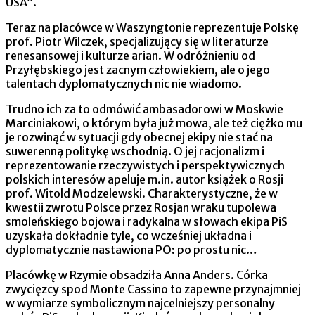
USA”.
Teraz na placówce w Waszyngtonie reprezentuje Polskę
prof. Piotr Wilczek, specjalizujący się w literaturze
renesansowej i kulturze arian. W odróżnieniu od
Przyłębskiego jest zacnym człowiekiem, ale o jego
talentach dyplomatycznych nic nie wiadomo.
Trudno ich za to odmówić ambasadorowi w Moskwie
Marciniakowi, o którym była już mowa, ale też ciężko mu
je rozwinąć w sytuacji gdy obecnej ekipy nie stać na
suwerenną politykę wschodnią. O jej racjonalizm i
reprezentowanie rzeczywistych i perspektywicznych
polskich interesów apeluje m.in. autor książek o Rosji
prof. Witold Modzelewski. Charakterystyczne, że w
kwestii zwrotu Polsce przez Rosjan wraku tupolewa
smoleńskiego bojowa i radykalna w słowach ekipa PiS
uzyskała dokładnie tyle, co wcześniej układna i
dyplomatycznie nastawiona PO: po prostu nic…
Placówkę w Rzymie obsadziła Anna Anders. Córka
zwycięzcy spod Monte Cassino to zapewne przynajmniej
w wymiarze symbolicznym najcelniejszy personalny