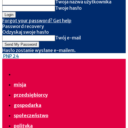
Twoja nazwa użytkownika
Twoje hasło
Forgot your password? Get help
Password recovery
Odzyskaj swoje hasło
Twój e-mail
Hasło zostanie wysłane e-mailem.
PNP 24
misja
przedsiębiorcy
gospodarka
społeczeństwo
polityka