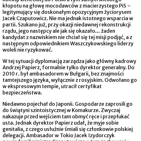
kłopotu na głowę mocodawców z macierzystego PiS –
legitymujący się doskonałym opozycyjnym życiorysem
Jacek Czaputowicz. Nie ma jednak istotnego wsparcia w
partii. Szukano już, przy okazji niedawnej rekonstrukcji
rządu, jego następcy ale jak się okazało… żaden
kandydat z nazwiskiem nie chciał się tej misji podjąć, a z
następnym odpowiednikiem Waszczykowskiego liderzy
woleli nie ryzykować.
W tej sytuacji dyplomacją zarządza jako główny kadrowy
Andrzej Papierz, formalnie tylko dyrektor generalny. Do
2010 r. był ambasadorem w Bułgarii, bez znajmości
tamtejszego języka, wyłącznie z rosyjskim. Odwołano go
w ekspresowym tempie, utracił certyfikat
bezpieczeństwa.
Niedawno pojechał do Japonii. Gospodarze zaprosili go
do świątyni szintoistycznej w Komakurze. Zwyczaj
nakazuje przed wejściem tam obmyć ręce i przepłukać
usta. Jednak dyrektor Papierz udał, że myje sobie
genitalia, z czego usłużnie śmiali się członkowie polskiej
delegacji. Ambasador w Tokio Jacek Izydorczyk