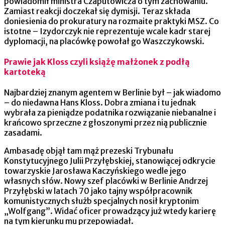
powiadomił ministra Czaputowicza o tym zachowaniu.
Zamiast reakcji doczekał się dymisji. Teraz składa
doniesienia do prokuratury na rozmaite praktyki MSZ. Co
istotne – Izydorczyk nie reprezentuje wcale kadr starej
dyplomacji, na placówkę powołał go Waszczykowski.
Prawie jak Kloss czyli książę małżonek z podłą
kartoteką
Najbardziej znanym agentem w Berlinie był – jak wiadomo
– do niedawna Hans Kloss. Dobra zmiana i tu jednak
wybrała za pieniądze podatnika rozwiązanie niebanalne i
krańcowo sprzeczne z głoszonymi przez nią publicznie
zasadami.
Ambasadę objął tam mąż prezeski Trybunału
Konstytucyjnego Julii Przyłębskiej, stanowiącej odkrycie
towarzyskie Jarosława Kaczyńskiego wedle jego
własnych słów. Nowy szef placówki w Berlinie Andrzej
Przyłębski w latach 70 jako tajny współpracownik
komunistycznych służb specjalnych nosił kryptonim
„Wolfgang”. Widać oficer prowadzący już wtedy karierę
na tym kierunku mu przepowiadał.