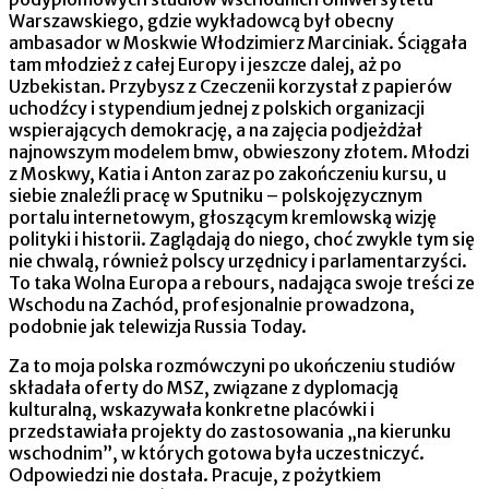
Warszawskiego, gdzie wykładowcą był obecny
ambasador w Moskwie Włodzimierz Marciniak. Ściągała
tam młodzież z całej Europy i jeszcze dalej, aż po
Uzbekistan. Przybysz z Czeczenii korzystał z papierów
uchodźcy i stypendium jednej z polskich organizacji
wspierających demokrację, a na zajęcia podjeżdżał
najnowszym modelem bmw, obwieszony złotem. Młodzi
z Moskwy, Katia i Anton zaraz po zakończeniu kursu, u
siebie znaleźli pracę w Sputniku – polskojęzycznym
portalu internetowym, głoszącym kremlowską wizję
polityki i historii. Zaglądają do niego, choć zwykle tym się
nie chwalą, również polscy urzędnicy i parlamentarzyści.
To taka Wolna Europa a rebours, nadająca swoje treści ze
Wschodu na Zachód, profesjonalnie prowadzona,
podobnie jak telewizja Russia Today.
Za to moja polska rozmówczyni po ukończeniu studiów
składała oferty do MSZ, związane z dyplomacją
kulturalną, wskazywała konkretne placówki i
przedstawiała projekty do zastosowania „na kierunku
wschodnim”, w których gotowa była uczestniczyć.
Odpowiedzi nie dostała. Pracuje, z pożytkiem