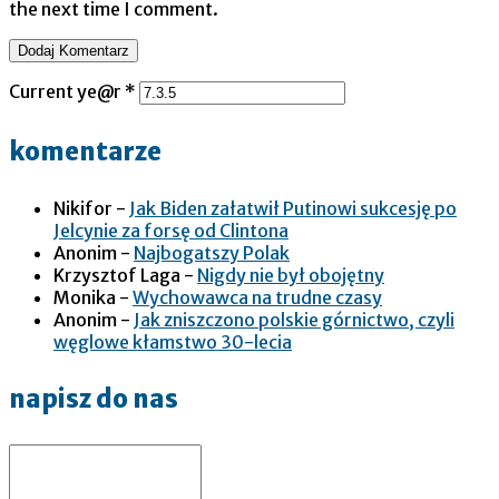
the next time I comment.
Current ye@r
*
komentarze
Nikifor
-
Jak Biden załatwił Putinowi sukcesję po
Jelcynie za forsę od Clintona
Anonim
-
Najbogatszy Polak
Krzysztof Laga
-
Nigdy nie był obojętny
Monika
-
Wychowawca na trudne czasy
Anonim
-
Jak zniszczono polskie górnictwo, czyli
węglowe kłamstwo 30-lecia
napisz do nas