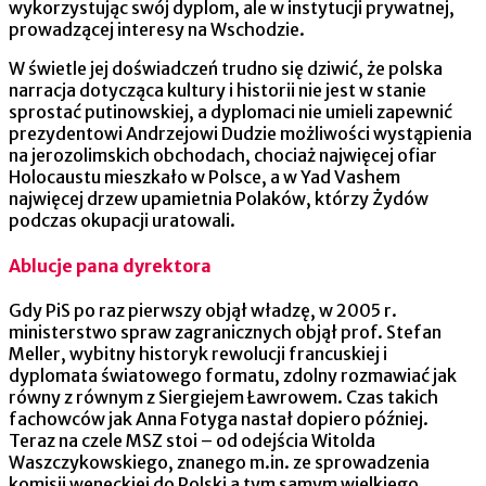
wykorzystując swój dyplom, ale w instytucji prywatnej,
prowadzącej interesy na Wschodzie.
W świetle jej doświadczeń trudno się dziwić, że polska
narracja dotycząca kultury i historii nie jest w stanie
sprostać putinowskiej, a dyplomaci nie umieli zapewnić
prezydentowi Andrzejowi Dudzie możliwości wystąpienia
na jerozolimskich obchodach, chociaż najwięcej ofiar
Holocaustu mieszkało w Polsce, a w Yad Vashem
najwięcej drzew upamietnia Polaków, którzy Żydów
podczas okupacji uratowali.
Ablucje pana dyrektora
Gdy PiS po raz pierwszy objął władzę, w 2005 r.
ministerstwo spraw zagranicznych objął prof. Stefan
Meller, wybitny historyk rewolucji francuskiej i
dyplomata światowego formatu, zdolny rozmawiać jak
równy z równym z Siergiejem Ławrowem. Czas takich
fachowców jak Anna Fotyga nastał dopiero później.
Teraz na czele MSZ stoi – od odejścia Witolda
Waszczykowskiego, znanego m.in. ze sprowadzenia
komisji weneckiej do Polski a tym samym wielkiego