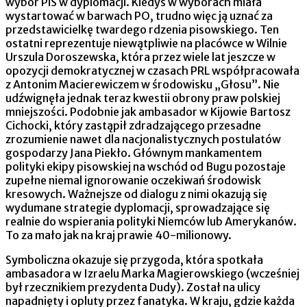
wybór PiS w dyplomacji. Kiedyś w wyborach miała
wystartować w barwach PO, trudno więc ją uznać za
przedstawicielkę twardego rdzenia pisowskiego. Ten
ostatni reprezentuje niewątpliwie na placówce w Wilnie
Urszula Doroszewska, która przez wiele lat jeszcze w
opozycji demokratycznej w czasach PRL współpracowała
z Antonim Macierewiczem w środowisku „Głosu”. Nie
udźwignęła jednak teraz kwestii obrony praw polskiej
mniejszości. Podobnie jak ambasador w Kijowie Bartosz
Cichocki, który zastąpił zdradzającego przesadne
zrozumienie nawet dla nacjonalistycznych postulatów
gospodarzy Jana Piekło. Głównym mankamentem
polityki ekipy pisowskiej na wschód od Bugu pozostaje
zupełne niemal ignorowanie oczekiwań środowisk
kresowych. Ważnejsze od dialogu z nimi okazują się
wydumane strategie dyplomacji, sprowadzające się
realnie do wspierania polityki Niemców lub Amerykanów.
To za mało jak na kraj prawie 40-milionowy.
Symboliczna okazuje się przygoda, która spotkała
ambasadora w Izraelu Marka Magierowskiego (wcześniej
był rzecznikiem prezydenta Dudy). Został na ulicy
napadnięty i opluty przez fanatyka. W kraju, gdzie każda