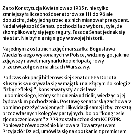
Za to Konstytucja Kwietniowa z 1935 r. nie tylko
zmniejszyła liczebność senatorów ze 111 do 96 ale
dopuściła, żeby jedną trzecią z nich mianował prezydent.
Nadal większość Senatu pochodziła z wyboru, tyle, że
skomplikowały się jego reguły. Fasadą Senat jednak się
nie stał. Nie był nią nią nigdy w swojej historii.
Na jednym z ostatnich zdjęć marszałka Bogusława
Miedzińskiego wykonanych w Polsce, widzimy go, jak nie
zdjąwszy nawet marynarki kopie łopatą rowy
przeciwczołgowe na ulicach Warszawy.
Podczas okupacji hitlerowskiej senator PPS Dorota
Kłuszyńska ukrywała się w majątku należącym do kolegi z
“izby refleksji”, konserwatysty Zdzisława
Lubomirskiego, który schronienia udzielił, wiedząc o jej
żydowskim pochodzeniu. Postawę senatorską zachowała
pomimo przeżyć wojennych i likwidacji samej izby, zresztą
przez własnych kolegów partyjnych, bo po “kongresie
zjednoczeniowym” z PPR została członkiem KC PZPR.
Ponieważ równocześnie kierowała Towarzystwem
Przyjaciół Dzieci, umówiła się na spotkanie z premierem