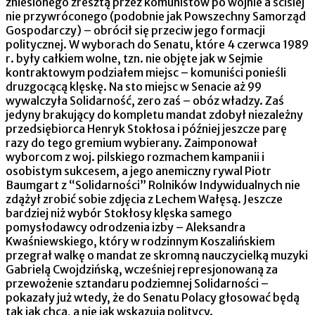
zniesionego zresztą przez komunistów po wojnie a ściślej
nie przywróconego (podobnie jak Powszechny Samorząd
Gospodarczy) – obrócił się przeciw jego formacji
politycznej. W wyborach do Senatu, które 4 czerwca 1989
r. były całkiem wolne, tzn. nie objęte jak w Sejmie
kontraktowym podziałem miejsc – komuniści ponieśli
druzgocącą klęskę. Na sto miejsc w Senacie aż 99
wywalczyła Solidarność, zero zaś – obóz władzy. Zaś
jedyny brakujący do kompletu mandat zdobył niezależny
przedsiębiorca Henryk Stokłosa i później jeszcze parę
razy do tego gremium wybierany. Zaimponował
wyborcom z woj. pilskiego rozmachem kampanii i
osobistym sukcesem, a jego anemiczny rywal Piotr
Baumgart z “Solidarności” Rolników Indywidualnych nie
zdążył zrobić sobie zdjęcia z Lechem Wałęsą. Jeszcze
bardziej niż wybór Stokłosy klęska samego
pomysłodawcy odrodzenia izby – Aleksandra
Kwaśniewskiego, który w rodzinnym Koszalińskiem
przegrał walkę o mandat ze skromną nauczycielką muzyki
Gabrielą Cwojdzińską, wcześniej represjonowaną za
przewożenie sztandaru podziemnej Solidarności –
pokazały już wtedy, że do Senatu Polacy głosować będą
tak jak chcą, a nie jak wskazują politycy.