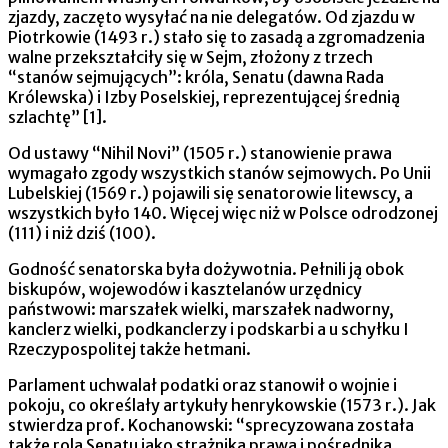
zjazdy, zaczęto wysyłać na nie delegatów. Od zjazdu w
Piotrkowie (1493 r.) stało się to zasadą a zgromadzenia
walne przekształciły się w Sejm, złożony z trzech
“stanów sejmujących”: króla, Senatu (dawna Rada
Królewska) i Izby Poselskiej, reprezentującej średnią
szlachtę” [1].
Od ustawy “Nihil Novi” (1505 r.) stanowienie prawa
wymagało zgody wszystkich stanów sejmowych. Po Unii
Lubelskiej (1569 r.) pojawili się senatorowie litewscy, a
wszystkich było 140. Więcej więc niż w Polsce odrodzonej
(111) i niż dziś (100).
Godność senatorska była dożywotnia. Pełnili ją obok
biskupów, wojewodów i kasztelanów urzędnicy
państwowi: marszałek wielki, marszałek nadworny,
kanclerz wielki, podkanclerzy i podskarbi a u schyłku I
Rzeczypospolitej także hetmani.
Parlament uchwalał podatki oraz stanowił o wojnie i
pokoju, co określały artykuły henrykowskie (1573 r.). Jak
stwierdza prof. Kochanowski: “sprecyzowana została
także rola Senatu jako strażnika prawa i pośrednika