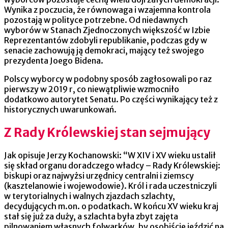
Wynika z poczucia, że równowaga i wzajemna kontrola
pozostają w polityce potrzebne. Od niedawnych
wyborów w Stanach Zjednoczonych większość w Izbie
Reprezentantów zdobyli republikanie, podczas gdy w
senacie zachowują ją demokraci, mający też swojego
prezydenta Joego Bidena.
Polscy wyborcy w podobny sposób zagłosowali po raz
pierwszy w 2019 r, co niewątpliwie wzmocniło
dodatkowo autorytet Senatu. Po części wynikający też z
historycznych uwarunkowań.
Z Rady Królewskiej stan sejmujący
Jak opisuje Jerzy Kochanowski: “W XIV i XV wieku ustalił
się skład organu doradczego władcy – Rady Królewskiej:
biskupi oraz najwyżsi urzędnicy centralni i ziemscy
(kasztelanowie i wojewodowie). Król i rada uczestniczyli
w terytorialnych i walnych zjazdach szlachty,
decydujących m.on. o podatkach. W końcu XV wieku kraj
stał się już za duży, a szlachta była zbyt zajęta
pilnowaniem własnych folwarków, by osobiście jeździć na