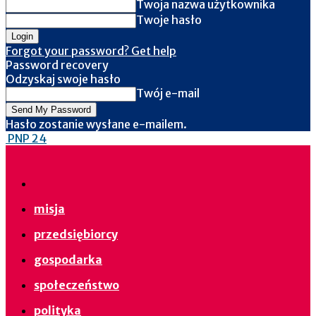
Twoja nazwa użytkownika
Twoje hasło
Forgot your password? Get help
Password recovery
Odzyskaj swoje hasło
Twój e-mail
Hasło zostanie wysłane e-mailem.
PNP 24
misja
przedsiębiorcy
gospodarka
społeczeństwo
polityka