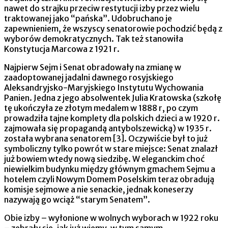
nawet do strajku przeciw restytucji izby przez wielu
traktowanej jako “pańska”. Udobruchano je
zapewnieniem, że wszyscy senatorowie pochodzić będą z
wyborów demokratycznych. Tak też stanowiła
Konstytucja Marcowa z 1921 r.
Najpierw Sejm i Senat obradowały na zmianę w
zaadoptowanej jadalni dawnego rosyjskiego
Aleksandryjsko-Maryjskiego Instytutu Wychowania
Panien. Jedna z jego absolwentek Julia Kratowska (szkołę
tę ukończyła ze złotym medalem w 1888 r, po czym
prowadziła tajne komplety dla polskich dzieci a w 1920 r.
zajmowała się propagandą antybolszewicką) w 1935 r.
została wybrana senatorem [3]. Oczywiście był to już
symboliczny tylko powrót w stare miejsce: Senat znalazł
już bowiem wtedy nową siedzibę. W eleganckim choć
niewielkim budynku między głównym gmachem Sejmu a
hotelem czyli Nowym Domem Poselskim teraz obradują
komisje sejmowe a nie senackie, jednak koneserzy
nazywają go wciąż “starym Senatem”.
Obie izby – wyłonione w wolnych wyborach w 1922 roku