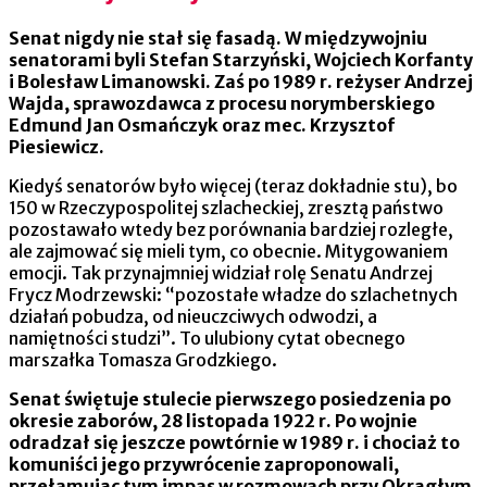
Senat nigdy nie stał się fasadą. W międzywojniu
senatorami byli Stefan Starzyński, Wojciech Korfanty
i Bolesław Limanowski. Zaś po 1989 r. reżyser Andrzej
Wajda, sprawozdawca z procesu norymberskiego
Edmund Jan Osmańczyk oraz mec. Krzysztof
Piesiewicz.
Kiedyś senatorów było więcej (teraz dokładnie stu), bo
150 w Rzeczypospolitej szlacheckiej, zresztą państwo
pozostawało wtedy bez porównania bardziej rozległe,
ale zajmować się mieli tym, co obecnie. Mitygowaniem
emocji. Tak przynajmniej widział rolę Senatu Andrzej
Frycz Modrzewski: “pozostałe władze do szlachetnych
działań pobudza, od nieuczciwych odwodzi, a
namiętności studzi”. To ulubiony cytat obecnego
marszałka Tomasza Grodzkiego.
Senat świętuje stulecie pierwszego posiedzenia po
okresie zaborów, 28 listopada 1922 r. Po wojnie
odradzał się jeszcze powtórnie w 1989 r. i chociaż to
komuniści jego przywrócenie zaproponowali,
przełamując tym impas w rozmowach przy Okrągłym