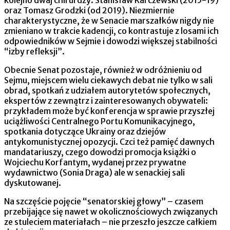
oraz Tomasz Grodzki (od 2019). Niezmiernie
charakterystyczne, że w Senacie marszałków nigdy nie
zmieniano w trakcie kadencji, co kontrastuje z losami ich
odpowiedników w Sejmie i dowodzi większej stabilności
“izby refleksji”.
Obecnie Senat pozostaje, również w odróżnieniu od
Sejmu, miejscem wielu ciekawych debat nie tylko w sali
obrad, spotkań z udziałem autorytetów społecznych,
ekspertów z zewnątrz i zainteresowanych obywateli:
przykładem może być konferencja w sprawie przyszłej
uciążliwości Centralnego Portu Komunikacyjnego,
spotkania dotyczące Ukrainy oraz dziejów
antykomunistycznej opozycji. Czci też pamięć dawnych
mandatariuszy, czego dowodzi promocja książki o
Wojciechu Korfantym, wydanej przez prywatne
wydawnictwo (Sonia Draga) ale w senackiej sali
dyskutowanej.
Na szczęście pojęcie “senatorskiej głowy” – czasem
przebijające się nawet w okolicznościowych związanych
ze stuleciem materiałach – nie przeszło jeszcze całkiem