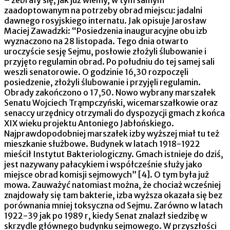
– zebrały się, jak już wiemy, w tym samym
zaadoptowanym na potrzeby obrad miejscu: jadalni
dawnego rosyjskiego internatu. Jak opisuje Jarosław
Maciej Zawadzki: “Posiedzenia inauguracyjne obu izb
wyznaczono na 28 listopada. Tego dnia otwarto
uroczyście sesję Sejmu, posłowie złożyli ślubowanie i
przyjęto regulamin obrad. Po południu do tej samej sali
weszli senatorowie. O godzinie 16,30 rozpoczęli
posiedzenie, złożyli ślubowanie i przyjęli regulamin.
Obrady zakończono o 17,50. Nowo wybrany marszałek
Senatu Wojciech Trąmpczyński, wicemarszałkowie oraz
senaccy urzędnicy otrzymali do dyspozycji gmach z końca
XIX wieku projektu Antoniego Jabłońskiego.
Najprawdopodobniej marszałek izby wyższej miał tu też
mieszkanie służbowe. Budynek w latach 1918-1922
mieścił Instytut Bakteriologiczny. Gmach istnieje do dziś,
jest nazywany pałacykiem i współcześnie służy jako
miejsce obrad komisji sejmowych” [4]. O tym była już
mowa. Zauważyć natomiast można, że chociaż wcześniej
znajdowały się tam bakterie, izba wyższa okazała się bez
porównania mniej toksyczna od Sejmu. Zarówno w latach
1922-39 jak po 1989 r, kiedy Senat znalazł siedzibę w
skrzydle głównego budynku sejmowego. W przyszłości