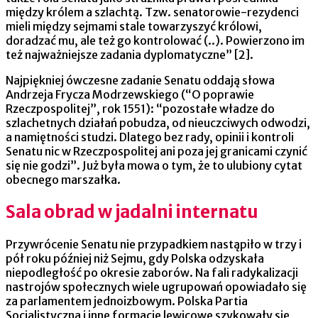
między królem a szlachtą. Tzw. senatorowie-rezydenci
mieli między sejmami stale towarzyszyć królowi,
doradzać mu, ale też go kontrolować (..). Powierzono im
też najważniejsze zadania dyplomatyczne” [2].
Najpiękniej ówczesne zadanie Senatu oddają słowa
Andrzeja Frycza Modrzewskiego (“O poprawie
Rzeczpospolitej”, rok 1551): “pozostałe władze do
szlachetnych działań pobudza, od nieuczciwych odwodzi,
a namiętności studzi. Dlatego bez rady, opinii i kontroli
Senatu nic w Rzeczpospolitej ani poza jej granicami czynić
się nie godzi”. Już była mowa o tym, że to ulubiony cytat
obecnego marszałka.
Sala obrad w jadalni internatu
Przywrócenie Senatu nie przypadkiem nastąpiło w trzy i
pół roku później niż Sejmu, gdy Polska odzyskała
niepodległość po okresie zaborów. Na fali radykalizacji
nastrojów społecznych wiele ugrupowań opowiadało się
za parlamentem jednoizbowym. Polska Partia
Socjalistyczna i inne formacje lewicowe szykowały się