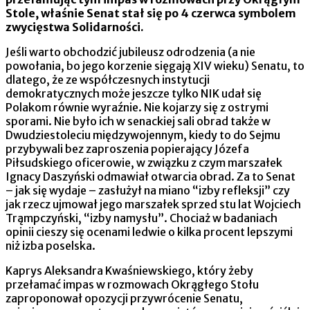
Stole, właśnie Senat stał się po 4 czerwca symbolem
zwycięstwa Solidarności.
Jeśli warto obchodzić jubileusz odrodzenia (a nie
powołania, bo jego korzenie sięgają XIV wieku) Senatu, to
dlatego, że ze współczesnych instytucji
demokratycznych może jeszcze tylko NIK udał się
Polakom równie wyraźnie. Nie kojarzy się z ostrymi
sporami. Nie było ich w senackiej sali obrad także w
Dwudziestoleciu międzywojennym, kiedy to do Sejmu
przybywali bez zaproszenia popierający Józefa
Piłsudskiego oficerowie, w związku z czym marszałek
Ignacy Daszyński odmawiał otwarcia obrad. Za to Senat
– jak się wydaje – zasłużył na miano “izby refleksji” czy
jak rzecz ujmował jego marszałek sprzed stu lat Wojciech
Trąmpczyński, “izby namysłu”. Chociaż w badaniach
opinii cieszy się ocenami ledwie o kilka procent lepszymi
niż izba poselska.
Kaprys Aleksandra Kwaśniewskiego, który żeby
przełamać impas w rozmowach Okrągłego Stołu
zaproponował opozycji przywrócenie Senatu,