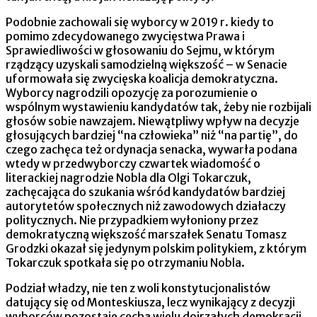
Podobnie zachowali się wyborcy w 2019 r. kiedy to
pomimo zdecydowanego zwycięstwa Prawa i
Sprawiedliwości w głosowaniu do Sejmu, w którym
rządzący uzyskali samodzielną większość – w Senacie
uformowała się zwycięska koalicja demokratyczna.
Wyborcy nagrodzili opozycję za porozumienie o
wspólnym wystawieniu kandydatów tak, żeby nie rozbijali
głosów sobie nawzajem. Niewątpliwy wpływ na decyzje
głosujących bardziej “na człowieka” niż “na partię”, do
czego zachęca też ordynacja senacka, wywarła podana
wtedy w przedwyborczy czwartek wiadomość o
literackiej nagrodzie Nobla dla Olgi Tokarczuk,
zachęcająca do szukania wśród kandydatów bardziej
autorytetów społecznych niż zawodowych działaczy
politycznych. Nie przypadkiem wyłoniony przez
demokratyczną większość marszałek Senatu Tomasz
Grodzki okazał się jedynym polskim politykiem, z którym
Tokarczuk spotkała się po otrzymaniu Nobla.
Podział władzy, nie ten z woli konstytucjonalistów
datujący się od Monteskiusza, lecz wynikający z decyzji
wyborców pozostaje cechą wielu dojrzałych demokracji.