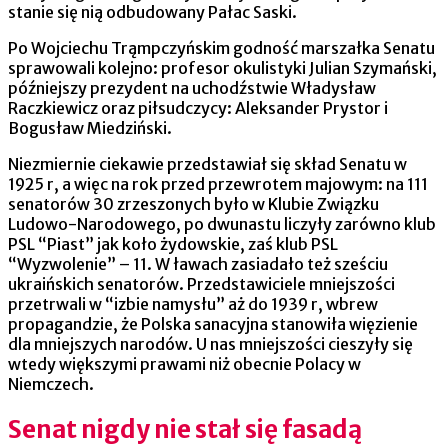
stanie się nią odbudowany Pałac Saski.
Po Wojciechu Trąmpczyńskim godność marszałka Senatu
sprawowali kolejno: profesor okulistyki Julian Szymański,
późniejszy prezydent na uchodźstwie Władysław
Raczkiewicz oraz piłsudczycy: Aleksander Prystor i
Bogusław Miedziński.
Niezmiernie ciekawie przedstawiał się skład Senatu w
1925 r, a więc na rok przed przewrotem majowym: na 111
senatorów 30 zrzeszonych było w Klubie Związku
Ludowo-Narodowego, po dwunastu liczyły zarówno klub
PSL “Piast” jak koło żydowskie, zaś klub PSL
“Wyzwolenie” – 11. W ławach zasiadało też sześciu
ukraińskich senatorów. Przedstawiciele mniejszości
przetrwali w “izbie namysłu” aż do 1939 r, wbrew
propagandzie, że Polska sanacyjna stanowiła więzienie
dla mniejszych narodów. U nas mniejszości cieszyły się
wtedy większymi prawami niż obecnie Polacy w
Niemczech.
Senat nigdy nie stał się fasadą