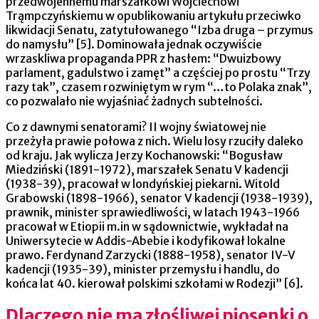
przedwojennemu marszałkowi Wojciechowi
Trąmpczyńskiemu w opublikowaniu artykułu przeciwko
likwidacji Senatu, zatytułowanego “Izba druga – przymus
do namysłu” [5]. Dominowała jednak oczywiście
wrzaskliwa propaganda PPR z hasłem: “Dwuizbowy
parlament, gadulstwo i zamęt” a częściej po prostu “Trzy
razy tak”, czasem rozwiniętym w rym “…to Polaka znak”,
co pozwalało nie wyjaśniać żadnych subtelności.
Co z dawnymi senatorami? II wojny światowej nie
przeżyła prawie połowa z nich. Wielu losy rzuciły daleko
od kraju. Jak wylicza Jerzy Kochanowski: “Bogusław
Miedziński (1891-1972), marszałek Senatu V kadencji
(1938-39), pracował w londyńskiej piekarni. Witold
Grabowski (1898-1966), senator V kadencji (1938-1939),
prawnik, minister sprawiedliwości, w latach 1943-1966
pracował w Etiopii m.in w sądownictwie, wykładał na
Uniwersytecie w Addis-Abebie i kodyfikował lokalne
prawo. Ferdynand Zarzycki (1888-1958), senator IV-V
kadencji (1935-39), minister przemysłu i handlu, do
końca lat 40. kierował polskimi szkołami w Rodezji” [6].
Dlaczego nie ma złośliwej piosenki o