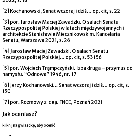
[2] Kochanowski, Senat wczoraj i dziś… op. cit, s. 22
[3] por. Jarosław Maciej Zawadzki. O salach Senatu
Rzeczypospolitej Polskiej w latach międzywojennych i
architekcie Stanisławie Miecznikowskim. Kancelaria
Senatu, Warszawa 2021, s. 26
[4] Jarosław Maciej Zawadzki. O salach Senatu
Rzeczypospolitej Polskiej… op. cit, s. 53 i 56
[5] por. Wojciech Trąmpczyński. Izba druga – przymus do
namysłu. “Odnowa” 1946, nr. 17
[6] Jerzy Kochanowski… Senat wczoraj i dziś… op. cit, s.
150
[7] por. Rozmowy z ideą. FNCE, Poznań 2021
Jak oceniasz?
kliknij na gwiazdkę, aby ocenić