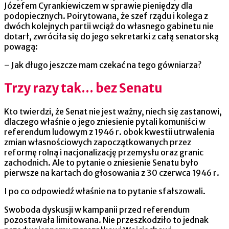
Józefem Cyrankiewiczem w sprawie pieniędzy dla
podopiecznych. Poirytowana, że szef rządu i kolega z
dwóch kolejnych partii wciąż do własnego gabinetu nie
dotarł, zwróciła się do jego sekretarki z całą senatorską
powagą:
– Jak długo jeszcze mam czekać na tego gówniarza?
Trzy razy tak… bez Senatu
Kto twierdzi, że Senat nie jest ważny, niech się zastanowi,
dlaczego właśnie o jego zniesienie pytali komuniści w
referendum ludowym z 1946 r. obok kwestii utrwalenia
zmian własnościowych zapoczątkowanych przez
reformę rolną i nacjonalizację przemysłu oraz granic
zachodnich. Ale to pytanie o zniesienie Senatu było
pierwsze na kartach do głosowania z 30 czerwca 1946 r.
I po co odpowiedź właśnie na to pytanie sfałszowali.
Swoboda dyskusji w kampanii przed referendum
pozostawała limitowana. Nie przeszkodziło to jednak