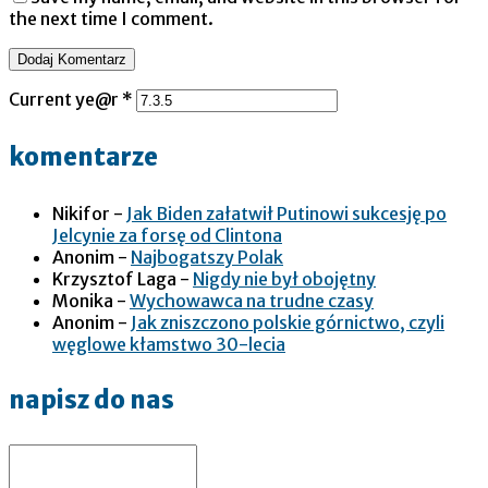
the next time I comment.
Current ye@r
*
komentarze
Nikifor
-
Jak Biden załatwił Putinowi sukcesję po
Jelcynie za forsę od Clintona
Anonim
-
Najbogatszy Polak
Krzysztof Laga
-
Nigdy nie był obojętny
Monika
-
Wychowawca na trudne czasy
Anonim
-
Jak zniszczono polskie górnictwo, czyli
węglowe kłamstwo 30-lecia
napisz do nas