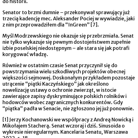
do historii.
Senator to brzmi dumnie – przekonywał sprawujący już
trzecią kadencję mec. Aleksander Pociej w wywiadzie, jaki
z nim przeprowadziłem dla “InGreen” [7].
Myśl Modrzewskiego nie okazuje się przebrzmiała. Senat
nie tylko wykazuje się pewnym dostojeństwem zupełnie
izbie poselskiej niedostępnym – ale stara się jak potrafi
korygować władzę.
Również w ostatnim czasie Senat przyczynił się do
powstrzymania wielu szkodliwych projektów obecnej
większości sejmowej. Doskonałym przykładem pozostaje
utrącenie “piątki Kaczyńskiego” jak określono
nowelizację ustawy o ochronie zwierząt, w istocie
zawierające zapisy dyskryminujące polskich rolników i
hodowców wobec zagranicznych konkurentów. Gdy
“piątka” padła w Senacie, nie zgłoszono jej już ponownie.
[1] Jerzy Kochanowski we współpracy z Andreą Nowicką i
Mikołajem Stacherą. Senat wczoraj i dziś. Sinusoida o
wykresie nieregularnym. Kancelaria Senatu, Warszawa
2022, s. 18