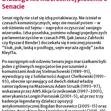
Senacie
Senat nigdy nie stał się izbą potakiwaczy. Nie istniał w
czasach komunistycznych, więc nie musiał potem – w
odróżnieniu od Sejmu – naprędce oczyszczać swojego
wizerunku. Izba poselska, pomimo odwagi pojedynczych
parlamentarzystów w czasach PRL (jak Janusz Zabłocki
czy Ryszard Bender) doczekała się ironicznej piosenki
“Stuk, puk, laską o podłogę, sejm wyraża zgodę” Jacka
Kleyffa.
Po następnym odrodzeniu Senatu jego marszałkami byli:
jeden z głównych negocjatorów porozumień z
komunistami Andrzej Stelmachowski (1989-91),
wywodzący się z Solidarności August Chełkowski (1991-
93), obecnie sprawujący od dwóch dekad władzę
samorządową na Mazowszu Adam Struzik (1993-97),
wskazana przez AWS Alicja Grześkowiak (1997-2001),
amerykanista Longin Pastusiak (2001-5), aż przez trzy
kadencje legendarny działacz opozycji
antykomunistycznej Bogdan Borusewicz (2005-15) oraz
kolejno dwaj chirurdzy: Stanisław Karczewski (2015-19)