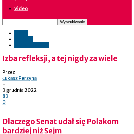
video
opinie
polityka
społeczeństwo
Izba refleksji, a tej nigdy za wiele
Przez
Łukasz Perzyna
-
3 grudnia 2022
83
0
Dlaczego Senat udał się Polakom
bardziej niż Sejm