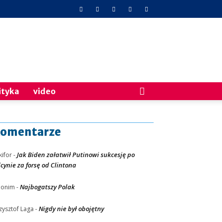
ityka
video
omentarze
Jak Biden załatwił Putinowi sukcesję po
kifor
-
lcynie za forsę od Clintona
Najbogatszy Polak
nonim
-
Nigdy nie był obojętny
zysztof Laga
-