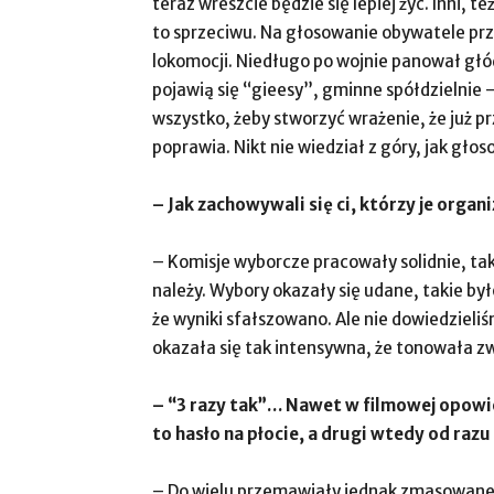
teraz wreszcie będzie się lepiej żyć. Inni, t
to sprzeciwu. Na głosowanie obywatele przy
lokomocji. Niedługo po wojnie panował głód
pojawią się “gieesy”, gminne spółdzielnie 
wszystko, żeby stworzyć wrażenie, że już p
poprawia. Nikt nie wiedział z góry, jak głos
– Jak zachowywali się ci, którzy je organ
– Komisje wyborcze pracowały solidnie, ta
należy. Wybory okazały się udane, takie by
że wyniki sfałszowano. Ale nie dowiedzieliś
okazała się tak intensywna, że tonowała z
– “3 razy tak”… Nawet w filmowej opowie
to hasło na płocie, a drugi wtedy od razu 
– Do wielu przemawiały jednak zmasowane of