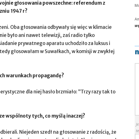
 wojnie głosowania powszechne: referendum z
Mo
zniu 1947 r?
A
wę
szeni. Oba głosowania odbywały się więc w klimacie
 było ani nawet telewizji, zaś radio tylko
iadanie prywatnego aparatu uchodziło za luksus i
n
 wtedy głosowałam w Suwałkach, w komisji w zwykłej
tych warunkach propagandę?
rystyczne dla niej hasło brzmiało: “Trzy razy tak to
ze wspólnoty tych, co myślą inaczej?
J
te
dbierali. Niejeden szedł na głosowanie z radością, że