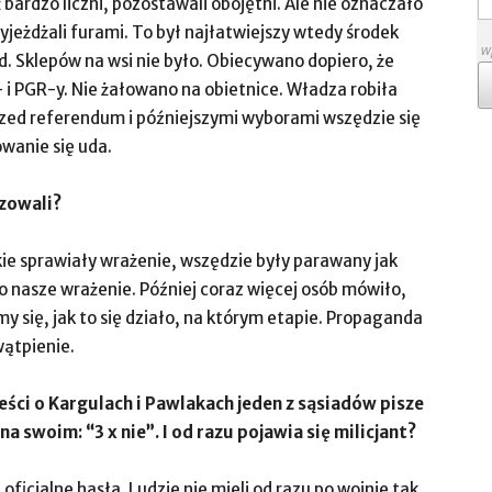
eż bardzo liczni, pozostawali obojętni. Ale nie oznaczało
jeżdżali furami. To był najłatwiejszy wtedy środek
w
. Sklepów na wsi nie było. Obiecywano dopiero, że
– i PGR-y. Nie żałowano na obietnice. Władza robiła
rzed referendum i późniejszymi wyborami wszędzie się
owanie się uda.
izowali?
kie sprawiały wrażenie, wszędzie były parawany jak
ło nasze wrażenie. Później coraz więcej osób mówiło,
my się, jak to się działo, na którym etapie. Propaganda
wątpienie.
ści o Kargulach i Pawlakach jeden z sąsiadów pisze
na swoim: “3 x nie”. I od razu pojawia się milicjant?
icjalne hasła. Ludzie nie mieli od razu po wojnie tak