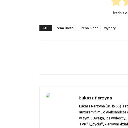
średnia 
TAGI
Irena Bartel
Irena Sidor
wybory
Łukasz Perzyna
Łukasz Perzyna (ur. 1965) jes
autorem filmu o Aleksandrze 
w tym. „Uwaga, idą wyborcy…”
TVP” i „Życiu”, kierował dz