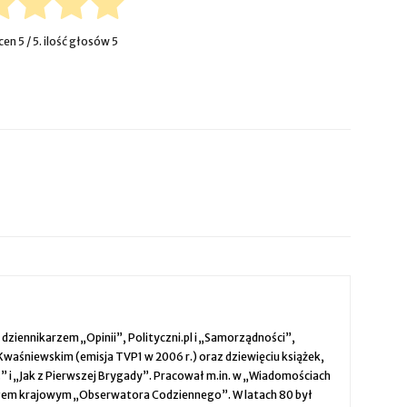
ocen
5
/ 5. ilość głosów
5
t dziennikarzem „Opinii”, Polityczni.pl i „Samorządności”,
Kwaśniewskim (emisja TVP1 w 2006 r.) oraz dziewięciu książek,
 i „Jak z Pierwszej Brygady”. Pracował m.in. w „Wiadomościach
iałem krajowym „Obserwatora Codziennego”. W latach 80 był