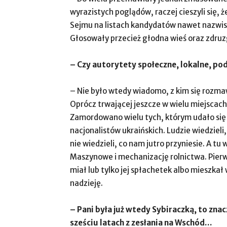
wyrazistych poglądów, raczej cieszyli się, 
Sejmu na listach kandydatów nawet nazwi
Głosowały przecież głodna wieś oraz zdruz
– Czy autorytety społeczne, lokalne, po
– Nie było wtedy wiadomo, z kim się rozmawia
Oprócz trwającej jeszcze w wielu miejscac
Zamordowano wielu tych, którym udało się 
nacjonalistów ukraińskich. Ludzie wiedzieli,
nie wiedzieli, co nam jutro przyniesie. A 
Maszynowe i mechanizację rolnictwa. Pierw
miał lub tylko jej spłachetek albo mieszkał
nadzieję.
– Pani była już wtedy Sybiraczką, to znac
sześciu latach z zesłania na Wschód…