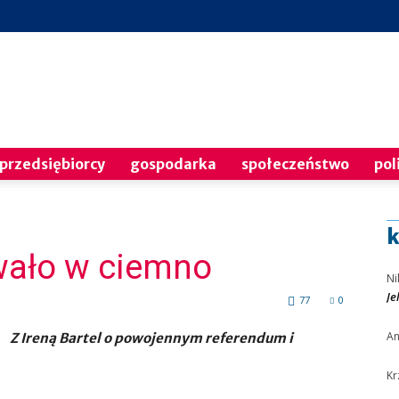
PNP
przedsiębiorcy
gospodarka
społeczeństwo
pol
k
owało w ciemno
24
Ni
Je
77
0
A
Z Ireną Bartel o powojennym referendum i
Kr