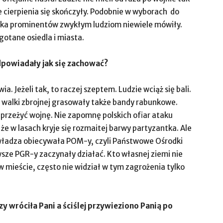
że cierpienia się skończyły. Podobnie w wyborach do
ska prominentów zwykłym ludziom niewiele mówiły.
gotane osiedla i miasta.
dpowiadały jak się zachować?
. Jeżeli tak, to raczej szeptem. Ludzie wciąż się bali.
h walki zbrojnej grasowały także bandy rabunkowe.
przeżyć wojnę. Nie zapomnę polskich ofiar ataku
 że w lasach kryje się rozmaitej barwy partyzantka. Ale
tu władza obiecywała POM-y, czyli Państwowe Ośrodki
sze PGR-y zaczynały działać. Kto własnej ziemi nie
 w mieście, często nie widział w tym zagrożenia tylko
zy wróciła Pani a ściślej przywieziono Panią po