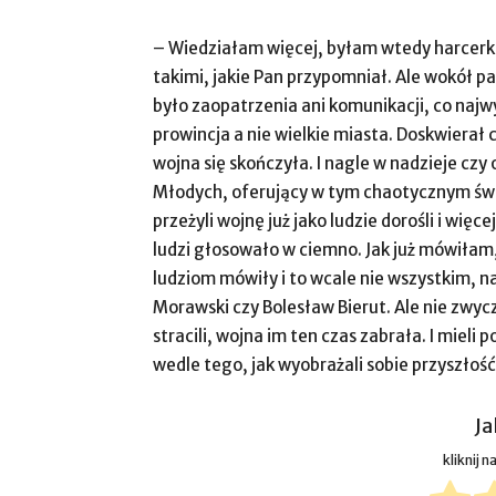
– Wiedziałam więcej, byłam wtedy harcerką
takimi, jakie Pan przypomniał. Ale wokół pa
było zaopatrzenia ani komunikacji, co najw
prowincja a nie wielkie miasta. Doskwierał c
wojna się skończyła. I nagle w nadzieje czy
Młodych, oferujący w tym chaotycznym świe
przeżyli wojnę już jako ludzie dorośli i więc
ludzi głosowało w ciemno. Jak już mówiłam
ludziom mówiły i to wcale nie wszystkim,
Morawski czy Bolesław Bierut. Ale nie zwyc
stracili, wojna im ten czas zabrała. I mieli p
wedle tego, jak wyobrażali sobie przyszło
Ja
kliknij 