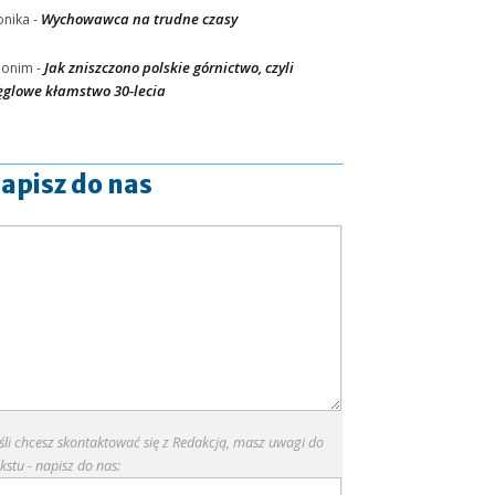
Wychowawca na trudne czasy
nika
-
Jak zniszczono polskie górnictwo, czyli
nonim
-
glowe kłamstwo 30-lecia
apisz do nas
eśli chcesz skontaktować się z Redakcją, masz uwagi do
kstu - napisz do nas: