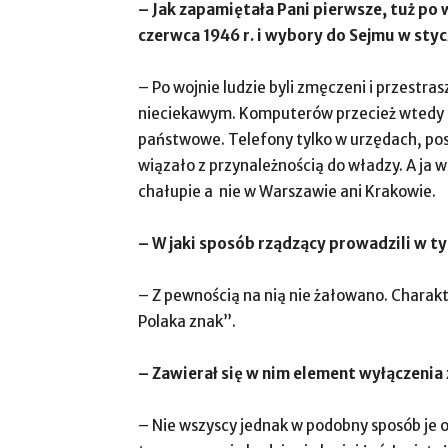
– Jak zapamiętała Pani pierwsze, tuż po
czerwca 1946 r. i wybory do Sejmu w styc
– Po wojnie ludzie byli zmęczeni i przestra
nieciekawym. Komputerów przecież wtedy nie
państwowe. Telefony tylko w urzędach, pos
wiązało z przynależnością do władzy. A ja
chałupie a nie w Warszawie ani Krakowie.
– W jaki sposób rządzący prowadzili w 
– Z pewnością na nią nie żałowano. Charakte
Polaka znak”.
– Zawierał się w nim element wyłączenia 
– Nie wszyscy jednak w podobny sposób je o