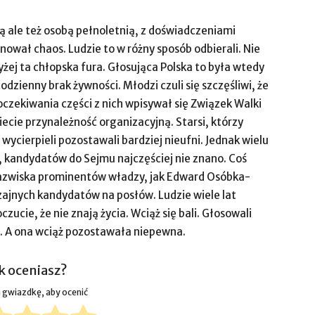
 ale też osobą pełnoletnią, z doświadczeniami
nował chaos. Ludzie to w różny sposób odbierali. Nie
yżej ta chłopska fura. Głosująca Polska to była wtedy
odzienny brak żywności. Młodzi czuli się szczęśliwi, że
 oczekiwania części z nich wpisywał się Związek Walki
cie przynależność organizacyjną. Starsi, którzy
ej wycierpieli pozostawali bardziej nieufni. Jednak wielu
, kandydatów do Sejmu najczęściej nie znano. Coś
 nazwiska prominentów władzy, jak Edward Osóbka-
zajnych kandydatów na posłów. Ludzie wiele lat
oczucie, że nie znają życia. Wciąż się bali. Głosowali
ść. A ona wciąż pozostawała niepewna.
k oceniasz?
na gwiazdkę, aby ocenić