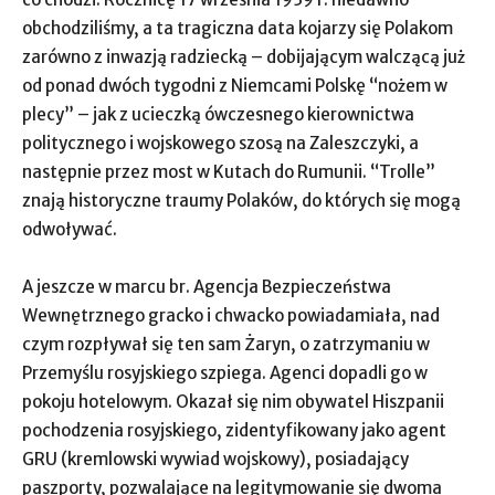
obchodziliśmy, a ta tragiczna data kojarzy się Polakom
zarówno z inwazją radziecką – dobijającym walczącą już
od ponad dwóch tygodni z Niemcami Polskę “nożem w
plecy” – jak z ucieczką ówczesnego kierownictwa
politycznego i wojskowego szosą na Zaleszczyki, a
następnie przez most w Kutach do Rumunii. “Trolle”
znają historyczne traumy Polaków, do których się mogą
odwoływać.
A jeszcze w marcu br. Agencja Bezpieczeństwa
Wewnętrznego gracko i chwacko powiadamiała, nad
czym rozpływał się ten sam Żaryn, o zatrzymaniu w
Przemyślu rosyjskiego szpiega. Agenci dopadli go w
pokoju hotelowym. Okazał się nim obywatel Hiszpanii
pochodzenia rosyjskiego, zidentyfikowany jako agent
GRU (kremlowski wywiad wojskowy), posiadający
paszporty, pozwalające na legitymowanie się dwoma