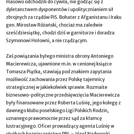
masowo odchodzili do cywila, nie godząc się z
dyletanctwem dysponentów i upolitycznianiem sił
zbrojnych za rządów PiS. Bohater z Afganistanu i Iraku
gen. Mirosław Różański, chociaż ma zaledwie
sześćdziesiątkę, chodzi dziś w garniturze i doradza
Szymonowi Hołowni, a nie rządzącym.
Zaś powiązania byłego ministra obrony Antoniego
Macierewicza, ujawnione m.in. w cenionej książce
Tomasza Piątka, stawiają pod znakiem zapytania
możliwość zachowania przez Polskę tajemnicy
strategicznej w jakiekolwiek sprawie. Rozmaite
biznesowo-polityczne przedsięwzięcia Macierewicza
były finansowane przez Roberta Luśnię, jego kolegę z
dawnego klubu poselskiego Ligi Polskich Rodzin,
uznanego prawomocnie przez sąd za kłamcę
lustracyjnego. Oficer prowadzący agenta Luśnię w
służbach bezpieczeństwa PRL – Józef Nadworski