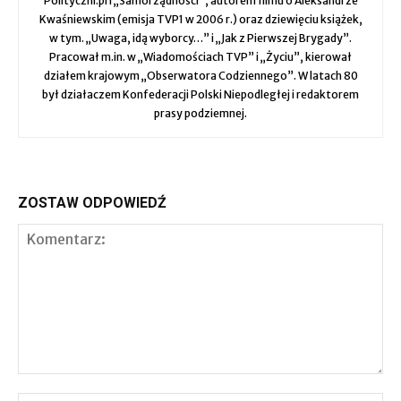
Polityczni.pl i „Samorządności”, autorem filmu o Aleksandrze
Kwaśniewskim (emisja TVP1 w 2006 r.) oraz dziewięciu książek,
w tym. „Uwaga, idą wyborcy…” i „Jak z Pierwszej Brygady”.
Pracował m.in. w „Wiadomościach TVP” i „Życiu”, kierował
działem krajowym „Obserwatora Codziennego”. W latach 80
był działaczem Konfederacji Polski Niepodległej i redaktorem
prasy podziemnej.
ZOSTAW ODPOWIEDŹ