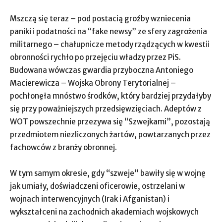
Mszczą się teraz – pod postacią groźby wzniecenia
paniki i podatności na “fake newsy” ze sfery zagrożenia
militarnego – chałupnicze metody rządzących w kwestii
obronności rychło po przejęciu władzy przez PiS.
Budowana wówczas gwardia przyboczna Antoniego
Macierewicza – Wojska Obrony Terytorialnej –
pochłonęła mnóstwo środków, który bardziej przydałyby
się przy poważniejszych przedsięwzięciach. Adeptów z
WOT powszechnie przezywa się “Szwejkami”, pozostają
przedmiotem niezliczonych żartów, powtarzanych przez
fachowców z branży obronnej.
W tym samym okresie, gdy “szweje” bawiły się w wojnę
jak umiały, doświadczeni oficerowie, ostrzelani w
wojnach interwencyjnych (Irak i Afganistan) i
wykształceni na zachodnich akademiach wojskowych