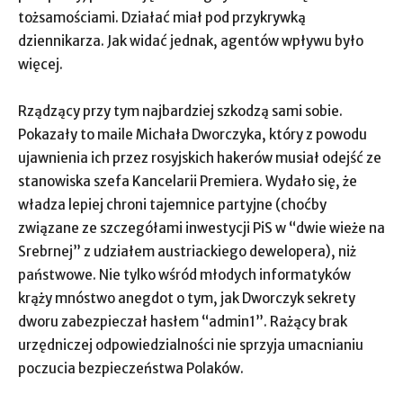
tożsamościami. Działać miał pod przykrywką
dziennikarza. Jak widać jednak, agentów wpływu było
więcej.
Rządzący przy tym najbardziej szkodzą sami sobie.
Pokazały to maile Michała Dworczyka, który z powodu
ujawnienia ich przez rosyjskich hakerów musiał odejść ze
stanowiska szefa Kancelarii Premiera. Wydało się, że
władza lepiej chroni tajemnice partyjne (choćby
związane ze szczegółami inwestycji PiS w “dwie wieże na
Srebrnej” z udziałem austriackiego dewelopera), niż
państwowe. Nie tylko wśród młodych informatyków
krąży mnóstwo anegdot o tym, jak Dworczyk sekrety
dworu zabezpieczał hasłem “admin1”. Rażący brak
urzędniczej odpowiedzialności nie sprzyja umacnianiu
poczucia bezpieczeństwa Polaków.