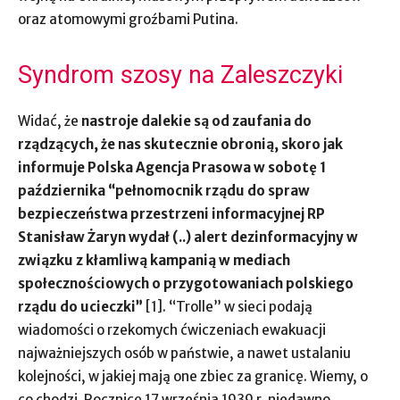
oraz atomowymi groźbami Putina.
Syndrom szosy na Zaleszczyki
Widać, że
nastroje dalekie są od zaufania do
rządzących, że nas skutecznie obronią, skoro jak
informuje Polska Agencja Prasowa w sobotę 1
października “pełnomocnik rządu do spraw
bezpieczeństwa przestrzeni informacyjnej RP
Stanisław Żaryn wydał (..) alert dezinformacyjny w
związku z kłamliwą kampanią w mediach
społecznościowych o przygotowaniach polskiego
rządu do ucieczki”
[1]. “Trolle” w sieci podają
wiadomości o rzekomych ćwiczeniach ewakuacji
najważniejszych osób w państwie, a nawet ustalaniu
kolejności, w jakiej mają one zbiec za granicę. Wiemy, o
co chodzi. Rocznicę 17 września 1939 r. niedawno