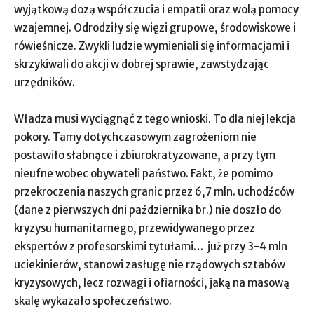
wyjątkową dozą współczucia i empatii oraz wolą pomocy
wzajemnej. Odrodziły się więzi grupowe, środowiskowe i
rówieśnicze. Zwykli ludzie wymieniali się informacjami i
skrzykiwali do akcji w dobrej sprawie, zawstydzając
urzędników.
Władza musi wyciągnąć z tego wnioski. To dla niej lekcja
pokory. Tamy dotychczasowym zagrożeniom nie
postawiło słabnące i zbiurokratyzowane, a przy tym
nieufne wobec obywateli państwo. Fakt, że pomimo
przekroczenia naszych granic przez 6,7 mln. uchodźców
(dane z pierwszych dni października br.) nie doszło do
kryzysu humanitarnego, przewidywanego przez
ekspertów z profesorskimi tytułami… już przy 3-4 mln
uciekinierów, stanowi zasługę nie rządowych sztabów
kryzysowych, lecz rozwagi i ofiarności, jaką na masową
skalę wykazało społeczeństwo.