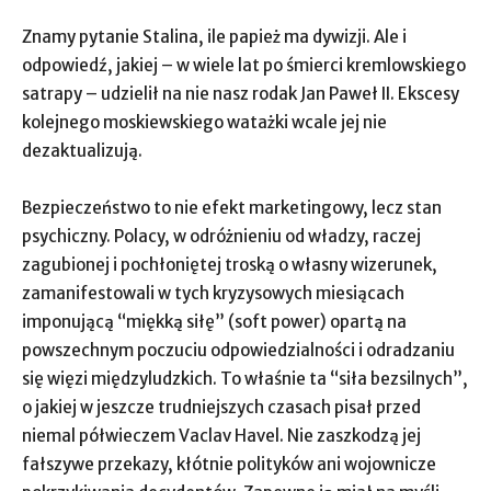
Znamy pytanie Stalina, ile papież ma dywizji. Ale i
odpowiedź, jakiej – w wiele lat po śmierci kremlowskiego
satrapy – udzielił na nie nasz rodak Jan Paweł II. Ekscesy
kolejnego moskiewskiego watażki wcale jej nie
dezaktualizują.
Bezpieczeństwo to nie efekt marketingowy, lecz stan
psychiczny. Polacy, w odróżnieniu od władzy, raczej
zagubionej i pochłoniętej troską o własny wizerunek,
zamanifestowali w tych kryzysowych miesiącach
imponującą “miękką siłę” (soft power) opartą na
powszechnym poczuciu odpowiedzialności i odradzaniu
się więzi międzyludzkich. To właśnie ta “siła bezsilnych”,
o jakiej w jeszcze trudniejszych czasach pisał przed
niemal półwieczem Vaclav Havel. Nie zaszkodzą jej
fałszywe przekazy, kłótnie polityków ani wojownicze