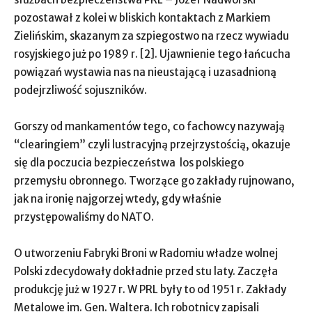
pozostawał z kolei w bliskich kontaktach z Markiem
Zielińskim, skazanym za szpiegostwo na rzecz wywiadu
rosyjskiego już po 1989 r. [2]. Ujawnienie tego łańcucha
powiązań wystawia nas na nieustającą i uzasadnioną
podejrzliwość sojuszników.
Gorszy od mankamentów tego, co fachowcy nazywają
“clearingiem” czyli lustracyjną przejrzystością, okazuje
się dla poczucia bezpieczeństwa los polskiego
przemysłu obronnego. Tworzące go zakłady rujnowano,
jak na ironię najgorzej wtedy, gdy właśnie
przystępowaliśmy do NATO.
O utworzeniu Fabryki Broni w Radomiu władze wolnej
Polski zdecydowały dokładnie przed stu laty. Zaczęła
produkcję już w 1927 r. W PRL były to od 1951 r. Zakłady
Metalowe im. Gen. Waltera. Ich robotnicy zapisali