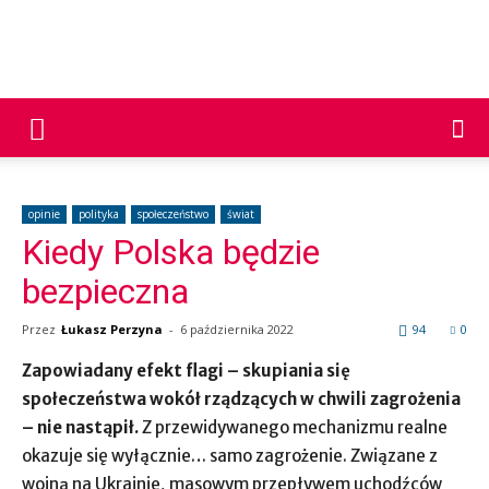
PNP
24
opinie
polityka
społeczeństwo
świat
Kiedy Polska będzie
bezpieczna
Przez
Łukasz Perzyna
-
6 października 2022
94
0
Zapowiadany efekt flagi – skupiania się
społeczeństwa wokół rządzących w chwili zagrożenia
– nie nastąpił.
Z przewidywanego mechanizmu realne
okazuje się wyłącznie… samo zagrożenie. Związane z
wojną na Ukrainie, masowym przepływem uchodźców