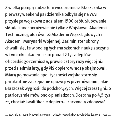
Z wielką pompą i udziałem wicepremiera Błaszczaka w
pierwszy weekend października odbyła się na WAT
przysięga wojskowa z udziałem 1500 osób. Ślubowanie
składali podchorążowie nie tylko z Wojskowej Akademii
Technicznej, ale również Akademii Wojsk Lądowych i
Akademii Marynarki Wojennej. Zaś minister obrony
chwalił się, że w podległych mu szkołach naukę zaczyna
w tym roku akademickim ponad 2 tys adeptów
oficerskiego rzemiosła, prawie cztery razy więcej niż
przed siedmiu laty, gdy PiS dopiero władzę obejmował.
Miarą pojmowania apolityczności wojska stało się
parokrotnie zaczepianie opozycji w przemówieniu, jakie
Błaszczak wygłosił do podchorążych. Więcej zresztą niż o
patriotyzmie mówiono o pieniądzach. Dostaną po 4,5 tys
zł, chociaż kwalifikacje dopiero… zaczynają zdobywać.
– Polska jest bezpieczna, kiedy Wojsko Polskie jest silne –