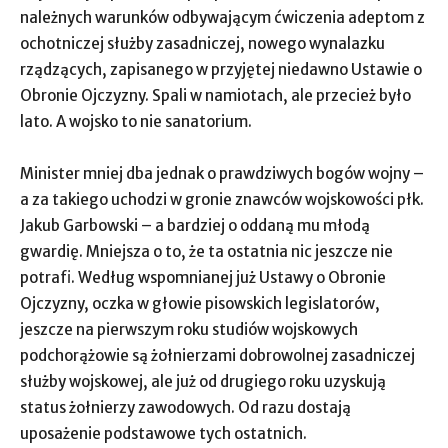
należnych warunków odbywającym ćwiczenia adeptom z
ochotniczej służby zasadniczej, nowego wynalazku
rządzących, zapisanego w przyjętej niedawno Ustawie o
Obronie Ojczyzny. Spali w namiotach, ale przecież było
lato. A wojsko to nie sanatorium.
Minister mniej dba jednak o prawdziwych bogów wojny –
a za takiego uchodzi w gronie znawców wojskowości płk.
Jakub Garbowski – a bardziej o oddaną mu młodą
gwardię. Mniejsza o to, że ta ostatnia nic jeszcze nie
potrafi. Według wspomnianej już Ustawy o Obronie
Ojczyzny, oczka w głowie pisowskich legislatorów,
jeszcze na pierwszym roku studiów wojskowych
podchorążowie są żołnierzami dobrowolnej zasadniczej
służby wojskowej, ale już od drugiego roku uzyskują
status żołnierzy zawodowych. Od razu dostają
uposażenie podstawowe tych ostatnich.