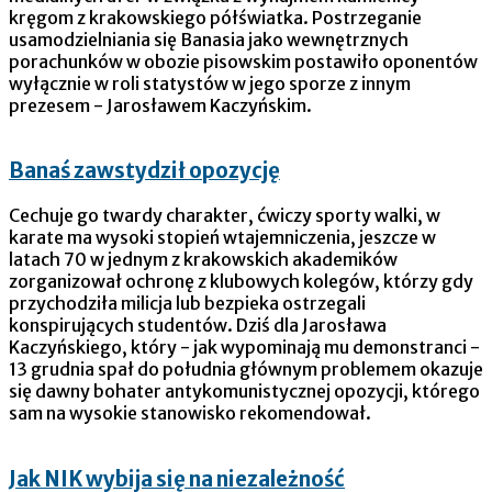
kręgom z krakowskiego półświatka. Postrzeganie
usamodzielniania się Banasia jako wewnętrznych
porachunków w obozie pisowskim postawiło oponentów
wyłącznie w roli statystów w jego sporze z innym
prezesem - Jarosławem Kaczyńskim.
Banaś zawstydził opozycję
Cechuje go twardy charakter, ćwiczy sporty walki, w
karate ma wysoki stopień wtajemniczenia, jeszcze w
latach 70 w jednym z krakowskich akademików
zorganizował ochronę z klubowych kolegów, którzy gdy
przychodziła milicja lub bezpieka ostrzegali
konspirujących studentów. Dziś dla Jarosława
Kaczyńskiego, który - jak wypominają mu demonstranci -
13 grudnia spał do południa głównym problemem okazuje
się dawny bohater antykomunistycznej opozycji, którego
sam na wysokie stanowisko rekomendował.
Jak NIK wybija się na niezależność