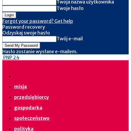
Twoja nazwa użytkownika
Twoje hasło
Forgot your password? Get help
Password recovery
Odzyskaj swoje hasło
Twój e-mail
Hasło zostanie wysłane e-mailem.
PNP 24
misja
przedsiębiorcy
gospodarka
społeczeństwo
polityka