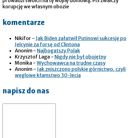
prowadzi swoich na tę wojnę domową. PiS zwalczy
korupcję we własnym obozie
komentarze
Nikifor
-
Jak Biden załatwił Putinowi sukcesję po
Jelcynie za forsę od Clintona
Anonim
-
Najbogatszy Polak
Krzysztof Laga
-
Nigdy nie był obojętny
Monika
-
Wychowawca na trudne czasy
Anonim
-
Jak zniszczono polskie górnictwo, czyli
węglowe kłamstwo 30-lecia
napisz do nas