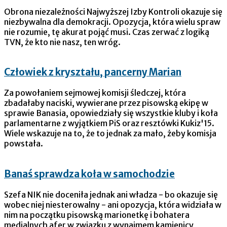
Obrona niezależności Najwyższej Izby Kontroli okazuje się
niezbywalna dla demokracji. Opozycja, która wielu spraw
nie rozumie, tę akurat pojąć musi. Czas zerwać z logiką
TVN, że kto nie nasz, ten wróg.
Człowiek z kryształu, pancerny Marian
Za powołaniem sejmowej komisji śledczej, która
zbadałaby naciski, wywierane przez pisowską ekipę w
sprawie Banasia, opowiedziały się wszystkie kluby i koła
parlamentarne z wyjątkiem PiS oraz resztówki Kukiz'15.
Wiele wskazuje na to, że to jednak za mało, żeby komisja
powstała.
Banaś sprawdza koła w samochodzie
Szefa NIK nie doceniła jednak ani władza - bo okazuje się
wobec niej niesterowalny - ani opozycja, która widziała w
nim na początku pisowską marionetkę i bohatera
medialnych afer w związku z wynajmem kamienicy