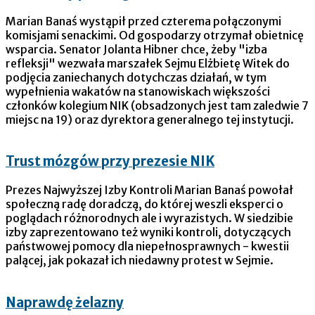
Marian Banaś wystąpił przed czterema połączonymi
komisjami senackimi. Od gospodarzy otrzymał obietnicę
wsparcia. Senator Jolanta Hibner chce, żeby "izba
refleksji" wezwała marszałek Sejmu Elżbietę Witek do
podjęcia zaniechanych dotychczas działań, w tym
wypełnienia wakatów na stanowiskach większości
członków kolegium NIK (obsadzonych jest tam zaledwie 7
miejsc na 19) oraz dyrektora generalnego tej instytucji.
Trust mózgów przy prezesie NIK
Prezes Najwyższej Izby Kontroli Marian Banaś powołał
społeczną radę doradczą, do której weszli eksperci o
poglądach różnorodnych ale i wyrazistych. W siedzibie
izby zaprezentowano też wyniki kontroli, dotyczących
państwowej pomocy dla niepełnosprawnych - kwestii
palącej, jak pokazał ich niedawny protest w Sejmie.
Naprawdę żelazny